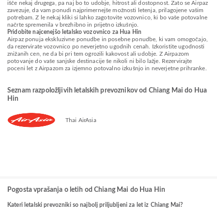
išče nekaj drugega, pa naj bo to udobje, hitrost ali dostopnost. Zato se Airpaz
zavezuje, da vam ponudi najprimernejše možnosti letenja, prilagojene vašim
potrebam. Z le nekaj kliki si lahko zagotovite vozovnico, ki bo vaše potovalne
načrte spremenila v brezhibno in prijetno izkušnjo.
Pridobite najcenejšo letalsko vozovnico za Hua Hin
Airpaz ponuja ekskluzivne ponudbe in posebne ponudbe, ki vam omogočajo,
da rezervirate vozovnico po neverjetno ugodnih cenah. Izkoristite ugodnosti
znižanih cen, ne da bi pri tem ogrozili kakovost ali udobje. Z Airpazom
potovanje do vaše sanjske destinacije še nikoli ni bilo lažje. Rezervirajte
poceni let z Airpazom za izjemno potovalno izkušnjo in neverjetne prihranke.
Seznam razpoložljivih letalskih prevoznikov od Chiang Mai do Hua
Hin
Thai AirAsia
Pogosta vprašanja o letih od Chiang Mai do Hua Hin
Kateri letalski prevozniki so najbolj priljubljeni za let iz Chiang Mai?