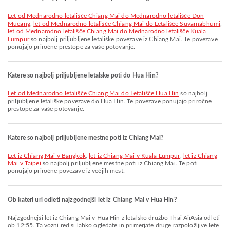
let od Mednarodno letališče Chiang Mai do Mednarodno letališče Don
Mueang
,
let od Mednarodno letališče Chiang Mai do Letališče Suvarnabhumi
,
let od Mednarodno letališče Chiang Mai do Mednarodno letališče Kuala
Lumpur
so najbolj priljubljene letališke povezave iz Chiang Mai. Te povezave
ponujajo priročne prestope za vaše potovanje.
Katere so najbolj priljubljene letalske poti do Hua Hin?
let od Mednarodno letališče Chiang Mai do Letališče Hua Hin
so najbolj
priljubljene letališke povezave do Hua Hin. Te povezave ponujajo priročne
prestope za vaše potovanje.
Katere so najbolj priljubljene mestne poti iz Chiang Mai?
let iz Chiang Mai v Bangkok
,
let iz Chiang Mai v Kuala Lumpur
,
let iz Chiang
Mai v Taipei
so najbolj priljubljene mestne poti iz Chiang Mai. Te poti
ponujajo priročne povezave iz večjih mest.
Ob kateri uri odleti najzgodnejši let iz Chiang Mai v Hua Hin?
Najzgodnejši let iz Chiang Mai v Hua Hin z letalsko družbo Thai AirAsia odleti
ob 12:55. Ta vozni red si lahko ogledate in primerjate druge razpoložljive lete