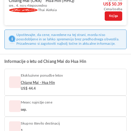
Chiang Mai (CNX)
Hua Hin (HHQ)
Začnite od
US$ 50.39
sre., 4. nov.
Neposredno
Cena/oseba
Thai AirAsia
Knjiga
Upoštevajte, da cene, navedene na tej strani, morda niso
posodobljene in se lahko spremenijo brez predhodnega obvestila.
Prizadevamo si zagotoviti najbolj točne in aktualne informacije.
Informacije o letu od Chiang Mai do Hua Hin
Ekskluzivne ponudbe letov
Chiang Mai - Hua Hin
US$ 44.4
Mesec najnižje cene
sep.
Skupno število destinacij
1