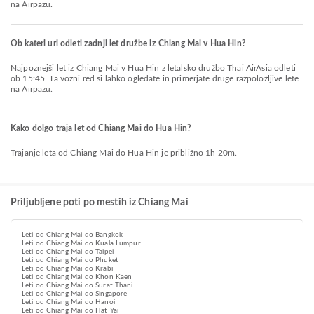
na Airpazu.
Ob kateri uri odleti zadnji let družbe iz Chiang Mai v Hua Hin?
Najpoznejši let iz Chiang Mai v Hua Hin z letalsko družbo Thai AirAsia odleti
ob 15:45. Ta vozni red si lahko ogledate in primerjate druge razpoložljive lete
na Airpazu.
Kako dolgo traja let od Chiang Mai do Hua Hin?
Trajanje leta od Chiang Mai do Hua Hin je približno 1h 20m.
Priljubljene poti po mestih iz Chiang Mai
Leti od Chiang Mai do Bangkok
Leti od Chiang Mai do Kuala Lumpur
Leti od Chiang Mai do Taipei
Leti od Chiang Mai do Phuket
Leti od Chiang Mai do Krabi
Leti od Chiang Mai do Khon Kaen
Leti od Chiang Mai do Surat Thani
Leti od Chiang Mai do Singapore
Leti od Chiang Mai do Hanoi
Leti od Chiang Mai do Hat Yai