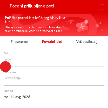
Poceni priljubljene poti
Poiščite poceni lete iz Chiang Mai v Hua
Hin
Uživajte v ekskluzivnih ponudbah letov do
želene destinacije. Začnite z rezervacijo zdaj!
Enosmerno
Povratni izlet
Več destinacij
Od
Izvor
Na naslov
Destinacija
Odhod
tor., 11. avg. 2026