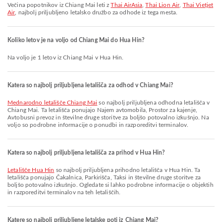
Večina popotnikov iz Chiang Mai leti z
Thai AirAsia
,
Thai Lion Air
,
Thai Vietjet
Air
, najbolj priljubljeno letalsko družbo za odhode iz tega mesta.
Koliko letov je na voljo od Chiang Mai do Hua Hin?
Na voljo je 1 letov iz Chiang Mai v Hua Hin.
Katera so najbolj priljubljena letališča za odhod v Chiang Mai?
Mednarodno letališče Chiang Mai
so najbolj priljubljena odhodna letališča v
Chiang Mai. Ta letališča ponujajo Najem avtomobila, Prostor za kajenje,
Avtobusni prevoz in številne druge storitve za boljšo potovalno izkušnjo. Na
voljo so podrobne informacije o ponudbi in razporeditvi terminalov.
Katera so najbolj priljubljena letališča za prihod v Hua Hin?
Letališče Hua Hin
so najbolj priljubljena prihodno letališča v Hua Hin. Ta
letališča ponujajo Čakalnica, Parkirišča, Taksi in številne druge storitve za
boljšo potovalno izkušnjo. Ogledate si lahko podrobne informacije o objektih
in razporeditvi terminalov na teh letališčih.
Katere so najbolj priljubljene letalske poti iz Chiang Mai?