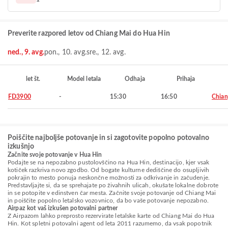
Preverite razpored letov od Chiang Mai do Hua Hin
ned., 9. avg.
pon., 10. avg.
sre., 12. avg.
let št.
Model letala
Odhaja
Prihaja
FD3900
-
15:30
16:50
Chian
Poiščite najboljše potovanje in si zagotovite popolno potovalno
izkušnjo
Začnite svoje potovanje v Hua Hin
Podajte se na nepozabno pustolovščino na Hua Hin, destinacijo, kjer vsak
kotiček razkriva novo zgodbo. Od bogate kulturne dediščine do osupljivih
pokrajin to mesto ponuja neskončne možnosti za odkrivanje in začudenje.
Predstavljajte si, da se sprehajate po živahnih ulicah, okušate lokalne dobrote
in se potopite v edinstven čar mesta. Začnite svoje potovanje od Chiang Mai
in poiščite popolno letalsko vozovnico, da bo vaše potovanje nepozabno.
Airpaz kot vaš izkušen potovalni partner
Z Airpazom lahko preprosto rezervirate letalske karte od Chiang Mai do Hua
Hin. Kot spletni potovalni agent od leta 2011 razumemo, da vsak popotnik