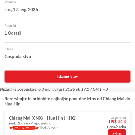
Vrnitev
sre., 12. avg. 2026
Potniki
1 Odrasli
Class
Gospodarstvo
Iskanje letov
Nazadnje posodobljeno dne
8. avgust 2026 ob 19:17 GMT +0
Rezervirajte in pridobite najboljše ponudbe letov od Chiang Mai do
Hua Hin
Chiang Mai (CNX)
Hua Hin (HHQ)
Začnite od
US$ 44.4
ned., 27. sep.
Neposredno
Cena/oseba
Thai AirAsia
Knjiga