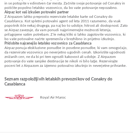
in se potopite v edinstven čar mesta. Začnite svoje potovanje od Conakry in
poiščite popolno letalsko vozovnico, da bo vaše potovanje nepozabno.
Airpaz kot vaš izkušen potovalni partner
Z Airpazom lahko preprosto rezervirate letalske karte od Conakry do
Casablanca. Kot spletni potovalni agent od leta 2011 razumemo, da vsak
popotnik išče nekaj drugega, pa naj bo to udobje, hitrost ali dostopnost. Zato
se Airpaz zavezuje, da vam ponudi najprimernejše možnosti letenja,
prilagojene vašim potrebam. Z le nekaj kliki si lahko zagotovite vozovnico, ki
bo vaše potovalne načrte spremenila v brezhibno in prijetno izkušnjo.
Pridobite najcenejšo letalsko vozovnico za Casablanca
Airpaz ponuja ekskluzivne ponudbe in posebne ponudbe, ki vam omogočajo,
da rezervirate vozovnico po neverjetno ugodnih cenah. Izkoristite ugodnosti
znižanih cen, ne da bi pri tem ogrozili kakovost ali udobje. Z Airpazom
potovanje do vaše sanjske destinacije še nikoli ni bilo lažje. Rezervirajte
poceni let z Airpazom za izjemno potovalno izkušnjo in neverjetne prihranke.
Seznam razpoložljivih letalskih prevoznikov od Conakry do
Casablanca
Royal Air Maroc