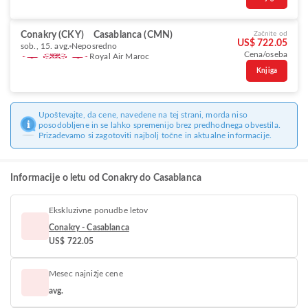
Conakry (CKY)
Casablanca (CMN)
Začnite od
US$ 722.05
sob., 15. avg.
Neposredno
Cena/oseba
Royal Air Maroc
Knjiga
Upoštevajte, da cene, navedene na tej strani, morda niso
posodobljene in se lahko spremenijo brez predhodnega obvestila.
Prizadevamo si zagotoviti najbolj točne in aktualne informacije.
Informacije o letu od Conakry do Casablanca
Ekskluzivne ponudbe letov
Conakry - Casablanca
US$ 722.05
Mesec najnižje cene
avg.