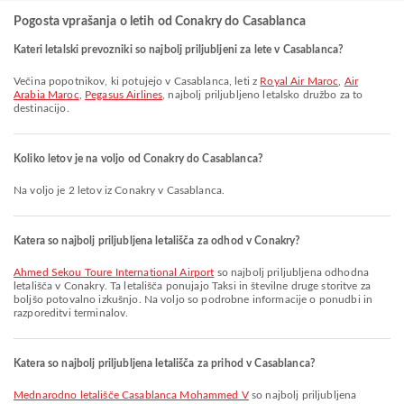
Pogosta vprašanja o letih od Conakry do Casablanca
Kateri letalski prevozniki so najbolj priljubljeni za lete v Casablanca?
Večina popotnikov, ki potujejo v Casablanca, leti z
Royal Air Maroc
,
Air
Arabia Maroc
,
Pegasus Airlines
, najbolj priljubljeno letalsko družbo za to
destinacijo.
Koliko letov je na voljo od Conakry do Casablanca?
Na voljo je 2 letov iz Conakry v Casablanca.
Katera so najbolj priljubljena letališča za odhod v Conakry?
Ahmed Sekou Toure International Airport
so najbolj priljubljena odhodna
letališča v Conakry. Ta letališča ponujajo Taksi in številne druge storitve za
boljšo potovalno izkušnjo. Na voljo so podrobne informacije o ponudbi in
razporeditvi terminalov.
Katera so najbolj priljubljena letališča za prihod v Casablanca?
Mednarodno letališče Casablanca Mohammed V
so najbolj priljubljena