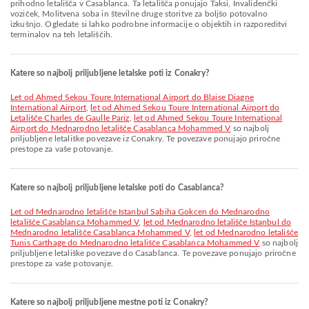
prihodno letališča v Casablanca. Ta letališča ponujajo Taksi, Invalidenčki
voziček, Molitvena soba in številne druge storitve za boljšo potovalno
izkušnjo. Ogledate si lahko podrobne informacije o objektih in razporeditvi
terminalov na teh letališčih.
Katere so najbolj priljubljene letalske poti iz Conakry?
let od Ahmed Sekou Toure International Airport do Blaise Diagne
International Airport
,
let od Ahmed Sekou Toure International Airport do
Letališče Charles de Gaulle Pariz
,
let od Ahmed Sekou Toure International
Airport do Mednarodno letališče Casablanca Mohammed V
so najbolj
priljubljene letališke povezave iz Conakry. Te povezave ponujajo priročne
prestope za vaše potovanje.
Katere so najbolj priljubljene letalske poti do Casablanca?
let od Mednarodno letališče Istanbul Sabiha Gokcen do Mednarodno
letališče Casablanca Mohammed V
,
let od Mednarodno letališče Istanbul do
Mednarodno letališče Casablanca Mohammed V
,
let od Mednarodno letališče
Tunis Carthage do Mednarodno letališče Casablanca Mohammed V
so najbolj
priljubljene letališke povezave do Casablanca. Te povezave ponujajo priročne
prestope za vaše potovanje.
Katere so najbolj priljubljene mestne poti iz Conakry?