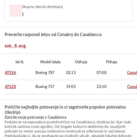
Skupno število destinacij
1
Preverite razpored letov od Conakry do Casablanca
sob., 8. avg.
let št.
Model letala
Odhaja
Prihaja
AT526
Boeing 787
02:15
07:00
Cona
AT528
Boeing 737
19:05
23:50
Cona
Poiščite najboljše potovanje in si zagotovite popolno potovalno
izkušnjo
Začnite svoje potovanje v Casablanca
Podajte se na nepozabno pustolovščino na Casablanca, destinacijo, kjer vsak
kotiček razkriva novo zgodbo. Od bogate kulturne dediščine do osupljivih
pokrajin to mesto ponuja neskončne možnosti za odkrivanje in začudenje.
Predstavljajte si, da se sprehajate po živahnih ulicah, okušate lokalne dobrote