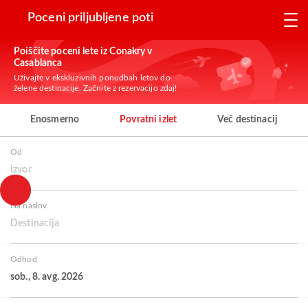
Poceni priljubljene poti
Poiščite poceni lete iz Conakry v
Casablanca
Uživajte v ekskluzivnih ponudbah letov do
želene destinacije. Začnite z rezervacijo zdaj!
Enosmerno
Povratni izlet
Več destinacij
Od
Izvor
Na naslov
Destinacija
Odhod
sob., 8. avg. 2026