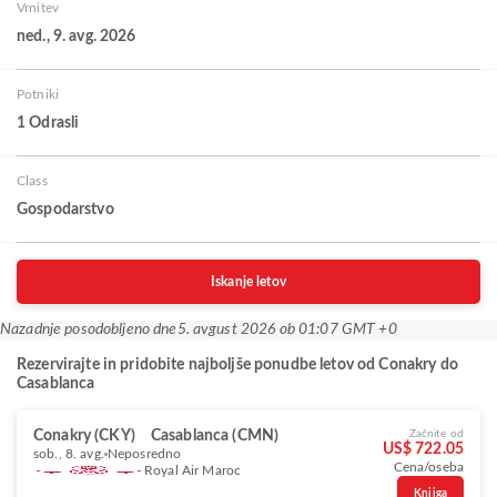
Vrnitev
ned., 9. avg. 2026
Potniki
1 Odrasli
Class
Gospodarstvo
Iskanje letov
Nazadnje posodobljeno dne
5. avgust 2026 ob 01:07 GMT +0
Rezervirajte in pridobite najboljše ponudbe letov od Conakry do
Casablanca
Conakry (CKY)
Casablanca (CMN)
Začnite od
US$ 722.05
sob., 8. avg.
Neposredno
Cena/oseba
Royal Air Maroc
Knjiga