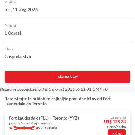
Vrnitev
tor., 11. avg. 2026
Potniki
1 Odrasli
Class
Gospodarstvo
Iskanje letov
Nazadnje posodobljeno dne
6. avgust 2026 ob 21:01 GMT +0
Rezervirajte in pridobite najboljše ponudbe letov od Fort
Lauderdale do Toronto
Fort Lauderdale (FLL)
Toronto (YYZ)
Začnite od
US$ 128.34
pon., 26. okt.
Neposredno
Cena/oseba
Air Canada
Knjiga