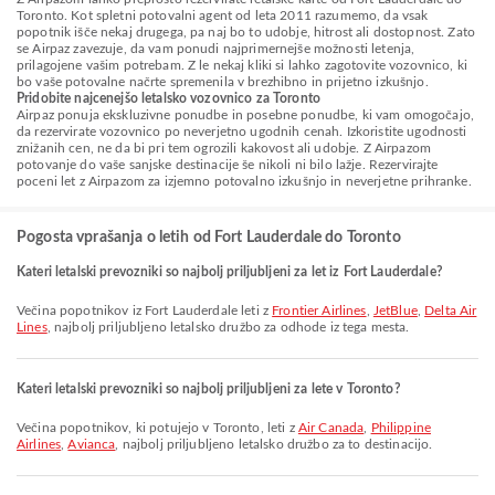
Toronto. Kot spletni potovalni agent od leta 2011 razumemo, da vsak
popotnik išče nekaj drugega, pa naj bo to udobje, hitrost ali dostopnost. Zato
se Airpaz zavezuje, da vam ponudi najprimernejše možnosti letenja,
prilagojene vašim potrebam. Z le nekaj kliki si lahko zagotovite vozovnico, ki
bo vaše potovalne načrte spremenila v brezhibno in prijetno izkušnjo.
Pridobite najcenejšo letalsko vozovnico za Toronto
Airpaz ponuja ekskluzivne ponudbe in posebne ponudbe, ki vam omogočajo,
da rezervirate vozovnico po neverjetno ugodnih cenah. Izkoristite ugodnosti
znižanih cen, ne da bi pri tem ogrozili kakovost ali udobje. Z Airpazom
potovanje do vaše sanjske destinacije še nikoli ni bilo lažje. Rezervirajte
poceni let z Airpazom za izjemno potovalno izkušnjo in neverjetne prihranke.
Pogosta vprašanja o letih od Fort Lauderdale do Toronto
Kateri letalski prevozniki so najbolj priljubljeni za let iz Fort Lauderdale?
Večina popotnikov iz Fort Lauderdale leti z
Frontier Airlines
,
JetBlue
,
Delta Air
Lines
, najbolj priljubljeno letalsko družbo za odhode iz tega mesta.
Kateri letalski prevozniki so najbolj priljubljeni za lete v Toronto?
Večina popotnikov, ki potujejo v Toronto, leti z
Air Canada
,
Philippine
Airlines
,
Avianca
, najbolj priljubljeno letalsko družbo za to destinacijo.