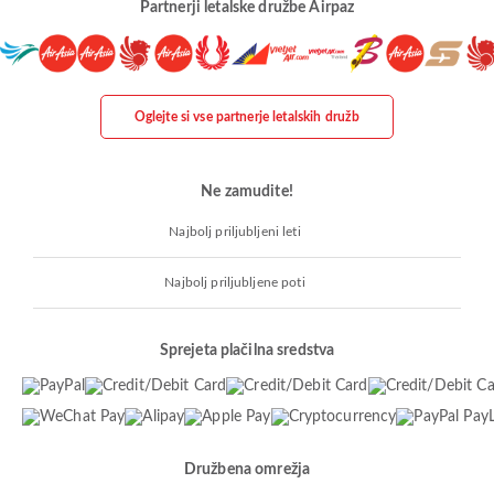
Partnerji letalske družbe Airpaz
Oglejte si vse partnerje letalskih družb
Ne zamudite!
Najbolj priljubljeni leti
Najbolj priljubljene poti
Sprejeta plačilna sredstva
Družbena omrežja