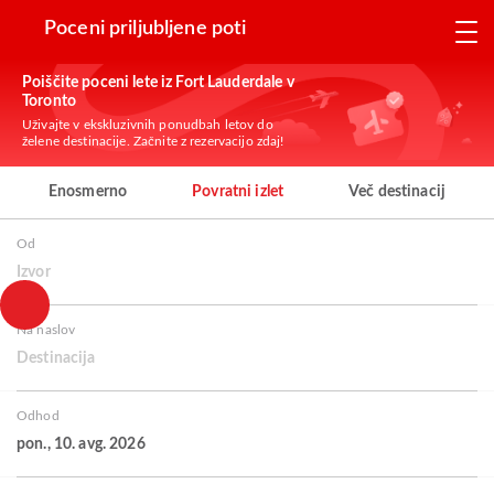
Poceni priljubljene poti
Poiščite poceni lete iz Fort Lauderdale v
Toronto
Uživajte v ekskluzivnih ponudbah letov do
želene destinacije. Začnite z rezervacijo zdaj!
Enosmerno
Povratni izlet
Več destinacij
Od
Izvor
Na naslov
Destinacija
Odhod
pon., 10. avg. 2026