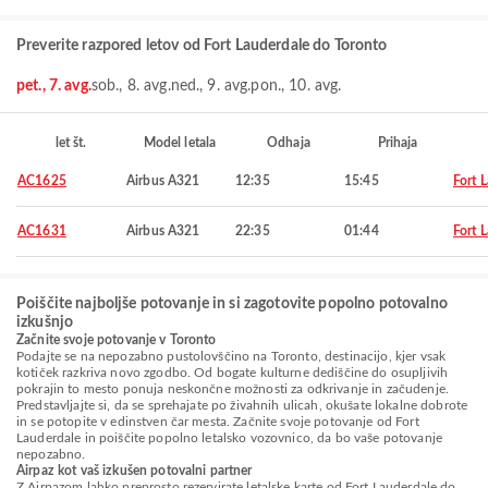
Preverite razpored letov od Fort Lauderdale do Toronto
pet., 7. avg.
sob., 8. avg.
ned., 9. avg.
pon., 10. avg.
let št.
Model letala
Odhaja
Prihaja
AC1625
Airbus A321
12:35
15:45
Fort 
AC1631
Airbus A321
22:35
01:44
Fort 
Poiščite najboljše potovanje in si zagotovite popolno potovalno
izkušnjo
Začnite svoje potovanje v Toronto
Podajte se na nepozabno pustolovščino na Toronto, destinacijo, kjer vsak
kotiček razkriva novo zgodbo. Od bogate kulturne dediščine do osupljivih
pokrajin to mesto ponuja neskončne možnosti za odkrivanje in začudenje.
Predstavljajte si, da se sprehajate po živahnih ulicah, okušate lokalne dobrote
in se potopite v edinstven čar mesta. Začnite svoje potovanje od Fort
Lauderdale in poiščite popolno letalsko vozovnico, da bo vaše potovanje
nepozabno.
Airpaz kot vaš izkušen potovalni partner
Z Airpazom lahko preprosto rezervirate letalske karte od Fort Lauderdale do