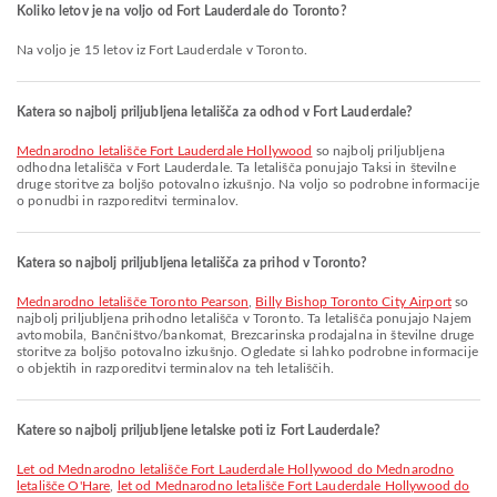
Koliko letov je na voljo od Fort Lauderdale do Toronto?
Na voljo je 15 letov iz Fort Lauderdale v Toronto.
Katera so najbolj priljubljena letališča za odhod v Fort Lauderdale?
Mednarodno letališče Fort Lauderdale Hollywood
so najbolj priljubljena
odhodna letališča v Fort Lauderdale. Ta letališča ponujajo Taksi in številne
druge storitve za boljšo potovalno izkušnjo. Na voljo so podrobne informacije
o ponudbi in razporeditvi terminalov.
Katera so najbolj priljubljena letališča za prihod v Toronto?
Mednarodno letališče Toronto Pearson
,
Billy Bishop Toronto City Airport
so
najbolj priljubljena prihodno letališča v Toronto. Ta letališča ponujajo Najem
avtomobila, Bančništvo/bankomat, Brezcarinska prodajalna in številne druge
storitve za boljšo potovalno izkušnjo. Ogledate si lahko podrobne informacije
o objektih in razporeditvi terminalov na teh letališčih.
Katere so najbolj priljubljene letalske poti iz Fort Lauderdale?
let od Mednarodno letališče Fort Lauderdale Hollywood do Mednarodno
letališče O'Hare
,
let od Mednarodno letališče Fort Lauderdale Hollywood do