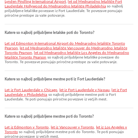
Lynden Pindling International Airport
,
let od Mednarodno letališče Fort
Lauderdale Hollywood do Mednarodno letališče Philadelphia
so najbolj
priljubljene letališke povezave iz Fort Lauderdale. Te povezave ponujajo
priročne prestope za vaše potovanje.
Katere so najbolj priljubljene letalske poti do Toronto?
let od Edmonton International Airport do Mednarodno letališče Toronto
Pearson
,
let od Mednarodno letališče Vancouver do Mednarodno letališče
Toronto Pearson
,
let od Mednarodno letališče Los Angeles do Mednarodno
letališče Toronto Pearson
so najbolj priljubljene letališke povezave do
Toronto. Te povezave ponujajo priročne prestope za vaše potovanje.
Katere so najbolj priljubljene mestne poti iz Fort Lauderdale?
let iz Fort Lauderdale v Chicago
,
let iz Fort Lauderdale v Nassau
,
let iz Fort
Lauderdale v Philadelphia
so najbolj priljubljene mestne poti iz Fort
Lauderdale. Te poti ponujajo priročne povezave iz večjih mest.
Katere so najbolj priljubljene mestne poti do Toronto?
let iz Edmonton v Toronto
,
let iz Vancouver v Toronto
,
let iz Los Angeles v
Toronto
so najbolj priljubljene mestne poti do Toronto. Te poti ponujajo
priročne povezave iz večjih mest.