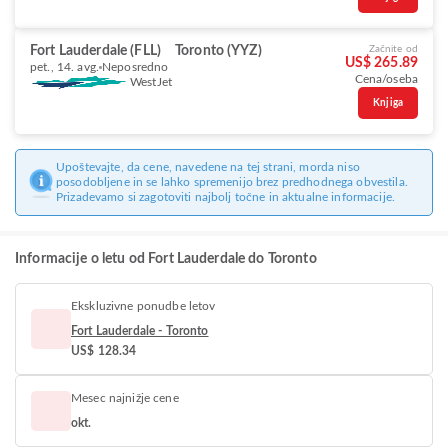
Fort Lauderdale (FLL)
Toronto (YYZ)
Začnite od
US$ 265.89
pet., 14. avg.
Neposredno
Cena/oseba
WestJet
Knjiga
Upoštevajte, da cene, navedene na tej strani, morda niso
posodobljene in se lahko spremenijo brez predhodnega obvestila.
Prizadevamo si zagotoviti najbolj točne in aktualne informacije.
Informacije o letu od Fort Lauderdale do Toronto
Ekskluzivne ponudbe letov
Fort Lauderdale - Toronto
US$ 128.34
Mesec najnižje cene
okt.