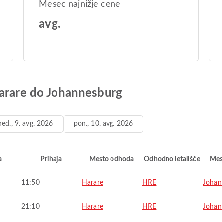
Mesec najnižje cene
avg.
Harare do Johannesburg
ned., 9. avg. 2026
pon., 10. avg. 2026
a
Prihaja
Mesto odhoda
Odhodno letališče
Mes
11:50
Harare
HRE
Johan
21:10
Harare
HRE
Johan