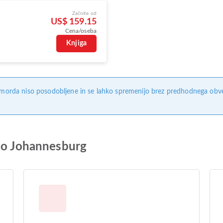
Začnite od
US$ 159.15
Cena/oseba
Knjiga
, morda niso posodobljene in se lahko spremenijo brez predhodnega obves
 do Johannesburg