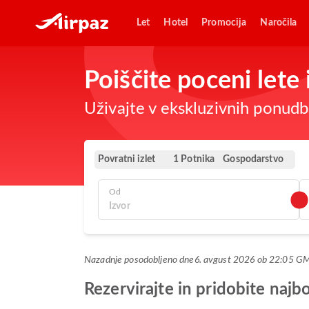
Let
Hotel
Promocija
Naročila
Poiščite poceni lete
Uživajte v ekskluzivnih ponudba
Povratni izlet
Gospodarstvo
1 Potnika
Od
Nazadnje posodobljeno dne
6. avgust 2026 ob 22:05 G
Rezervirajte in pridobite naj