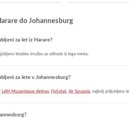
 Harare do Johannesburg
ubljeni za let iz Harare?
riljubljeno letalsko družbo za odhode iz tega mesta.
jubljeni za lete v Johannesburg?
z
LAM Mozambique Airlines
,
FlySafair
,
Air Tanzania
, najbolj priljubljeno 
ohannesburg?