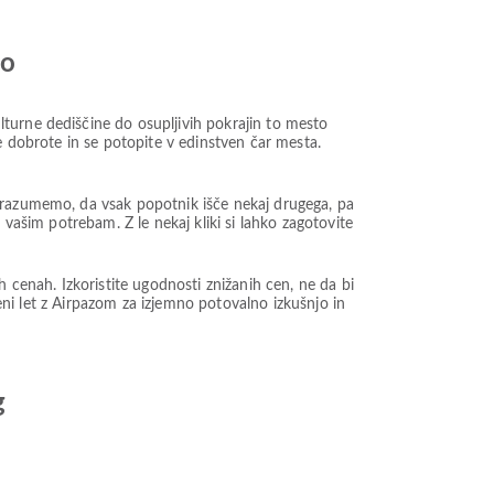
jo
turne dediščine do osupljivih pokrajin to mesto
e dobrote in se potopite v edinstven čar mesta.
1 razumemo, da vsak popotnik išče nekaj drugega, pa
 vašim potrebam. Z le nekaj kliki si lahko zagotovite
enah. Izkoristite ugodnosti znižanih cen, ne da bi
ceni let z Airpazom za izjemno potovalno izkušnjo in
g