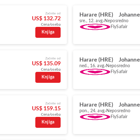
Začnite od
Harare (HRE)
Johanne
US$ 132.72
sre., 12. avg.
Neposredno
Cena/oseba
FlySafair
Knjiga
Začnite od
Harare (HRE)
Johanne
US$ 135.09
ned., 16. avg.
Neposredno
Cena/oseba
FlySafair
Knjiga
Začnite od
Harare (HRE)
Johanne
US$ 159.15
pon., 24. avg.
Neposredno
Cena/oseba
FlySafair
Knjiga