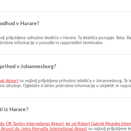
za odhod v Harare?
olj priljubljena odhodna letališča v Harare. Ta letališča ponujajo Taksi,
odrobne informacije o ponudbi in razporeditvi terminalov.
za prihod v Johannesburg?
nal Airport
so najbolj priljubljena prihodno letališča v Johannesburg. Ta
alno izkušnjo. Ogledate si lahko podrobne informacije o objektih in razpor
ti iz Harare?
t do OR Tambo International Airport
,
let od Robert Gabriel Mugabe Inter
 Airport do Jomo Kenyatta International Airport
so najbolj priljubljene 