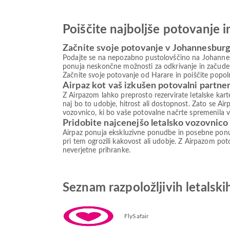
Poiščite najboljše potovanje 
Začnite svoje potovanje v Johannesbur
Podajte se na nepozabno pustolovščino na Johannesbu
ponuja neskončne možnosti za odkrivanje in začudenje
Začnite svoje potovanje od Harare in poiščite popo
Airpaz kot vaš izkušen potovalni partne
Z Airpazom lahko preprosto rezervirate letalske ka
naj bo to udobje, hitrost ali dostopnost. Zato se Air
vozovnico, ki bo vaše potovalne načrte spremenila v 
Pridobite najcenejšo letalsko vozovnic
Airpaz ponuja ekskluzivne ponudbe in posebne ponud
pri tem ogrozili kakovost ali udobje. Z Airpazom poto
neverjetne prihranke.
Seznam razpoložljivih letals
FlySafair