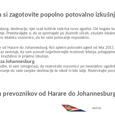
in si zagotovite popolno potovalno izkušn
g
rg, destinacijo, kjer vsak kotiček razkriva novo zgodbo. Od bogate kul
. Predstavljajte si, da se sprehajate po živahnih ulicah, okušate lokaln
lno letalsko vozovnico, da bo vaše potovanje nepozabno.
r
rte od Harare do Johannesburg. Kot spletni potovalni agent od leta 201
paz zavezuje, da vam ponudi najprimernejše možnosti letenja, prilagojene
brezhibno in prijetno izkušnjo.
o za Johannesburg
be, ki vam omogočajo, da rezervirate vozovnico po neverjetno ugodnih c
vanje do vaše sanjske destinacije še nikoli ni bilo lažje. Rezervirajte po
kih prevoznikov od Harare do Johannesbur
Airlink