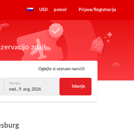
USD
pomoč
Prijava/Registracija
zervacijo zdaj!
Oglejte si seznam naročil
Vrnitev
Iskanje
ned., 9. avg. 2026
esburg