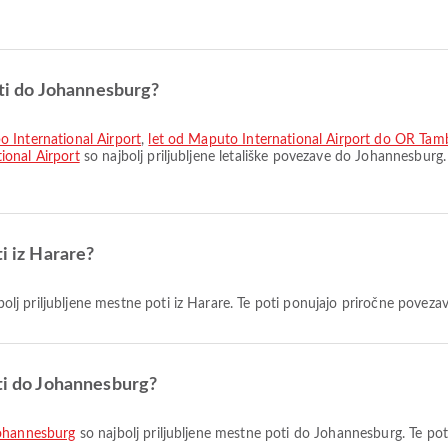
poti do Johannesburg?
o International Airport
,
let od Maputo International Airport do OR Tamb
ional Airport
so najbolj priljubljene letališke povezave do Johannesburg
i iz Harare?
olj priljubljene mestne poti iz Harare. Te poti ponujajo priročne povezav
oti do Johannesburg?
Johannesburg
so najbolj priljubljene mestne poti do Johannesburg. Te pot