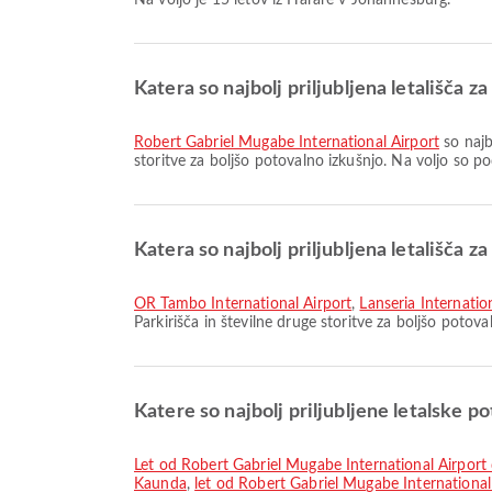
Na voljo je 15 letov iz Harare v Johannesburg.
Katera so najbolj priljubljena letališča 
Robert Gabriel Mugabe International Airport
so najb
storitve za boljšo potovalno izkušnjo. Na voljo so p
Katera so najbolj priljubljena letališča 
OR Tambo International Airport
,
Lanseria Internatio
Parkirišča in številne druge storitve za boljšo potov
Katere so najbolj priljubljene letalske po
let od Robert Gabriel Mugabe International Airpor
Kaunda
,
let od Robert Gabriel Mugabe International