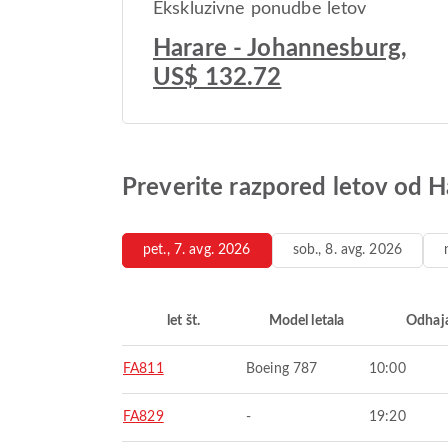
Ekskluzivne ponudbe letov
Harare - Johannesburg,
US$ 132.72
Preverite razpored letov od 
pet., 7. avg. 2026
sob., 8. avg. 2026
let št.
Model letala
Odhaj
FA811
Boeing 787
10:00
FA829
-
19:20