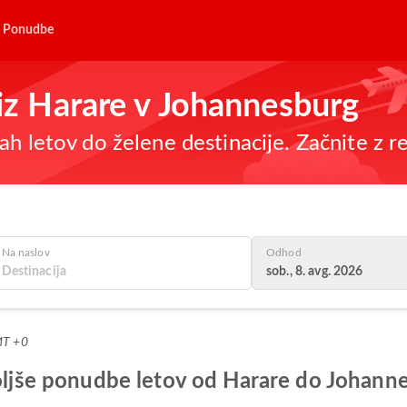
Ponudbe
 iz Harare v Johannesburg
h letov do želene destinacije. Začnite z re
Na naslov
Odhod
sob., 8. avg. 2026
MT +0
boljše ponudbe letov od Harare do Johann