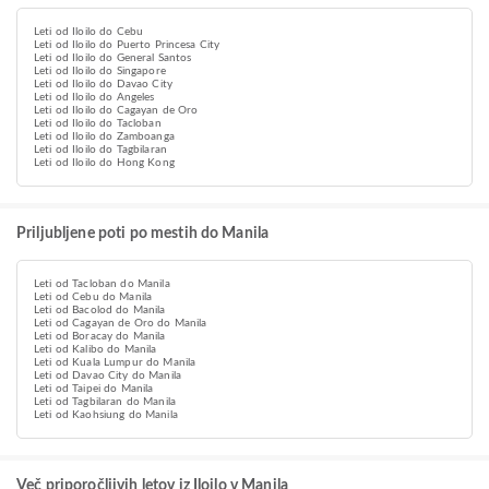
Leti od Iloilo do Cebu
Leti od Iloilo do Puerto Princesa City
Leti od Iloilo do General Santos
Leti od Iloilo do Singapore
Leti od Iloilo do Davao City
Leti od Iloilo do Angeles
Leti od Iloilo do Cagayan de Oro
Leti od Iloilo do Tacloban
Leti od Iloilo do Zamboanga
Leti od Iloilo do Tagbilaran
Leti od Iloilo do Hong Kong
Priljubljene poti po mestih do Manila
Leti od Tacloban do Manila
Leti od Cebu do Manila
Leti od Bacolod do Manila
Leti od Cagayan de Oro do Manila
Leti od Boracay do Manila
Leti od Kalibo do Manila
Leti od Kuala Lumpur do Manila
Leti od Davao City do Manila
Leti od Taipei do Manila
Leti od Tagbilaran do Manila
Leti od Kaohsiung do Manila
Več priporočljivih letov iz Iloilo v Manila