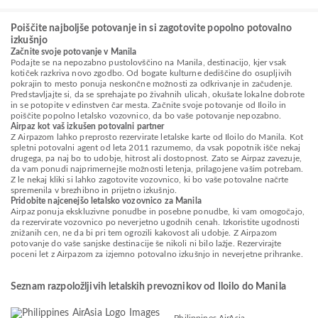
Poiščite najboljše potovanje in si zagotovite popolno potovalno
izkušnjo
Začnite svoje potovanje v Manila
Podajte se na nepozabno pustolovščino na Manila, destinacijo, kjer vsak
kotiček razkriva novo zgodbo. Od bogate kulturne dediščine do osupljivih
pokrajin to mesto ponuja neskončne možnosti za odkrivanje in začudenje.
Predstavljajte si, da se sprehajate po živahnih ulicah, okušate lokalne dobrote
in se potopite v edinstven čar mesta. Začnite svoje potovanje od Iloilo in
poiščite popolno letalsko vozovnico, da bo vaše potovanje nepozabno.
Airpaz kot vaš izkušen potovalni partner
Z Airpazom lahko preprosto rezervirate letalske karte od Iloilo do Manila. Kot
spletni potovalni agent od leta 2011 razumemo, da vsak popotnik išče nekaj
drugega, pa naj bo to udobje, hitrost ali dostopnost. Zato se Airpaz zavezuje,
da vam ponudi najprimernejše možnosti letenja, prilagojene vašim potrebam.
Z le nekaj kliki si lahko zagotovite vozovnico, ki bo vaše potovalne načrte
spremenila v brezhibno in prijetno izkušnjo.
Pridobite najcenejšo letalsko vozovnico za Manila
Airpaz ponuja ekskluzivne ponudbe in posebne ponudbe, ki vam omogočajo,
da rezervirate vozovnico po neverjetno ugodnih cenah. Izkoristite ugodnosti
znižanih cen, ne da bi pri tem ogrozili kakovost ali udobje. Z Airpazom
potovanje do vaše sanjske destinacije še nikoli ni bilo lažje. Rezervirajte
poceni let z Airpazom za izjemno potovalno izkušnjo in neverjetne prihranke.
Seznam razpoložljivih letalskih prevoznikov od Iloilo do Manila
Philippines AirAsia