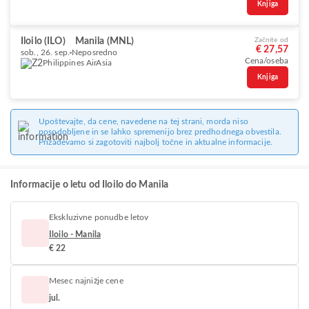
Knjiga
Iloilo (ILO)
Manila (MNL)
Začnite od
€ 27,57
sob., 26. sep.
Neposredno
Cena/oseba
Philippines AirAsia
Knjiga
Upoštevajte, da cene, navedene na tej strani, morda niso
posodobljene in se lahko spremenijo brez predhodnega obvestila.
Prizadevamo si zagotoviti najbolj točne in aktualne informacije.
Informacije o letu od Iloilo do Manila
Ekskluzivne ponudbe letov
Iloilo - Manila
€ 22
Mesec najnižje cene
jul.