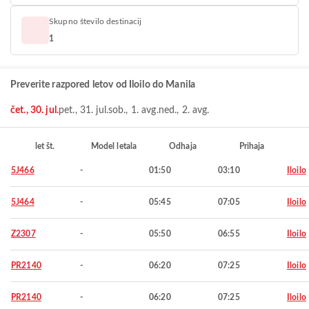
Skupno število destinacij
1
Preverite razpored letov od Iloilo do Manila
čet., 30. jul.
pet., 31. jul.
sob., 1. avg.
ned., 2. avg.
let št.
Model letala
Odhaja
Prihaja
5J466
-
01:50
03:10
Iloilo
5J464
-
05:45
07:05
Iloilo
Z2307
-
05:50
06:55
Iloilo
PR2140
-
06:20
07:25
Iloilo
PR2140
-
06:20
07:25
Iloilo