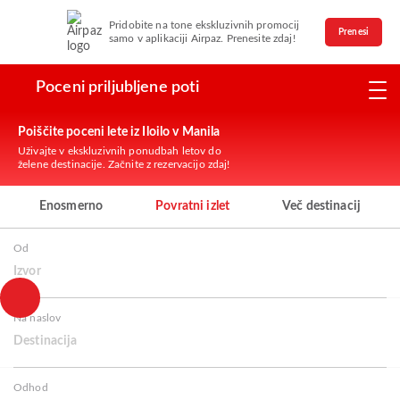
Pridobite na tone ekskluzivnih promocij
Prenesi
samo v aplikaciji Airpaz. Prenesite zdaj!
Poceni priljubljene poti
Poiščite poceni lete iz Iloilo v Manila
Uživajte v ekskluzivnih ponudbah letov do
želene destinacije. Začnite z rezervacijo zdaj!
Enosmerno
Povratni izlet
Več destinacij
Od
Izvor
Na naslov
Destinacija
Odhod