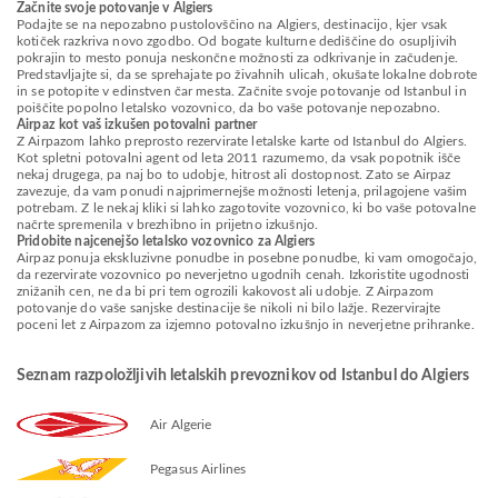
Začnite svoje potovanje v Algiers
Podajte se na nepozabno pustolovščino na Algiers, destinacijo, kjer vsak
kotiček razkriva novo zgodbo. Od bogate kulturne dediščine do osupljivih
pokrajin to mesto ponuja neskončne možnosti za odkrivanje in začudenje.
Predstavljajte si, da se sprehajate po živahnih ulicah, okušate lokalne dobrote
in se potopite v edinstven čar mesta. Začnite svoje potovanje od Istanbul in
poiščite popolno letalsko vozovnico, da bo vaše potovanje nepozabno.
Airpaz kot vaš izkušen potovalni partner
Z Airpazom lahko preprosto rezervirate letalske karte od Istanbul do Algiers.
Kot spletni potovalni agent od leta 2011 razumemo, da vsak popotnik išče
nekaj drugega, pa naj bo to udobje, hitrost ali dostopnost. Zato se Airpaz
zavezuje, da vam ponudi najprimernejše možnosti letenja, prilagojene vašim
potrebam. Z le nekaj kliki si lahko zagotovite vozovnico, ki bo vaše potovalne
načrte spremenila v brezhibno in prijetno izkušnjo.
Pridobite najcenejšo letalsko vozovnico za Algiers
Airpaz ponuja ekskluzivne ponudbe in posebne ponudbe, ki vam omogočajo,
da rezervirate vozovnico po neverjetno ugodnih cenah. Izkoristite ugodnosti
znižanih cen, ne da bi pri tem ogrozili kakovost ali udobje. Z Airpazom
potovanje do vaše sanjske destinacije še nikoli ni bilo lažje. Rezervirajte
poceni let z Airpazom za izjemno potovalno izkušnjo in neverjetne prihranke.
Seznam razpoložljivih letalskih prevoznikov od Istanbul do Algiers
Air Algerie
Pegasus Airlines