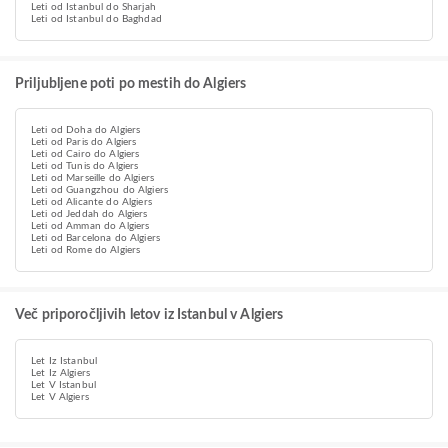
Leti od Istanbul do Sharjah
Leti od Istanbul do Baghdad
Priljubljene poti po mestih do Algiers
Leti od Doha do Algiers
Leti od Paris do Algiers
Leti od Cairo do Algiers
Leti od Tunis do Algiers
Leti od Marseille do Algiers
Leti od Guangzhou do Algiers
Leti od Alicante do Algiers
Leti od Jeddah do Algiers
Leti od Amman do Algiers
Leti od Barcelona do Algiers
Leti od Rome do Algiers
Več priporočljivih letov iz Istanbul v Algiers
Let Iz Istanbul
Let Iz Algiers
Let V Istanbul
Let V Algiers