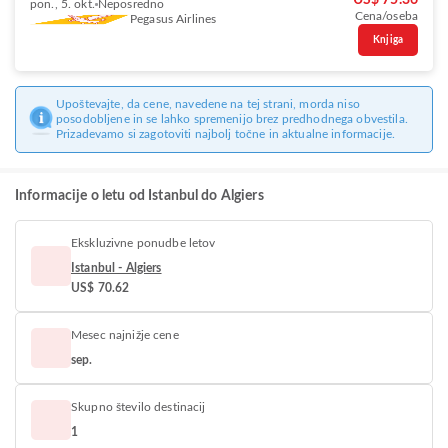
US$ 75.36
pon., 5. okt.
Neposredno
Cena/oseba
Pegasus Airlines
Knjiga
Upoštevajte, da cene, navedene na tej strani, morda niso
posodobljene in se lahko spremenijo brez predhodnega obvestila.
Prizadevamo si zagotoviti najbolj točne in aktualne informacije.
Informacije o letu od Istanbul do Algiers
Ekskluzivne ponudbe letov
Istanbul - Algiers
US$ 70.62
Mesec najnižje cene
sep.
Skupno število destinacij
1