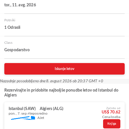
tor., 11. avg. 2026
Potniki
1 Odrasli
Class
Gospodarstvo
Iskanje letov
Nazadnje posodobljeno dne
8. avgust 2026 ob 20:37 GMT +0
Rezervirajte in pridobite najboljše ponudbe letov od Istanbul do
Algiers
Istanbul (SAW)
Algiers (ALG)
Začnite od
US$ 70.62
pon., 7. sep.
Neposredno
Cena/oseba
AJet
Knjiga