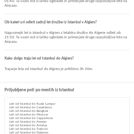
01:40. Ta vozni red si lahko ogledate in primerjate druge razpoložljive lete na
Airpazu.
Ob kateri uri odleti zadnji let družbe iz Istanbul v Algiers?
Najpoznejši let iz Istanbul v Algiers z letalsko družbo Air Algerie odleti ob
21:50. Ta vozni red si lahko ogledate in primerjate druge razpoložljive lete na
Airpazu.
Kako dolgo traja let od Istanbul do Algiers?
Trajanje leta od Istanbul do Algiers je približno 3h 30m.
Priljubljene poti po mestih iz Istanbul
Leti od Istanbul do Kuala Lumpur
Leti od Istanbul do Casablanca
Leti od Istanbul do Bangkok
Leti od Istanbul do Moscow
Leti od Istanbul do Cappadocia
Leti od Istanbul do Amman
Leti od Istanbul do Antalya
Leti od Istanbul do Trabzon
Leti od Istanbul do Dalaman