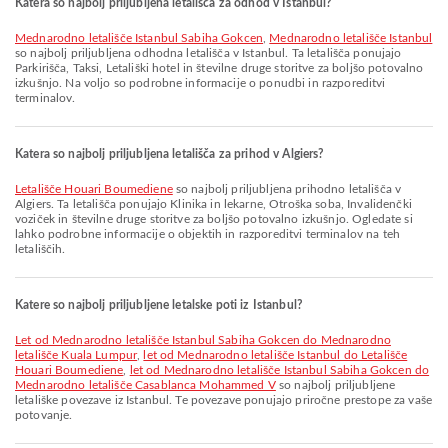
Katera so najbolj priljubljena letališča za odhod v Istanbul?
Mednarodno letališče Istanbul Sabiha Gokcen
,
Mednarodno letališče Istanbul
so najbolj priljubljena odhodna letališča v Istanbul. Ta letališča ponujajo
Parkirišča, Taksi, Letališki hotel in številne druge storitve za boljšo potovalno
izkušnjo. Na voljo so podrobne informacije o ponudbi in razporeditvi
terminalov.
Katera so najbolj priljubljena letališča za prihod v Algiers?
Letališče Houari Boumediene
so najbolj priljubljena prihodno letališča v
Algiers. Ta letališča ponujajo Klinika in lekarne, Otroška soba, Invalidenčki
voziček in številne druge storitve za boljšo potovalno izkušnjo. Ogledate si
lahko podrobne informacije o objektih in razporeditvi terminalov na teh
letališčih.
Katere so najbolj priljubljene letalske poti iz Istanbul?
let od Mednarodno letališče Istanbul Sabiha Gokcen do Mednarodno
letališče Kuala Lumpur
,
let od Mednarodno letališče Istanbul do Letališče
Houari Boumediene
,
let od Mednarodno letališče Istanbul Sabiha Gokcen do
Mednarodno letališče Casablanca Mohammed V
so najbolj priljubljene
letališke povezave iz Istanbul. Te povezave ponujajo priročne prestope za vaše
potovanje.