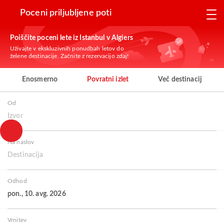
Poceni priljubljene poti
Poiščite poceni lete iz Istanbul v Algiers
Uživajte v ekskluzivnih ponudbah letov do
želene destinacije. Začnite z rezervacijo zdaj!
Enosmerno
Povratni izlet
Več destinacij
Od
Izvor
Na naslov
Destinacija
Odhod
pon., 10. avg. 2026
Vrnitev