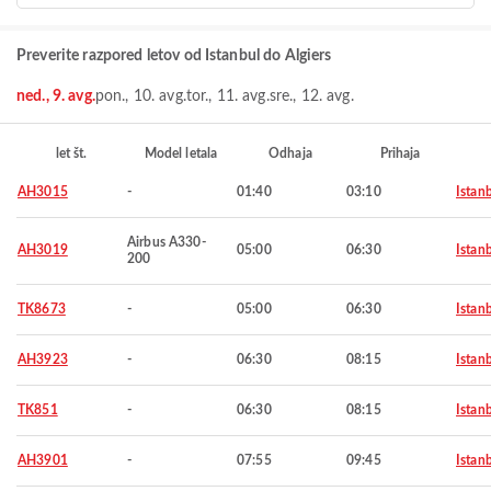
Preverite razpored letov od Istanbul do Algiers
ned., 9. avg.
pon., 10. avg.
tor., 11. avg.
sre., 12. avg.
let št.
Model letala
Odhaja
Prihaja
AH3015
-
01:40
03:10
Istan
Airbus A330-
AH3019
05:00
06:30
Istan
200
TK8673
-
05:00
06:30
Istan
AH3923
-
06:30
08:15
Istan
TK851
-
06:30
08:15
Istan
AH3901
-
07:55
09:45
Istan