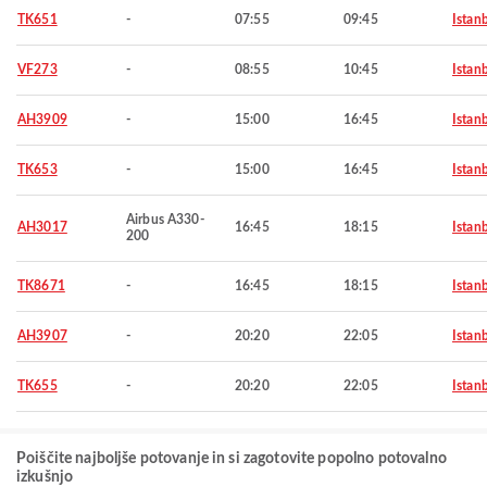
TK651
-
07:55
09:45
Istan
VF273
-
08:55
10:45
Istan
AH3909
-
15:00
16:45
Istan
TK653
-
15:00
16:45
Istan
Airbus A330-
AH3017
16:45
18:15
Istan
200
TK8671
-
16:45
18:15
Istan
AH3907
-
20:20
22:05
Istan
TK655
-
20:20
22:05
Istan
Poiščite najboljše potovanje in si zagotovite popolno potovalno
izkušnjo