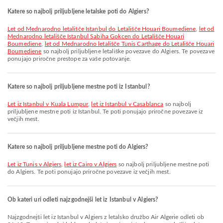
Katere so najbolj priljubljene letalske poti do Algiers?
let od Mednarodno letališče Istanbul do Letališče Houari Boumediene
,
let od
Mednarodno letališče Istanbul Sabiha Gokcen do Letališče Houari
Boumediene
,
let od Mednarodno letališče Tunis Carthage do Letališče Houari
Boumediene
so najbolj priljubljene letališke povezave do Algiers. Te povezave
ponujajo priročne prestope za vaše potovanje.
Katere so najbolj priljubljene mestne poti iz Istanbul?
let iz Istanbul v Kuala Lumpur
,
let iz Istanbul v Casablanca
so najbolj
priljubljene mestne poti iz Istanbul. Te poti ponujajo priročne povezave iz
večjih mest.
Katere so najbolj priljubljene mestne poti do Algiers?
let iz Tunis v Algiers
,
let iz Cairo v Algiers
so najbolj priljubljene mestne poti
do Algiers. Te poti ponujajo priročne povezave iz večjih mest.
Ob kateri uri odleti najzgodnejši let iz Istanbul v Algiers?
Najzgodnejši let iz Istanbul v Algiers z letalsko družbo Air Algerie odleti ob