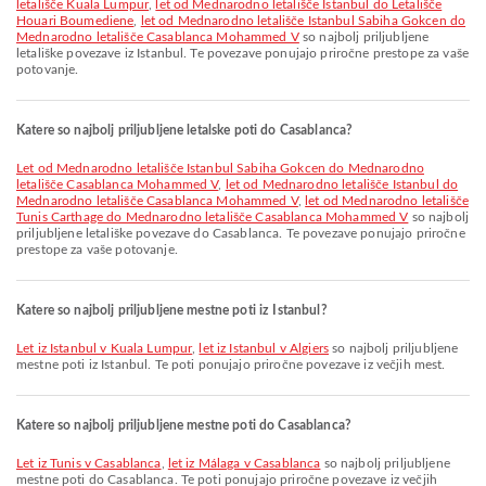
letališče Kuala Lumpur
,
let od Mednarodno letališče Istanbul do Letališče
Houari Boumediene
,
let od Mednarodno letališče Istanbul Sabiha Gokcen do
Mednarodno letališče Casablanca Mohammed V
so najbolj priljubljene
letališke povezave iz Istanbul. Te povezave ponujajo priročne prestope za vaše
potovanje.
Katere so najbolj priljubljene letalske poti do Casablanca?
let od Mednarodno letališče Istanbul Sabiha Gokcen do Mednarodno
letališče Casablanca Mohammed V
,
let od Mednarodno letališče Istanbul do
Mednarodno letališče Casablanca Mohammed V
,
let od Mednarodno letališče
Tunis Carthage do Mednarodno letališče Casablanca Mohammed V
so najbolj
priljubljene letališke povezave do Casablanca. Te povezave ponujajo priročne
prestope za vaše potovanje.
Katere so najbolj priljubljene mestne poti iz Istanbul?
let iz Istanbul v Kuala Lumpur
,
let iz Istanbul v Algiers
so najbolj priljubljene
mestne poti iz Istanbul. Te poti ponujajo priročne povezave iz večjih mest.
Katere so najbolj priljubljene mestne poti do Casablanca?
let iz Tunis v Casablanca
,
let iz Málaga v Casablanca
so najbolj priljubljene
mestne poti do Casablanca. Te poti ponujajo priročne povezave iz večjih