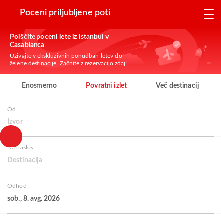
Poceni priljubljene poti
Poiščite poceni lete iz Istanbul v
Casablanca
Uživajte v ekskluzivnih ponudbah letov do
želene destinacije. Začnite z rezervacijo zdaj!
Enosmerno
Povratni izlet
Več destinacij
Od
Izvor
Na naslov
Destinacija
Odhod
sob., 8. avg. 2026