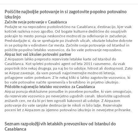
Poiščite najboljše potovanje in si zagotovite popolno potovalno
izkušnjo
Začnite svoje potovanje v Casablanca
Podajte se na nepozabno pustolovščino na Casablanca, destinacijo, kjer vsak
kotiček razkriva novo zgodbo. Od bogate kulturne dediščine do osupljivih
pokrajin to mesto ponuja neskončne možnosti za odkrivanje in začudenje.
Predstavljajte si, da se sprehajate po živahnih ulicah, okušate lokalne dobrote
in se potopite v edinstven čar mesta. Začnite svoje potovanje od Istanbul in
poiščite popolno letalsko vozovnico, da bo vaše potovanje nepozabno.
Airpaz kot vaš izkušen potovalni partner
Z Airpazom lahko preprosto rezervirate letalske karte od Istanbul do
Casablanca. Kot spletni potovalni agent od leta 2011 razumemo, da vsak
popotnik išče nekaj drugega, pa naj bo to udobje, hitrost ali dostopnost. Zato
se Airpaz zavezuje, da vam ponudi najprimernejše možnosti letenja,
prilagojene vašim potrebam. Z le nekaj kliki si lahko zagotovite vozovnico, ki
bo vaše potovalne načrte spremenila v brezhibno in prijetno izkušnjo.
Pridobite najcenejšo letalsko vozovnico za Casablanca
Airpaz ponuja ekskluzivne ponudbe in posebne ponudbe, ki vam omogočajo,
da rezervirate vozovnico po neverjetno ugodnih cenah. Izkoristite ugodnosti
znižanih cen, ne da bi pri tem ogrozili kakovost ali udobje. Z Airpazom
potovanje do vaše sanjske destinacije še nikoli ni bilo lažje. Rezervirajte
poceni let z Airpazom za izjemno potovalno izkušnjo in neverjetne prihranke.
Seznam razpoložljivih letalskih prevoznikov od Istanbul do
Casablanca