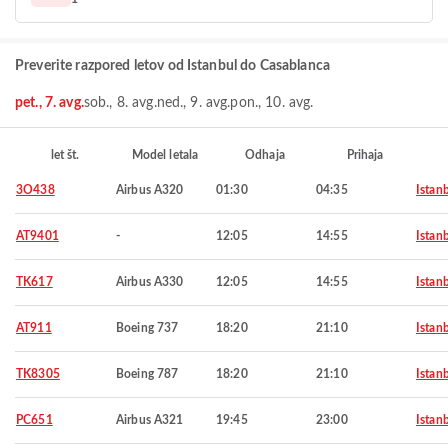
Preverite razpored letov od Istanbul do Casablanca
pet., 7. avg.
sob., 8. avg.
ned., 9. avg.
pon., 10. avg.
let št.
Model letala
Odhaja
Prihaja
3O438
Airbus A320
01:30
04:35
Istan
AT9401
-
12:05
14:55
Istan
TK617
Airbus A330
12:05
14:55
Istan
AT911
Boeing 737
18:20
21:10
Istan
TK8305
Boeing 787
18:20
21:10
Istan
PC651
Airbus A321
19:45
23:00
Istan