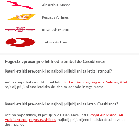
Air Arabia Maroc
Pegasus Airlines
Royal Air Maroc
Turkish Airlines
Pogosta vprašanja o letih od Istanbul do Casablanca
Kateri letalski prevozniki so najbolj priljubljeni za let iz Istanbul?
Večina popotnikov iz Istanbul leti z
Turkish Airlines
,
Pegasus Airlines
,
AJet
,
najbolj priljubljeno letalsko družbo za odhode iz tega mesta.
Kateri letalski prevozniki so najbolj priljubljeni za lete v Casablanca?
Večina popotnikov, ki potujejo v Casablanca, leti z
Royal Air Maroc
,
Air
Arabia Maroc
,
Pegasus Airlines
, najbolj priljubljeno letalsko družbo za to
destinacijo.