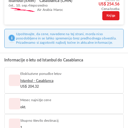
Istanbul (SAW)
Casablanca (CMN)
Začnite od
US$ 254.56
čet., 10. sep.
Neposredno
Cena/oseba
Air Arabia Maroc
Knjiga
Upoštevajte, da cene, navedene na tej strani, morda niso
posodobljene in se lahko spremenijo brez predhodnega obvestila.
Prizadevamo si zagotoviti najbolj točne in aktualne informacije.
Informacije o letu od Istanbul do Casablanca
Ekskluzivne ponudbe letov
Istanbul - Casablanca
US$ 204.32
Mesec najnižje cene
okt.
Skupno število destinacij
1