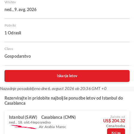
Vrnitev
ned., 9. avg. 2026
Potniki
1 Odrasli
Class
Gospodarstvo
Iskanje letov
Nazadnje posodobljeno dne
6. avgust 2026 ob 20:36 GMT +0
Rezervirajte in pridobite najboljše ponudbe letov od Istanbul do
Casablanca
Istanbul (SAW)
Casablanca (CMN)
Začnite od
US$ 204.32
ned., 18. okt.
Neposredno
Cena/oseba
Air Arabia Maroc
Knjiga