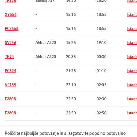
TK126
Boeing 737
14:30
18:20
Istan
XY556
-
15:15
18:55
Istan
PC7656
-
15:15
18:55
Istan
SV256
Airbus A320
15:25
19:10
Istan
TK94
Airbus A320
20:35
00:30
Istan
PC694
-
21:25
01:10
Istan
VF189
-
22:10
02:05
Istan
F3808
-
22:50
02:30
Istan
F3808
-
22:50
02:50
Istan
Poiščite najboljše potovanje in si zagotovite popolno potovalno