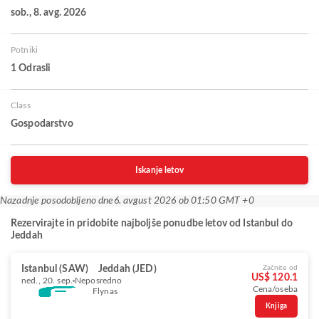
sob., 8. avg. 2026
Potniki
1 Odrasli
Class
Gospodarstvo
Iskanje letov
Nazadnje posodobljeno dne
6. avgust 2026 ob 01:50 GMT +0
Rezervirajte in pridobite najboljše ponudbe letov od Istanbul do
Jeddah
Istanbul (SAW)
Jeddah (JED)
Začnite od
US$ 120.1
ned., 20. sep.
Neposredno
Cena/oseba
Flynas
Knjiga