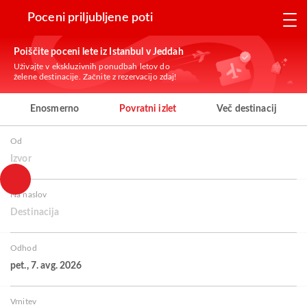
Poceni priljubljene poti
Poiščite poceni lete iz Istanbul v Jeddah
Uživajte v ekskluzivnih ponudbah letov do
želene destinacije. Začnite z rezervacijo zdaj!
Enosmerno
Povratni izlet
Več destinacij
Od
Izvor
Na naslov
Destinacija
Odhod
pet., 7. avg. 2026
Vrnitev