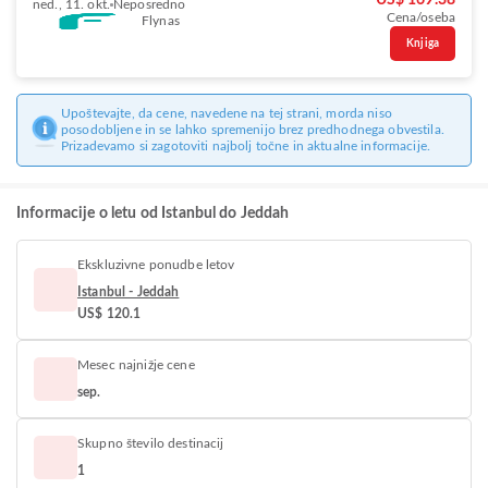
US$ 169.38
ned., 11. okt.
Neposredno
Cena/oseba
Flynas
Knjiga
Upoštevajte, da cene, navedene na tej strani, morda niso
posodobljene in se lahko spremenijo brez predhodnega obvestila.
Prizadevamo si zagotoviti najbolj točne in aktualne informacije.
Informacije o letu od Istanbul do Jeddah
Ekskluzivne ponudbe letov
Istanbul - Jeddah
US$ 120.1
Mesec najnižje cene
sep.
Skupno število destinacij
1