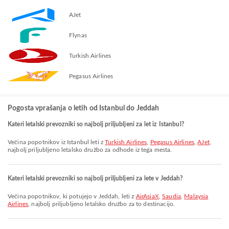
AJet
Flynas
Turkish Airlines
Pegasus Airlines
Pogosta vprašanja o letih od Istanbul do Jeddah
Kateri letalski prevozniki so najbolj priljubljeni za let iz Istanbul?
Večina popotnikov iz Istanbul leti z
Turkish Airlines
,
Pegasus Airlines
,
AJet
,
najbolj priljubljeno letalsko družbo za odhode iz tega mesta.
Kateri letalski prevozniki so najbolj priljubljeni za lete v Jeddah?
Večina popotnikov, ki potujejo v Jeddah, leti z
AirAsiaX
,
Saudia
,
Malaysia
Airlines
, najbolj priljubljeno letalsko družbo za to destinacijo.