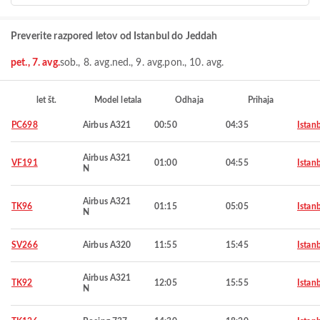
Preverite razpored letov od Istanbul do Jeddah
pet., 7. avg.
sob., 8. avg.
ned., 9. avg.
pon., 10. avg.
let št.
Model letala
Odhaja
Prihaja
PC698
Airbus A321
00:50
04:35
Istan
Airbus A321
VF191
01:00
04:55
Istan
N
Airbus A321
TK96
01:15
05:05
Istan
N
SV266
Airbus A320
11:55
15:45
Istan
Airbus A321
TK92
12:05
15:55
Istan
N