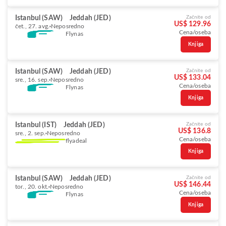
Istanbul (SAW)
Jeddah (JED)
Začnite od
US$ 129.96
čet., 27. avg.
Neposredno
Cena/oseba
Flynas
Knjiga
Istanbul (SAW)
Jeddah (JED)
Začnite od
US$ 133.04
sre., 16. sep.
Neposredno
Cena/oseba
Flynas
Knjiga
Istanbul (IST)
Jeddah (JED)
Začnite od
US$ 136.8
sre., 2. sep.
Neposredno
Cena/oseba
flyadeal
Knjiga
Istanbul (SAW)
Jeddah (JED)
Začnite od
US$ 146.44
tor., 20. okt.
Neposredno
Cena/oseba
Flynas
Knjiga