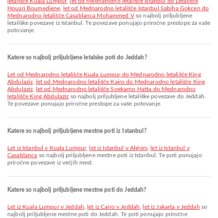
letališče Kuala Lumpur
,
let od Mednarodno letališče Istanbul do Letališče
Houari Boumediene
,
let od Mednarodno letališče Istanbul Sabiha Gokcen do
Mednarodno letališče Casablanca Mohammed V
so najbolj priljubljene
letališke povezave iz Istanbul. Te povezave ponujajo priročne prestope za vaše
potovanje.
Katere so najbolj priljubljene letalske poti do Jeddah?
let od Mednarodno letališče Kuala Lumpur do Mednarodno letališče King
Abdulaziz
,
let od Mednarodno letališče Kairo do Mednarodno letališče King
Abdulaziz
,
let od Mednarodno letališče Soekarno Hatta do Mednarodno
letališče King Abdulaziz
so najbolj priljubljene letališke povezave do Jeddah.
Te povezave ponujajo priročne prestope za vaše potovanje.
Katere so najbolj priljubljene mestne poti iz Istanbul?
let iz Istanbul v Kuala Lumpur
,
let iz Istanbul v Algiers
,
let iz Istanbul v
Casablanca
so najbolj priljubljene mestne poti iz Istanbul. Te poti ponujajo
priročne povezave iz večjih mest.
Katere so najbolj priljubljene mestne poti do Jeddah?
let iz Kuala Lumpur v Jeddah
,
let iz Cairo v Jeddah
,
let iz Jakarta v Jeddah
so
najbolj priljubljene mestne poti do Jeddah. Te poti ponujajo priročne