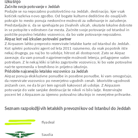
izkušnjo
Začnite svoje potovanje v Jeddah
Podajte se na nepozabno pustolovščino na Jeddah, destinacijo, kjer vsak
kotiček razkriva novo zgodbo. Od bogate kulturne dediščine do osupljivih
pokrajin to mesto ponuja neskončne možnosti za odkrivanje in začudenje.
Predstavljajte si, da se sprehajate po živahnih ulicah, okušate lokalne dobrote
in se potopite v edinstven čar mesta. Začnite svoje potovanje od Istanbul in
poiščite popolno letalsko vozovnico, da bo vaše potovanje nepozabno.
Airpaz kot vaš izkušen potovalni partner
Z Airpazom lahko preprosto rezervirate letalske karte od Istanbul do Jeddah.
Kot spletni potovalni agent od leta 2011 razumemo, da vsak popotnik išče
nekaj drugega, pa naj bo to udobje, hitrost ali dostopnost. Zato se Airpaz
zavezuje, da vam ponudi najprimernejše možnosti letenja, prilagojene vašim
potrebam. Z le nekaj kliki si lahko zagotovite vozovnico, ki bo vaše potovalne
načrte spremenila v brezhibno in prijetno izkušnjo.
Pridobite najcenejšo letalsko vozovnico za Jeddah
Airpaz ponuja ekskluzivne ponudbe in posebne ponudbe, ki vam omogočajo,
da rezervirate vozovnico po neverjetno ugodnih cenah. Izkoristite ugodnosti
znižanih cen, ne da bi pri tem ogrozili kakovost ali udobje. Z Airpazom
potovanje do vaše sanjske destinacije še nikoli ni bilo lažje. Rezervirajte
poceni let z Airpazom za izjemno potovalno izkušnjo in neverjetne prihranke.
Seznam razpoložljivih letalskih prevoznikov od Istanbul do Jeddah
flyadeal
Saudia