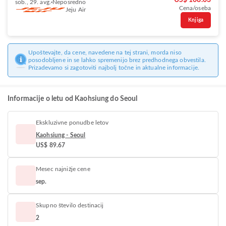
US$ 108.03
sob., 29. avg.
Neposredno
Cena/oseba
Jeju Air
Knjiga
Upoštevajte, da cene, navedene na tej strani, morda niso
posodobljene in se lahko spremenijo brez predhodnega obvestila.
Prizadevamo si zagotoviti najbolj točne in aktualne informacije.
Informacije o letu od Kaohsiung do Seoul
Ekskluzivne ponudbe letov
Kaohsiung - Seoul
US$ 89.67
Mesec najnižje cene
sep.
Skupno število destinacij
2