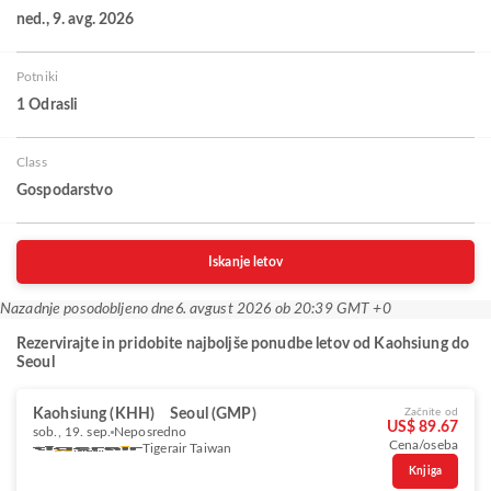
ned., 9. avg. 2026
Potniki
1 Odrasli
Class
Gospodarstvo
Iskanje letov
Nazadnje posodobljeno dne
6. avgust 2026 ob 20:39 GMT +0
Rezervirajte in pridobite najboljše ponudbe letov od Kaohsiung do
Seoul
Kaohsiung (KHH)
Seoul (GMP)
Začnite od
US$ 89.67
sob., 19. sep.
Neposredno
Cena/oseba
Tigerair Taiwan
Knjiga