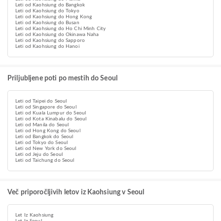
Leti od Kaohsiung do Bangkok
Leti od Kaohsiung do Tokyo
Leti od Kaohsiung do Hong Kong
Leti od Kaohsiung do Busan
Leti od Kaohsiung do Ho Chi Minh City
Leti od Kaohsiung do Okinawa Naha
Leti od Kaohsiung do Sapporo
Leti od Kaohsiung do Hanoi
Priljubljene poti po mestih do Seoul
Leti od Taipei do Seoul
Leti od Singapore do Seoul
Leti od Kuala Lumpur do Seoul
Leti od Kota Kinabalu do Seoul
Leti od Manila do Seoul
Leti od Hong Kong do Seoul
Leti od Bangkok do Seoul
Leti od Tokyo do Seoul
Leti od New York do Seoul
Leti od Jeju do Seoul
Leti od Taichung do Seoul
Več priporočljivih letov iz Kaohsiung v Seoul
Let Iz Kaohsiung