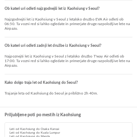
Ob kateri uri odleti najzgodnejši let iz Kaohsiung v Seoul?
Najzgodnejši let iz Kaohsiung v Seoul z letalsko družbo EVA Air odleti ob
06:50. Ta vozni red si lahko ogledate in primerjate druge razpoložljive lete na
Airpazu.
Ob kateri uri odleti zadnji let družbe iz Kaohsiung v Seoul?
Najpoznejši let iz Kaohsiung v Seoul z letalsko družbo T'way Air odleti ob
17:00. Ta vozni red si lahko ogledate in primerjate druge razpoložljive lete na
Airpazu.
Kako dolgo traja let od Kaohsiung do Seoul?
Trajanje leta od Kaohsiung do Seoul je približno 2h 40m.
Priljubljene poti po mestih iz Kaohsiung
Leti od Kaohsiung do Osaka Kansai
Leti od Kaohsiung do Kuala Lumpur
Leti od Kaohsiung do Manila