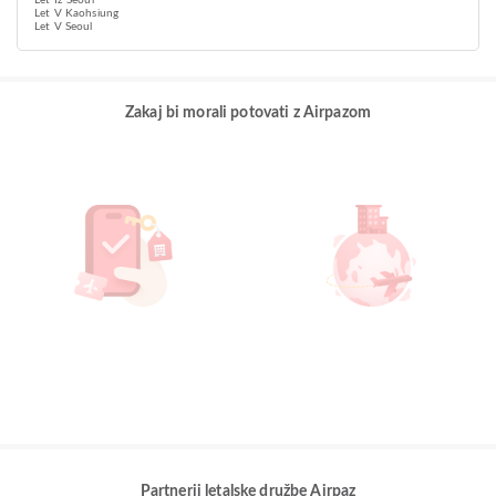
Let Iz Seoul
Let V Kaohsiung
Let V Seoul
Zakaj bi morali potovati z Airpazom
Partnerji letalske družbe Airpaz