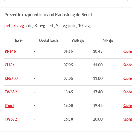
Preverite razpored letov od Kaohsiung do Seoul
pet., 7. avg.
sob., 8. avg.
ned., 9. avg.
pon., 10. avg.
let št.
Model letala
Odhaja
Prihaja
BR146
-
06:55
10:45
Kaohs
CI164
-
07:05
11:00
Kaohs
KE5700
-
07:05
11:00
Kaohs
TW652
-
13:45
17:40
Kaohs
IT662
-
16:00
19:45
Kaohs
TW672
-
16:10
20:00
Kaohs