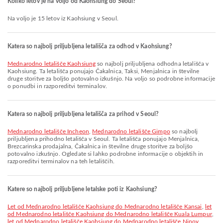
Koliko letov je na voljo od Kaohsiung do Seoul?
Na voljo je 15 letov iz Kaohsiung v Seoul.
Katera so najbolj priljubljena letališča za odhod v Kaohsiung?
Mednarodno letališče Kaohsiung
so najbolj priljubljena odhodna letališča v
Kaohsiung. Ta letališča ponujajo Čakalnica, Taksi, Menjalnica in številne
druge storitve za boljšo potovalno izkušnjo. Na voljo so podrobne informacije
o ponudbi in razporeditvi terminalov.
Katera so najbolj priljubljena letališča za prihod v Seoul?
Mednarodno letališče Incheon
,
Mednarodno letališče Gimpo
so najbolj
priljubljena prihodno letališča v Seoul. Ta letališča ponujajo Menjalnica,
Brezcarinska prodajalna, Čakalnica in številne druge storitve za boljšo
potovalno izkušnjo. Ogledate si lahko podrobne informacije o objektih in
razporeditvi terminalov na teh letališčih.
Katere so najbolj priljubljene letalske poti iz Kaohsiung?
let od Mednarodno letališče Kaohsiung do Mednarodno letališče Kansai
,
let
od Mednarodno letališče Kaohsiung do Mednarodno letališče Kuala Lumpur
,
let od Mednarodno letališče Kaohsiung do Mednarodno letališče Ninoy