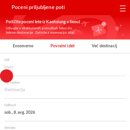
Poceni priljubljene poti
Poiščite poceni lete iz Kaohsiung v Seoul
Uživajte v ekskluzivnih ponudbah letov do
želene destinacije. Začnite z rezervacijo zdaj!
Enosmerno
Povratni izlet
Več destinacij
Od
Izvor
Na naslov
Destinacija
Odhod
sob., 8. avg. 2026
Vrnitev