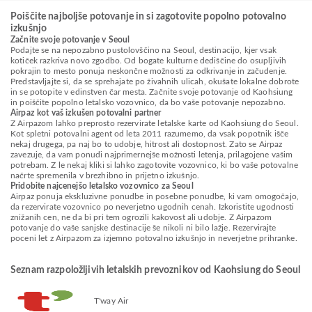
Poiščite najboljše potovanje in si zagotovite popolno potovalno
izkušnjo
Začnite svoje potovanje v Seoul
Podajte se na nepozabno pustolovščino na Seoul, destinacijo, kjer vsak
kotiček razkriva novo zgodbo. Od bogate kulturne dediščine do osupljivih
pokrajin to mesto ponuja neskončne možnosti za odkrivanje in začudenje.
Predstavljajte si, da se sprehajate po živahnih ulicah, okušate lokalne dobrote
in se potopite v edinstven čar mesta. Začnite svoje potovanje od Kaohsiung
in poiščite popolno letalsko vozovnico, da bo vaše potovanje nepozabno.
Airpaz kot vaš izkušen potovalni partner
Z Airpazom lahko preprosto rezervirate letalske karte od Kaohsiung do Seoul.
Kot spletni potovalni agent od leta 2011 razumemo, da vsak popotnik išče
nekaj drugega, pa naj bo to udobje, hitrost ali dostopnost. Zato se Airpaz
zavezuje, da vam ponudi najprimernejše možnosti letenja, prilagojene vašim
potrebam. Z le nekaj kliki si lahko zagotovite vozovnico, ki bo vaše potovalne
načrte spremenila v brezhibno in prijetno izkušnjo.
Pridobite najcenejšo letalsko vozovnico za Seoul
Airpaz ponuja ekskluzivne ponudbe in posebne ponudbe, ki vam omogočajo,
da rezervirate vozovnico po neverjetno ugodnih cenah. Izkoristite ugodnosti
znižanih cen, ne da bi pri tem ogrozili kakovost ali udobje. Z Airpazom
potovanje do vaše sanjske destinacije še nikoli ni bilo lažje. Rezervirajte
poceni let z Airpazom za izjemno potovalno izkušnjo in neverjetne prihranke.
Seznam razpoložljivih letalskih prevoznikov od Kaohsiung do Seoul
T'way Air