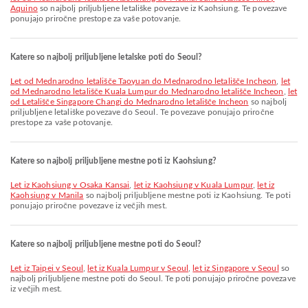
Aquino
so najbolj priljubljene letališke povezave iz Kaohsiung. Te povezave
ponujajo priročne prestope za vaše potovanje.
Katere so najbolj priljubljene letalske poti do Seoul?
let od Mednarodno letališče Taoyuan do Mednarodno letališče Incheon
,
let
od Mednarodno letališče Kuala Lumpur do Mednarodno letališče Incheon
,
let
od Letališče Singapore Changi do Mednarodno letališče Incheon
so najbolj
priljubljene letališke povezave do Seoul. Te povezave ponujajo priročne
prestope za vaše potovanje.
Katere so najbolj priljubljene mestne poti iz Kaohsiung?
let iz Kaohsiung v Osaka Kansai
,
let iz Kaohsiung v Kuala Lumpur
,
let iz
Kaohsiung v Manila
so najbolj priljubljene mestne poti iz Kaohsiung. Te poti
ponujajo priročne povezave iz večjih mest.
Katere so najbolj priljubljene mestne poti do Seoul?
let iz Taipei v Seoul
,
let iz Kuala Lumpur v Seoul
,
let iz Singapore v Seoul
so
najbolj priljubljene mestne poti do Seoul. Te poti ponujajo priročne povezave
iz večjih mest.