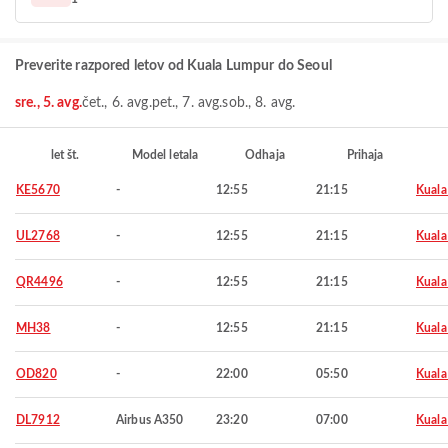
Preverite razpored letov od Kuala Lumpur do Seoul
sre., 5. avg.
čet., 6. avg.
pet., 7. avg.
sob., 8. avg.
let št.
Model letala
Odhaja
Prihaja
KE5670
-
12:55
21:15
Kuala
UL2768
-
12:55
21:15
Kuala
QR4496
-
12:55
21:15
Kuala
MH38
-
12:55
21:15
Kuala
OD820
-
22:00
05:50
Kuala
DL7912
Airbus A350
23:20
07:00
Kuala