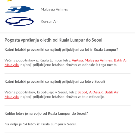
Malaysia Airlines
Korean Air
Pogosta vprašanja o letih od Kuala Lumpur do Seoul
Kateri letalski prevozniki so najbolj priljubljeni za let iz Kuala Lumpur?
Večina popotnikov iz Kuala Lumpur leti z
AirAsia
,
Malaysia Airlines
,
Batik Air
Malaysia
, najbolj priljubljeno letalsko družbo za odhode iz tega mesta.
Kateri letalski prevozniki so najbolj priljubljeni za lete v Seoul?
Večina popotnikov, ki potujejo v Seoul, leti z
Scoot
,
AirAsiaX
,
Batik Air
Malaysia
, najbolj priljubljeno letalsko družbo za to destinacijo.
Koliko letov je na voljo od Kuala Lumpur do Seoul?
Na voljo je 14 letov iz Kuala Lumpur v Seoul.