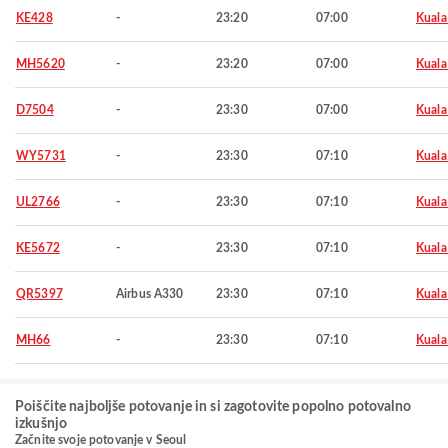
KE428
-
23:20
07:00
Kuala
MH5620
-
23:20
07:00
Kuala
D7504
-
23:30
07:00
Kuala
WY5731
-
23:30
07:10
Kuala
UL2766
-
23:30
07:10
Kuala
KE5672
-
23:30
07:10
Kuala
QR5397
Airbus A330
23:30
07:10
Kuala
MH66
-
23:30
07:10
Kuala
Poiščite najboljše potovanje in si zagotovite popolno potovalno
izkušnjo
Začnite svoje potovanje v Seoul