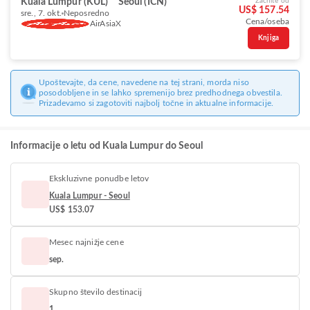
Kuala Lumpur (KUL)
Seoul (ICN)
Začnite od
US$ 157.54
sre., 7. okt.
Neposredno
Cena/oseba
AirAsiaX
Knjiga
Upoštevajte, da cene, navedene na tej strani, morda niso
posodobljene in se lahko spremenijo brez predhodnega obvestila.
Prizadevamo si zagotoviti najbolj točne in aktualne informacije.
Informacije o letu od Kuala Lumpur do Seoul
Ekskluzivne ponudbe letov
Kuala Lumpur - Seoul
US$ 153.07
Mesec najnižje cene
sep.
Skupno število destinacij
1