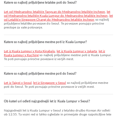
Katere so najbolj priljubljene letalske poti do Seoul?
let od Mednarodno letališče Taoyuan do Mednarodno letališče Incheon
,
let
od Mednarodno letališče Kuala Lumpur do Mednarodno letališče Incheon
,
let
od Letališče Singapore Changi do Mednarodno letališče Incheon
so najbolj
priljubljene letališke povezave do Seoul. Te povezave ponujajo priročne
prestope za vaše potovanje.
Katere so najbolj priljubljene mestne poti iz Kuala Lumpur?
let iz Kuala Lumpur v Kota Kinabalu
,
let iz Kuala Lumpur v Jakarta
,
let iz
Kuala Lumpur v Kuching
so najbolj priljubljene mestne poti iz Kuala Lumpur.
Te poti ponujajo priročne povezave iz večjih mest.
Katere so najbolj priljubljene mestne poti do Seoul?
let iz Taipei v Seoul
,
let iz Singapore v Seoul
so najbolj priljubljene mestne
poti do Seoul. Te poti ponujajo priročne povezave iz večjih mest.
Ob kateri uri odleti najzgodnejši let iz Kuala Lumpur v Seoul?
Najzgodnejši let iz Kuala Lumpur v Seoul z letalsko družbo Korean Air odleti
ob 12:55. Ta vozni red si lahko ogledate in primerjate druge razpoložljive lete