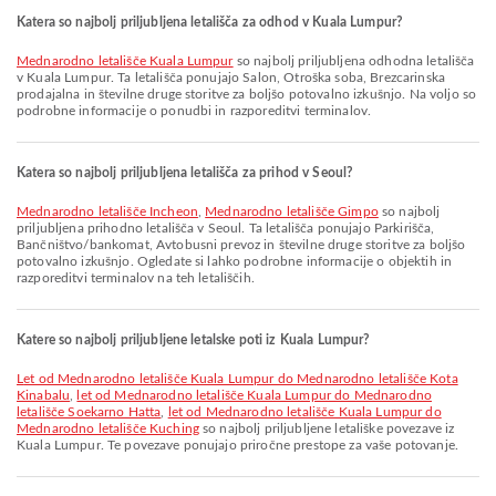
Katera so najbolj priljubljena letališča za odhod v Kuala Lumpur?
Mednarodno letališče Kuala Lumpur
so najbolj priljubljena odhodna letališča
v Kuala Lumpur. Ta letališča ponujajo Salon, Otroška soba, Brezcarinska
prodajalna in številne druge storitve za boljšo potovalno izkušnjo. Na voljo so
podrobne informacije o ponudbi in razporeditvi terminalov.
Katera so najbolj priljubljena letališča za prihod v Seoul?
Mednarodno letališče Incheon
,
Mednarodno letališče Gimpo
so najbolj
priljubljena prihodno letališča v Seoul. Ta letališča ponujajo Parkirišča,
Bančništvo/bankomat, Avtobusni prevoz in številne druge storitve za boljšo
potovalno izkušnjo. Ogledate si lahko podrobne informacije o objektih in
razporeditvi terminalov na teh letališčih.
Katere so najbolj priljubljene letalske poti iz Kuala Lumpur?
let od Mednarodno letališče Kuala Lumpur do Mednarodno letališče Kota
Kinabalu
,
let od Mednarodno letališče Kuala Lumpur do Mednarodno
letališče Soekarno Hatta
,
let od Mednarodno letališče Kuala Lumpur do
Mednarodno letališče Kuching
so najbolj priljubljene letališke povezave iz
Kuala Lumpur. Te povezave ponujajo priročne prestope za vaše potovanje.