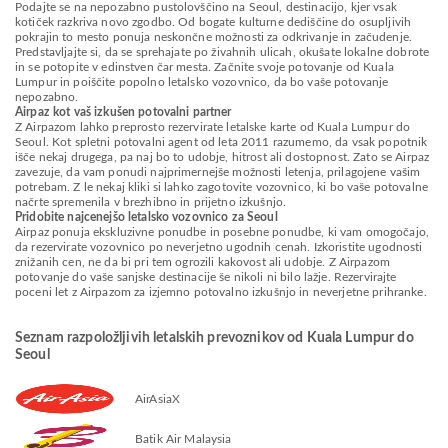
Podajte se na nepozabno pustolovščino na Seoul, destinacijo, kjer vsak
kotiček razkriva novo zgodbo. Od bogate kulturne dediščine do osupljivih
pokrajin to mesto ponuja neskončne možnosti za odkrivanje in začudenje.
Predstavljajte si, da se sprehajate po živahnih ulicah, okušate lokalne dobrote
in se potopite v edinstven čar mesta. Začnite svoje potovanje od Kuala
Lumpur in poiščite popolno letalsko vozovnico, da bo vaše potovanje
nepozabno.
Airpaz kot vaš izkušen potovalni partner
Z Airpazom lahko preprosto rezervirate letalske karte od Kuala Lumpur do
Seoul. Kot spletni potovalni agent od leta 2011 razumemo, da vsak popotnik
išče nekaj drugega, pa naj bo to udobje, hitrost ali dostopnost. Zato se Airpaz
zavezuje, da vam ponudi najprimernejše možnosti letenja, prilagojene vašim
potrebam. Z le nekaj kliki si lahko zagotovite vozovnico, ki bo vaše potovalne
načrte spremenila v brezhibno in prijetno izkušnjo.
Pridobite najcenejšo letalsko vozovnico za Seoul
Airpaz ponuja ekskluzivne ponudbe in posebne ponudbe, ki vam omogočajo,
da rezervirate vozovnico po neverjetno ugodnih cenah. Izkoristite ugodnosti
znižanih cen, ne da bi pri tem ogrozili kakovost ali udobje. Z Airpazom
potovanje do vaše sanjske destinacije še nikoli ni bilo lažje. Rezervirajte
poceni let z Airpazom za izjemno potovalno izkušnjo in neverjetne prihranke.
Seznam razpoložljivih letalskih prevoznikov od Kuala Lumpur do
Seoul
AirAsiaX
Batik Air Malaysia