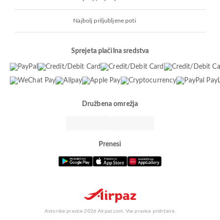
Najbolj priljubljene poti
Sprejeta plačilna sredstva
Družbena omrežja
Prenesi
Avtorske pravice 2026 Airpaz.com. Vse pravice pridržane.