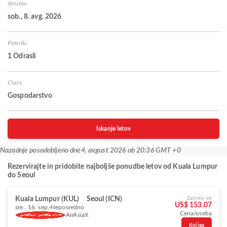
Vrnitev
sob., 8. avg. 2026
Potniki
1 Odrasli
Class
Gospodarstvo
Iskanje letov
Nazadnje posodobljeno dne
4. avgust 2026 ob 20:36 GMT +0
Rezervirajte in pridobite najboljše ponudbe letov od Kuala Lumpur
do Seoul
Kuala Lumpur (KUL)
Seoul (ICN)
Začnite od
US$ 153.07
sre., 16. sep.
Neposredno
Cena/oseba
AirAsiaX
Knjiga