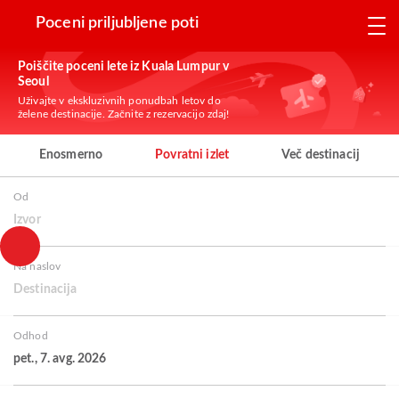
Poceni priljubljene poti
Poiščite poceni lete iz Kuala Lumpur v
Seoul
Uživajte v ekskluzivnih ponudbah letov do
želene destinacije. Začnite z rezervacijo zdaj!
Enosmerno
Povratni izlet
Več destinacij
Od
Izvor
Na naslov
Destinacija
Odhod
pet., 7. avg. 2026