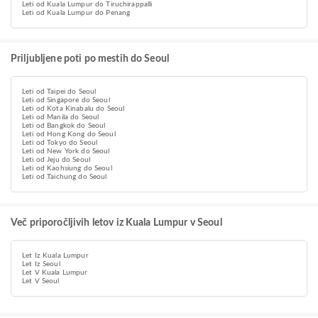
Leti od Kuala Lumpur do Tiruchirappalli
Leti od Kuala Lumpur do Penang
Priljubljene poti po mestih do Seoul
Leti od Taipei do Seoul
Leti od Singapore do Seoul
Leti od Kota Kinabalu do Seoul
Leti od Manila do Seoul
Leti od Bangkok do Seoul
Leti od Hong Kong do Seoul
Leti od Tokyo do Seoul
Leti od New York do Seoul
Leti od Jeju do Seoul
Leti od Kaohsiung do Seoul
Leti od Taichung do Seoul
Več priporočljivih letov iz Kuala Lumpur v Seoul
Let Iz Kuala Lumpur
Let Iz Seoul
Let V Kuala Lumpur
Let V Seoul