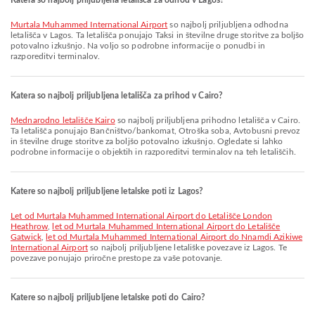
Katera so najbolj priljubljena letališča za odhod v Lagos?
Murtala Muhammed International Airport
so najbolj priljubljena odhodna
letališča v Lagos. Ta letališča ponujajo Taksi in številne druge storitve za boljšo
potovalno izkušnjo. Na voljo so podrobne informacije o ponudbi in
razporeditvi terminalov.
Katera so najbolj priljubljena letališča za prihod v Cairo?
Mednarodno letališče Kairo
so najbolj priljubljena prihodno letališča v Cairo.
Ta letališča ponujajo Bančništvo/bankomat, Otroška soba, Avtobusni prevoz
in številne druge storitve za boljšo potovalno izkušnjo. Ogledate si lahko
podrobne informacije o objektih in razporeditvi terminalov na teh letališčih.
Katere so najbolj priljubljene letalske poti iz Lagos?
let od Murtala Muhammed International Airport do Letališče London
Heathrow
,
let od Murtala Muhammed International Airport do Letališče
Gatwick
,
let od Murtala Muhammed International Airport do Nnamdi Azikiwe
International Airport
so najbolj priljubljene letališke povezave iz Lagos. Te
povezave ponujajo priročne prestope za vaše potovanje.
Katere so najbolj priljubljene letalske poti do Cairo?