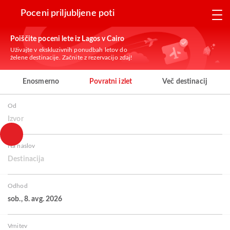
Poceni priljubljene poti
Poiščite poceni lete iz Lagos v Cairo
Uživajte v ekskluzivnih ponudbah letov do
želene destinacije. Začnite z rezervacijo zdaj!
Enosmerno
Povratni izlet
Več destinacij
Od
Izvor
Na naslov
Destinacija
Odhod
sob., 8. avg. 2026
Vrnitev