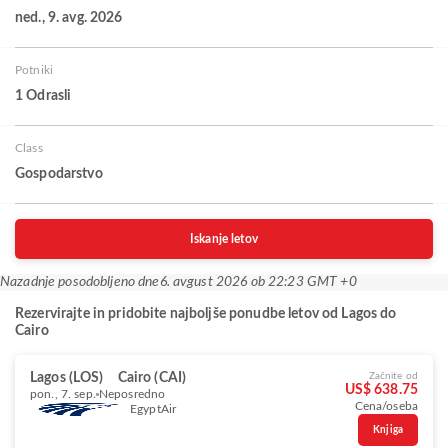
ned., 9. avg. 2026
Potniki
1 Odrasli
Class
Gospodarstvo
Iskanje letov
Nazadnje posodobljeno dne
6. avgust 2026 ob 22:23 GMT +0
Rezervirajte in pridobite najboljše ponudbe letov od Lagos do
Cairo
Lagos (LOS)
Cairo (CAI)
Začnite od
US$ 638.75
pon., 7. sep.
Neposredno
Cena/oseba
EgyptAir
Knjiga