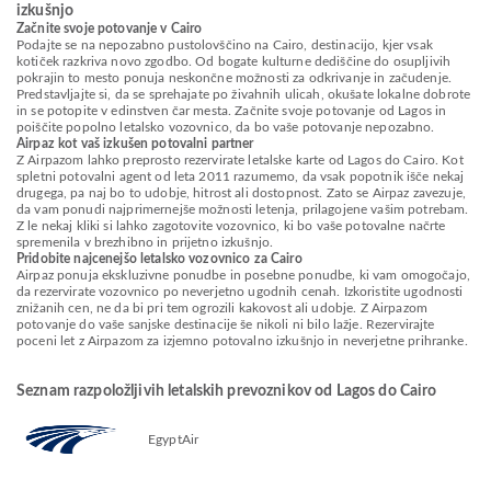
izkušnjo
Začnite svoje potovanje v Cairo
Podajte se na nepozabno pustolovščino na Cairo, destinacijo, kjer vsak
kotiček razkriva novo zgodbo. Od bogate kulturne dediščine do osupljivih
pokrajin to mesto ponuja neskončne možnosti za odkrivanje in začudenje.
Predstavljajte si, da se sprehajate po živahnih ulicah, okušate lokalne dobrote
in se potopite v edinstven čar mesta. Začnite svoje potovanje od Lagos in
poiščite popolno letalsko vozovnico, da bo vaše potovanje nepozabno.
Airpaz kot vaš izkušen potovalni partner
Z Airpazom lahko preprosto rezervirate letalske karte od Lagos do Cairo. Kot
spletni potovalni agent od leta 2011 razumemo, da vsak popotnik išče nekaj
drugega, pa naj bo to udobje, hitrost ali dostopnost. Zato se Airpaz zavezuje,
da vam ponudi najprimernejše možnosti letenja, prilagojene vašim potrebam.
Z le nekaj kliki si lahko zagotovite vozovnico, ki bo vaše potovalne načrte
spremenila v brezhibno in prijetno izkušnjo.
Pridobite najcenejšo letalsko vozovnico za Cairo
Airpaz ponuja ekskluzivne ponudbe in posebne ponudbe, ki vam omogočajo,
da rezervirate vozovnico po neverjetno ugodnih cenah. Izkoristite ugodnosti
znižanih cen, ne da bi pri tem ogrozili kakovost ali udobje. Z Airpazom
potovanje do vaše sanjske destinacije še nikoli ni bilo lažje. Rezervirajte
poceni let z Airpazom za izjemno potovalno izkušnjo in neverjetne prihranke.
Seznam razpoložljivih letalskih prevoznikov od Lagos do Cairo
EgyptAir