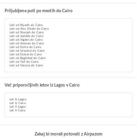
Priljubljene poti po mestih do Cairo
Leti od Riyadh do Cairo
Leti od Abu Dhabi do Cairo
Leti od Sharjah do Cairo
Leti od Jeddah do Cairo
Leti od Algiers do Cairo
Leti od Amman do Cairo
Leti od Doha do Cairo
Leti od Istanbul do Cairo
Leti od Dubai do Cairo
Leti od Baghdad do Cairo
Leti od Taif do Cairo
Leti od Vienna do Cairo
Več priporočljivih letov iz Lagos v Cairo
Let Iz Lagos
Let Iz Cairo
Let V Lagos
Let V Cairo
Zakaj bi morali potovati z Airpazom