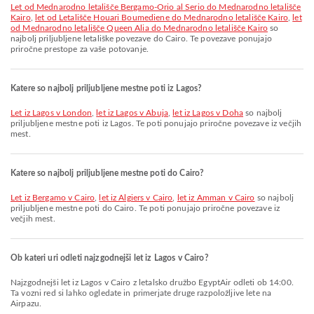
let od Mednarodno letališče Bergamo-Orio al Serio do Mednarodno letališče
Kairo
,
let od Letališče Houari Boumediene do Mednarodno letališče Kairo
,
let
od Mednarodno letališče Queen Alia do Mednarodno letališče Kairo
so
najbolj priljubljene letališke povezave do Cairo. Te povezave ponujajo
priročne prestope za vaše potovanje.
Katere so najbolj priljubljene mestne poti iz Lagos?
let iz Lagos v London
,
let iz Lagos v Abuja
,
let iz Lagos v Doha
so najbolj
priljubljene mestne poti iz Lagos. Te poti ponujajo priročne povezave iz večjih
mest.
Katere so najbolj priljubljene mestne poti do Cairo?
let iz Bergamo v Cairo
,
let iz Algiers v Cairo
,
let iz Amman v Cairo
so najbolj
priljubljene mestne poti do Cairo. Te poti ponujajo priročne povezave iz
večjih mest.
Ob kateri uri odleti najzgodnejši let iz Lagos v Cairo?
Najzgodnejši let iz Lagos v Cairo z letalsko družbo EgyptAir odleti ob 14:00.
Ta vozni red si lahko ogledate in primerjate druge razpoložljive lete na
Airpazu.