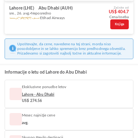
Lahore (LHE)
Abu Dhabi (AUH)
Začnite od
US$ 404.7
sre., 26. avg.
Neposredno
Cena/oseba
Etihad Airways
Knjiga
Upoštevajte, da cene, navedene na tej strani, morda niso
posodobljene in se lahko spremenijo brez predhodnega obvestila.
Prizadevamo si zagotoviti najbolj točne in aktualne informacije.
Informacije o letu od Lahore do Abu Dhabi
Ekskluzivne ponudbe letov
Lahore - Abu Dhabi
US$ 274.56
Mesec najnižje cene
avg.
Skupno število destinacij