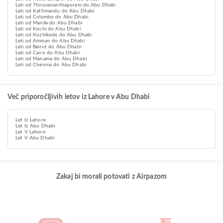
Leti od Thiruvananthapuram do Abu Dhabi
Leti od Kathmandu do Abu Dhabi
Leti od Colombo do Abu Dhabi
Leti od Manila do Abu Dhabi
Leti od Kochi do Abu Dhabi
Leti od Kozhikode do Abu Dhabi
Leti od Amman do Abu Dhabi
Leti od Beirut do Abu Dhabi
Leti od Cairo do Abu Dhabi
Leti od Manama do Abu Dhabi
Leti od Chennai do Abu Dhabi
Več priporočljivih letov iz Lahore v Abu Dhabi
Let Iz Lahore
Let Iz Abu Dhabi
Let V Lahore
Let V Abu Dhabi
Zakaj bi morali potovati z Airpazom