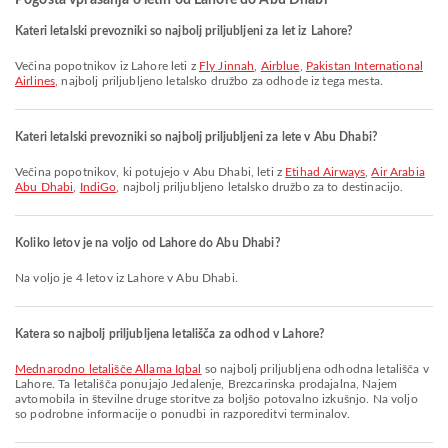
Pogosta vprašanja o letih od Lahore do Abu Dhabi
Kateri letalski prevozniki so najbolj priljubljeni za let iz Lahore?
Večina popotnikov iz Lahore leti z
Fly Jinnah
,
Airblue
,
Pakistan International
Airlines
, najbolj priljubljeno letalsko družbo za odhode iz tega mesta.
Kateri letalski prevozniki so najbolj priljubljeni za lete v Abu Dhabi?
Večina popotnikov, ki potujejo v Abu Dhabi, leti z
Etihad Airways
,
Air Arabia
Abu Dhabi
,
IndiGo
, najbolj priljubljeno letalsko družbo za to destinacijo.
Koliko letov je na voljo od Lahore do Abu Dhabi?
Na voljo je 4 letov iz Lahore v Abu Dhabi.
Katera so najbolj priljubljena letališča za odhod v Lahore?
Mednarodno letališče Allama Iqbal
so najbolj priljubljena odhodna letališča v
Lahore. Ta letališča ponujajo Jedalenje, Brezcarinska prodajalna, Najem
avtomobila in številne druge storitve za boljšo potovalno izkušnjo. Na voljo
so podrobne informacije o ponudbi in razporeditvi terminalov.