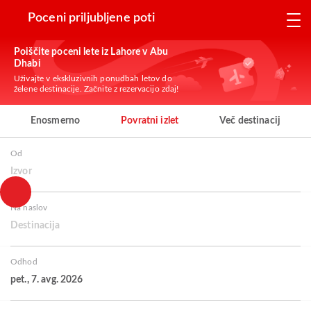
Poceni priljubljene poti
Poiščite poceni lete iz Lahore v Abu
Dhabi
Uživajte v ekskluzivnih ponudbah letov do
želene destinacije. Začnite z rezervacijo zdaj!
Enosmerno
Povratni izlet
Več destinacij
Od
Izvor
Na naslov
Destinacija
Odhod
pet., 7. avg. 2026