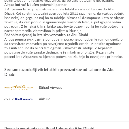
poiščite popolno letalsko vozovnico, da bo vaše potovanje nepozabno.
Airpaz kot vaš izkušen potovalni partner
Z Airpazom lahko preprosto rezervirate letalske karte od Lahore do Abu
Dhabi. Kot spletni potovalni agent od leta 2011 razumemo, da vsak popotnik
išče nekaj drugega, pa naj bo to udobje, hitrost ali dostopnost. Zato se Airpaz
zavezuje, da vam ponudi najprimernejše možnosti letenja, prilagojene vašim
potrebam. Z le nekaj kliki si lahko zagotovite vozovnico, ki bo vaše potovalne
načrte spremenila v brezhibno in prijetno izkušnjo.
Pridobite najcenejšo letalsko vozovnico za Abu Dhabi
Airpaz ponuja ekskluzivne ponudbe in posebne ponudbe, ki vam omogočajo,
da rezervirate vozovnico po neverjetno ugodnih cenah. Izkoristite ugodnosti
znižanih cen, ne da bi pri tem ogrozili kakovost ali udobje. Z Airpazom
potovanje do vaše sanjske destinacije še nikoli ni bilo lažje. Rezervirajte
poceni let z Airpazom za izjemno potovalno izkušnjo in neverjetne prihranke.
Seznam razpoložljivih letalskih prevoznikov od Lahore do Abu
Dhabi
Etihad Airways
Airblue