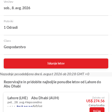
Vrnitev
sob., 8. avg. 2026
Potniki
1 Odrasli
Class
Gospodarstvo
Iskanje letov
Nazadnje posodobljeno dne
6. avgust 2026 ob 20:28 GMT +0
Rezervirajte in pridobite najboljše ponudbe letov od Lahore do
Abu Dhabi
Lahore (LHE)
Abu Dhabi (AUH)
Začnite od
US$ 274.56
pet., 28. avg.
Neposredno
Cena/oseba
Airblue
Knjiga