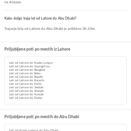
na Airpazu.
Kako dolgo traja let od Lahore do Abu Dhabi?
Trajanje leta od Lahore do Abu Dhabi je približno 3h 20m.
Priljubljene poti po mestih iz Lahore
Leti od Lahore do Kuala Lumpur
Leti od Lahore do Guangzhou
Leti od Lahore do Bangkok
Leti od Lahore do Baku
Leti od Lahore do Riyadh
Leti od Lahore do Karachi
Leti od Lahore do Doha
Leti od Lahore do Jeddah
Leti od Lahore do Sharjah
Leti od Lahore do Kuwait
Leti od Lahore do Dubai
Priljubljene poti po mestih do Abu Dhabi
Leti od Kuala Lumpur do Abu Dhabi