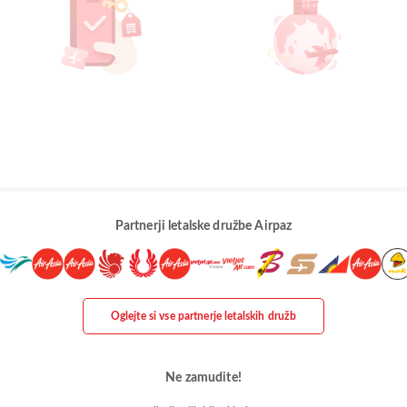
Partnerji letalske družbe Airpaz
Oglejte si vse partnerje letalskih družb
Ne zamudite!