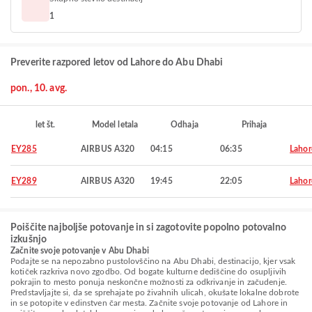
1
Preverite razpored letov od Lahore do Abu Dhabi
pon., 10. avg.
let št.
Model letala
Odhaja
Prihaja
EY285
AIRBUS A320
04:15
06:35
Lahor
EY289
AIRBUS A320
19:45
22:05
Lahor
Poiščite najboljše potovanje in si zagotovite popolno potovalno
izkušnjo
Začnite svoje potovanje v Abu Dhabi
Podajte se na nepozabno pustolovščino na Abu Dhabi, destinacijo, kjer vsak
kotiček razkriva novo zgodbo. Od bogate kulturne dediščine do osupljivih
pokrajin to mesto ponuja neskončne možnosti za odkrivanje in začudenje.
Predstavljajte si, da se sprehajate po živahnih ulicah, okušate lokalne dobrote
in se potopite v edinstven čar mesta. Začnite svoje potovanje od Lahore in