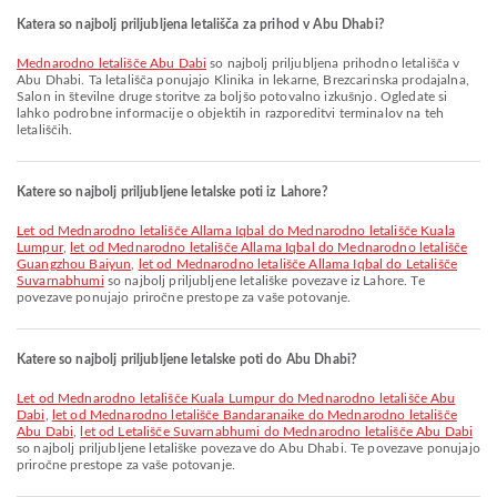
Katera so najbolj priljubljena letališča za prihod v Abu Dhabi?
Mednarodno letališče Abu Dabi
so najbolj priljubljena prihodno letališča v
Abu Dhabi. Ta letališča ponujajo Klinika in lekarne, Brezcarinska prodajalna,
Salon in številne druge storitve za boljšo potovalno izkušnjo. Ogledate si
lahko podrobne informacije o objektih in razporeditvi terminalov na teh
letališčih.
Katere so najbolj priljubljene letalske poti iz Lahore?
let od Mednarodno letališče Allama Iqbal do Mednarodno letališče Kuala
Lumpur
,
let od Mednarodno letališče Allama Iqbal do Mednarodno letališče
Guangzhou Baiyun
,
let od Mednarodno letališče Allama Iqbal do Letališče
Suvarnabhumi
so najbolj priljubljene letališke povezave iz Lahore. Te
povezave ponujajo priročne prestope za vaše potovanje.
Katere so najbolj priljubljene letalske poti do Abu Dhabi?
let od Mednarodno letališče Kuala Lumpur do Mednarodno letališče Abu
Dabi
,
let od Mednarodno letališče Bandaranaike do Mednarodno letališče
Abu Dabi
,
let od Letališče Suvarnabhumi do Mednarodno letališče Abu Dabi
so najbolj priljubljene letališke povezave do Abu Dhabi. Te povezave ponujajo
priročne prestope za vaše potovanje.