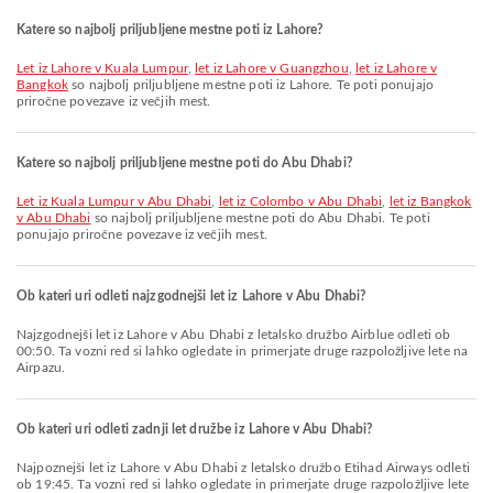
Katere so najbolj priljubljene mestne poti iz Lahore?
let iz Lahore v Kuala Lumpur
,
let iz Lahore v Guangzhou
,
let iz Lahore v
Bangkok
so najbolj priljubljene mestne poti iz Lahore. Te poti ponujajo
priročne povezave iz večjih mest.
Katere so najbolj priljubljene mestne poti do Abu Dhabi?
let iz Kuala Lumpur v Abu Dhabi
,
let iz Colombo v Abu Dhabi
,
let iz Bangkok
v Abu Dhabi
so najbolj priljubljene mestne poti do Abu Dhabi. Te poti
ponujajo priročne povezave iz večjih mest.
Ob kateri uri odleti najzgodnejši let iz Lahore v Abu Dhabi?
Najzgodnejši let iz Lahore v Abu Dhabi z letalsko družbo Airblue odleti ob
00:50. Ta vozni red si lahko ogledate in primerjate druge razpoložljive lete na
Airpazu.
Ob kateri uri odleti zadnji let družbe iz Lahore v Abu Dhabi?
Najpoznejši let iz Lahore v Abu Dhabi z letalsko družbo Etihad Airways odleti
ob 19:45. Ta vozni red si lahko ogledate in primerjate druge razpoložljive lete