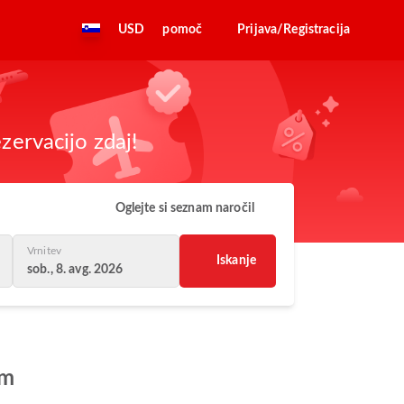
USD
pomoč
Prijava/Registracija
zervacijo zdaj!
Oglejte si seznam naročil
Vrnitev
Iskanje
sob., 8. avg. 2026
am