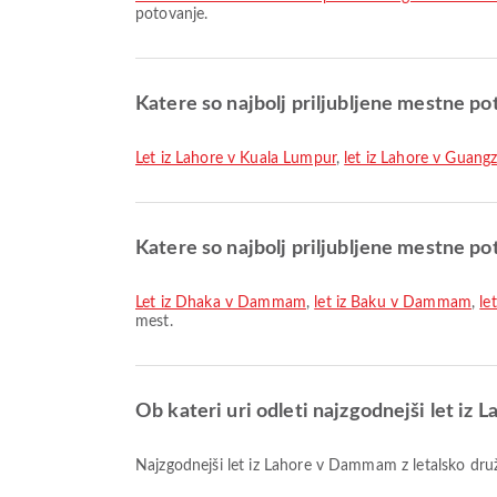
potovanje.
Katere so najbolj priljubljene mestne pot
let iz Lahore v Kuala Lumpur
,
let iz Lahore v Guang
Katere so najbolj priljubljene mestne 
let iz Dhaka v Dammam
,
let iz Baku v Dammam
,
le
mest.
Ob kateri uri odleti najzgodnejši let i
Najzgodnejši let iz Lahore v Dammam z letalsko druž