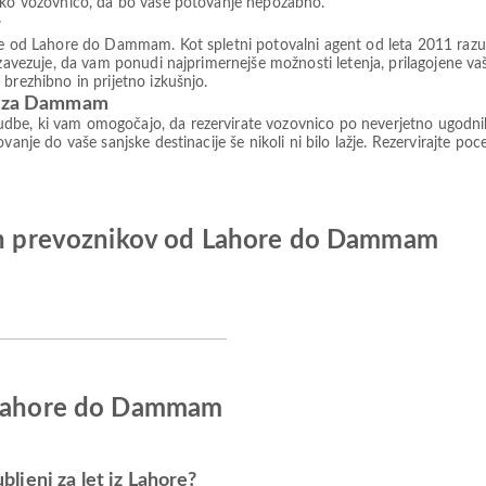
lsko vozovnico, da bo vaše potovanje nepozabno.
r
rte od Lahore do Dammam. Kot spletni potovalni agent od leta 2011 raz
 zavezuje, da vam ponudi najprimernejše možnosti letenja, prilagojene vaš
brezhibno in prijetno izkušnjo.
co za Dammam
be, ki vam omogočajo, da rezervirate vozovnico po neverjetno ugodnih c
vanje do vaše sanjske destinacije še nikoli ni bilo lažje. Rezervirajte po
kih prevoznikov od Lahore do Dammam
d Lahore do Dammam
ubljeni za let iz Lahore?