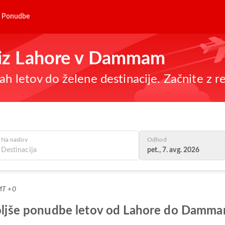
Ponudbe
e iz Lahore v Dammam
h letov do želene destinacije. Začnite z re
Na naslov
Odhod
pet., 7. avg. 2026
MT +0
jboljše ponudbe letov od Lahore do Damm