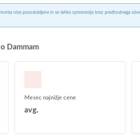
, morda niso posodobljene in se lahko spremenijo brez predhodnega obves
e do Dammam
Mesec najnižje cene
avg.