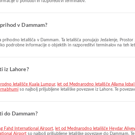
ormacije o ponudbi in razporeditvi terminalov.
 za prihod v Dammam?
na prihodno letališča v Dammam. Ta letališča ponujajo Jedalenje, Prostor 
hko podrobne informacije o objektih in razporeditvi terminalov na teh leta
ti iz Lahore?
arodno letališče Kuala Lumpur
,
let od Mednarodno letališče Allama Iqb
varnabhumi
so najbolj priljubljene letališke povezave iz Lahore. Te povez
 poti do Dammam?
ng Fahd International Airport
,
let od Mednarodno letališče Heydar Aliyev
ational Airport
so najbolj priljubljene letališke povezave do Dammam. T