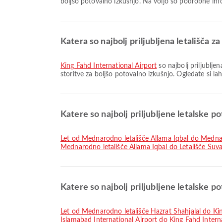
boljšo potovalno izkušnjo. Na voljo so podrobne inf
Katera so najbolj priljubljena letališča
King Fahd International Airport
so najbolj priljublje
storitve za boljšo potovalno izkušnjo. Ogledate si la
Katere so najbolj priljubljene letalske po
let od Mednarodno letališče Allama Iqbal do Medn
Mednarodno letališče Allama Iqbal do Letališče Su
Katere so najbolj priljubljene letalske
let od Mednarodno letališče Hazrat Shahjalal do Ki
Islamabad International Airport do King Fahd Intern