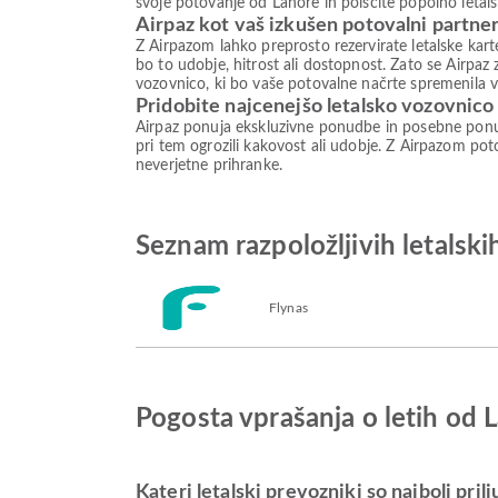
svoje potovanje od Lahore in poiščite popolno leta
Airpaz kot vaš izkušen potovalni partne
Z Airpazom lahko preprosto rezervirate letalske ka
bo to udobje, hitrost ali dostopnost. Zato se Airpaz
vozovnico, ki bo vaše potovalne načrte spremenila v 
Pridobite najcenejšo letalsko vozovni
Airpaz ponuja ekskluzivne ponudbe in posebne ponud
pri tem ogrozili kakovost ali udobje. Z Airpazom poto
neverjetne prihranke.
Seznam razpoložljivih letals
Flynas
Pogosta vprašanja o letih o
Kateri letalski prevozniki so najbolj prilj