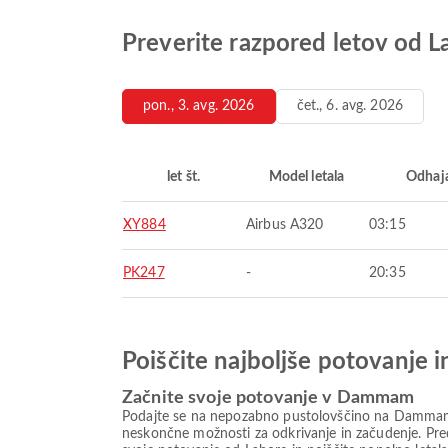
Preverite razpored letov od
pon., 3. avg. 2026
čet., 6. avg. 2026
let št.
Model letala
Odhaj
XY884
Airbus A320
03:15
PK247
-
20:35
Poiščite najboljše potovanje 
Začnite svoje potovanje v Dammam
Podajte se na nepozabno pustolovščino na Dammam, d
neskončne možnosti za odkrivanje in začudenje. Preds