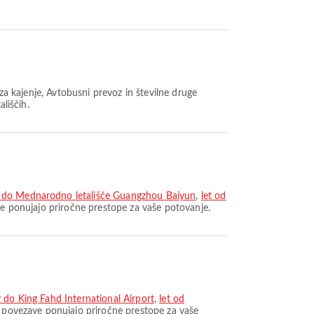
za kajenje, Avtobusni prevoz in številne druge
liščih.
al do Mednarodno letališče Guangzhou Baiyun
,
let od
ave ponujajo priročne prestope za vaše potovanje.
 do King Fahd International Airport
,
let od
e povezave ponujajo priročne prestope za vaše