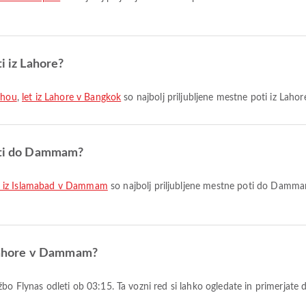
i iz Lahore?
zhou
,
let iz Lahore v Bangkok
so najbolj priljubljene mestne poti iz Lahor
poti do Dammam?
t iz Islamabad v Dammam
so najbolj priljubljene mestne poti do Dammam
z Lahore v Dammam?
bo Flynas odleti ob 03:15. Ta vozni red si lahko ogledate in primerjate d