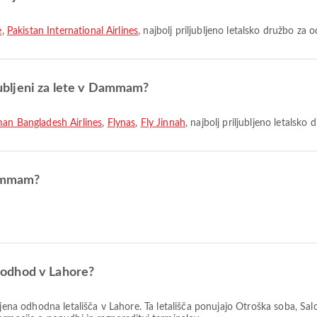
e
,
Pakistan International Airlines
, najbolj priljubljeno letalsko družbo za 
ljubljeni za lete v Dammam?
an Bangladesh Airlines
,
Flynas
,
Fly Jinnah
, najbolj priljubljeno letalsko 
Dammam?
za odhod v Lahore?
bljena odhodna letališča v Lahore. Ta letališča ponujajo Otroška soba, Sa