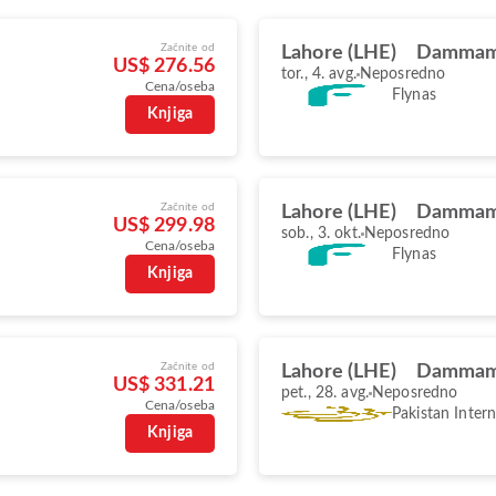
Začnite od
Lahore (LHE)
Dammam
US$ 276.56
tor., 4. avg.
Neposredno
Cena/oseba
Flynas
Knjiga
Začnite od
Lahore (LHE)
Dammam
US$ 299.98
sob., 3. okt.
Neposredno
Cena/oseba
Flynas
Knjiga
Začnite od
Lahore (LHE)
Dammam
US$ 331.21
pet., 28. avg.
Neposredno
Cena/oseba
Pakistan Intern
Knjiga