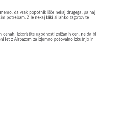
umemo, da vsak popotnik išče nekaj drugega, pa naj
im potrebam. Z le nekaj kliki si lahko zagotovite
enah. Izkoristite ugodnosti znižanih cen, ne da bi
ceni let z Airpazom za izjemno potovalno izkušnjo in