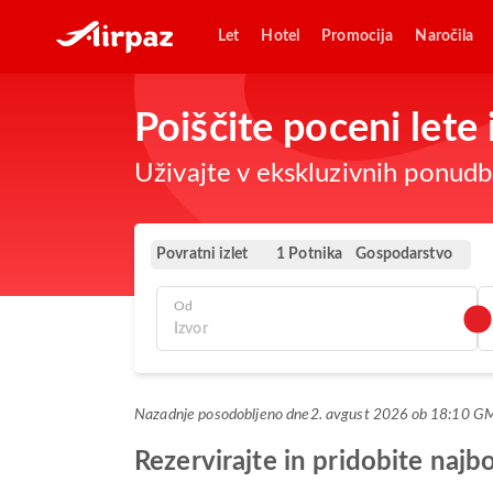
Let
Hotel
Promocija
Naročila
Poiščite poceni let
Uživajte v ekskluzivnih ponudba
Povratni izlet
Gospodarstvo
1 Potnika
Od
Nazadnje posodobljeno dne
2. avgust 2026 ob 18:10 G
Rezervirajte in pridobite na