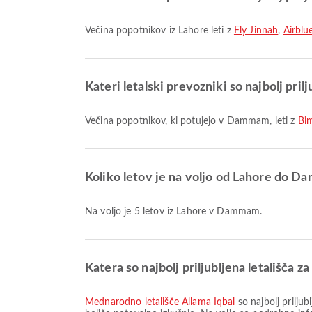
Večina popotnikov iz Lahore leti z
Fly Jinnah
,
Airblu
Kateri letalski prevozniki so najbolj pri
Večina popotnikov, ki potujejo v Dammam, leti z
Bim
Koliko letov je na voljo od Lahore do 
Na voljo je 5 letov iz Lahore v Dammam.
Katera so najbolj priljubljena letališča 
Mednarodno letališče Allama Iqbal
so najbolj prilju