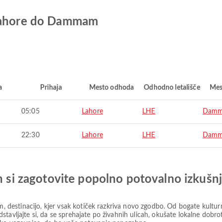
 Lahore do Dammam
a
Prihaja
Mesto odhoda
Odhodno letališče
Mes
05:05
Lahore
LHE
Dam
22:30
Lahore
LHE
Dam
in si zagotovite popolno potovalno izkušn
estinacijo, kjer vsak kotiček razkriva novo zgodbo. Od bogate kulturn
tavljajte si, da se sprehajate po živahnih ulicah, okušate lokalne dobro