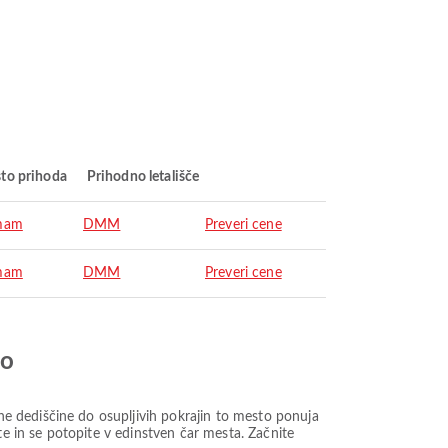
to prihoda
Prihodno letališče
mam
DMM
Preveri cene
mam
DMM
Preveri cene
jo
e dediščine do osupljivih pokrajin to mesto ponuja
te in se potopite v edinstven čar mesta. Začnite