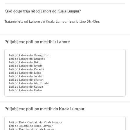
Kako dolgo traja let od Lahore do Kuala Lumpur?
Trajanje leta od Lahore do Kuala Lumpur je približno 5h 45m.
Priljubljene poti po mestih iz Lahore
Leti od Lahore do Guangzhou
Leti od Lahore do Bangkok
Leti od Lahore do Baku
Leti od Lahore do Riyadh
Leti od Lahore do Karachi
Leti od Lahore do Doha
Leti od Lahore do Jeddah
Leti od Lahore do Sharjah
Leti od Lahore do Abu Dhabi
Leti od Lahore do Kuwait
Leti od Lahore do Dubai
Priljubljene poti po mestih do Kuala Lumpur
Leti od Kota Kinabalu do Kuala Lumpur
Leti od Jakarta do Kuala Lumpur
Leti od Kuching do Kuala Lumpur