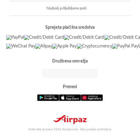
Najbolj priljubljene poti
Sprejeta plačilna sredstva
Družbena omrežja
Prenesi
Avtorske pravice 2026 Airpaz.com. Vse pravice pridržane.