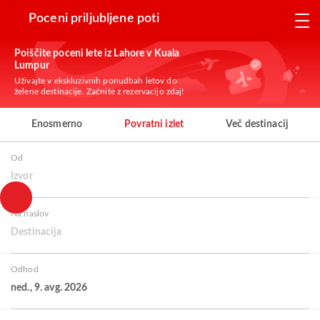
Poceni priljubljene poti
Poiščite poceni lete iz Lahore v Kuala
Lumpur
Uživajte v ekskluzivnih ponudbah letov do
želene destinacije. Začnite z rezervacijo zdaj!
Enosmerno
Povratni izlet
Več destinacij
Od
Izvor
Na naslov
Destinacija
Odhod
ned., 9. avg. 2026