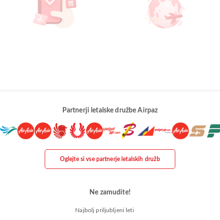
Partnerji letalske družbe Airpaz
Oglejte si vse partnerje letalskih družb
Ne zamudite!
Najbolj priljubljeni leti