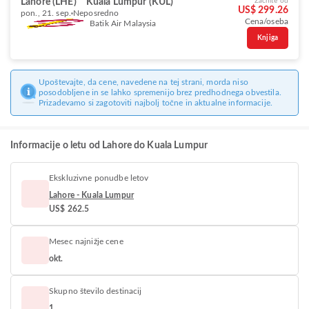
Lahore (LHE)
Kuala Lumpur (KUL)
Začnite od
US$ 299.26
pon., 21. sep.
Neposredno
Cena/oseba
Batik Air Malaysia
Knjiga
Upoštevajte, da cene, navedene na tej strani, morda niso
posodobljene in se lahko spremenijo brez predhodnega obvestila.
Prizadevamo si zagotoviti najbolj točne in aktualne informacije.
Informacije o letu od Lahore do Kuala Lumpur
Ekskluzivne ponudbe letov
Lahore - Kuala Lumpur
US$ 262.5
Mesec najnižje cene
okt.
Skupno število destinacij
1