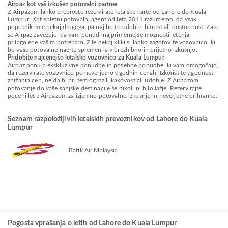
Airpaz kot vaš izkušen potovalni partner
Z Airpazom lahko preprosto rezervirate letalske karte od Lahore do Kuala
Lumpur. Kot spletni potovalni agent od leta 2011 razumemo, da vsak
popotnik išče nekaj drugega, pa naj bo to udobje, hitrost ali dostopnost. Zato
se Airpaz zavezuje, da vam ponudi najprimernejše možnosti letenja,
prilagojene vašim potrebam. Z le nekaj kliki si lahko zagotovite vozovnico, ki
bo vaše potovalne načrte spremenila v brezhibno in prijetno izkušnjo.
Pridobite najcenejšo letalsko vozovnico za Kuala Lumpur
Airpaz ponuja ekskluzivne ponudbe in posebne ponudbe, ki vam omogočajo,
da rezervirate vozovnico po neverjetno ugodnih cenah. Izkoristite ugodnosti
znižanih cen, ne da bi pri tem ogrozili kakovost ali udobje. Z Airpazom
potovanje do vaše sanjske destinacije še nikoli ni bilo lažje. Rezervirajte
poceni let z Airpazom za izjemno potovalno izkušnjo in neverjetne prihranke.
Seznam razpoložljivih letalskih prevoznikov od Lahore do Kuala
Lumpur
Batik Air Malaysia
Pogosta vprašanja o letih od Lahore do Kuala Lumpur