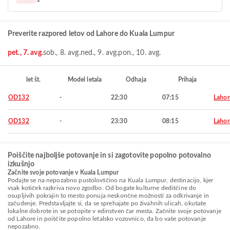
Preverite razpored letov od Lahore do Kuala Lumpur
pet., 7. avg.
sob., 8. avg.
ned., 9. avg.
pon., 10. avg.
let št.
Model letala
Odhaja
Prihaja
OD132
-
22:30
07:15
Lahor
OD132
-
23:30
08:15
Lahor
Poiščite najboljše potovanje in si zagotovite popolno potovalno
izkušnjo
Začnite svoje potovanje v Kuala Lumpur
Podajte se na nepozabno pustolovščino na Kuala Lumpur, destinacijo, kjer
vsak kotiček razkriva novo zgodbo. Od bogate kulturne dediščine do
osupljivih pokrajin to mesto ponuja neskončne možnosti za odkrivanje in
začudenje. Predstavljajte si, da se sprehajate po živahnih ulicah, okušate
lokalne dobrote in se potopite v edinstven čar mesta. Začnite svoje potovanje
od Lahore in poiščite popolno letalsko vozovnico, da bo vaše potovanje
nepozabno.