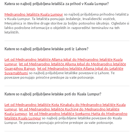
Katera so najbolj priljubljena letališča za prihod v Kuala Lumpur?
Mednarodno letališče Kuala Lumpur
so najbolj priljubljena prihodno letališča
v Kuala Lumpur. Ta letališča ponujajo Jedalenje, Invalidenčki voziček,
Menjalnica in številne druge storitve za boljšo potovalno izkušnjo. Ogledate si
lahko podrobne informacije o objektih in razporeditvi terminalov na teh
letališčih.
Katere so najbolj priljubljene letalske poti iz Lahore?
let od Mednarodno letališče Allama Iqbal do Mednarodno letališče Kuala
Lumpur
,
let od Mednarodno letališče Allama Iqbal do Mednarodno letališče
Guangzhou Baiyun
,
let od Mednarodno letališče Allama Iqbal do Letališče
Suvarnabhumi
so najbolj priljubljene letališke povezave iz Lahore. Te
povezave ponujajo priročne prestope za vaše potovanje.
Katere so najbolj priljubljene letalske poti do Kuala Lumpur?
let od Mednarodno letališče Kota Kinabalu do Mednarodno letališče Kuala
Lumpur
,
let od Mednarodno letališče Kuching do Mednarodno letališče
Kuala Lumpur
,
let od Mednarodno letališče Soekarno Hatta do Mednarodno
letališče Kuala Lumpur
so najbolj priljubljene letališke povezave do Kuala
Lumpur. Te povezave ponujajo priročne prestope za vaše potovanje.