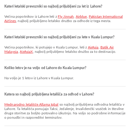
Kateri letalski prevozniki so najbolj priljubljeni za let iz Lahore?
Večina popotnikov iz Lahore leti z
Fly Jinnah
,
Airblue
,
Pakistan International
Airlines
, najbolj priljubljeno letalsko družbo za odhode iz tega mesta.
Kateri letalski prevozniki so najbolj priljubljeni za lete v Kuala Lumpur?
Večina popotnikov, ki potujejo v Kuala Lumpur, leti z
AirAsia
,
Batik Air
Malaysia
,
AirAsiaX
, najbolj priljubljeno letalsko družbo za to destinacijo.
Koliko letov je na voljo od Lahore do Kuala Lumpur?
Na voljo je 1 letov iz Lahore v Kuala Lumpur.
Katera so najbolj priljubljena letališča za odhod v Lahore?
Mednarodno letališče Allama Iqbal
so najbolj priljubljena odhodna letališča v
Lahore. Ta letališča ponujajo Taksi, Jedalenje, Invalidenčki voziček in številne
druge storitve za boljšo potovalno izkušnjo. Na voljo so podrobne informacije
o ponudbi in razporeditvi terminalov.