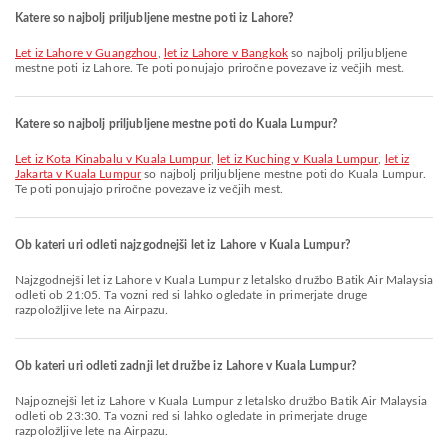
Katere so najbolj priljubljene mestne poti iz Lahore?
let iz Lahore v Guangzhou
,
let iz Lahore v Bangkok
so najbolj priljubljene
mestne poti iz Lahore. Te poti ponujajo priročne povezave iz večjih mest.
Katere so najbolj priljubljene mestne poti do Kuala Lumpur?
let iz Kota Kinabalu v Kuala Lumpur
,
let iz Kuching v Kuala Lumpur
,
let iz
Jakarta v Kuala Lumpur
so najbolj priljubljene mestne poti do Kuala Lumpur.
Te poti ponujajo priročne povezave iz večjih mest.
Ob kateri uri odleti najzgodnejši let iz Lahore v Kuala Lumpur?
Najzgodnejši let iz Lahore v Kuala Lumpur z letalsko družbo Batik Air Malaysia
odleti ob 21:05. Ta vozni red si lahko ogledate in primerjate druge
razpoložljive lete na Airpazu.
Ob kateri uri odleti zadnji let družbe iz Lahore v Kuala Lumpur?
Najpoznejši let iz Lahore v Kuala Lumpur z letalsko družbo Batik Air Malaysia
odleti ob 23:30. Ta vozni red si lahko ogledate in primerjate druge
razpoložljive lete na Airpazu.