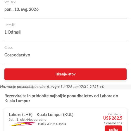
Vrnitev
pon., 10. avg. 2026
Potniki
1 Odrasli
Class
Gospodarstvo
Iskanje letov
Nazadnje posodobljeno dne
6. avgust 2026 ob 02:31 GMT +0
Rezervirajte in pridobite najboljše ponudbe letov od Lahore do
Kuala Lumpur
Lahore (LHE)
Kuala Lumpur (KUL)
Začnite od
US$ 262.5
čet., 1. okt.
Neposredno
Cena/oseba
Batik Air Malaysia
Knjiga