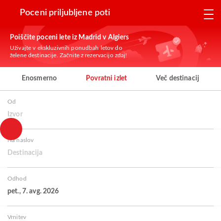
Poceni priljubljene poti
Poiščite poceni lete iz Madrid v Algiers
Uživajte v ekskluzivnih ponudbah letov do
želene destinacije. Začnite z rezervacijo zdaj!
Enosmerno
Povratni izlet
Več destinacij
Od
Izvor
Na naslov
Destinacija
Odhod
pet., 7. avg. 2026
Vrnitev