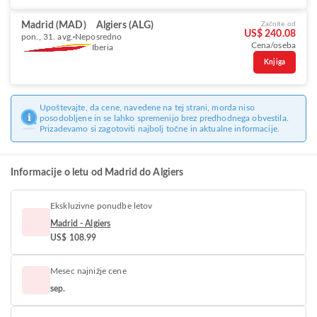
Madrid (MAD)
Algiers (ALG)
Začnite od
US$ 240.08
pon., 31. avg.
Neposredno
Cena/oseba
Iberia
Knjiga
Upoštevajte, da cene, navedene na tej strani, morda niso
posodobljene in se lahko spremenijo brez predhodnega obvestila.
Prizadevamo si zagotoviti najbolj točne in aktualne informacije.
Informacije o letu od Madrid do Algiers
Ekskluzivne ponudbe letov
Madrid - Algiers
US$ 108.99
Mesec najnižje cene
sep.