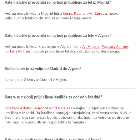
Kateri letalski prevozniki so najbolj priljubljeni za let iz Madrid?
Večina popotnikov iz Madrid leti z
Iberia
,
Ryanair
,
Air Europa
, najbolj
priljubljeno letalsko družbo za odhode iz tega mesta.
Kateri letalski prevozniki so najbolj priljubljeni za lete v Algiers?
Večina popotnikov, ki potujejo v Algiers, leti z
Air Algerie
,
Pegasus Airlines
,
Turkish Airlines
, najbolj priljubljeno letalsko družbo za to destinacijo.
Koliko letov je na voljo od Madrid do Algiers?
Na voljo je 2 letov iz Madrid v Algiers.
Katera so najbolj priljubljena letališča za odhod v Madrid?
Letališče Adolfo Suárez Madrid Barajas
so najbolj priljubljena odhodna
letališča v Madrid. Ta letališča ponujajo Menjalnica, Molitvena soba, Vlak in
številne druge storitve za boljšo potovalno izkušnjo. Na voljo so podrobne
informacije o ponudbi in razporeditvi terminalov.
Katera so najbolj priljubljena letališča za prihod v Algiers?