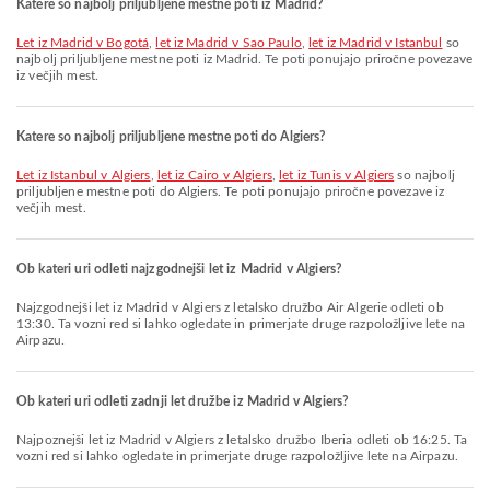
Katere so najbolj priljubljene mestne poti iz Madrid?
let iz Madrid v Bogotá
,
let iz Madrid v Sao Paulo
,
let iz Madrid v Istanbul
so
najbolj priljubljene mestne poti iz Madrid. Te poti ponujajo priročne povezave
iz večjih mest.
Katere so najbolj priljubljene mestne poti do Algiers?
let iz Istanbul v Algiers
,
let iz Cairo v Algiers
,
let iz Tunis v Algiers
so najbolj
priljubljene mestne poti do Algiers. Te poti ponujajo priročne povezave iz
večjih mest.
Ob kateri uri odleti najzgodnejši let iz Madrid v Algiers?
Najzgodnejši let iz Madrid v Algiers z letalsko družbo Air Algerie odleti ob
13:30. Ta vozni red si lahko ogledate in primerjate druge razpoložljive lete na
Airpazu.
Ob kateri uri odleti zadnji let družbe iz Madrid v Algiers?
Najpoznejši let iz Madrid v Algiers z letalsko družbo Iberia odleti ob 16:25. Ta
vozni red si lahko ogledate in primerjate druge razpoložljive lete na Airpazu.