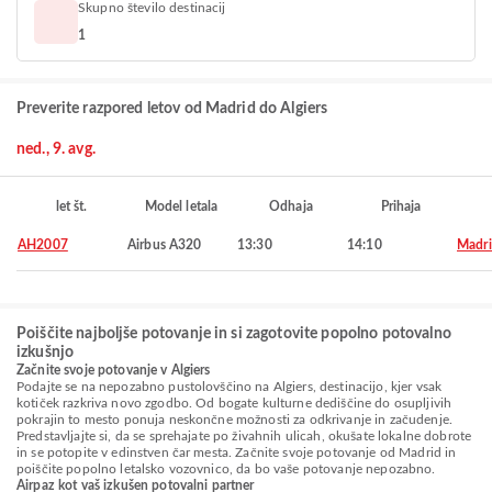
Skupno število destinacij
1
Preverite razpored letov od Madrid do Algiers
ned., 9. avg.
let št.
Model letala
Odhaja
Prihaja
AH2007
Airbus A320
13:30
14:10
Madr
Poiščite najboljše potovanje in si zagotovite popolno potovalno
izkušnjo
Začnite svoje potovanje v Algiers
Podajte se na nepozabno pustolovščino na Algiers, destinacijo, kjer vsak
kotiček razkriva novo zgodbo. Od bogate kulturne dediščine do osupljivih
pokrajin to mesto ponuja neskončne možnosti za odkrivanje in začudenje.
Predstavljajte si, da se sprehajate po živahnih ulicah, okušate lokalne dobrote
in se potopite v edinstven čar mesta. Začnite svoje potovanje od Madrid in
poiščite popolno letalsko vozovnico, da bo vaše potovanje nepozabno.
Airpaz kot vaš izkušen potovalni partner