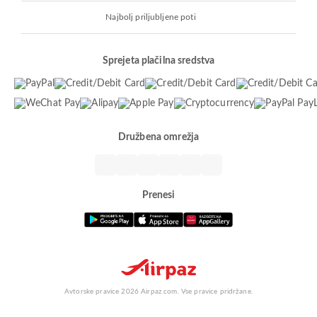
Najbolj priljubljene poti
Sprejeta plačilna sredstva
Družbena omrežja
Prenesi
Avtorske pravice 2026 Airpaz.com. Vse pravice pridržane.