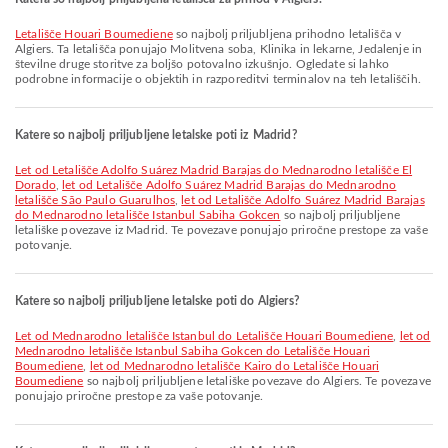
Letališče Houari Boumediene
so najbolj priljubljena prihodno letališča v
Algiers. Ta letališča ponujajo Molitvena soba, Klinika in lekarne, Jedalenje in
številne druge storitve za boljšo potovalno izkušnjo. Ogledate si lahko
podrobne informacije o objektih in razporeditvi terminalov na teh letališčih.
Katere so najbolj priljubljene letalske poti iz Madrid?
let od Letališče Adolfo Suárez Madrid Barajas do Mednarodno letališče El
Dorado
,
let od Letališče Adolfo Suárez Madrid Barajas do Mednarodno
letališče São Paulo Guarulhos
,
let od Letališče Adolfo Suárez Madrid Barajas
do Mednarodno letališče Istanbul Sabiha Gokcen
so najbolj priljubljene
letališke povezave iz Madrid. Te povezave ponujajo priročne prestope za vaše
potovanje.
Katere so najbolj priljubljene letalske poti do Algiers?
let od Mednarodno letališče Istanbul do Letališče Houari Boumediene
,
let od
Mednarodno letališče Istanbul Sabiha Gokcen do Letališče Houari
Boumediene
,
let od Mednarodno letališče Kairo do Letališče Houari
Boumediene
so najbolj priljubljene letališke povezave do Algiers. Te povezave
ponujajo priročne prestope za vaše potovanje.