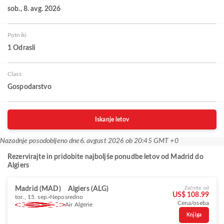
sob., 8. avg. 2026
Potniki
1 Odrasli
Class
Gospodarstvo
Iskanje letov
Nazadnje posodobljeno dne
6. avgust 2026 ob 20:45 GMT +0
Rezervirajte in pridobite najboljše ponudbe letov od Madrid do
Algiers
Madrid (MAD)
Algiers (ALG)
Začnite od
US$ 108.99
tor., 15. sep.
Neposredno
Cena/oseba
Air Algerie
Knjiga