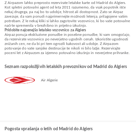
Z Airpazom lahko preprosto rezervirate letalske karte od Madrid do Algiers.
Kot spletni potovalni agent od leta 2011 razumemo, da vsak popotnik išče
nekaj drugega, pa naj bo to udobje, hitrost ali dostopnost. Zato se Airpaz
zavezuje, da vam ponudi najprimernejše možnosti letenja, prilagojene vašim
potrebam. Z le nekaj kliki si lahko zagotovite vozovnico, ki bo vaše potovalne
načrte spremenila v brezhibno in prijetno izkušnjo.
Pridobite najcenejšo letalsko vozovnico za Algiers
Airpaz ponuja ekskluzivne ponudbe in posebne ponudbe, ki vam omogočajo,
da rezervirate vozovnico po neverjetno ugodnih cenah. Izkoristite ugodnosti
znižanih cen, ne da bi pri tem ogrozili kakovost ali udobje. Z Airpazom
potovanje do vaše sanjske destinacije še nikoli ni bilo lažje. Rezervirajte
poceni let z Airpazom za izjemno potovalno izkušnjo in neverjetne prihranke.
Seznam razpoložljivih letalskih prevoznikov od Madrid do Algiers
Air Algerie
Pogosta vprašanja o letih od Madrid do Algiers