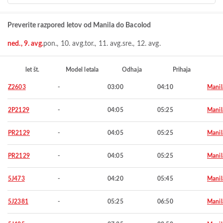
Preverite razpored letov od Manila do Bacolod
ned., 9. avg.
pon., 10. avg.
tor., 11. avg.
sre., 12. avg.
let št.
Model letala
Odhaja
Prihaja
Z2603
-
03:00
04:10
Manil
2P2129
-
04:05
05:25
Manil
PR2129
-
04:05
05:25
Manil
PR2129
-
04:05
05:25
Manil
5J473
-
04:20
05:45
Manil
5J2381
-
05:25
06:50
Manil