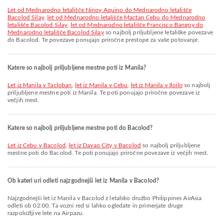
let od Mednarodno letališče Ninoy Aquino do Mednarodno letališče
Bacolod Silay
,
let od Mednarodno letališče Mactan Cebu do Mednarodno
letališče Bacolod Silay
,
let od Mednarodno letališče Francisco Bangoy do
Mednarodno letališče Bacolod Silay
so najbolj priljubljene letališke povezave
do Bacolod. Te povezave ponujajo priročne prestope za vaše potovanje.
Katere so najbolj priljubljene mestne poti iz Manila?
let iz Manila v Tacloban
,
let iz Manila v Cebu
,
let iz Manila v Iloilo
so najbolj
priljubljene mestne poti iz Manila. Te poti ponujajo priročne povezave iz
večjih mest.
Katere so najbolj priljubljene mestne poti do Bacolod?
let iz Cebu v Bacolod
,
let iz Davao City v Bacolod
so najbolj priljubljene
mestne poti do Bacolod. Te poti ponujajo priročne povezave iz večjih mest.
Ob kateri uri odleti najzgodnejši let iz Manila v Bacolod?
Najzgodnejši let iz Manila v Bacolod z letalsko družbo Philippines AirAsia
odleti ob 02:00. Ta vozni red si lahko ogledate in primerjate druge
razpoložljive lete na Airpazu.