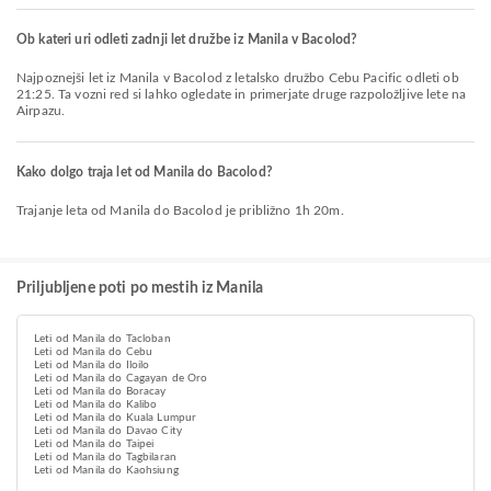
Ob kateri uri odleti zadnji let družbe iz Manila v Bacolod?
Najpoznejši let iz Manila v Bacolod z letalsko družbo Cebu Pacific odleti ob
21:25. Ta vozni red si lahko ogledate in primerjate druge razpoložljive lete na
Airpazu.
Kako dolgo traja let od Manila do Bacolod?
Trajanje leta od Manila do Bacolod je približno 1h 20m.
Priljubljene poti po mestih iz Manila
Leti od Manila do Tacloban
Leti od Manila do Cebu
Leti od Manila do Iloilo
Leti od Manila do Cagayan de Oro
Leti od Manila do Boracay
Leti od Manila do Kalibo
Leti od Manila do Kuala Lumpur
Leti od Manila do Davao City
Leti od Manila do Taipei
Leti od Manila do Tagbilaran
Leti od Manila do Kaohsiung