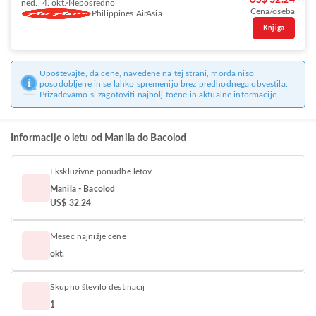
US$ 32.24
ned., 4. okt.
Neposredno
Cena/oseba
Philippines AirAsia
Knjiga
Upoštevajte, da cene, navedene na tej strani, morda niso
posodobljene in se lahko spremenijo brez predhodnega obvestila.
Prizadevamo si zagotoviti najbolj točne in aktualne informacije.
Informacije o letu od Manila do Bacolod
Ekskluzivne ponudbe letov
Manila - Bacolod
US$ 32.24
Mesec najnižje cene
okt.
Skupno število destinacij
1