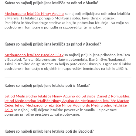
Katera so najbolj priljubljena letališča za odhod v Manila?
Mednarodno letališče Ninoy Aquino
so najbolj priljubljena odhodna letališča
v Manila. Ta letališča ponujajo Molitvena soba, Invalidenčki voziček,
Parkirišča in številne druge storitve za boljšo potovalno izkušnjo. Na voljo so
podrobne informacije o ponudbi in razporeditvi terminalov.
Katera so najbolj priljubljena letališča za prihod v Bacolod?
Mednarodno letališče Bacolod Silay
so najbolj priljubljena prihodno letališča
v Bacolod. Ta letališča ponujajo Najem avtomobila, Bančništvo/bankomat,
Taksi in številne druge storitve za boljšo potovalno izkušnjo. Ogledate si lahko
podrobne informacije o objektih in razporeditvi terminalov na teh letališčih.
Katere so najbolj priljubljene letalske poti iz Manila?
let od Mednarodno letališče Ninoy Aquino do Letališče Daniel Z Romualdez
,
let od Mednarodno letališče Ninoy Aquino do Mednarodno letališče Mactan
Cebu
,
let od Mednarodno letališče Ninoy Aquino do Mednarodno letališče
Iloilo
so najbolj priljubljene letališke povezave iz Manila. Te povezave
ponujajo priročne prestope za vaše potovanje.
Katere so najbolj priljubljene letalske poti do Bacolod?