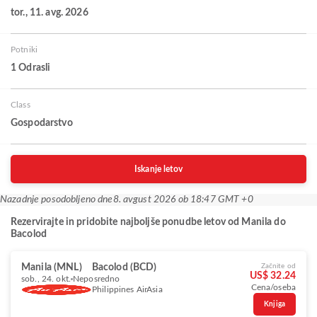
tor., 11. avg. 2026
Potniki
1 Odrasli
Class
Gospodarstvo
Iskanje letov
Nazadnje posodobljeno dne
8. avgust 2026 ob 18:47 GMT +0
Rezervirajte in pridobite najboljše ponudbe letov od Manila do
Bacolod
Manila (MNL)
Bacolod (BCD)
Začnite od
US$ 32.24
sob., 24. okt.
Neposredno
Cena/oseba
Philippines AirAsia
Knjiga