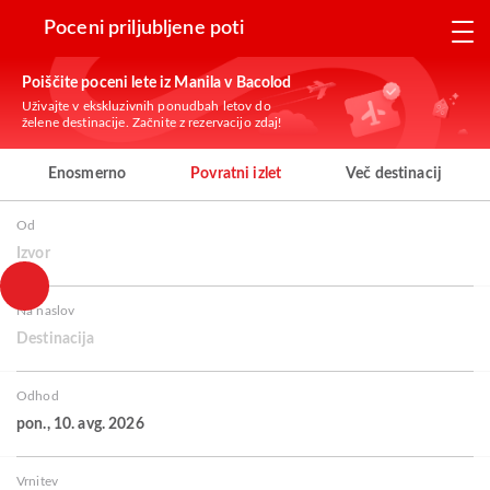
Poceni priljubljene poti
Poiščite poceni lete iz Manila v Bacolod
Uživajte v ekskluzivnih ponudbah letov do
želene destinacije. Začnite z rezervacijo zdaj!
Enosmerno
Povratni izlet
Več destinacij
Od
Izvor
Na naslov
Destinacija
Odhod
pon., 10. avg. 2026
Vrnitev