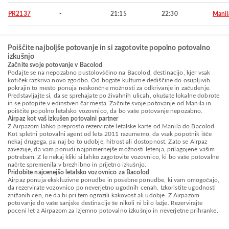
PR2137
-
21:15
22:30
Manil
Poiščite najboljše potovanje in si zagotovite popolno potovalno
izkušnjo
Začnite svoje potovanje v Bacolod
Podajte se na nepozabno pustolovščino na Bacolod, destinacijo, kjer vsak
kotiček razkriva novo zgodbo. Od bogate kulturne dediščine do osupljivih
pokrajin to mesto ponuja neskončne možnosti za odkrivanje in začudenje.
Predstavljajte si, da se sprehajate po živahnih ulicah, okušate lokalne dobrote
in se potopite v edinstven čar mesta. Začnite svoje potovanje od Manila in
poiščite popolno letalsko vozovnico, da bo vaše potovanje nepozabno.
Airpaz kot vaš izkušen potovalni partner
Z Airpazom lahko preprosto rezervirate letalske karte od Manila do Bacolod.
Kot spletni potovalni agent od leta 2011 razumemo, da vsak popotnik išče
nekaj drugega, pa naj bo to udobje, hitrost ali dostopnost. Zato se Airpaz
zavezuje, da vam ponudi najprimernejše možnosti letenja, prilagojene vašim
potrebam. Z le nekaj kliki si lahko zagotovite vozovnico, ki bo vaše potovalne
načrte spremenila v brezhibno in prijetno izkušnjo.
Pridobite najcenejšo letalsko vozovnico za Bacolod
Airpaz ponuja ekskluzivne ponudbe in posebne ponudbe, ki vam omogočajo,
da rezervirate vozovnico po neverjetno ugodnih cenah. Izkoristite ugodnosti
znižanih cen, ne da bi pri tem ogrozili kakovost ali udobje. Z Airpazom
potovanje do vaše sanjske destinacije še nikoli ni bilo lažje. Rezervirajte
poceni let z Airpazom za izjemno potovalno izkušnjo in neverjetne prihranke.