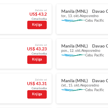
Začnite od
Manila (MNL)
Davao C
US$ 43.2
tor., 13. okt.
Neposredno
Cena/oseba
Cebu Pacific
Knjiga
Začnite od
Manila (MNL)
Davao C
US$ 43.23
pon., 12. okt.
Neposredno
Cena/oseba
Cebu Pacific
Knjiga
Začnite od
Manila (MNL)
Davao C
US$ 43.31
čet., 15. okt.
Neposredno
Cena/oseba
Cebu Pacific
Knjiga