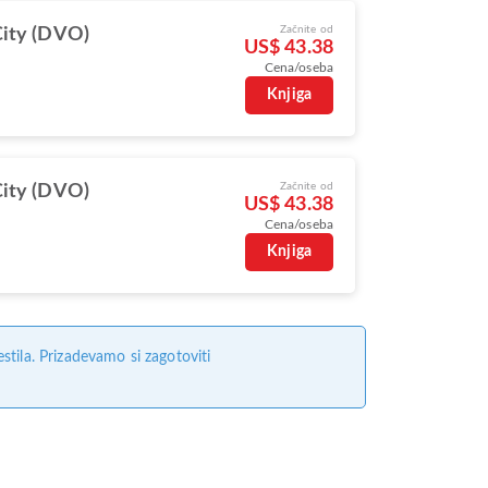
Začnite od
ity (DVO)
US$ 43.38
Cena/oseba
Knjiga
Začnite od
ity (DVO)
US$ 43.38
Cena/oseba
Knjiga
tila. Prizadevamo si zagotoviti