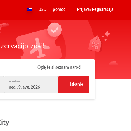
USD
pomoč
Prijava/Registracija
zervacijo zdaj!
Oglejte si seznam naročil
Vrnitev
Iskanje
ned., 9. avg. 2026
ity