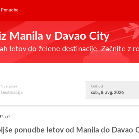
Ponudbe
 iz Manila v Davao City
h letov do želene destinacije. Začnite z re
Na naslov
Odhod
sob., 8. avg. 2026
MT +0
boljše ponudbe letov od Manila do Davao C