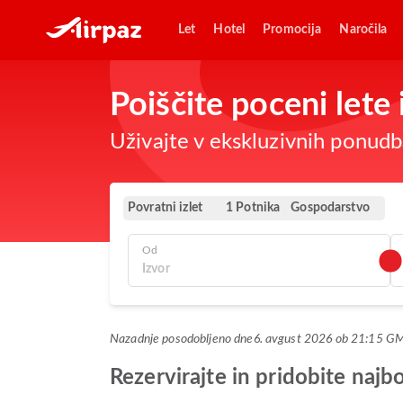
Let
Hotel
Promocija
Naročila
Poiščite poceni lete
Uživajte v ekskluzivnih ponudba
Povratni izlet
Gospodarstvo
1 Potnika
Od
Nazadnje posodobljeno dne
6. avgust 2026 ob 21:15 G
Rezervirajte in pridobite naj