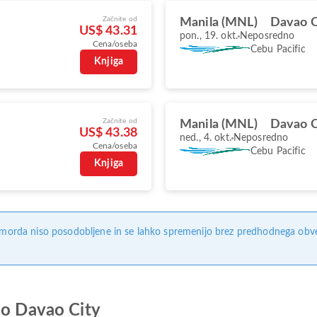
Začnite od
Manila (MNL)
Davao C
US$ 43.31
pon., 19. okt.
Neposredno
Cena/oseba
Cebu Pacific
Knjiga
Začnite od
Manila (MNL)
Davao C
US$ 43.38
ned., 4. okt.
Neposredno
Cena/oseba
Cebu Pacific
Knjiga
, morda niso posodobljene in se lahko spremenijo brez predhodnega obves
do Davao City