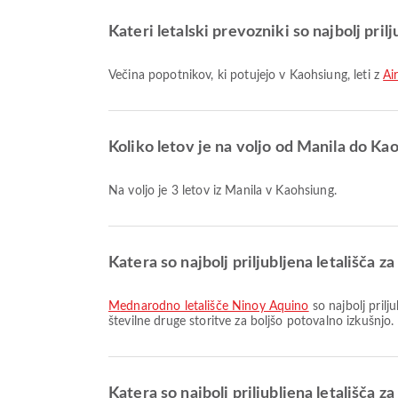
Kateri letalski prevozniki so najbolj pril
Večina popotnikov, ki potujejo v Kaohsiung, leti z
Ai
Koliko letov je na voljo od Manila do Ka
Na voljo je 3 letov iz Manila v Kaohsiung.
Katera so najbolj priljubljena letališča 
Mednarodno letališče Ninoy Aquino
so najbolj prilj
številne druge storitve za boljšo potovalno izkušnjo
Katera so najbolj priljubljena letališča 