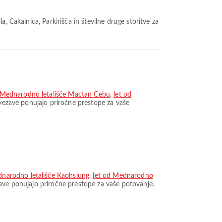
, Čakalnica, Parkirišča in številne druge storitve za
 Mednarodno letališče Mactan Cebu
,
let od
povezave ponujajo priročne prestope za vaše
narodno letališče Kaohsiung
,
let od Mednarodno
zave ponujajo priročne prestope za vaše potovanje.