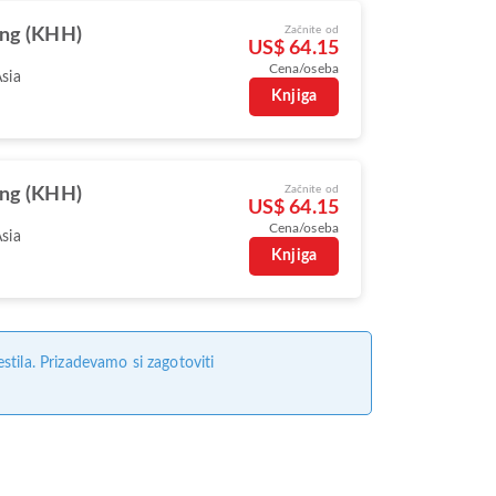
Začnite od
ng (KHH)
US$ 64.15
Cena/oseba
Asia
Knjiga
Začnite od
ng (KHH)
US$ 64.15
Cena/oseba
Asia
Knjiga
tila. Prizadevamo si zagotoviti