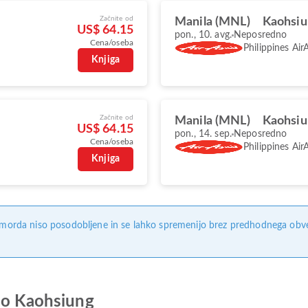
Začnite od
Manila (MNL)
Kaohsiu
US$ 64.15
pon., 10. avg.
Neposredno
Cena/oseba
Philippines Air
Knjiga
Začnite od
Manila (MNL)
Kaohsiu
US$ 64.15
pon., 14. sep.
Neposredno
Cena/oseba
Philippines Air
Knjiga
, morda niso posodobljene in se lahko spremenijo brez predhodnega obves
 do Kaohsiung