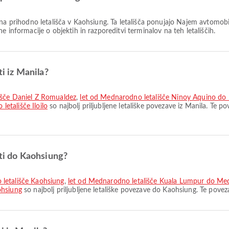
ena prihodno letališča v Kaohsiung. Ta letališča ponujajo Najem avtomobila
 informacije o objektih in razporeditvi terminalov na teh letališčih.
ti iz Manila?
išče Daniel Z Romualdez
,
let od Mednarodno letališče Ninoy Aquino do
etališče Iloilo
so najbolj priljubljene letališke povezave iz Manila. Te 
oti do Kaohsiung?
 letališče Kaohsiung
,
let od Mednarodno letališče Kuala Lumpur do Med
ohsiung
so najbolj priljubljene letališke povezave do Kaohsiung. Te pove