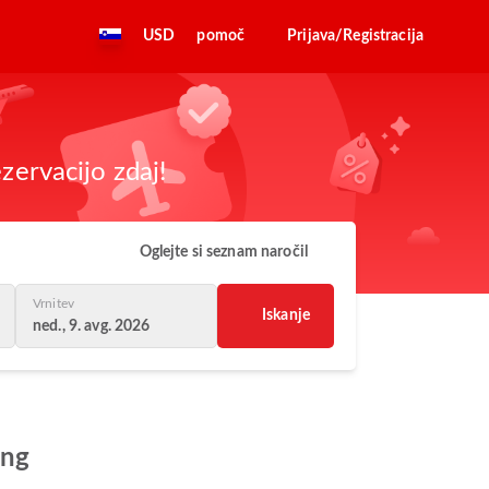
USD
pomoč
Prijava/Registracija
zervacijo zdaj!
Oglejte si seznam naročil
Vrnitev
Iskanje
ned., 9. avg. 2026
ung