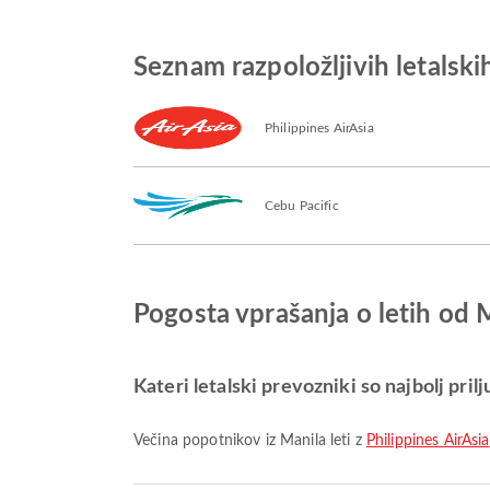
Seznam razpoložljivih letalsk
Philippines AirAsia
Cebu Pacific
Pogosta vprašanja o letih od
Kateri letalski prevozniki so najbolj prilj
Večina popotnikov iz Manila leti z
Philippines AirAsia