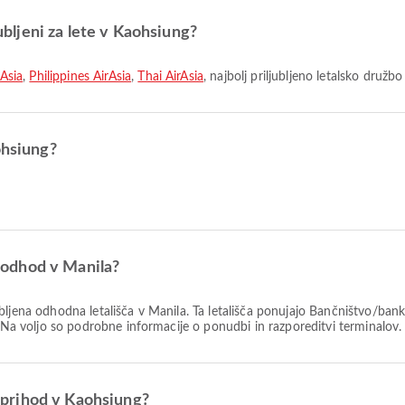
jubljeni za lete v Kaohsiung?
rAsia
,
Philippines AirAsia
,
Thai AirAsia
, najbolj priljubljeno letalsko družbo
ohsiung?
za odhod v Manila?
ubljena odhodna letališča v Manila. Ta letališča ponujajo Bančništvo/ban
. Na voljo so podrobne informacije o ponudbi in razporeditvi terminalov.
za prihod v Kaohsiung?