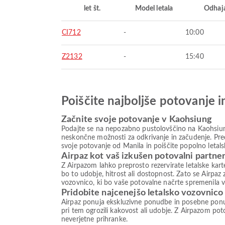
let št.
Model letala
Odhaj
CI712
-
10:00
Z2132
-
15:40
Poiščite najboljše potovanje 
Začnite svoje potovanje v Kaohsiung
Podajte se na nepozabno pustolovščino na Kaohsiung,
neskončne možnosti za odkrivanje in začudenje. Preds
svoje potovanje od Manila in poiščite popolno leta
Airpaz kot vaš izkušen potovalni partne
Z Airpazom lahko preprosto rezervirate letalske kar
bo to udobje, hitrost ali dostopnost. Zato se Airpaz
vozovnico, ki bo vaše potovalne načrte spremenila v 
Pridobite najcenejšo letalsko vozovnico
Airpaz ponuja ekskluzivne ponudbe in posebne ponud
pri tem ogrozili kakovost ali udobje. Z Airpazom poto
neverjetne prihranke.