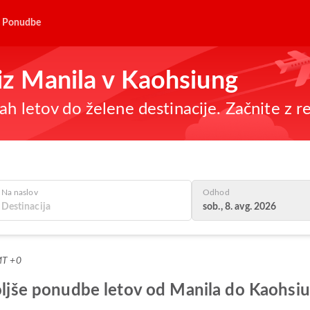
Ponudbe
 iz Manila v Kaohsiung
h letov do želene destinacije. Začnite z re
Na naslov
Odhod
sob., 8. avg. 2026
MT +0
boljše ponudbe letov od Manila do Kaohsi