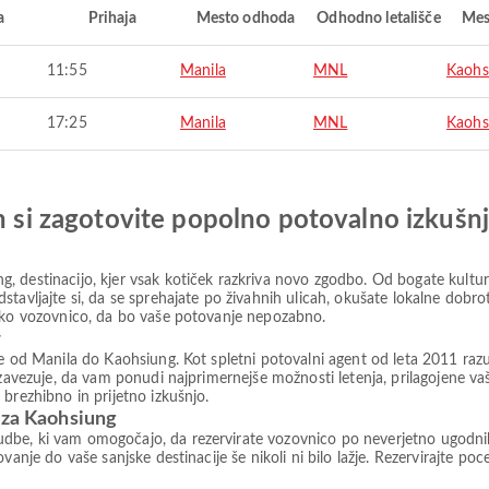
a
Prihaja
Mesto odhoda
Odhodno letališče
Mes
11:55
Manila
MNL
Kaohs
17:25
Manila
MNL
Kaohs
in si zagotovite popolno potovalno izkušn
 destinacijo, kjer vsak kotiček razkriva novo zgodbo. Od bogate kultur
tavljajte si, da se sprehajate po živahnih ulicah, okušate lokalne dobro
lsko vozovnico, da bo vaše potovanje nepozabno.
r
te od Manila do Kaohsiung. Kot spletni potovalni agent od leta 2011 ra
 zavezuje, da vam ponudi najprimernejše možnosti letenja, prilagojene vaš
brezhibno in prijetno izkušnjo.
 za Kaohsiung
be, ki vam omogočajo, da rezervirate vozovnico po neverjetno ugodnih c
vanje do vaše sanjske destinacije še nikoli ni bilo lažje. Rezervirajte po