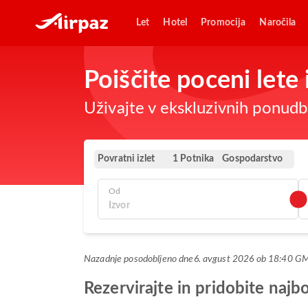
Let
Hotel
Promocija
Naročila
Poiščite poceni lete
Uživajte v ekskluzivnih ponudba
Povratni izlet
Gospodarstvo
1 Potnika
Od
Nazadnje posodobljeno dne
6. avgust 2026 ob 18:40 G
Rezervirajte in pridobite naj