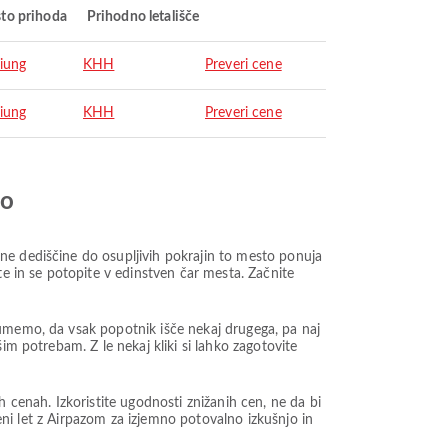
to prihoda
Prihodno letališče
iung
KHH
Preveri cene
iung
KHH
Preveri cene
jo
ne dediščine do osupljivih pokrajin to mesto ponuja
te in se potopite v edinstven čar mesta. Začnite
zumemo, da vsak popotnik išče nekaj drugega, pa naj
im potrebam. Z le nekaj kliki si lahko zagotovite
enah. Izkoristite ugodnosti znižanih cen, ne da bi
ceni let z Airpazom za izjemno potovalno izkušnjo in