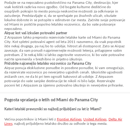
Podajte se na nepozabno pustolovščino na Panama City, destinacijo, kjer
vsak kotiček razkriva novo zgodbo. Od bogate kulturne dediščine do
osupljivih pokrajin to mesto ponuja neskončne možnosti za odkrivanje in
začudenje. Predstavljajte si, da se sprehajate po živahnih ulicah, okušate
lokalne dobrote in se potopite v edinstven čar mesta. Začnite svoje potovanje
od Miami in poiščite popolno letalsko vozovnico, da bo vaše potovanje
nepozabno.
Airpaz kot vaš izkušen potovalni partner
Z Airpazom lahko preprosto rezervirate letalske karte od Miami do Panama
City. Kot spletni potovalni agent od leta 2011 razumemo, da vsak popotnik
išče nekaj drugega, pa naj bo to udobje, hitrost ali dostopnost. Zato se Airpaz
zavezuje, da vam ponudi najprimernejše možnosti letenja, prilagojene vašim
potrebam. Z le nekaj kliki si lahko zagotovite vozovnico, ki bo vaše potovalne
načrte spremenila v brezhibno in prijetno izkušnjo.
Pridobite najcenejšo letalsko vozovnico za Panama City
Airpaz ponuja ekskluzivne ponudbe in posebne ponudbe, ki vam omogočajo,
da rezervirate vozovnico po neverjetno ugodnih cenah. Izkoristite ugodnosti
znižanih cen, ne da bi pri tem ogrozili kakovost ali udobje. Z Airpazom
potovanje do vaše sanjske destinacije še nikoli ni bilo lažje. Rezervirajte
poceni let z Airpazom za izjemno potovalno izkušnjo in neverjetne prihranke.
Pogosta vprašanja o letih od Miami do Panama City
Kateri letalski prevozniki so najbolj priljubljeni za let iz Miami?
Večina popotnikov iz Miami leti z
Frontier Airlines
,
United Airlines
,
Delta Air
Lines
, najbolj priljubljeno letalsko družbo za odhode iz tega mesta.