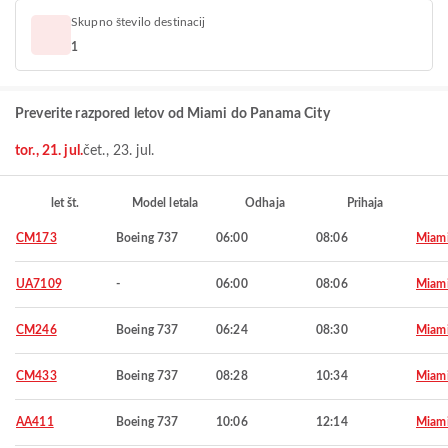
Skupno število destinacij
1
Preverite razpored letov od Miami do Panama City
tor., 21. jul.
čet., 23. jul.
let št.
Model letala
Odhaja
Prihaja
CM173
Boeing 737
06:00
08:06
Miam
UA7109
-
06:00
08:06
Miam
CM246
Boeing 737
06:24
08:30
Miam
CM433
Boeing 737
08:28
10:34
Miam
AA411
Boeing 737
10:06
12:14
Miam