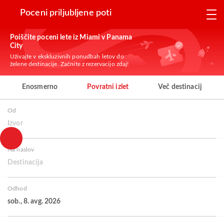
Poceni priljubljene poti
Poiščite poceni lete iz Miami v Panama
City
Uživajte v ekskluzivnih ponudbah letov do
želene destinacije. Začnite z rezervacijo zdaj!
Enosmerno
Povratni izlet
Več destinacij
Od
Izvor
Na naslov
Destinacija
Odhod
sob., 8. avg. 2026