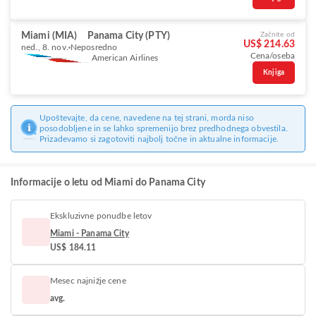
Miami (MIA)
Panama City (PTY)
Začnite od
US$ 214.63
ned., 8. nov.
Neposredno
Cena/oseba
American Airlines
Knjiga
Upoštevajte, da cene, navedene na tej strani, morda niso
posodobljene in se lahko spremenijo brez predhodnega obvestila.
Prizadevamo si zagotoviti najbolj točne in aktualne informacije.
Informacije o letu od Miami do Panama City
Ekskluzivne ponudbe letov
Miami - Panama City
US$ 184.11
Mesec najnižje cene
avg.