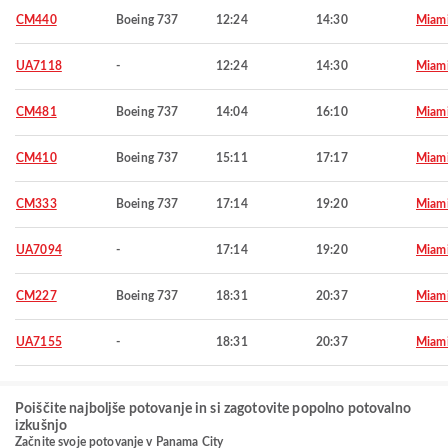
CM440
Boeing 737
12:24
14:30
Miam
UA7118
-
12:24
14:30
Miam
CM481
Boeing 737
14:04
16:10
Miam
CM410
Boeing 737
15:11
17:17
Miam
CM333
Boeing 737
17:14
19:20
Miam
UA7094
-
17:14
19:20
Miam
CM227
Boeing 737
18:31
20:37
Miam
UA7155
-
18:31
20:37
Miam
Poiščite najboljše potovanje in si zagotovite popolno potovalno
izkušnjo
Začnite svoje potovanje v Panama City