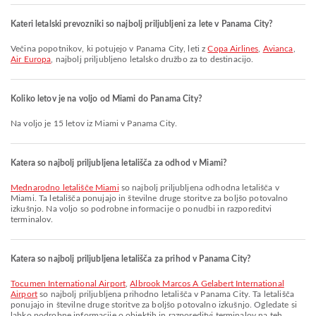
Kateri letalski prevozniki so najbolj priljubljeni za lete v Panama City?
Večina popotnikov, ki potujejo v Panama City, leti z
Copa Airlines
,
Avianca
,
Air Europa
, najbolj priljubljeno letalsko družbo za to destinacijo.
Koliko letov je na voljo od Miami do Panama City?
Na voljo je 15 letov iz Miami v Panama City.
Katera so najbolj priljubljena letališča za odhod v Miami?
Mednarodno letališče Miami
so najbolj priljubljena odhodna letališča v
Miami. Ta letališča ponujajo in številne druge storitve za boljšo potovalno
izkušnjo. Na voljo so podrobne informacije o ponudbi in razporeditvi
terminalov.
Katera so najbolj priljubljena letališča za prihod v Panama City?
Tocumen International Airport
,
Albrook Marcos A Gelabert International
Airport
so najbolj priljubljena prihodno letališča v Panama City. Ta letališča
ponujajo in številne druge storitve za boljšo potovalno izkušnjo. Ogledate si
lahko podrobne informacije o objektih in razporeditvi terminalov na teh