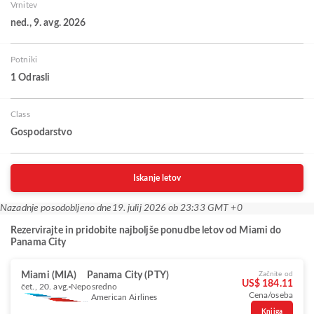
Vrnitev
ned., 9. avg. 2026
Potniki
1 Odrasli
Class
Gospodarstvo
Iskanje letov
Nazadnje posodobljeno dne
19. julij 2026 ob 23:33 GMT +0
Rezervirajte in pridobite najboljše ponudbe letov od Miami do
Panama City
Miami (MIA)
Panama City (PTY)
Začnite od
US$ 184.11
čet., 20. avg.
Neposredno
Cena/oseba
American Airlines
Knjiga