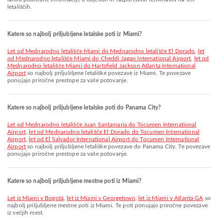
letališčih.
Katere so najbolj priljubljene letalske poti iz Miami?
let od Mednarodno letališče Miami do Mednarodno letališče El Dorado
,
let
od Mednarodno letališče Miami do Cheddi Jagan International Airport
,
let od
Mednarodno letališče Miami do Hartsfield Jackson Atlanta International
Airport
so najbolj priljubljene letališke povezave iz Miami. Te povezave
ponujajo priročne prestope za vaše potovanje.
Katere so najbolj priljubljene letalske poti do Panama City?
let od Mednarodno letališče Juan Santamaría do Tocumen International
Airport
,
let od Mednarodno letališče El Dorado do Tocumen International
Airport
,
let od El Salvador International Airport do Tocumen International
Airport
so najbolj priljubljene letališke povezave do Panama City. Te povezave
ponujajo priročne prestope za vaše potovanje.
Katere so najbolj priljubljene mestne poti iz Miami?
let iz Miami v Bogotá
,
let iz Miami v Georgetown
,
let iz Miami v Atlanta GA
so
najbolj priljubljene mestne poti iz Miami. Te poti ponujajo priročne povezave
iz večjih mest.