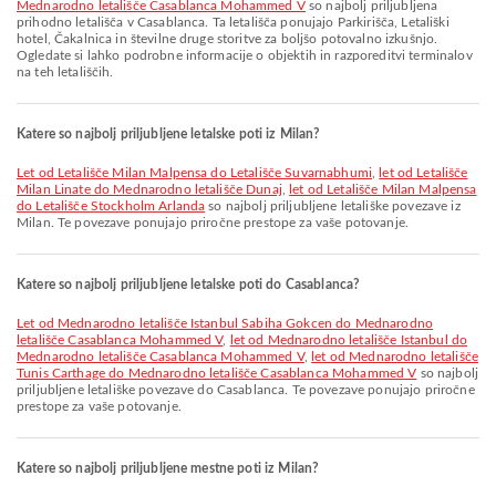
Mednarodno letališče Casablanca Mohammed V
so najbolj priljubljena
prihodno letališča v Casablanca. Ta letališča ponujajo Parkirišča, Letališki
hotel, Čakalnica in številne druge storitve za boljšo potovalno izkušnjo.
Ogledate si lahko podrobne informacije o objektih in razporeditvi terminalov
na teh letališčih.
Katere so najbolj priljubljene letalske poti iz Milan?
let od Letališče Milan Malpensa do Letališče Suvarnabhumi
,
let od Letališče
Milan Linate do Mednarodno letališče Dunaj
,
let od Letališče Milan Malpensa
do Letališče Stockholm Arlanda
so najbolj priljubljene letališke povezave iz
Milan. Te povezave ponujajo priročne prestope za vaše potovanje.
Katere so najbolj priljubljene letalske poti do Casablanca?
let od Mednarodno letališče Istanbul Sabiha Gokcen do Mednarodno
letališče Casablanca Mohammed V
,
let od Mednarodno letališče Istanbul do
Mednarodno letališče Casablanca Mohammed V
,
let od Mednarodno letališče
Tunis Carthage do Mednarodno letališče Casablanca Mohammed V
so najbolj
priljubljene letališke povezave do Casablanca. Te povezave ponujajo priročne
prestope za vaše potovanje.
Katere so najbolj priljubljene mestne poti iz Milan?