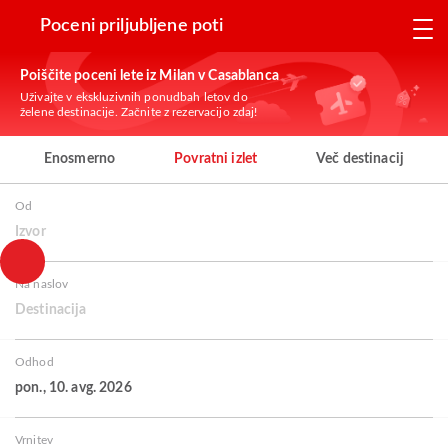
Poceni priljubljene poti
Poiščite poceni lete iz Milan v Casablanca
Uživajte v ekskluzivnih ponudbah letov do
želene destinacije. Začnite z rezervacijo zdaj!
Enosmerno
Povratni izlet
Več destinacij
Od
Izvor
Na naslov
Destinacija
Odhod
pon., 10. avg. 2026
Vrnitev