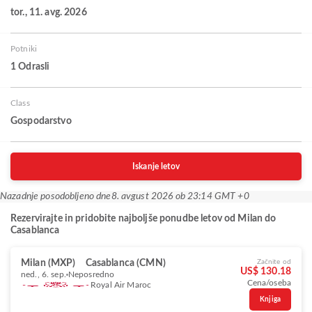
tor., 11. avg. 2026
Potniki
1 Odrasli
Class
Gospodarstvo
Iskanje letov
Nazadnje posodobljeno dne
8. avgust 2026 ob 23:14 GMT +0
Rezervirajte in pridobite najboljše ponudbe letov od Milan do
Casablanca
Milan (MXP)
Casablanca (CMN)
Začnite od
US$ 130.18
ned., 6. sep.
Neposredno
Cena/oseba
Royal Air Maroc
Knjiga