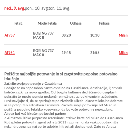
ned., 9. avg.
pon., 10. avg.
tor., 11. avg.
let št.
Model letala
Odhaja
Prihaja
BOEING 737
AT957
08:20
10:30
Milan
MAX 8
BOEING 737
AT951
19:45
21:55
Milan
MAX 8
Poiščite najboljše potovanje in si zagotovite popolno potovalno
izkušnjo
Začnite svoje potovanje v Casablanca
Podajte se na nepozabno pustolovščino na Casablanca, destinacijo, kjer vsak
kotiček razkriva novo zgodbo. Od bogate kulturne dediščine do osupljivih
pokrajin to mesto ponuja neskončne možnosti za odkrivanje in začudenje.
Predstavljajte si, da se sprehajate po živahnih ulicah, okušate lokalne dobrote
in se potopite v edinstven čar mesta. Začnite svoje potovanje od Milan in
poiščite popolno letalsko vozovnico, da bo vaše potovanje nepozabno.
Airpaz kot vaš izkušen potovalni partner
Z Airpazom lahko preprosto rezervirate letalske karte od Milan do Casablanca.
Kot spletni potovalni agent od leta 2011 razumemo, da vsak popotnik išče
nekaj drugega, pa naj bo to udobje, hitrost ali dostopnost. Zato se Airpaz