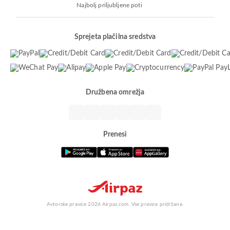
Najbolj priljubljene poti
Sprejeta plačilna sredstva
Družbena omrežja
Prenesi
Avtorske pravice 2026 Airpaz.com. Vse pravice pridržane.