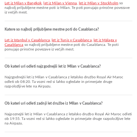
let iz Milan v Bangkok
,
let iz Milan v Vienna
,
let iz Milan v Stockholm
so
najbolj priljubljene mestne poti iz Milan. Te poti ponujajo priročne povezave
iz večjih mest.
Katere so najbolj priljubljene mestne poti do Casablanca?
let iz Istanbul v Casablanca
,
let iz Tunis v Casablanca
,
let iz Málaga v
Casablanca
so najbolj priljubljene mestne poti do Casablanca. Te poti
ponujajo priročne povezave iz večjih mest.
Ob kateri uri odleti najzgodnejši let iz Milan v Casablanca?
Najzgodnejši let iz Milan v Casablanca z letalsko družbo Royal Air Maroc
odleti ob 08:20. Ta vozni red si lahko ogledate in primerjate druge
razpoložljive lete na Airpazu.
Ob kateri uri odleti zadnji let družbe iz Milan v Casablanca?
Najpoznejši let iz Milan v Casablanca z letalsko družbo Royal Air Maroc odleti
ob 19:55. Ta vozni red si lahko ogledate in primerjate druge razpoložljive lete
na Airpazu.