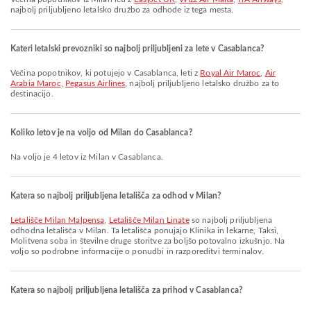
najbolj priljubljeno letalsko družbo za odhode iz tega mesta.
Kateri letalski prevozniki so najbolj priljubljeni za lete v Casablanca?
Večina popotnikov, ki potujejo v Casablanca, leti z
Royal Air Maroc
,
Air
Arabia Maroc
,
Pegasus Airlines
, najbolj priljubljeno letalsko družbo za to
destinacijo.
Koliko letov je na voljo od Milan do Casablanca?
Na voljo je 4 letov iz Milan v Casablanca.
Katera so najbolj priljubljena letališča za odhod v Milan?
Letališče Milan Malpensa
,
Letališče Milan Linate
so najbolj priljubljena
odhodna letališča v Milan. Ta letališča ponujajo Klinika in lekarne, Taksi,
Molitvena soba in številne druge storitve za boljšo potovalno izkušnjo. Na
voljo so podrobne informacije o ponudbi in razporeditvi terminalov.
Katera so najbolj priljubljena letališča za prihod v Casablanca?