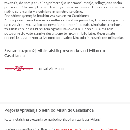
zavezuje, da vam ponudi najprimernejše možnosti letenja, prilagojene vašim
potrebam. Z le nekaj kliki si lahko zagotovite vozovnico, ki bo vaše potovalne
načrte spremenila v brezhibno in prijetno izkušnjo.
Pridobite najcenejšo letalsko vozovnico za Casablanca
Airpaz ponuja ekskluzivne ponudbe in posebne ponudbe, ki vam omogočajo,
da rezervirate vozovnico po neverjetno ugodnih cenah. Izkoristite ugodnosti
znižanih cen, ne da bi pri tem ogrozili kakovost ali udobje. Z Airpazom
potovanje do vaše sanjske destinacije še nikoli ni bilo lažje. Rezervirajte
poceni let z Airpazom za izjemno potovalno izkušnjo in neverjetne prihranke.
Seznam razpoložljivih letalskih prevoznikov od Milan do
Casablanca
Royal Air Maroc
Pogosta vprašanja o letih od Milan do Casablanca
Kateri letalski prevozniki so najbolj priljubljeni za let iz Milan?
Večina popotnikov iz Milan leti z
EasyJet UK
,
Wizz Air Malta
,
ITA Airways
,