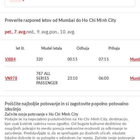
Preverite razpored letov od Mumbai do Ho Chi Minh City
pet., 7. avg.
ned., 9. avg.
pon., 10. avg.
let št.
Model letala
Odhaja
Prihaja
VJ884
320
00:15
07:15
Mumb
787 ALL
VN978
SERIES
23:10
06:00
Mumb
PASSENGER
Poiščite najboljše potovanje in si zagotovite popolno potovalno
izkušnjo
Začnite svoje potovanje v Ho Chi Minh City
Podajte se na nepozabno pustolovščino na Ho Chi Minh City, destinacijo,
kjer vsak kotiček razkriva novo zgodbo. Od bogate kulturne dediščine do
osupljivih pokrajin to mesto ponuja neskončne možnosti za odkrivanje in
začudenje. Predstavljajte si, da se sprehajate po živahnih ulicah, okušate
lokalne dobrote in se potopite v edinstven čar mesta. Začnite svoje potovanje