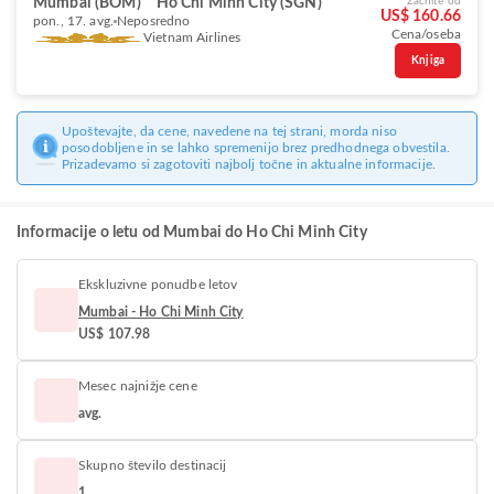
Mumbai (BOM)
Ho Chi Minh City (SGN)
Začnite od
US$ 160.66
pon., 17. avg.
Neposredno
Cena/oseba
Vietnam Airlines
Knjiga
Upoštevajte, da cene, navedene na tej strani, morda niso
posodobljene in se lahko spremenijo brez predhodnega obvestila.
Prizadevamo si zagotoviti najbolj točne in aktualne informacije.
Informacije o letu od Mumbai do Ho Chi Minh City
Ekskluzivne ponudbe letov
Mumbai - Ho Chi Minh City
US$ 107.98
Mesec najnižje cene
avg.
Skupno število destinacij
1