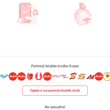
Partnerji letalske družbe Airpaz
Oglejte si vse partnerje letalskih družb
Ne zamudite!