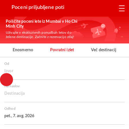
Poceni priljubljene poti
Poiščite poceni lete iz Mumbai v Ho Chi
Minh City
Uživajte v ekskluzivnih ponudbah letov do
želene destinacije. Začnite z rezervacijo zdaj!
Enosmerno
Povratni izlet
Več destinacij
Od
Izvor
Na naslov
Destinacija
Odhod
pet., 7. avg. 2026