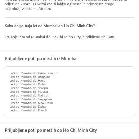
odleti ob 23:45. Ta vozni red si lahko ogledate in primerjate druge
razpoložljive lete na Airpazu.
Kako dolgo traja let od Mumbai do Ho Chi Minh City?
Trajanje leta od Mumbai do Ho Chi Minh City je približno 5h 30m.
Priljubljene poti po mestih iz Mumbai
Leti od Mumbai do Kuala Lumpur
Leti od Mumbai do Bangkok
Leti od Mumbai do Hanoi
Leti od Mumbai do Dubai
Leti od Mumbai do Sharjah
Leti od Mumbai do Muscat
Leti od Mumbai do Nairobi
Leti od Mumbai do Singapore
Leti od Mumbai do New Delhi
Leti od Mumbai do Doha
Leti od Mumbai do Riyadh
Priljubljene poti po mestih do Ho Chi Minh City