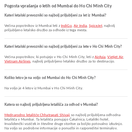
Pogosta vprašanja o letih od Mumbai do Ho Chi Minh City
Kateri letalski prevozniki so najbolj priljubljeni za let iz Mumbai?
Večina popotnikov iz Mumbai leti z
IndiGo
,
Air India
,
SpiceJet
, najbolj
priljubljeno letalsko družbo za odhode iz tega mesta.
Kateri letalski prevozniki so najbolj priljubljeni za lete v Ho Chi Minh City?
Večina popotnikov, ki potujejo v Ho Chi Minh City, leti z
AirAsia
,
Vietjet Air
,
Vietnam Airlines
, najbolj priljubljeno letalsko družbo za to destinacijo.
Koliko letov je na voljo od Mumbai do Ho Chi Minh City?
Na voljo je 4 letov iz Mumbai v Ho Chi Minh City.
Katera so najbolj priljubljena letališča za odhod v Mumbai?
Mednarodno letališče Chhatrapati Shivaji
so najbolj priljubljena odhodna
letališča v Mumbai. Ta letališča ponujajo Čakalnica, Letališki hotel,
Invalidenčki voziček in številne druge storitve za boljšo potovalno izkušnjo.
Na voljo so podrobne informacije o ponudbi in razporeditvi terminalov.