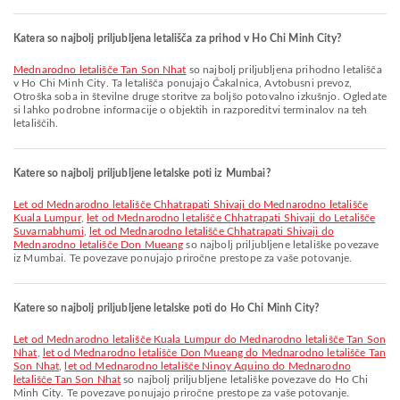
Katera so najbolj priljubljena letališča za prihod v Ho Chi Minh City?
Mednarodno letališče Tan Son Nhat
so najbolj priljubljena prihodno letališča
v Ho Chi Minh City. Ta letališča ponujajo Čakalnica, Avtobusni prevoz,
Otroška soba in številne druge storitve za boljšo potovalno izkušnjo. Ogledate
si lahko podrobne informacije o objektih in razporeditvi terminalov na teh
letališčih.
Katere so najbolj priljubljene letalske poti iz Mumbai?
let od Mednarodno letališče Chhatrapati Shivaji do Mednarodno letališče
Kuala Lumpur
,
let od Mednarodno letališče Chhatrapati Shivaji do Letališče
Suvarnabhumi
,
let od Mednarodno letališče Chhatrapati Shivaji do
Mednarodno letališče Don Mueang
so najbolj priljubljene letališke povezave
iz Mumbai. Te povezave ponujajo priročne prestope za vaše potovanje.
Katere so najbolj priljubljene letalske poti do Ho Chi Minh City?
let od Mednarodno letališče Kuala Lumpur do Mednarodno letališče Tan Son
Nhat
,
let od Mednarodno letališče Don Mueang do Mednarodno letališče Tan
Son Nhat
,
let od Mednarodno letališče Ninoy Aquino do Mednarodno
letališče Tan Son Nhat
so najbolj priljubljene letališke povezave do Ho Chi
Minh City. Te povezave ponujajo priročne prestope za vaše potovanje.