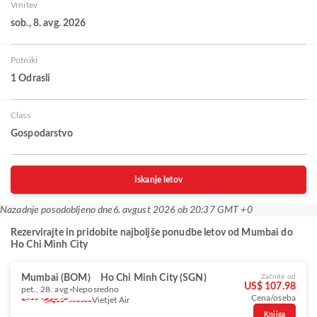
Vrnitev
sob., 8. avg. 2026
Potniki
1 Odrasli
Class
Gospodarstvo
Iskanje letov
Nazadnje posodobljeno dne
6. avgust 2026 ob 20:37 GMT +0
Rezervirajte in pridobite najboljše ponudbe letov od Mumbai do
Ho Chi Minh City
Mumbai (BOM)
Ho Chi Minh City (SGN)
Začnite od
US$ 107.98
pet., 28. avg.
Neposredno
Cena/oseba
Vietjet Air
Knjiga