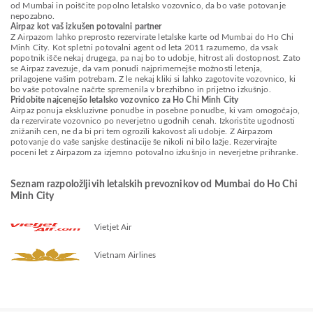
od Mumbai in poiščite popolno letalsko vozovnico, da bo vaše potovanje
nepozabno.
Airpaz kot vaš izkušen potovalni partner
Z Airpazom lahko preprosto rezervirate letalske karte od Mumbai do Ho Chi
Minh City. Kot spletni potovalni agent od leta 2011 razumemo, da vsak
popotnik išče nekaj drugega, pa naj bo to udobje, hitrost ali dostopnost. Zato
se Airpaz zavezuje, da vam ponudi najprimernejše možnosti letenja,
prilagojene vašim potrebam. Z le nekaj kliki si lahko zagotovite vozovnico, ki
bo vaše potovalne načrte spremenila v brezhibno in prijetno izkušnjo.
Pridobite najcenejšo letalsko vozovnico za Ho Chi Minh City
Airpaz ponuja ekskluzivne ponudbe in posebne ponudbe, ki vam omogočajo,
da rezervirate vozovnico po neverjetno ugodnih cenah. Izkoristite ugodnosti
znižanih cen, ne da bi pri tem ogrozili kakovost ali udobje. Z Airpazom
potovanje do vaše sanjske destinacije še nikoli ni bilo lažje. Rezervirajte
poceni let z Airpazom za izjemno potovalno izkušnjo in neverjetne prihranke.
Seznam razpoložljivih letalskih prevoznikov od Mumbai do Ho Chi
Minh City
Vietjet Air
Vietnam Airlines