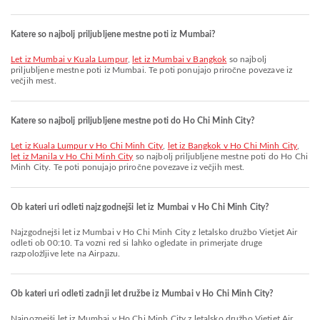
Katere so najbolj priljubljene mestne poti iz Mumbai?
let iz Mumbai v Kuala Lumpur
,
let iz Mumbai v Bangkok
so najbolj
priljubljene mestne poti iz Mumbai. Te poti ponujajo priročne povezave iz
večjih mest.
Katere so najbolj priljubljene mestne poti do Ho Chi Minh City?
let iz Kuala Lumpur v Ho Chi Minh City
,
let iz Bangkok v Ho Chi Minh City
,
let iz Manila v Ho Chi Minh City
so najbolj priljubljene mestne poti do Ho Chi
Minh City. Te poti ponujajo priročne povezave iz večjih mest.
Ob kateri uri odleti najzgodnejši let iz Mumbai v Ho Chi Minh City?
Najzgodnejši let iz Mumbai v Ho Chi Minh City z letalsko družbo Vietjet Air
odleti ob 00:10. Ta vozni red si lahko ogledate in primerjate druge
razpoložljive lete na Airpazu.
Ob kateri uri odleti zadnji let družbe iz Mumbai v Ho Chi Minh City?
Najpoznejši let iz Mumbai v Ho Chi Minh City z letalsko družbo Vietjet Air