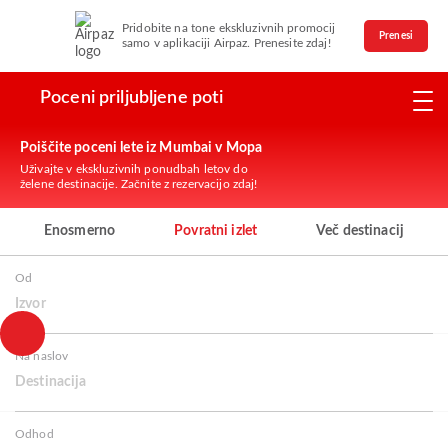
Pridobite na tone ekskluzivnih promocij
Prenesi
samo v aplikaciji Airpaz. Prenesite zdaj!
Poceni priljubljene poti
Poiščite poceni lete iz Mumbai v Mopa
Uživajte v ekskluzivnih ponudbah letov do
želene destinacije. Začnite z rezervacijo zdaj!
Enosmerno
Povratni izlet
Več destinacij
Od
Izvor
Na naslov
Destinacija
Odhod