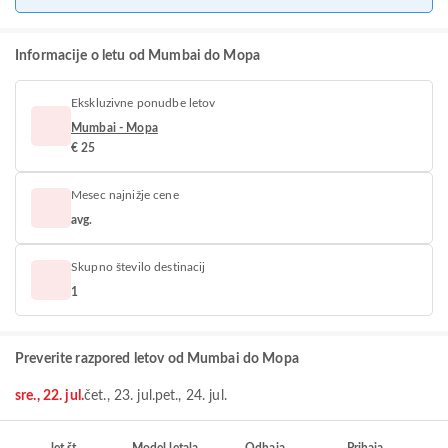
Informacije o letu od Mumbai do Mopa
Ekskluzivne ponudbe letov
Mumbai - Mopa
€ 25
Mesec najnižje cene
avg.
Skupno število destinacij
1
Preverite razpored letov od Mumbai do Mopa
sre., 22. jul.
čet., 23. jul.
pet., 24. jul.