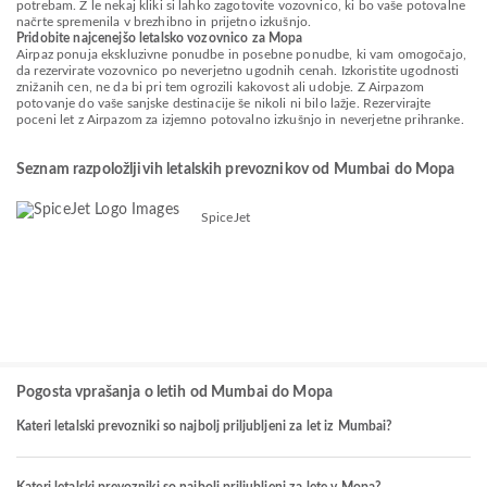
potrebam. Z le nekaj kliki si lahko zagotovite vozovnico, ki bo vaše potovalne
načrte spremenila v brezhibno in prijetno izkušnjo.
Pridobite najcenejšo letalsko vozovnico za Mopa
Airpaz ponuja ekskluzivne ponudbe in posebne ponudbe, ki vam omogočajo,
da rezervirate vozovnico po neverjetno ugodnih cenah. Izkoristite ugodnosti
znižanih cen, ne da bi pri tem ogrozili kakovost ali udobje. Z Airpazom
potovanje do vaše sanjske destinacije še nikoli ni bilo lažje. Rezervirajte
poceni let z Airpazom za izjemno potovalno izkušnjo in neverjetne prihranke.
Seznam razpoložljivih letalskih prevoznikov od Mumbai do Mopa
SpiceJet
Pogosta vprašanja o letih od Mumbai do Mopa
Kateri letalski prevozniki so najbolj priljubljeni za let iz Mumbai?