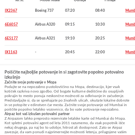
let št.
Model letala
Odhaja
Prihaja
IX2367
Boeing 737
07:20
08:40
Mumb
6E6057
Airbus A320
09:15
10:30
Mumb
6E5177
Airbus A321
19:10
20:25
Mumb
IX1163
-
20:45
22:00
Mumb
Poiščite najboljše potovanje in si zagotovite popolno potovalno
izkušnjo
Začnite svoje potovanje v Mopa
Podajte se na nepozabno pustolovščino na Mopa, destinacijo, kjer vsak
kotiček razkriva novo zgodbo. Od bogate kulturne dediščine do osupljivih
pokrajin to mesto ponuja neskončne možnosti za odkrivanje in začudenje.
Predstavljajte si, da se sprehajate po živahnih ulicah, okušate lokalne dobrote
in se potopite v edinstven čar mesta. Začnite svoje potovanje od Mumbai in
poiščite popolno letalsko vozovnico, da bo vaše potovanje nepozabno.
Airpaz kot vaš izkušen potovalni partner
Z Airpazom lahko preprosto rezervirate letalske karte od Mumbai do Mopa.
Kot spletni potovalni agent od leta 2011 razumemo, da vsak popotnik išče
nekaj drugega, pa naj bo to udobje, hitrost ali dostopnost. Zato se Airpaz
zavezuje, da vam ponudi najprimernejše možnosti letenja, prilagojene vašim