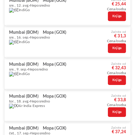
Mumbai (BOM)
Mopa (GOX)
Začnite od
€ 25,44
sre., 12. avg.
Neposredno
Cena/oseba
IndiGo
Knjiga
Mumbai (BOM)
Mopa (GOX)
Začnite od
€ 31,3
sre., 16. sep.
Neposredno
Cena/oseba
IndiGo
Knjiga
Mumbai (BOM)
Mopa (GOX)
Začnite od
€ 32,43
sre., 9. sep.
Neposredno
Cena/oseba
IndiGo
Knjiga
Mumbai (BOM)
Mopa (GOX)
Začnite od
€ 33,8
tor., 18. avg.
Neposredno
Cena/oseba
Air India Express
Knjiga
Mumbai (BOM)
Mopa (GOX)
Začnite od
€ 37,24
čet., 17. sep.
Neposredno