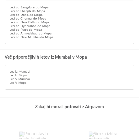
Leti od Bangalore do Mopa
Leti od Sharjah do Mopa
Leti od Doha do Mopa
Leti od Chennai do Mopa
Leti od New Delhi do Mopa
Leti od Hyderabad do Mopa
Leti od Pune do Mopa
Leti od Ahmedabad do Mopa
Leti od Navi Mumbai do Mopa
Več priporočljivih letov iz Mumbai v Mopa
Let Iz Mumbai
Let Iz Mopa
Let V Mumbai
Let V Mopa
Zakaj bi morali potovati z Airpazom