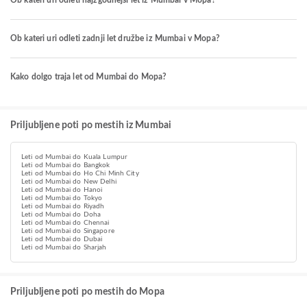
Ob kateri uri odleti najzgodnejši let iz Mumbai v Mopa?
Ob kateri uri odleti zadnji let družbe iz Mumbai v Mopa?
Kako dolgo traja let od Mumbai do Mopa?
Priljubljene poti po mestih iz Mumbai
Leti od Mumbai do Kuala Lumpur
Leti od Mumbai do Bangkok
Leti od Mumbai do Ho Chi Minh City
Leti od Mumbai do New Delhi
Leti od Mumbai do Hanoi
Leti od Mumbai do Tokyo
Leti od Mumbai do Riyadh
Leti od Mumbai do Doha
Leti od Mumbai do Chennai
Leti od Mumbai do Singapore
Leti od Mumbai do Dubai
Leti od Mumbai do Sharjah
Priljubljene poti po mestih do Mopa