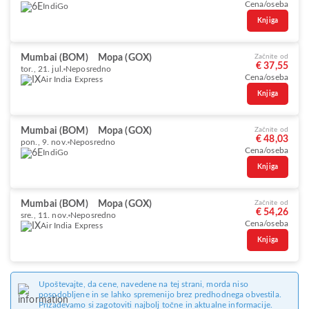
Cena/oseba
IndiGo
Knjiga
Mumbai (BOM)
Mopa (GOX)
Začnite od
€ 37,55
tor., 21. jul.
Neposredno
Cena/oseba
Air India Express
Knjiga
Mumbai (BOM)
Mopa (GOX)
Začnite od
€ 48,03
pon., 9. nov.
Neposredno
Cena/oseba
IndiGo
Knjiga
Mumbai (BOM)
Mopa (GOX)
Začnite od
€ 54,26
sre., 11. nov.
Neposredno
Cena/oseba
Air India Express
Knjiga
Upoštevajte, da cene, navedene na tej strani, morda niso
posodobljene in se lahko spremenijo brez predhodnega obvestila.
Prizadevamo si zagotoviti najbolj točne in aktualne informacije.