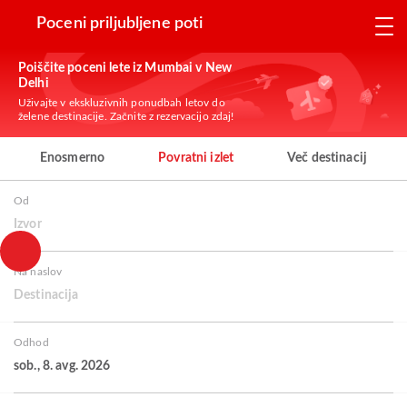
Poceni priljubljene poti
Poiščite poceni lete iz Mumbai v New
Delhi
Uživajte v ekskluzivnih ponudbah letov do
želene destinacije. Začnite z rezervacijo zdaj!
Enosmerno
Povratni izlet
Več destinacij
Od
Izvor
Na naslov
Destinacija
Odhod
sob., 8. avg. 2026