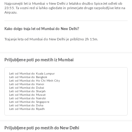
Najpoznejši let iz Mumbai v New Delhi z letalsko družbo SpiceJet odleti ob
23:55. Ta vozni red si lahko ogledate in primerjate druge razpoložljive lete na
Airpazu.
Kako dolgo traja let od Mumbai do New Delhi?
Trajanje leta od Mumbai do New Delhi je približno 2h 15m.
Priljubljene poti po mestih iz Mumbai
Leti od Mumbai do Kuala Lumpur
Leti od Mumbai do Bangkok
Leti od Mumbai do Ho Chi Minh City
Leti od Mumbai do Hanoi
Leti od Mumbai do Dubai
Leti od Mumbai do Sharjah
Leti od Mumbai do Muscat
Leti od Mumbai do Nairobi
Leti od Mumbai do Singapore
Leti od Mumbai do Doha
Leti od Mumbai do Riyadh
Priljubljene poti po mestih do New Delhi