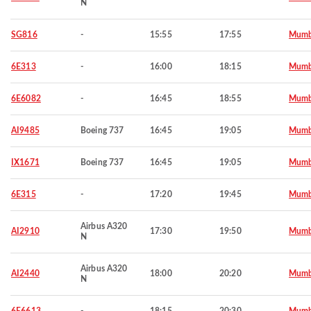
N
SG816
-
15:55
17:55
Mumb
6E313
-
16:00
18:15
Mumb
6E6082
-
16:45
18:55
Mumb
AI9485
Boeing 737
16:45
19:05
Mumb
IX1671
Boeing 737
16:45
19:05
Mumb
6E315
-
17:20
19:45
Mumb
Airbus A320
AI2910
17:30
19:50
Mumb
N
Airbus A320
AI2440
18:00
20:20
Mumb
N