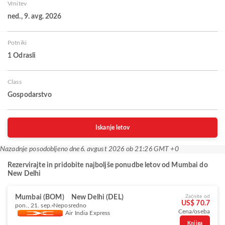
Vrnitev
ned., 9. avg. 2026
Potniki
1 Odrasli
Class
Gospodarstvo
Iskanje letov
Nazadnje posodobljeno dne
6. avgust 2026 ob 21:26 GMT +0
Rezervirajte in pridobite najboljše ponudbe letov od Mumbai do
New Delhi
Mumbai (BOM)
New Delhi (DEL)
Začnite od
US$ 70.7
pon., 21. sep.
Neposredno
Cena/oseba
Air India Express
Knjiga