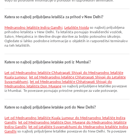
voljo so podrobne informacije o ponudbi in razporeditvi terminalov.
Katera so najbolj priljubljena letališča za prihod v New Delhi?
Mednarodno letališče Indira Gandhi
,
Letališče Noida
so najbolj priljubljena
prihodno letališča v New Delhi. Ta letališča ponujajo Invalidenčki voziček,
Salon, Menjalnica in številne druge storitve za boljšo potovalno izkušnjo.
Ogledate si lahko podrobne informacije o objektih in razporeditvi terminalov
na teh letališčih.
Katere so najbolj priljubljene letalske poti iz Mumbai?
let od Mednarodno letališče Chhatrapati Shivaji do Mednarodno letališče
Kuala Lumpur
,
let od Mednarodno letališče Chhatrapati Shivaji do Letališče
Suvarnabhumi
,
let od Mednarodno letališče Chhatrapati Shivaji do
Mednarodno letališče Don Mueang
so najbolj priljubljene letališke povezave
iz Mumbai. Te povezave ponujajo priročne prestope za vaše potovanje.
Katere so najbolj priljubljene letalske poti do New Delhi?
let od Mednarodno letališče Kuala Lumpur do Mednarodno letališče Indira
Gandhi
,
let od Mednarodno letališče Don Mueang do Mednarodno letališče
Indira Gandhi
,
let od Letališče Suvarnabhumi do Mednarodno letališče Indira
Gandhi
so najbolj priljubljene letališke povezave do New Delhi. Te povezave