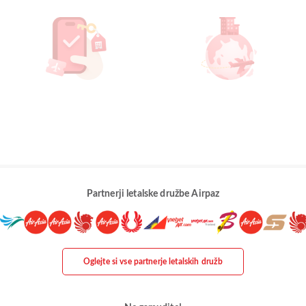
Partnerji letalske družbe Airpaz
Oglejte si vse partnerje letalskih družb