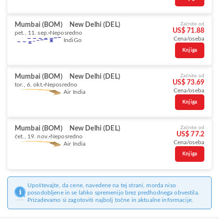
Mumbai (BOM)
New Delhi (DEL)
Začnite od
US$ 71.88
pet., 11. sep.
Neposredno
Cena/oseba
IndiGo
Knjiga
Mumbai (BOM)
New Delhi (DEL)
Začnite od
US$ 73.69
tor., 6. okt.
Neposredno
Cena/oseba
Air India
Knjiga
Mumbai (BOM)
New Delhi (DEL)
Začnite od
US$ 77.2
čet., 19. nov.
Neposredno
Cena/oseba
Air India
Knjiga
Upoštevajte, da cene, navedene na tej strani, morda niso
posodobljene in se lahko spremenijo brez predhodnega obvestila.
Prizadevamo si zagotoviti najbolj točne in aktualne informacije.