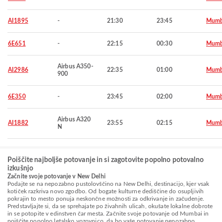
AI1895
-
21:30
23:45
Mumb
6E651
-
22:15
00:30
Mumb
Airbus A350-
AI2986
22:35
01:00
Mumb
900
6E350
-
23:45
02:00
Mumb
Airbus A320
AI1882
23:55
02:15
Mumb
N
Poiščite najboljše potovanje in si zagotovite popolno potovalno
izkušnjo
Začnite svoje potovanje v New Delhi
Podajte se na nepozabno pustolovščino na New Delhi, destinacijo, kjer vsak
kotiček razkriva novo zgodbo. Od bogate kulturne dediščine do osupljivih
pokrajin to mesto ponuja neskončne možnosti za odkrivanje in začudenje.
Predstavljajte si, da se sprehajate po živahnih ulicah, okušate lokalne dobrote
in se potopite v edinstven čar mesta. Začnite svoje potovanje od Mumbai in
poiščite popolno letalsko vozovnico, da bo vaše potovanje nepozabno.