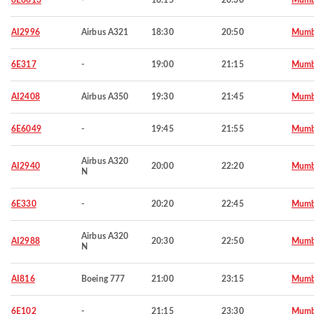
6E6613
-
18:15
20:30
Mumb
AI2996
Airbus A321
18:30
20:50
Mumb
6E317
-
19:00
21:15
Mumb
AI2408
Airbus A350
19:30
21:45
Mumb
6E6049
-
19:45
21:55
Mumb
Airbus A320
AI2940
20:00
22:20
Mumb
N
6E330
-
20:20
22:45
Mumb
Airbus A320
AI2988
20:30
22:50
Mumb
N
AI816
Boeing 777
21:00
23:15
Mumb
6E102
-
21:15
23:30
Mumb