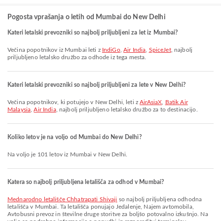
Pogosta vprašanja o letih od Mumbai do New Delhi
Kateri letalski prevozniki so najbolj priljubljeni za let iz Mumbai?
Večina popotnikov iz Mumbai leti z
IndiGo
,
Air India
,
SpiceJet
, najbolj
priljubljeno letalsko družbo za odhode iz tega mesta.
Kateri letalski prevozniki so najbolj priljubljeni za lete v New Delhi?
Večina popotnikov, ki potujejo v New Delhi, leti z
AirAsiaX
,
Batik Air
Malaysia
,
Air India
, najbolj priljubljeno letalsko družbo za to destinacijo.
Koliko letov je na voljo od Mumbai do New Delhi?
Na voljo je 101 letov iz Mumbai v New Delhi.
Katera so najbolj priljubljena letališča za odhod v Mumbai?
Mednarodno letališče Chhatrapati Shivaji
so najbolj priljubljena odhodna
letališča v Mumbai. Ta letališča ponujajo Jedalenje, Najem avtomobila,
Avtobusni prevoz in številne druge storitve za boljšo potovalno izkušnjo. Na