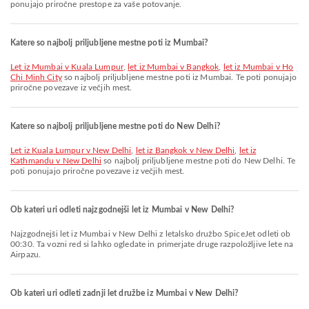
ponujajo priročne prestope za vaše potovanje.
Katere so najbolj priljubljene mestne poti iz Mumbai?
let iz Mumbai v Kuala Lumpur
,
let iz Mumbai v Bangkok
,
let iz Mumbai v Ho
Chi Minh City
so najbolj priljubljene mestne poti iz Mumbai. Te poti ponujajo
priročne povezave iz večjih mest.
Katere so najbolj priljubljene mestne poti do New Delhi?
let iz Kuala Lumpur v New Delhi
,
let iz Bangkok v New Delhi
,
let iz
Kathmandu v New Delhi
so najbolj priljubljene mestne poti do New Delhi. Te
poti ponujajo priročne povezave iz večjih mest.
Ob kateri uri odleti najzgodnejši let iz Mumbai v New Delhi?
Najzgodnejši let iz Mumbai v New Delhi z letalsko družbo SpiceJet odleti ob
00:30. Ta vozni red si lahko ogledate in primerjate druge razpoložljive lete na
Airpazu.
Ob kateri uri odleti zadnji let družbe iz Mumbai v New Delhi?