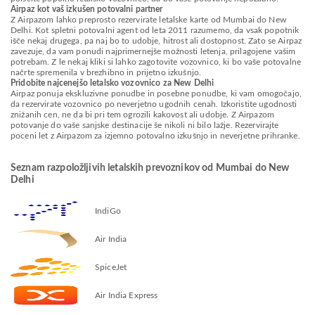
Airpaz kot vaš izkušen potovalni partner
Z Airpazom lahko preprosto rezervirate letalske karte od Mumbai do New
Delhi. Kot spletni potovalni agent od leta 2011 razumemo, da vsak popotnik
išče nekaj drugega, pa naj bo to udobje, hitrost ali dostopnost. Zato se Airpaz
zavezuje, da vam ponudi najprimernejše možnosti letenja, prilagojene vašim
potrebam. Z le nekaj kliki si lahko zagotovite vozovnico, ki bo vaše potovalne
načrte spremenila v brezhibno in prijetno izkušnjo.
Pridobite najcenejšo letalsko vozovnico za New Delhi
Airpaz ponuja ekskluzivne ponudbe in posebne ponudbe, ki vam omogočajo,
da rezervirate vozovnico po neverjetno ugodnih cenah. Izkoristite ugodnosti
znižanih cen, ne da bi pri tem ogrozili kakovost ali udobje. Z Airpazom
potovanje do vaše sanjske destinacije še nikoli ni bilo lažje. Rezervirajte
poceni let z Airpazom za izjemno potovalno izkušnjo in neverjetne prihranke.
Seznam razpoložljivih letalskih prevoznikov od Mumbai do New
Delhi
IndiGo
Air India
SpiceJet
Air India Express