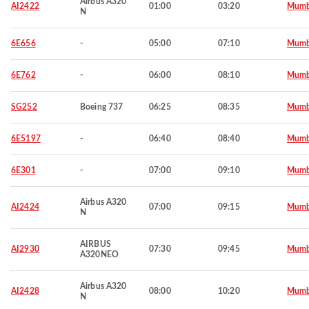
Airbus A320
AI2422
01:00
03:20
Mumb
N
6E656
-
05:00
07:10
Mumb
6E762
-
06:00
08:10
Mumb
SG252
Boeing 737
06:25
08:35
Mumb
6E5197
-
06:40
08:40
Mumb
6E301
-
07:00
09:10
Mumb
Airbus A320
AI2424
07:00
09:15
Mumb
N
AIRBUS
AI2930
07:30
09:45
Mumb
A320NEO
Airbus A320
AI2428
08:00
10:20
Mumb
N