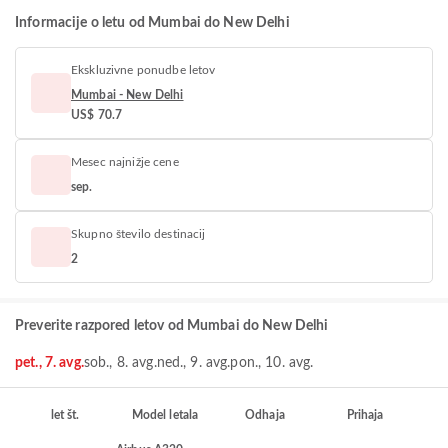
Informacije o letu od Mumbai do New Delhi
Ekskluzivne ponudbe letov
Mumbai - New Delhi
US$ 70.7
Mesec najnižje cene
sep.
Skupno število destinacij
2
Preverite razpored letov od Mumbai do New Delhi
pet., 7. avg.
sob., 8. avg.
ned., 9. avg.
pon., 10. avg.
let št.
Model letala
Odhaja
Prihaja