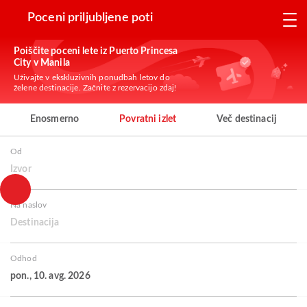
Poceni priljubljene poti
Poiščite poceni lete iz Puerto Princesa
City v Manila
Uživajte v ekskluzivnih ponudbah letov do
želene destinacije. Začnite z rezervacijo zdaj!
Enosmerno
Povratni izlet
Več destinacij
Od
Izvor
Na naslov
Destinacija
Odhod
pon., 10. avg. 2026