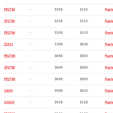
PR2786
-
13:50
15:15
Puert
2P2786
-
13:50
15:15
Puert
PR2786
-
13:50
15:15
Puert
Z2431
-
17:00
18:30
Puert
PR2788
-
18:40
20:05
Puert
2P2788
-
18:40
20:05
Puert
PR2788
-
18:40
20:05
Puert
5J640
-
19:00
20:35
Puert
5J1834
-
19:50
21:20
Puert