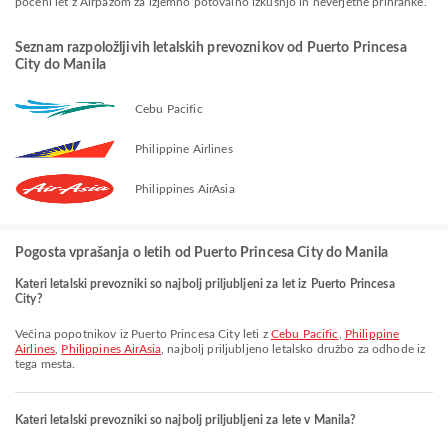
poceni let z Airpazom za izjemno potovalno izkušnjo in neverjetne prihranke.
Seznam razpoložljivih letalskih prevoznikov od Puerto Princesa
City do Manila
Cebu Pacific
Philippine Airlines
Philippines AirAsia
Pogosta vprašanja o letih od Puerto Princesa City do Manila
Kateri letalski prevozniki so najbolj priljubljeni za let iz Puerto Princesa
City?
Večina popotnikov iz Puerto Princesa City leti z
Cebu Pacific
,
Philippine
Airlines
,
Philippines AirAsia
, najbolj priljubljeno letalsko družbo za odhode iz
tega mesta.
Kateri letalski prevozniki so najbolj priljubljeni za lete v Manila?