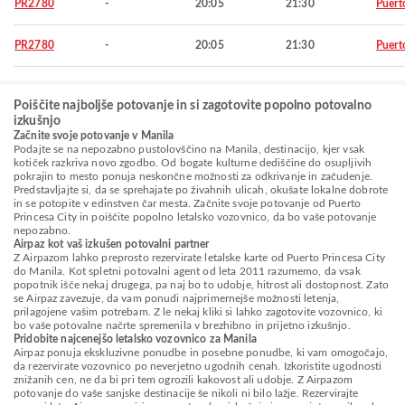
PR2780
-
20:05
21:30
Puert
PR2780
-
20:05
21:30
Puert
Poiščite najboljše potovanje in si zagotovite popolno potovalno
izkušnjo
Začnite svoje potovanje v Manila
Podajte se na nepozabno pustolovščino na Manila, destinacijo, kjer vsak
kotiček razkriva novo zgodbo. Od bogate kulturne dediščine do osupljivih
pokrajin to mesto ponuja neskončne možnosti za odkrivanje in začudenje.
Predstavljajte si, da se sprehajate po živahnih ulicah, okušate lokalne dobrote
in se potopite v edinstven čar mesta. Začnite svoje potovanje od Puerto
Princesa City in poiščite popolno letalsko vozovnico, da bo vaše potovanje
nepozabno.
Airpaz kot vaš izkušen potovalni partner
Z Airpazom lahko preprosto rezervirate letalske karte od Puerto Princesa City
do Manila. Kot spletni potovalni agent od leta 2011 razumemo, da vsak
popotnik išče nekaj drugega, pa naj bo to udobje, hitrost ali dostopnost. Zato
se Airpaz zavezuje, da vam ponudi najprimernejše možnosti letenja,
prilagojene vašim potrebam. Z le nekaj kliki si lahko zagotovite vozovnico, ki
bo vaše potovalne načrte spremenila v brezhibno in prijetno izkušnjo.
Pridobite najcenejšo letalsko vozovnico za Manila
Airpaz ponuja ekskluzivne ponudbe in posebne ponudbe, ki vam omogočajo,
da rezervirate vozovnico po neverjetno ugodnih cenah. Izkoristite ugodnosti
znižanih cen, ne da bi pri tem ogrozili kakovost ali udobje. Z Airpazom
potovanje do vaše sanjske destinacije še nikoli ni bilo lažje. Rezervirajte