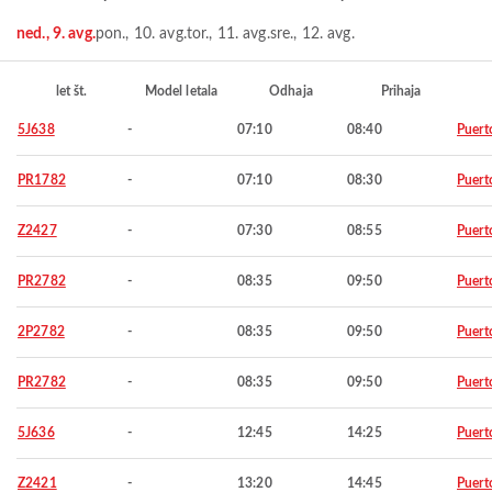
ned., 9. avg.
pon., 10. avg.
tor., 11. avg.
sre., 12. avg.
let št.
Model letala
Odhaja
Prihaja
5J638
-
07:10
08:40
Puert
PR1782
-
07:10
08:30
Puert
Z2427
-
07:30
08:55
Puert
PR2782
-
08:35
09:50
Puert
2P2782
-
08:35
09:50
Puert
PR2782
-
08:35
09:50
Puert
5J636
-
12:45
14:25
Puert
Z2421
-
13:20
14:45
Puert