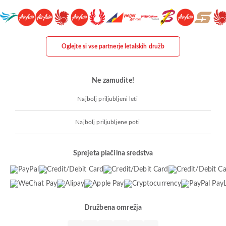
Oglejte si vse partnerje letalskih družb
Ne zamudite!
Najbolj priljubljeni leti
Najbolj priljubljene poti
Sprejeta plačilna sredstva
Družbena omrežja