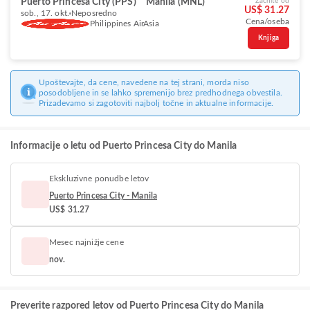
Puerto Princesa City (PPS)
Manila (MNL)
Začnite od
US$ 31.27
sob., 17. okt.
Neposredno
Cena/oseba
Philippines AirAsia
Knjiga
Upoštevajte, da cene, navedene na tej strani, morda niso
posodobljene in se lahko spremenijo brez predhodnega obvestila.
Prizadevamo si zagotoviti najbolj točne in aktualne informacije.
Informacije o letu od Puerto Princesa City do Manila
Ekskluzivne ponudbe letov
Puerto Princesa City - Manila
US$ 31.27
Mesec najnižje cene
nov.
Preverite razpored letov od Puerto Princesa City do Manila