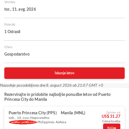
Vrnitev
tor., 11. avg. 2026
Potniki
1 Odrasli
Class
Gospodarstvo
Iskanje letov
Nazadnje posodobljeno dne
8. avgust 2026 ob 21:07 GMT +0
Rezervirajte in pridobite najboljše ponudbe letov od Puerto
Princesa City do Manila
Puerto Princesa City (PPS)
Manila (MNL)
Začnite od
US$ 31.27
sob., 14. nov.
Neposredno
Cena/oseba
Philippines AirAsia
Knjiga