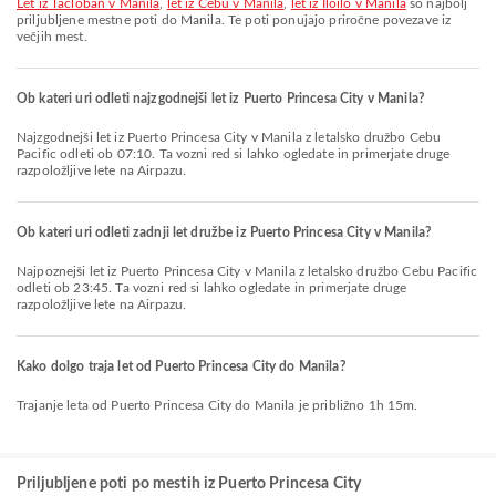
let iz Tacloban v Manila
,
let iz Cebu v Manila
,
let iz Iloilo v Manila
so najbolj
priljubljene mestne poti do Manila. Te poti ponujajo priročne povezave iz
večjih mest.
Ob kateri uri odleti najzgodnejši let iz Puerto Princesa City v Manila?
Najzgodnejši let iz Puerto Princesa City v Manila z letalsko družbo Cebu
Pacific odleti ob 07:10. Ta vozni red si lahko ogledate in primerjate druge
razpoložljive lete na Airpazu.
Ob kateri uri odleti zadnji let družbe iz Puerto Princesa City v Manila?
Najpoznejši let iz Puerto Princesa City v Manila z letalsko družbo Cebu Pacific
odleti ob 23:45. Ta vozni red si lahko ogledate in primerjate druge
razpoložljive lete na Airpazu.
Kako dolgo traja let od Puerto Princesa City do Manila?
Trajanje leta od Puerto Princesa City do Manila je približno 1h 15m.
Priljubljene poti po mestih iz Puerto Princesa City