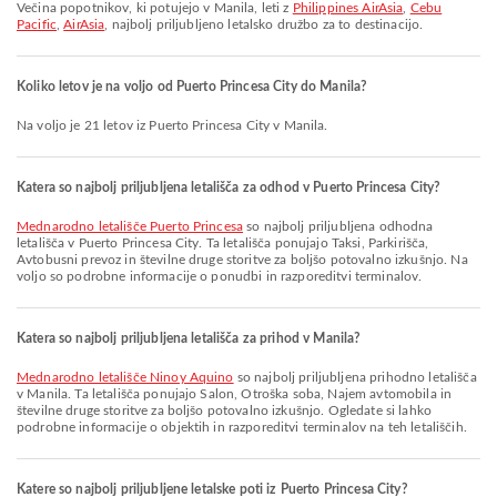
Večina popotnikov, ki potujejo v Manila, leti z
Philippines AirAsia
,
Cebu
Pacific
,
AirAsia
, najbolj priljubljeno letalsko družbo za to destinacijo.
Koliko letov je na voljo od Puerto Princesa City do Manila?
Na voljo je 21 letov iz Puerto Princesa City v Manila.
Katera so najbolj priljubljena letališča za odhod v Puerto Princesa City?
Mednarodno letališče Puerto Princesa
so najbolj priljubljena odhodna
letališča v Puerto Princesa City. Ta letališča ponujajo Taksi, Parkirišča,
Avtobusni prevoz in številne druge storitve za boljšo potovalno izkušnjo. Na
voljo so podrobne informacije o ponudbi in razporeditvi terminalov.
Katera so najbolj priljubljena letališča za prihod v Manila?
Mednarodno letališče Ninoy Aquino
so najbolj priljubljena prihodno letališča
v Manila. Ta letališča ponujajo Salon, Otroška soba, Najem avtomobila in
številne druge storitve za boljšo potovalno izkušnjo. Ogledate si lahko
podrobne informacije o objektih in razporeditvi terminalov na teh letališčih.
Katere so najbolj priljubljene letalske poti iz Puerto Princesa City?