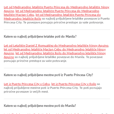
let od Mednarodno letališče Puerto Princesa do Mednarodno letališče Ninoy
Aquino
,
let od Mednarodno letališče Puerto Princesa do Mednarodno
letališče Mactan Cebu
,
let od Mednarodno letališče Puerto Princesa do
Mednarodno letališče Iloilo
so najbolj priljubljene letališke povezave iz Puerto
Princesa City. Te povezave ponujajo priročne prestope za vaše potovanje.
Katere so najbolj priljubljene letalske poti do Manila?
let od Letališče Daniel Z Romualdez do Mednarodno letališče Ninoy Aquino
,
let od Mednarodno letališče Mactan Cebu do Mednarodno letališče Ninoy
Aquino
,
let od Mednarodno letališče Iloilo do Mednarodno letališče Ninoy
Aquino
so najbolj priljubljene letališke povezave do Manila. Te povezave
ponujajo priročne prestope za vaše potovanje.
Katere so najbolj priljubljene mestne poti iz Puerto Princesa City?
let iz Puerto Princesa City v Cebu
,
let iz Puerto Princesa City v Iloilo
so
najbolj priljubljene mestne poti iz Puerto Princesa City. Te poti ponujajo
priročne povezave iz večjih mest.
Katere so najbolj priljubljene mestne poti do Manila?