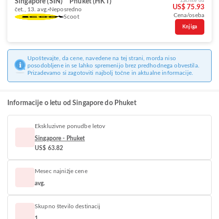
Singapore (SIN)
Phuket (HKT)
Začnite od
US$ 75.93
čet., 13. avg.
Neposredno
Cena/oseba
Scoot
Knjiga
Upoštevajte, da cene, navedene na tej strani, morda niso
posodobljene in se lahko spremenijo brez predhodnega obvestila.
Prizadevamo si zagotoviti najbolj točne in aktualne informacije.
Informacije o letu od Singapore do Phuket
Ekskluzivne ponudbe letov
Singapore - Phuket
US$ 63.82
Mesec najnižje cene
avg.
Skupno število destinacij
1