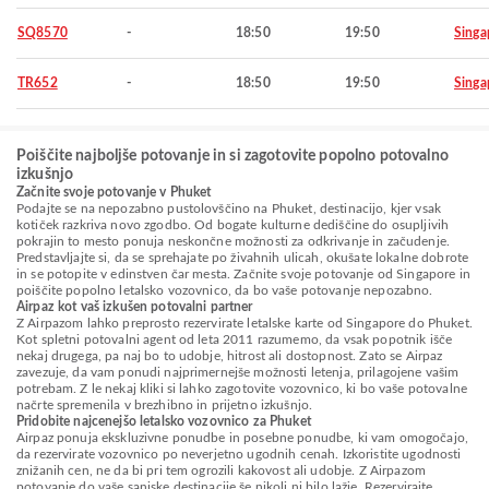
SQ8570
-
18:50
19:50
Singa
TR652
-
18:50
19:50
Singa
Poiščite najboljše potovanje in si zagotovite popolno potovalno
izkušnjo
Začnite svoje potovanje v Phuket
Podajte se na nepozabno pustolovščino na Phuket, destinacijo, kjer vsak
kotiček razkriva novo zgodbo. Od bogate kulturne dediščine do osupljivih
pokrajin to mesto ponuja neskončne možnosti za odkrivanje in začudenje.
Predstavljajte si, da se sprehajate po živahnih ulicah, okušate lokalne dobrote
in se potopite v edinstven čar mesta. Začnite svoje potovanje od Singapore in
poiščite popolno letalsko vozovnico, da bo vaše potovanje nepozabno.
Airpaz kot vaš izkušen potovalni partner
Z Airpazom lahko preprosto rezervirate letalske karte od Singapore do Phuket.
Kot spletni potovalni agent od leta 2011 razumemo, da vsak popotnik išče
nekaj drugega, pa naj bo to udobje, hitrost ali dostopnost. Zato se Airpaz
zavezuje, da vam ponudi najprimernejše možnosti letenja, prilagojene vašim
potrebam. Z le nekaj kliki si lahko zagotovite vozovnico, ki bo vaše potovalne
načrte spremenila v brezhibno in prijetno izkušnjo.
Pridobite najcenejšo letalsko vozovnico za Phuket
Airpaz ponuja ekskluzivne ponudbe in posebne ponudbe, ki vam omogočajo,
da rezervirate vozovnico po neverjetno ugodnih cenah. Izkoristite ugodnosti
znižanih cen, ne da bi pri tem ogrozili kakovost ali udobje. Z Airpazom
potovanje do vaše sanjske destinacije še nikoli ni bilo lažje. Rezervirajte