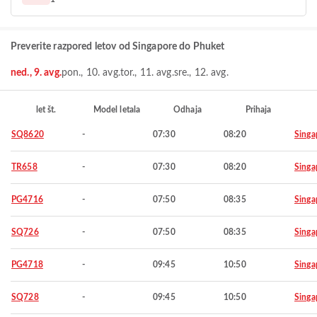
Preverite razpored letov od Singapore do Phuket
ned., 9. avg.
pon., 10. avg.
tor., 11. avg.
sre., 12. avg.
let št.
Model letala
Odhaja
Prihaja
SQ8620
-
07:30
08:20
Singa
TR658
-
07:30
08:20
Singa
PG4716
-
07:50
08:35
Singa
SQ726
-
07:50
08:35
Singa
PG4718
-
09:45
10:50
Singa
SQ728
-
09:45
10:50
Singa