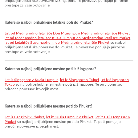
priljubljene letališke povezave iz Singapore. Te povezave ponujajo priročne
prestope za vaše potovanje.
Katere so najbolj priljubljene letalske poti do Phuket?
let od Mednarodno letališče Don Mueang do Mednarodno letališče Phuket
,
let od Mednarodno letališče Kuala Lumpur do Mednarodno letališče Phuket
,
let od Letališče Suvarnabhumi do Mednarodno letališče Phuket
so najbolj
priljubljene letališke povezave do Phuket. Te povezave ponujajo priročne
prestope za vaše potovanje.
Katere so najbolj priljubljene mestne poti iz Singapore?
let iz Singapore v Kuala Lumpur
,
let iz Singapore v Taipei
,
let iz Singapore v
Tokyo
so najbolj priljubljene mestne poti iz Singapore. Te poti ponujajo
priročne povezave iz večjih mest.
Katere so najbolj priljubljene mestne poti do Phuket?
let iz Bangkok v Phuket
,
let iz Kuala Lumpur v Phuket
,
let iz Bali Denpasar v
Phuket
so najbolj priljubljene mestne poti do Phuket. Te poti ponujajo
priročne povezave iz večjih mest.