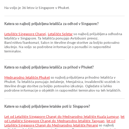
Na voljo je 36 letov iz Singapore v Phuket.
Katera so najbolj priljubljena letališča za odhod v Singapore?
Letališče Singapore Changi
,
Letališče Seletar
so najbolj priljubljena odhodna
letališča v Singapore. Ta letališča ponujajo Avtobusni prevoz,
Bančništvo/bankomat, Salon in številne druge storitve za boljšo potovalno
izkušnjo. Na voljo so podrobne informacije o ponudbi in razporeditvi
terminalov.
Katera so najbolj priljubljena letališča za prihod v Phuket?
Mednarodno letališče Phuket
so najbolj priljubljena prihodno letališča v
Phuket. Ta letališča ponujajo Jedalenje, Menjalnica, Invalidenčki voziček in
številne druge storitve za boljšo potovalno izkušnjo. Ogledate si lahko
podrobne informacije o objektih in razporeditvi terminalov na teh letališčih.
Katere so najbolj priljubljene letalske poti iz Singapore?
let od Letališče Singapore Changi do Mednarodno letališče Kuala Lumpur
,
let
od Letališče Singapore Changi do Mednarodno letališče Taoyuan
,
let od
Letališče Singapore Changi do Mednarodno letališče Penang
so najbolj