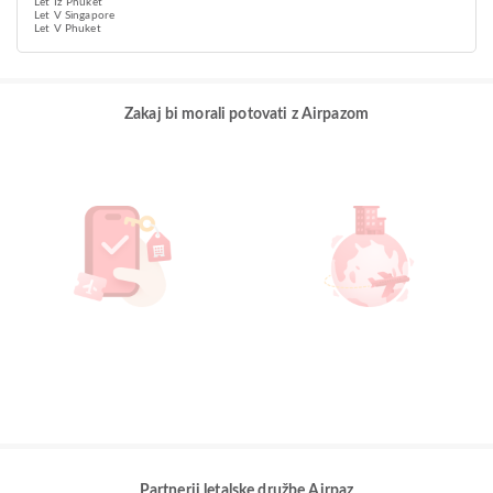
Let Iz Phuket
Let V Singapore
Let V Phuket
Zakaj bi morali potovati z Airpazom
Partnerji letalske družbe Airpaz