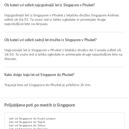
Ob kateri uri odleti najzgodnejši let iz Singapore v Phuket?
Najzgodnejši let iz Singapore v Phuket z letalsko družbo Singapore Airlines
odleti ob 06:55. Ta vozni red si lahko ogledate in primerjate druge
razpoložljive lete na Airpazu.
Ob kateri uri odleti zadnji let družbe iz Singapore v Phuket?
Najpoznejši let iz Singapore v Phuket z letalsko družbo Air Canada odleti ob
18:50. Ta vozni red si lahko ogledate in primerjate druge razpoložljive lete na
Airpazu.
Kako dolgo traja let od Singapore do Phuket?
Trajanje leta od Singapore do Phuket je približno 2h 0m.
Priljubljene poti po mestih iz Singapore
Leti od Singapore do Kuala Lumpur
Leti od Singapore do Taipei
Leti od Singapore do Tokyo