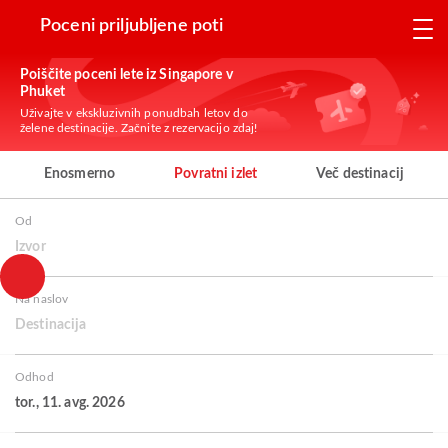
Poceni priljubljene poti
Poiščite poceni lete iz Singapore v
Phuket
Uživajte v ekskluzivnih ponudbah letov do
želene destinacije. Začnite z rezervacijo zdaj!
Enosmerno
Povratni izlet
Več destinacij
Od
Izvor
Na naslov
Destinacija
Odhod
tor., 11. avg. 2026