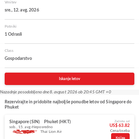
Vrnitev
sre., 12. avg. 2026
Potniki
1 Odrasli
Class
Gospodarstvo
Iskanje letov
Nazadnje posodobljeno dne
8. avgust 2026 ob 20:45 GMT +0
Rezervirajte in pridobite najboljše ponudbe letov od Singapore do
Phuket
Singapore (SIN)
Phuket (HKT)
Začnite od
US$ 63.82
sob., 15. avg.
Neposredno
Cena/oseba
Thai Lion Air
Knjiga