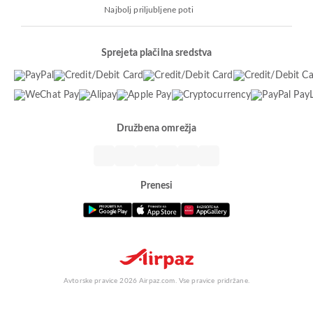
Najbolj priljubljene poti
Sprejeta plačilna sredstva
Družbena omrežja
Prenesi
Avtorske pravice 2026 Airpaz.com. Vse pravice pridržane.