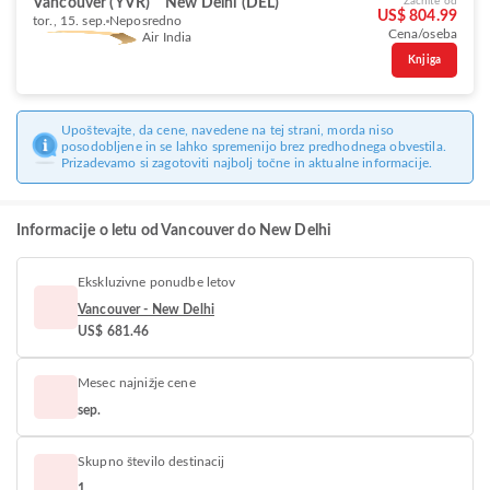
Vancouver (YVR)
New Delhi (DEL)
Začnite od
US$ 804.99
tor., 15. sep.
Neposredno
Cena/oseba
Air India
Knjiga
Upoštevajte, da cene, navedene na tej strani, morda niso
posodobljene in se lahko spremenijo brez predhodnega obvestila.
Prizadevamo si zagotoviti najbolj točne in aktualne informacije.
Informacije o letu od Vancouver do New Delhi
Ekskluzivne ponudbe letov
Vancouver - New Delhi
US$ 681.46
Mesec najnižje cene
sep.
Skupno število destinacij
1