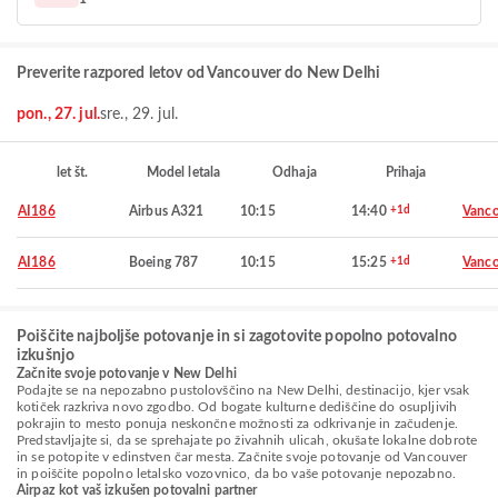
Preverite razpored letov od Vancouver do New Delhi
pon., 27. jul.
sre., 29. jul.
let št.
Model letala
Odhaja
Prihaja
AI186
Airbus A321
10:15
14:40
+1d
Vanco
AI186
Boeing 787
10:15
15:25
+1d
Vanco
Poiščite najboljše potovanje in si zagotovite popolno potovalno
izkušnjo
Začnite svoje potovanje v New Delhi
Podajte se na nepozabno pustolovščino na New Delhi, destinacijo, kjer vsak
kotiček razkriva novo zgodbo. Od bogate kulturne dediščine do osupljivih
pokrajin to mesto ponuja neskončne možnosti za odkrivanje in začudenje.
Predstavljajte si, da se sprehajate po živahnih ulicah, okušate lokalne dobrote
in se potopite v edinstven čar mesta. Začnite svoje potovanje od Vancouver
in poiščite popolno letalsko vozovnico, da bo vaše potovanje nepozabno.
Airpaz kot vaš izkušen potovalni partner