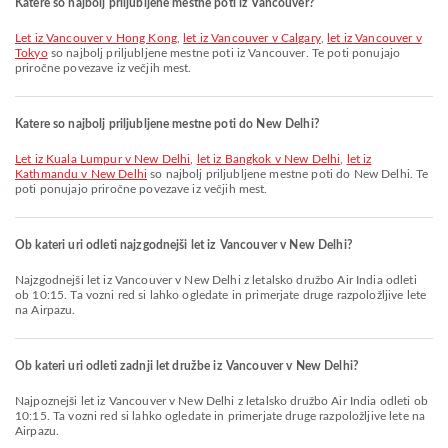
Katere so najbolj priljubljene mestne poti iz Vancouver?
let iz Vancouver v Hong Kong
,
let iz Vancouver v Calgary
,
let iz Vancouver v
Tokyo
so najbolj priljubljene mestne poti iz Vancouver. Te poti ponujajo
priročne povezave iz večjih mest.
Katere so najbolj priljubljene mestne poti do New Delhi?
let iz Kuala Lumpur v New Delhi
,
let iz Bangkok v New Delhi
,
let iz
Kathmandu v New Delhi
so najbolj priljubljene mestne poti do New Delhi. Te
poti ponujajo priročne povezave iz večjih mest.
Ob kateri uri odleti najzgodnejši let iz Vancouver v New Delhi?
Najzgodnejši let iz Vancouver v New Delhi z letalsko družbo Air India odleti
ob 10:15. Ta vozni red si lahko ogledate in primerjate druge razpoložljive lete
na Airpazu.
Ob kateri uri odleti zadnji let družbe iz Vancouver v New Delhi?
Najpoznejši let iz Vancouver v New Delhi z letalsko družbo Air India odleti ob
10:15. Ta vozni red si lahko ogledate in primerjate druge razpoložljive lete na
Airpazu.