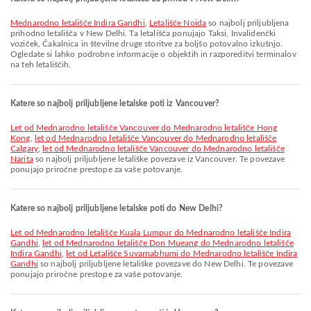
Mednarodno letališče Indira Gandhi
,
Letališče Noida
so najbolj priljubljena
prihodno letališča v New Delhi. Ta letališča ponujajo Taksi, Invalidenčki
voziček, Čakalnica in številne druge storitve za boljšo potovalno izkušnjo.
Ogledate si lahko podrobne informacije o objektih in razporeditvi terminalov
na teh letališčih.
Katere so najbolj priljubljene letalske poti iz Vancouver?
let od Mednarodno letališče Vancouver do Mednarodno letališče Hong
Kong
,
let od Mednarodno letališče Vancouver do Mednarodno letališče
Calgary
,
let od Mednarodno letališče Vancouver do Mednarodno letališče
Narita
so najbolj priljubljene letališke povezave iz Vancouver. Te povezave
ponujajo priročne prestope za vaše potovanje.
Katere so najbolj priljubljene letalske poti do New Delhi?
let od Mednarodno letališče Kuala Lumpur do Mednarodno letališče Indira
Gandhi
,
let od Mednarodno letališče Don Mueang do Mednarodno letališče
Indira Gandhi
,
let od Letališče Suvarnabhumi do Mednarodno letališče Indira
Gandhi
so najbolj priljubljene letališke povezave do New Delhi. Te povezave
ponujajo priročne prestope za vaše potovanje.