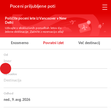
Poceni priljubljene poti
Poiščite poceni lete iz Vancouver v New
Delhi
Uživajte v ekskluzivnih ponudbah letov do
želene destinacije. Začnite z rezervacijo zdaj!
Enosmerno
Povratni izlet
Več destinacij
Od
Izvor
Na naslov
Destinacija
Odhod
ned., 9. avg. 2026