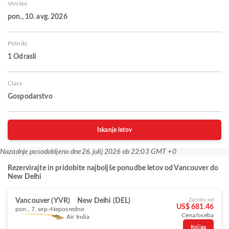
Vrnitev
pon., 10. avg. 2026
Potniki
1 Odrasli
Class
Gospodarstvo
Iskanje letov
Nazadnje posodobljeno dne
26. julij 2026 ob 22:03 GMT +0
Rezervirajte in pridobite najboljše ponudbe letov od Vancouver do
New Delhi
Vancouver (YVR)
New Delhi (DEL)
Začnite od
US$ 681.46
pon., 7. sep.
Neposredno
Cena/oseba
Air India
Knjiga