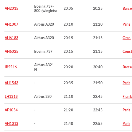
Boeing 737-
AH2015
20:05
20:25
Barce
800 (winglets)
AH1007
Airbus A320
20:10
21:20
Paris
AH6183
Airbus A320
20:15
21:15
Oran
AH6025
Boeing 737
20:15
21:15
Const
Airbus A321
IB5516
20:20
20:40
Barce
N
AH1543
-
20:35
21:50
Paris
LH1318
Airbus 320
21:10
22:45
Frank
AF1054
-
21:20
22:45
Paris
AH1013
-
21:40
22:55
Paris