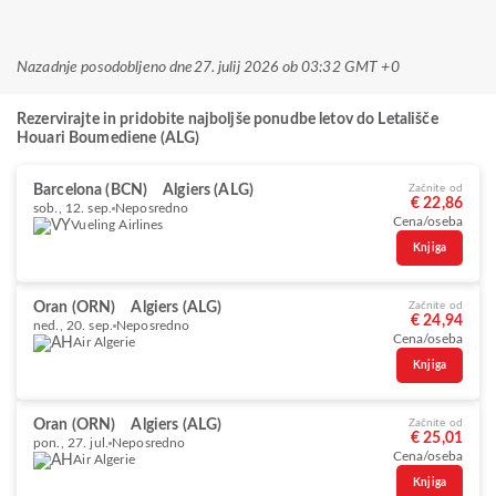
Nazadnje posodobljeno dne
27. julij 2026 ob 03:32 GMT +0
Rezervirajte in pridobite najboljše ponudbe letov do Letališče
Houari Boumediene (ALG)
Barcelona (BCN)
Algiers (ALG)
Začnite od
€ 22,86
sob., 12. sep.
Neposredno
Cena/oseba
Vueling Airlines
Knjiga
Oran (ORN)
Algiers (ALG)
Začnite od
€ 24,94
ned., 20. sep.
Neposredno
Cena/oseba
Air Algerie
Knjiga
Oran (ORN)
Algiers (ALG)
Začnite od
€ 25,01
pon., 27. jul.
Neposredno
Cena/oseba
Air Algerie
Knjiga