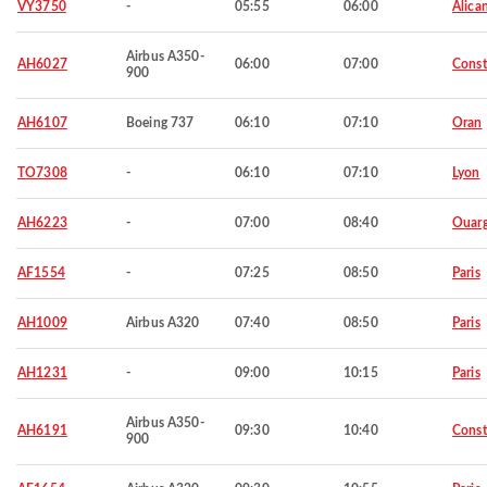
VY3750
-
05:55
06:00
Alica
Airbus A350-
AH6027
06:00
07:00
Const
900
AH6107
Boeing 737
06:10
07:10
Oran
TO7308
-
06:10
07:10
Lyon
AH6223
-
07:00
08:40
Ouarg
AF1554
-
07:25
08:50
Paris
AH1009
Airbus A320
07:40
08:50
Paris
AH1231
-
09:00
10:15
Paris
Airbus A350-
AH6191
09:30
10:40
Const
900