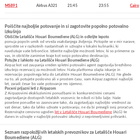
MS891
Airbus A321
21:45
23:55
Cairo
Poiščite najboljše potovanje in si zagotovite popolno potovalno
izkušnjo
Obiščite Letališče Houari Boumediene (ALG) in odkrijte lepoto
ponuja popoln umik od vrveža vsakdanjega življenja. Potopite se v mir narave,
sprostite se v razkošnih nastanitvah in uživajte v lokalni kulinariki, ki
navdušuje vaše brbončice. Izberite najboljše možnosti letov, ki so primerne za
vas, in obiščite zanimive kraje kot svojo potovalno destinacijo.
Potujte z lahkoto na Letališče Houari Boumediene (ALG)
Airpaz kot vaš zaupanja vreden spletni potovalni agent zagotavlja brezhibno
izkušnjo rezervacij za možnosti letov. Naša platforma olajša iskanje in
rezervacijo popolnega leta do Letališče Houari Boumediene (ALG). Ne glede
na to, ali potujete poslovno ali v prostem času, vam Airpaz zagotovi najboljši
let, zaradi česar bo vaše potovanje res izjemno.
Poceni prijazni leti z Airpazom
Z Airpazovimi ekskluzivnimi ponudbami in konkurenčnimi cenami
zagotavljanje dostopnih letalskih vozovnic še nikoli ni bilo lažje. Naše
posebne ponudbe so zasnovane tako, da zagotavljajo najboljšo vrednost za
vaš denar, tako da lahko uživate v potovanju, ne da bi presegli svoj proračun.
Rezervirajte cenovno ugoden
let v Letališče Houari Boumediene
(ALG) še
danes in uživajte v najboljši potovalni izkušnji z neprimerljivimi prihranki.
Seznam razpoložljivih letalskih prevoznikov za Letališče Houari
Boumediene (ALG)