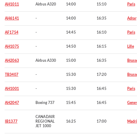
AH1011
Airbus A320
14:00
15:10
Paris
AH6141
-
14:00
16:35
Adrar
AF1754
-
14:45
16:10
Paris
AH1075
-
14:50
16:15
Lille
AH2063
Airbus A330
15:00
16:35
Bruss
TB3407
-
15:30
17:20
Bruss
AH1001
-
15:30
16:45
Paris
AH2047
Boeing 737
15:45
16:45
Gene
CANADAIR
IB1377
REGIONAL
16:25
17:00
Madr
JET 1000