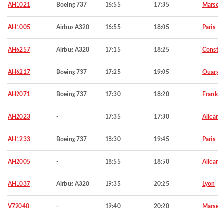
AH1021
Boeing 737
16:55
17:35
Marse
AH1005
Airbus A320
16:55
18:05
Paris
AH6257
Airbus A320
17:15
18:25
Const
AH6217
Boeing 737
17:25
19:05
Ouarg
AH2071
Boeing 737
17:30
18:20
Frank
AH2023
-
17:35
17:30
Alica
AH1233
Boeing 737
18:30
19:45
Paris
AH2005
-
18:55
18:50
Alica
AH1037
Airbus A320
19:35
20:25
Lyon
V72040
-
19:40
20:20
Marse