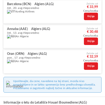
Barcelona (BCN)
Algiers (ALG)
Začnite od
€ 33,99
čet., 20. avg.
Neposredno
Cena/oseba
Vueling Airlines
Knjiga
Annaba (AAE)
Algiers (ALG)
Začnite od
€ 30,48
čet., 13. avg.
Neposredno
Cena/oseba
Air Algerie
Knjiga
Oran (ORN)
Algiers (ALG)
Začnite od
€ 32,59
pon., 17. avg.
Neposredno
Cena/oseba
Air Algerie
Knjiga
Upoštevajte, da cene, navedene na tej strani, morda niso
posodobljene in se lahko spremenijo brez predhodnega obvestila.
Prizadevamo si zagotoviti najbolj točne in aktualne informacije.
Informacije o letu do Letališče Houari Boumediene (ALG)