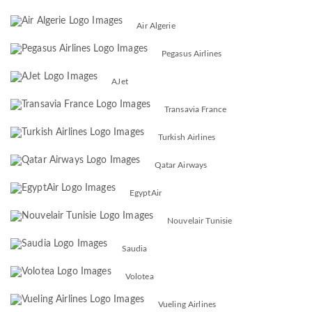
Air Algerie
Pegasus Airlines
AJet
Transavia France
Turkish Airlines
Qatar Airways
EgyptAir
Nouvelair Tunisie
Saudia
Volotea
Vueling Airlines