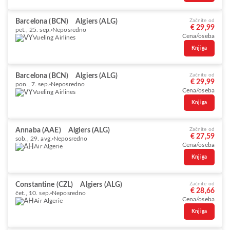
Barcelona (BCN)
Algiers (ALG)
Začnite od
€ 29,99
pet., 25. sep.
Neposredno
Cena/oseba
Vueling Airlines
Knjiga
Barcelona (BCN)
Algiers (ALG)
Začnite od
€ 29,99
pon., 7. sep.
Neposredno
Cena/oseba
Vueling Airlines
Knjiga
Annaba (AAE)
Algiers (ALG)
Začnite od
€ 27,59
sob., 29. avg.
Neposredno
Cena/oseba
Air Algerie
Knjiga
Constantine (CZL)
Algiers (ALG)
Začnite od
€ 28,66
čet., 10. sep.
Neposredno
Cena/oseba
Air Algerie
Knjiga