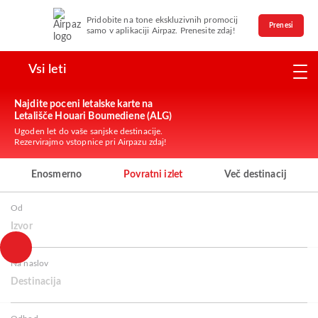
Pridobite na tone ekskluzivnih promocij
Prenesi
samo v aplikaciji Airpaz. Prenesite zdaj!
Vsi leti
Najdite poceni letalske karte na
Letališče Houari Boumediene (ALG)
Ugoden let do vaše sanjske destinacije.
Rezervirajmo vstopnice pri Airpazu zdaj!
Enosmerno
Povratni izlet
Več destinacij
Od
Izvor
Na naslov
Destinacija