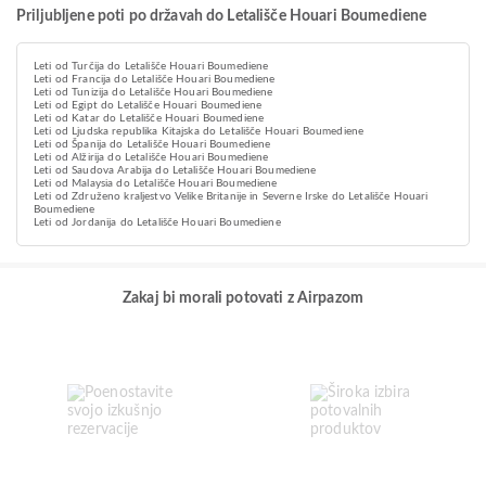
Priljubljene poti po državah do Letališče Houari Boumediene
Leti od Turčija do Letališče Houari Boumediene
Leti od Francija do Letališče Houari Boumediene
Leti od Tunizija do Letališče Houari Boumediene
Leti od Egipt do Letališče Houari Boumediene
Leti od Katar do Letališče Houari Boumediene
Leti od Ljudska republika Kitajska do Letališče Houari Boumediene
Leti od Španija do Letališče Houari Boumediene
Leti od Alžirija do Letališče Houari Boumediene
Leti od Saudova Arabija do Letališče Houari Boumediene
Leti od Malaysia do Letališče Houari Boumediene
Leti od Združeno kraljestvo Velike Britanije in Severne Irske do Letališče Houari
Boumediene
Leti od Jordanija do Letališče Houari Boumediene
Zakaj bi morali potovati z Airpazom