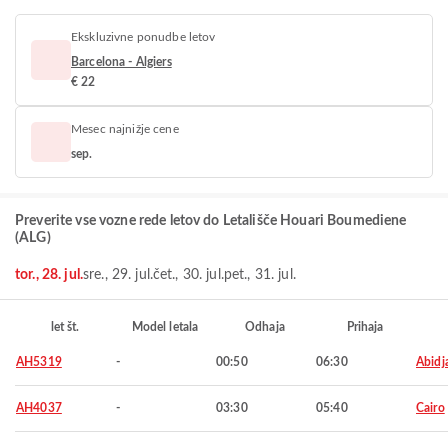
Ekskluzivne ponudbe letov
Barcelona - Algiers
€ 22
Mesec najnižje cene
sep.
Preverite vse vozne rede letov do Letališče Houari Boumediene
(ALG)
tor., 28. jul.
sre., 29. jul.
čet., 30. jul.
pet., 31. jul.
let št.
Model letala
Odhaja
Prihaja
AH5319
-
00:50
06:30
Abidj
AH4037
-
03:30
05:40
Cairo