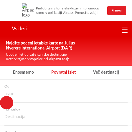
Pridobite na tone ekskluzivnih promocij
Prenesi
samo v aplikaciji Airpaz. Prenesite zdaj!
Vsi leti
Najdite poceni letalske karte na Julius
Nyerere International Airport (DAR)
Ugoden let do vaše sanjske destinacije.
Rezervirajmo vstopnice pri Airpazu zdaj!
Enosmerno
Povratni izlet
Več destinacij
Od
Izvor
Na naslov
Destinacija