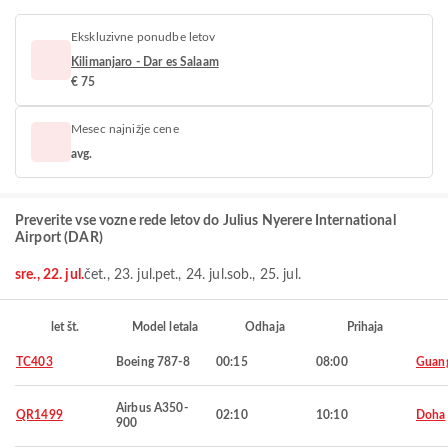
Ekskluzivne ponudbe letov
Kilimanjaro - Dar es Salaam
€ 75
Mesec najnižje cene
avg.
Preverite vse vozne rede letov do Julius Nyerere International
Airport (DAR)
sre., 22. jul.
čet., 23. jul.
pet., 24. jul.
sob., 25. jul.
let št.
Model letala
Odhaja
Prihaja
TC403
Boeing 787-8
00:15
08:00
Guan
Airbus A350-
QR1499
02:10
10:10
Doha
900