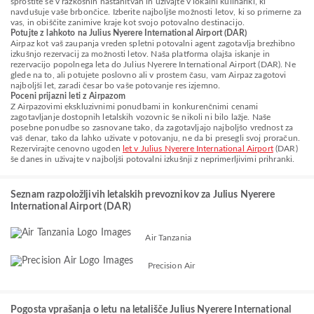
sprostite se v razkošnih nastanitvah in uživajte v lokalni kulinariki, ki
navdušuje vaše brbončice. Izberite najboljše možnosti letov, ki so primerne za
vas, in obiščite zanimive kraje kot svojo potovalno destinacijo.
Potujte z lahkoto na Julius Nyerere International Airport (DAR)
Airpaz kot vaš zaupanja vreden spletni potovalni agent zagotavlja brezhibno
izkušnjo rezervacij za možnosti letov. Naša platforma olajša iskanje in
rezervacijo popolnega leta do Julius Nyerere International Airport (DAR). Ne
glede na to, ali potujete poslovno ali v prostem času, vam Airpaz zagotovi
najboljši let, zaradi česar bo vaše potovanje res izjemno.
Poceni prijazni leti z Airpazom
Z Airpazovimi ekskluzivnimi ponudbami in konkurenčnimi cenami
zagotavljanje dostopnih letalskih vozovnic še nikoli ni bilo lažje. Naše
posebne ponudbe so zasnovane tako, da zagotavljajo najboljšo vrednost za
vaš denar, tako da lahko uživate v potovanju, ne da bi presegli svoj proračun.
Rezervirajte cenovno ugoden
let v Julius Nyerere International Airport
(DAR)
še danes in uživajte v najboljši potovalni izkušnji z neprimerljivimi prihranki.
Seznam razpoložljivih letalskih prevoznikov za Julius Nyerere
International Airport (DAR)
Air Tanzania
Precision Air
Pogosta vprašanja o letu na letališče Julius Nyerere International