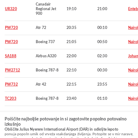
Canadair
UR320
Regional Jet
19:10
21:00
Ente
900
PW720
Atr 72
20:35
00:10
Nairo
PW720
Boeing 737
21:05
00:50
Nairo
SA188
Airbus A320
22:00
02:30
Johan
PW2712
Boeing 787-8
22:10
00:30
Nairo
PW732
Atr 42
22:15
23:55
Nairo
TC203
Boeing 787-8
23:40
01:10
Nairo
Poiščite najboljše potovanje in si zagotovite popolno potovalno
izkušnjo
Obiščite Julius Nyerere International Airport (DAR) in odkrijte lepoto
ponuja popoln umik od vrveža vsakdanjega življenja. Potopite se v mir narave,