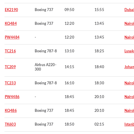
EK2190
Boeing 737
09:50
15:55
Duba
KQ484
Boeing 737
12:20
13:45
Nairo
PW4484
-
12:20
13:45
Nairo
TC216
Boeing 787-8
13:10
18:25
Lusak
Airbus A220-
TC209
14:15
18:40
Johan
300
TC233
Boeing 787-8
16:10
18:30
Nairo
PW4486
-
18:45
20:10
Nairo
KQ486
Boeing 737
18:45
20:10
Nairo
TK603
Boeing 737
18:50
02:15
Istan