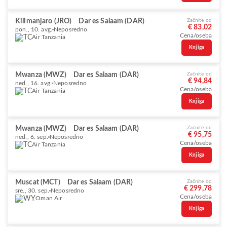
Kilimanjaro (JRO)
Dar es Salaam (DAR)
Začnite od
€ 83,02
pon., 10. avg.
Neposredno
Cena/oseba
Air Tanzania
Knjiga
Mwanza (MWZ)
Dar es Salaam (DAR)
Začnite od
€ 94,84
ned., 16. avg.
Neposredno
Cena/oseba
Air Tanzania
Knjiga
Mwanza (MWZ)
Dar es Salaam (DAR)
Začnite od
€ 95,75
ned., 6. sep.
Neposredno
Cena/oseba
Air Tanzania
Knjiga
Muscat (MCT)
Dar es Salaam (DAR)
Začnite od
€ 299,78
sre., 30. sep.
Neposredno
Cena/oseba
Oman Air
Knjiga