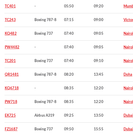
TC401
-
05:50
09:20
Mumb
TC243
Boeing 787-8
07:15
09:00
Victor
KQ482
Boeing 737
07:40
09:05
Nairo
PW4482
-
07:40
09:05
Nairo
TC201
Boeing 737
07:40
09:10
Nairo
QR1481
Boeing 787-8
08:20
13:45
Doha
KQ6718
-
08:35
12:20
Nairo
PW718
Boeing 787-8
08:35
12:20
Nairo
EK725
Airbus A319
09:25
13:50
Duba
FZ1687
Boeing 737
09:50
15:55
Duba