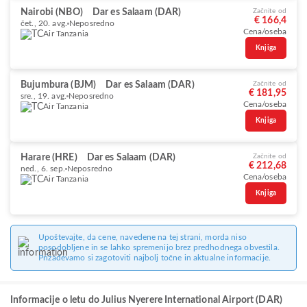
Nairobi (NBO)
Dar es Salaam (DAR)
Začnite od
€ 166,4
čet., 20. avg.
Neposredno
Cena/oseba
Air Tanzania
Knjiga
Bujumbura (BJM)
Dar es Salaam (DAR)
Začnite od
€ 181,95
sre., 19. avg.
Neposredno
Cena/oseba
Air Tanzania
Knjiga
Harare (HRE)
Dar es Salaam (DAR)
Začnite od
€ 212,68
ned., 6. sep.
Neposredno
Cena/oseba
Air Tanzania
Knjiga
Upoštevajte, da cene, navedene na tej strani, morda niso
posodobljene in se lahko spremenijo brez predhodnega obvestila.
Prizadevamo si zagotoviti najbolj točne in aktualne informacije.
Informacije o letu do Julius Nyerere International Airport (DAR)