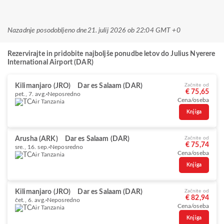
Nazadnje posodobljeno dne
21. julij 2026 ob 22:04 GMT +0
Rezervirajte in pridobite najboljše ponudbe letov do Julius Nyerere
International Airport (DAR)
Kilimanjaro (JRO)
Dar es Salaam (DAR)
Začnite od
€ 75,65
pet., 7. avg.
Neposredno
Cena/oseba
Air Tanzania
Knjiga
Arusha (ARK)
Dar es Salaam (DAR)
Začnite od
€ 75,74
sre., 16. sep.
Neposredno
Cena/oseba
Air Tanzania
Knjiga
Kilimanjaro (JRO)
Dar es Salaam (DAR)
Začnite od
€ 82,94
čet., 6. avg.
Neposredno
Cena/oseba
Air Tanzania
Knjiga