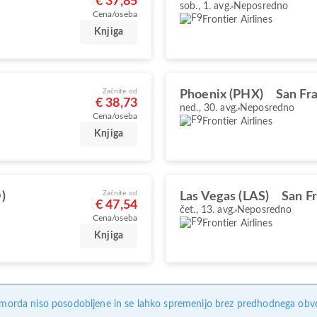
€ 37,85
sob., 1. avg.
Neposredno
Cena/oseba
Frontier Airlines
Knjiga
Začnite od
Phoenix (PHX)
San Fr
€ 38,73
ned., 30. avg.
Neposredno
Cena/oseba
Frontier Airlines
Knjiga
Začnite od
)
Las Vegas (LAS)
San F
€ 47,54
čet., 13. avg.
Neposredno
Cena/oseba
Frontier Airlines
Knjiga
, morda niso posodobljene in se lahko spremenijo brez predhodnega obves