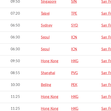
09:50
Singapore
SIN
San F
07:20
Taipei
TPE
San F
06:50
Sydney
SYD
San F
06:30
Seoul
ICN
San F
06:30
Seoul
ICN
San F
09:50
Hong Kong
HKG
San F
08:55
Shanghai
PVG
San F
10:30
Beijing
PEK
San F
11:25
Hong Kong
HKG
San F
11:25
Hong Kong
HKG
San F