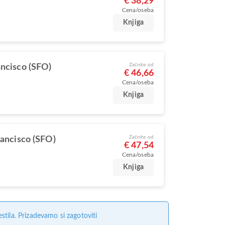
€ 38,29
Cena/oseba
Knjiga
Začnite od
ancisco (SFO)
€ 46,66
Cena/oseba
Knjiga
Začnite od
rancisco (SFO)
€ 47,54
Cena/oseba
Knjiga
tila. Prizadevamo si zagotoviti