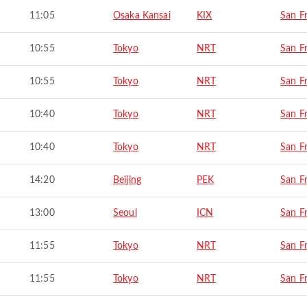
11:05
Osaka Kansai
KIX
San F
10:55
Tokyo
NRT
San F
10:55
Tokyo
NRT
San F
10:40
Tokyo
NRT
San F
10:40
Tokyo
NRT
San F
14:20
Beijing
PEK
San F
13:00
Seoul
ICN
San F
11:55
Tokyo
NRT
San F
11:55
Tokyo
NRT
San F