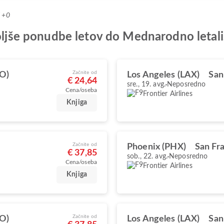
T +0
boljše ponudbe letov do Mednarodno letal
Začnite od
FO)
Los Angeles (LAX)
San
€ 24,64
sre., 19. avg.
Neposredno
Cena/oseba
Frontier Airlines
Knjiga
Začnite od
Phoenix (PHX)
San Fr
€ 37,85
sob., 22. avg.
Neposredno
Cena/oseba
Frontier Airlines
Knjiga
Začnite od
FO)
Los Angeles (LAX)
San