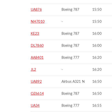
UA876
Boeing 787
15:50
NH7010
-
15:50
KE23
Boeing 787
16:00
DL7860
Boeing 787
16:00
AA8401
Boeing 777
16:20
JL2
-
16:20
UA892
Airbus A321 N
16:50
OZ6614
Boeing 787
16:50
UA34
Boeing 777
16:55