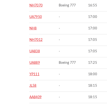
NH7070
Boeing 777
16:55
UA7950
-
17:00
NH8
-
17:00
NH7012
-
17:05
UA838
-
17:05
UA889
Boeing 777
17:25
YP111
-
18:00
JL58
-
18:15
AA8409
-
18:15