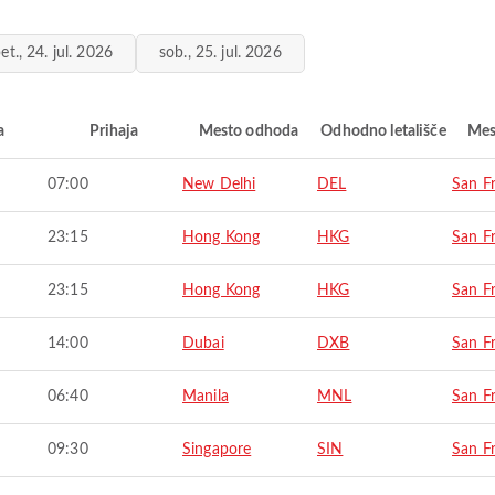
et., 24. jul. 2026
sob., 25. jul. 2026
a
Prihaja
Mesto odhoda
Odhodno letališče
Mes
07:00
New Delhi
DEL
San F
23:15
Hong Kong
HKG
San F
23:15
Hong Kong
HKG
San F
14:00
Dubai
DXB
San F
06:40
Manila
MNL
San F
09:30
Singapore
SIN
San F