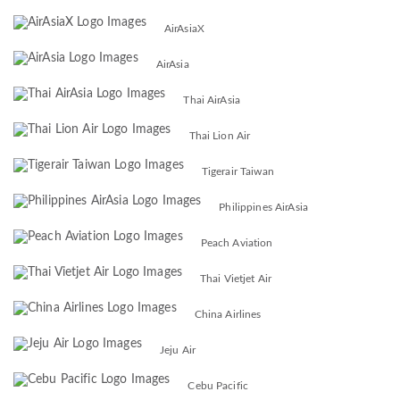
AirAsiaX
AirAsia
Thai AirAsia
Thai Lion Air
Tigerair Taiwan
Philippines AirAsia
Peach Aviation
Thai Vietjet Air
China Airlines
Jeju Air
Cebu Pacific