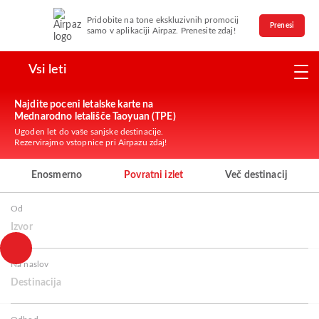
Pridobite na tone ekskluzivnih promocij
Prenesi
samo v aplikaciji Airpaz. Prenesite zdaj!
Vsi leti
Najdite poceni letalske karte na
Mednarodno letališče Taoyuan (TPE)
Ugoden let do vaše sanjske destinacije.
Rezervirajmo vstopnice pri Airpazu zdaj!
Enosmerno
Povratni izlet
Več destinacij
Od
Izvor
Na naslov
Destinacija