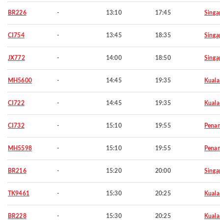
BR226
-
13:10
17:45
Singa
CI754
-
13:45
18:35
Singa
JX772
-
14:00
18:50
Singa
MH5600
-
14:45
19:35
Kuala
CI722
-
14:45
19:35
Kuala
CI732
-
15:10
19:55
Pena
MH5598
-
15:10
19:55
Pena
BR216
-
15:20
20:00
Singa
TK9461
-
15:30
20:25
Kuala
BR228
-
15:30
20:25
Kuala