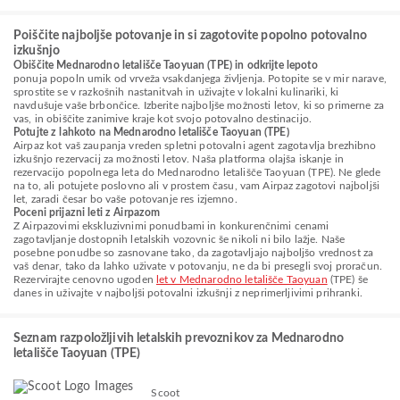
Poiščite najboljše potovanje in si zagotovite popolno potovalno
izkušnjo
Obiščite Mednarodno letališče Taoyuan (TPE) in odkrijte lepoto
ponuja popoln umik od vrveža vsakdanjega življenja. Potopite se v mir narave,
sprostite se v razkošnih nastanitvah in uživajte v lokalni kulinariki, ki
navdušuje vaše brbončice. Izberite najboljše možnosti letov, ki so primerne za
vas, in obiščite zanimive kraje kot svojo potovalno destinacijo.
Potujte z lahkoto na Mednarodno letališče Taoyuan (TPE)
Airpaz kot vaš zaupanja vreden spletni potovalni agent zagotavlja brezhibno
izkušnjo rezervacij za možnosti letov. Naša platforma olajša iskanje in
rezervacijo popolnega leta do Mednarodno letališče Taoyuan (TPE). Ne glede
na to, ali potujete poslovno ali v prostem času, vam Airpaz zagotovi najboljši
let, zaradi česar bo vaše potovanje res izjemno.
Poceni prijazni leti z Airpazom
Z Airpazovimi ekskluzivnimi ponudbami in konkurenčnimi cenami
zagotavljanje dostopnih letalskih vozovnic še nikoli ni bilo lažje. Naše
posebne ponudbe so zasnovane tako, da zagotavljajo najboljšo vrednost za
vaš denar, tako da lahko uživate v potovanju, ne da bi presegli svoj proračun.
Rezervirajte cenovno ugoden
let v Mednarodno letališče Taoyuan
(TPE) še
danes in uživajte v najboljši potovalni izkušnji z neprimerljivimi prihranki.
Seznam razpoložljivih letalskih prevoznikov za Mednarodno
letališče Taoyuan (TPE)
Scoot