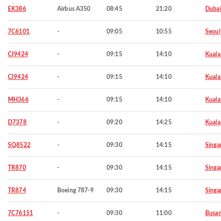
EK386
Airbus A350
08:45
21:20
Duba
7C6101
-
09:05
10:55
Seoul
CI9424
-
09:15
14:10
Kuala
CI9424
-
09:15
14:10
Kuala
MH366
-
09:15
14:10
Kuala
D7378
-
09:20
14:25
Kuala
SQ8522
-
09:30
14:15
Singa
TR870
-
09:30
14:15
Singa
TR874
Boeing 787-9
09:30
14:15
Singa
7C76151
-
09:30
11:00
Busa