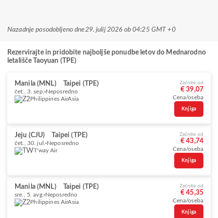
Nazadnje posodobljeno dne
29. julij 2026 ob 04:25 GMT +0
Rezervirajte in pridobite najboljše ponudbe letov do Mednarodno
letališče Taoyuan (TPE)
Manila (MNL)
Taipei (TPE)
Začnite od
€ 39,07
čet., 3. sep.
Neposredno
Cena/oseba
Philippines AirAsia
Knjiga
Jeju (CJU)
Taipei (TPE)
Začnite od
€ 43,74
čet., 30. jul.
Neposredno
Cena/oseba
T'way Air
Knjiga
Manila (MNL)
Taipei (TPE)
Začnite od
€ 45,35
sre., 5. avg.
Neposredno
Cena/oseba
Philippines AirAsia
Knjiga