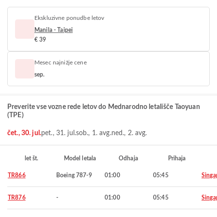
Ekskluzivne ponudbe letov
Manila - Taipei
€ 39
Mesec najnižje cene
sep.
Preverite vse vozne rede letov do Mednarodno letališče Taoyuan
(TPE)
čet., 30. jul.
pet., 31. jul.
sob., 1. avg.
ned., 2. avg.
let št.
Model letala
Odhaja
Prihaja
TR866
Boeing 787-9
01:00
05:45
Singa
TR876
-
01:00
05:45
Singa