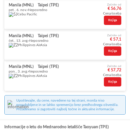
Manila (MNL)
Taipei (TPE)
Začnite od
€ 56,76
pet., 6. nov.
Neposredno
Cena/oseba
Cebu Pacific
Knjiga
Manila (MNL)
Taipei (TPE)
Začnite od
€ 57,1
čet., 13. avg.
Neposredno
Cena/oseba
Philippines AirAsia
Knjiga
Manila (MNL)
Taipei (TPE)
Začnite od
€ 57,72
pon., 3. avg.
Neposredno
Cena/oseba
Philippines AirAsia
Knjiga
Upoštevajte, da cene, navedene na tej strani, morda niso
posodobljene in se lahko spremenijo brez predhodnega obvestila.
Prizadevamo si zagotoviti najbolj točne in aktualne informacije.
Informacije o letu do Mednarodno letališče Taoyuan (TPE)