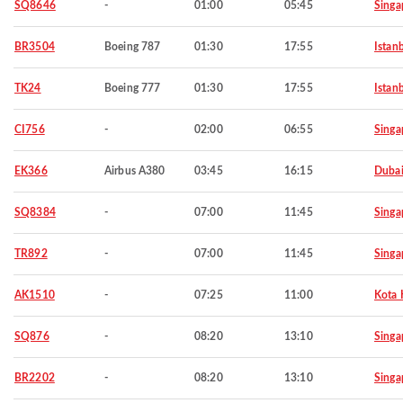
SQ8646
-
01:00
05:45
Singa
BR3504
Boeing 787
01:30
17:55
Istan
TK24
Boeing 777
01:30
17:55
Istan
CI756
-
02:00
06:55
Singa
EK366
Airbus A380
03:45
16:15
Duba
SQ8384
-
07:00
11:45
Singa
TR892
-
07:00
11:45
Singa
AK1510
-
07:25
11:00
Kota 
SQ876
-
08:20
13:10
Singa
BR2202
-
08:20
13:10
Singa