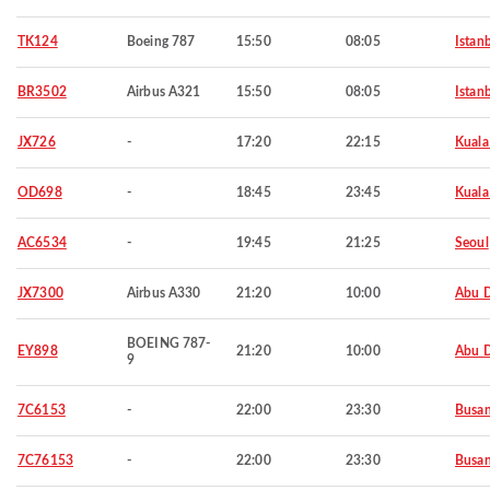
TK124
Boeing 787
15:50
08:05
Istan
BR3502
Airbus A321
15:50
08:05
Istan
JX726
-
17:20
22:15
Kuala
OD698
-
18:45
23:45
Kuala
AC6534
-
19:45
21:25
Seoul
JX7300
Airbus A330
21:20
10:00
Abu 
BOEING 787-
EY898
21:20
10:00
Abu 
9
7C6153
-
22:00
23:30
Busa
7C76153
-
22:00
23:30
Busa