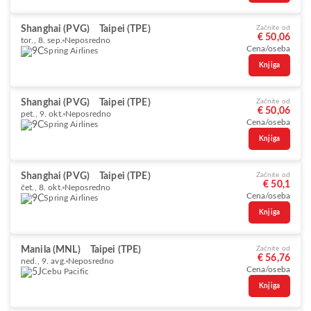
Shanghai (PVG)
Taipei (TPE)
Začnite od
€ 50,06
tor., 8. sep.
Neposredno
Cena/oseba
Spring Airlines
Knjiga
Shanghai (PVG)
Taipei (TPE)
Začnite od
€ 50,06
pet., 9. okt.
Neposredno
Cena/oseba
Spring Airlines
Knjiga
Shanghai (PVG)
Taipei (TPE)
Začnite od
€ 50,1
čet., 8. okt.
Neposredno
Cena/oseba
Spring Airlines
Knjiga
Manila (MNL)
Taipei (TPE)
Začnite od
€ 56,76
ned., 9. avg.
Neposredno
Cena/oseba
Cebu Pacific
Knjiga