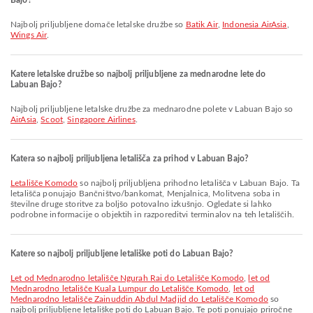
Bajo?
Najbolj priljubljene domače letalske družbe so
Batik Air
,
Indonesia AirAsia
,
Wings Air
.
Katere letalske družbe so najbolj priljubljene za mednarodne lete do
Labuan Bajo?
Najbolj priljubljene letalske družbe za mednarodne polete v Labuan Bajo so
AirAsia
,
Scoot
,
Singapore Airlines
.
Katera so najbolj priljubljena letališča za prihod v Labuan Bajo?
Letališče Komodo
so najbolj priljubljena prihodno letališča v Labuan Bajo. Ta
letališča ponujajo Bančništvo/bankomat, Menjalnica, Molitvena soba in
številne druge storitve za boljšo potovalno izkušnjo. Ogledate si lahko
podrobne informacije o objektih in razporeditvi terminalov na teh letališčih.
Katere so najbolj priljubljene letališke poti do Labuan Bajo?
let od Mednarodno letališče Ngurah Rai do Letališče Komodo
,
let od
Mednarodno letališče Kuala Lumpur do Letališče Komodo
,
let od
Mednarodno letališče Zainuddin Abdul Madjid do Letališče Komodo
so
najbolj priljubljene letališke poti do Labuan Bajo. Te poti ponujajo priročne