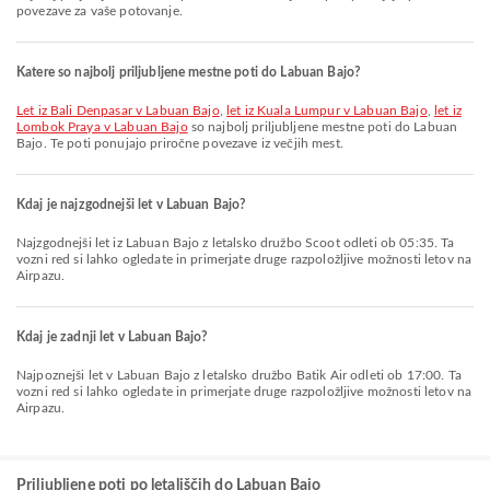
povezave za vaše potovanje.
Katere so najbolj priljubljene mestne poti do Labuan Bajo?
let iz Bali Denpasar v Labuan Bajo
,
let iz Kuala Lumpur v Labuan Bajo
,
let iz
Lombok Praya v Labuan Bajo
so najbolj priljubljene mestne poti do Labuan
Bajo. Te poti ponujajo priročne povezave iz večjih mest.
Kdaj je najzgodnejši let v Labuan Bajo?
Najzgodnejši let iz Labuan Bajo z letalsko družbo Scoot odleti ob 05:35. Ta
vozni red si lahko ogledate in primerjate druge razpoložljive možnosti letov na
Airpazu.
Kdaj je zadnji let v Labuan Bajo?
Najpoznejši let v Labuan Bajo z letalsko družbo Batik Air odleti ob 17:00. Ta
vozni red si lahko ogledate in primerjate druge razpoložljive možnosti letov na
Airpazu.
Priljubljene poti po letališčih do Labuan Bajo