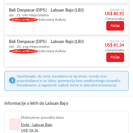
Bali Denpasar (DPS)
Labuan Bajo (LBJ)
Začnite od
US$ 80.92
sre., 21. okt.
Neposredno
Cena/oseba
Indonesia AirAsia
Knjiga
Bali Denpasar (DPS)
Labuan Bajo (LBJ)
Začnite od
US$ 81.34
čet., 20. avg.
Neposredno
Cena/oseba
Indonesia AirAsia
Knjiga
Upoštevajte, da cene, navedene na tej strani, morda niso
posodobljene in se lahko spremenijo brez predhodnega obvestila.
Prizadevamo si zagotoviti najbolj točne in aktualne informacije.
Informacije o letih do Labuan Bajo
Ekskluzivne ponudbe letov
Ende - Labuan Bajo
US$ 58.36