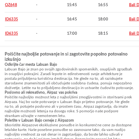
QZ648
-
15:45
16:55
Bali 
ID6335
-
16:45
18:00
Bali 
ID6335
-
17:00
18:15
Bali 
Poiščite najboljše potovanje in si zagotovite popolno potovalno
izkušnjo
Odkrijte čar mesta Labuan Bajo
Labuan Bajo je znan po svojih zgodovinskih spomenikih, osupljivih zgradbah
in osupljivi pokrajini. Zaradi lepote in edinstvenosti svoje arhitekture je
postala priljubljena turistična destinacija. Ne glede na to, ali raziskujete
starodavne znamenitosti ali občudujete sodobna čudesa, ponuja nepozabno
doživetje. Letite na to priljubljeno destinacijo in ustvarite čudovito potovanje.
Poslovno ali rekreativno, Airpaz vas pokriva
Poiščite najboljšo možnost leta z najboljšimi zmogljivostmi in storitvami prek
Airpaza. Naj bo vaše potovanje v Labuan Bajo prijetno potovanje. Ne glede
na to, ali potujete poslovno ali v prostem času, Airpaz zagotavlja, da imate
najboljše možnosti letenja na dosegu roke. S pomočjo naše podpore
strankam uživajte v nemotenem letu.
Poletite v Labuan Bajo ceneje z Airpazom
Izkoristite Airpazove ekskluzivne ponudbe in konkurenčne cene za dostopne
letalske karte. Naše posebne ponudbe so zasnovane tako, da vam nudijo
najboljšo vrednost za vaš denar in zagotavljajo, da boste lahko uživali v