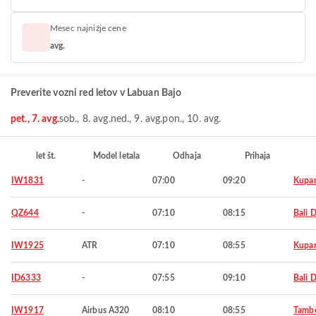
Mesec najnižje cene
avg.
Preverite vozni red letov v Labuan Bajo
pet., 7. avg.
sob., 8. avg.
ned., 9. avg.
pon., 10. avg.
let št.
Model letala
Odhaja
Prihaja
IW1831
-
07:00
09:20
Kupa
QZ644
-
07:10
08:15
Bali 
IW1925
ATR
07:10
08:55
Kupa
ID6333
-
07:55
09:10
Bali 
IW1917
Airbus A320
08:10
08:55
Tamb