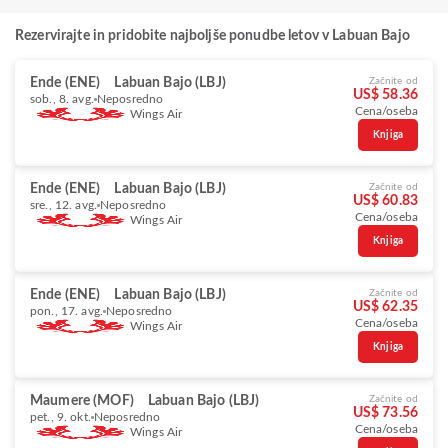
Rezervirajte in pridobite najboljše ponudbe letov v Labuan Bajo
Ende (ENE)
Labuan Bajo (LBJ)
Začnite od
US$ 58.36
sob., 8. avg.
Neposredno
Cena/oseba
Wings Air
Knjiga
Ende (ENE)
Labuan Bajo (LBJ)
Začnite od
US$ 60.83
sre., 12. avg.
Neposredno
Cena/oseba
Wings Air
Knjiga
Ende (ENE)
Labuan Bajo (LBJ)
Začnite od
US$ 62.35
pon., 17. avg.
Neposredno
Cena/oseba
Wings Air
Knjiga
Maumere (MOF)
Labuan Bajo (LBJ)
Začnite od
US$ 73.56
pet., 9. okt.
Neposredno
Cena/oseba
Wings Air