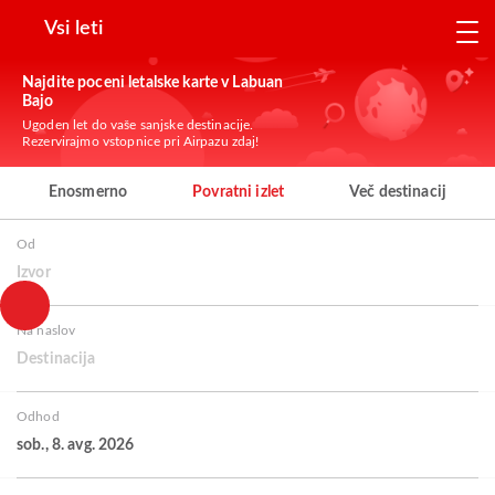
Vsi leti
Najdite poceni letalske karte v Labuan
Bajo
Ugoden let do vaše sanjske destinacije.
Rezervirajmo vstopnice pri Airpazu zdaj!
Enosmerno
Povratni izlet
Več destinacij
Od
Izvor
Na naslov
Destinacija
Odhod
sob., 8. avg. 2026