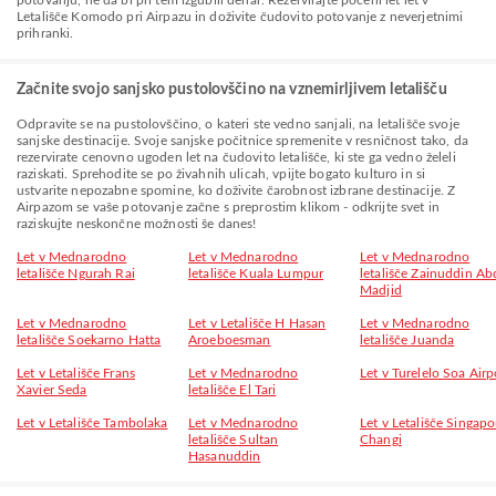
potovanju, ne da bi pri tem izgubili denar. Rezervirajte poceni let let v
Letališče Komodo pri Airpazu in doživite čudovito potovanje z neverjetnimi
prihranki.
Začnite svojo sanjsko pustolovščino na vznemirljivem letališču
Odpravite se na pustolovščino, o kateri ste vedno sanjali, na letališče svoje
sanjske destinacije. Svoje sanjske počitnice spremenite v resničnost tako, da
rezervirate cenovno ugoden let na čudovito letališče, ki ste ga vedno želeli
raziskati. Sprehodite se po živahnih ulicah, vpijte bogato kulturo in si
ustvarite nepozabne spomine, ko doživite čarobnost izbrane destinacije. Z
Airpazom se vaše potovanje začne s preprostim klikom - odkrijte svet in
raziskujte neskončne možnosti še danes!
Let v Mednarodno
Let v Mednarodno
Let v Mednarodno
letališče Ngurah Rai
letališče Kuala Lumpur
letališče Zainuddin Ab
Madjid
Let v Mednarodno
Let v Letališče H Hasan
Let v Mednarodno
letališče Soekarno Hatta
Aroeboesman
letališče Juanda
Let v Letališče Frans
Let v Mednarodno
Let v Turelelo Soa Airp
Xavier Seda
letališče El Tari
Let v Letališče Tambolaka
Let v Mednarodno
Let v Letališče Singapo
letališče Sultan
Changi
Hasanuddin