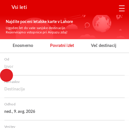
Vsi leti
Najdite poceni letalske karte v Lahore
Ugoden let do vaše sanjske destinacije.
Rezervirajmo vstopnice pri Airpazu zdaj!
Enosmerno
Povratni izlet
Več destinacij
Od
Izvor
Na naslov
Destinacija
Odhod
ned., 9. avg. 2026
Vrnitev