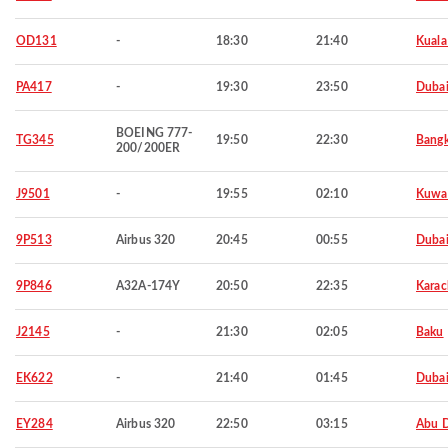
OD131
-
18:30
21:40
Kuala
PA417
-
19:30
23:50
Duba
BOEING 777-
TG345
19:50
22:30
Bang
200/200ER
J9501
-
19:55
02:10
Kuwa
9P513
Airbus 320
20:45
00:55
Duba
9P846
A32A-174Y
20:50
22:35
Karac
J2145
-
21:30
02:05
Baku
EK622
-
21:40
01:45
Duba
EY284
Airbus 320
22:50
03:15
Abu 