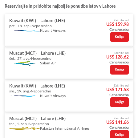
Rezervirajte in pridobite najboljše ponudbe letov v Lahore
Kuwait (KWI)
Lahore (LHE)
Začnite od
US$ 159.98
pet., 18. sep.
Neposredno
Cena/oseba
Kuwait Airways
Knjiga
Muscat (MCT)
Lahore (LHE)
Začnite od
US$ 128.62
čet., 27. avg.
Neposredno
Cena/oseba
Salam Air
Knjiga
Kuwait (KWI)
Lahore (LHE)
Začnite od
US$ 171.58
sre., 19. avg.
Neposredno
Cena/oseba
Kuwait Airways
Knjiga
Muscat (MCT)
Lahore (LHE)
Začnite od
US$ 141.66
tor., 1. sep.
Neposredno
Cena/oseba
Pakistan International Airlines
Knjiga