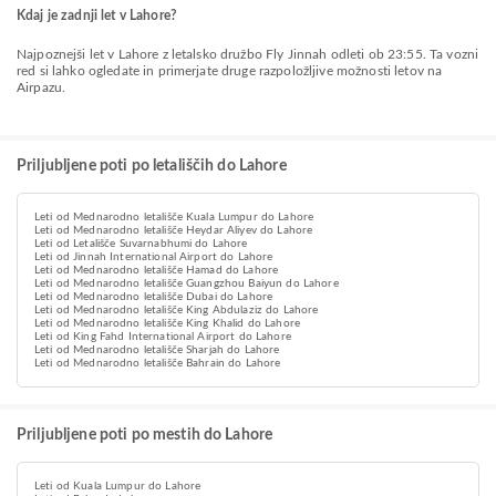
Kdaj je zadnji let v Lahore?
Najpoznejši let v Lahore z letalsko družbo Fly Jinnah odleti ob 23:55. Ta vozni
red si lahko ogledate in primerjate druge razpoložljive možnosti letov na
Airpazu.
Priljubljene poti po letališčih do Lahore
Leti od Mednarodno letališče Kuala Lumpur do Lahore
Leti od Mednarodno letališče Heydar Aliyev do Lahore
Leti od Letališče Suvarnabhumi do Lahore
Leti od Jinnah International Airport do Lahore
Leti od Mednarodno letališče Hamad do Lahore
Leti od Mednarodno letališče Guangzhou Baiyun do Lahore
Leti od Mednarodno letališče Dubai do Lahore
Leti od Mednarodno letališče King Abdulaziz do Lahore
Leti od Mednarodno letališče King Khalid do Lahore
Leti od King Fahd International Airport do Lahore
Leti od Mednarodno letališče Sharjah do Lahore
Leti od Mednarodno letališče Bahrain do Lahore
Priljubljene poti po mestih do Lahore
Leti od Kuala Lumpur do Lahore