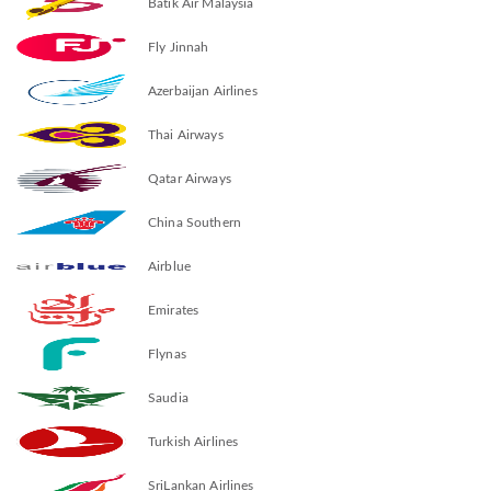
Batik Air Malaysia
Fly Jinnah
Azerbaijan Airlines
Thai Airways
Qatar Airways
China Southern
Airblue
Emirates
Flynas
Saudia
Turkish Airlines
SriLankan Airlines