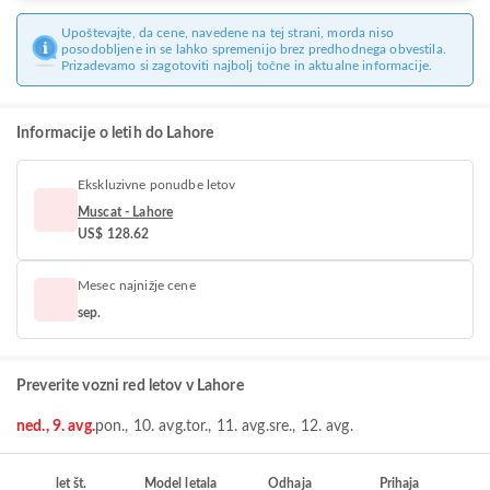
Upoštevajte, da cene, navedene na tej strani, morda niso
posodobljene in se lahko spremenijo brez predhodnega obvestila.
Prizadevamo si zagotoviti najbolj točne in aktualne informacije.
Informacije o letih do Lahore
Ekskluzivne ponudbe letov
Muscat - Lahore
US$ 128.62
Mesec najnižje cene
sep.
Preverite vozni red letov v Lahore
ned., 9. avg.
pon., 10. avg.
tor., 11. avg.
sre., 12. avg.
let št.
Model letala
Odhaja
Prihaja