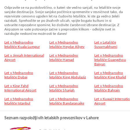
Odpravite se na pustolovščino, o kateri ste vedno sanjali, na letališče svoje
sanjske destinacije. Svoje sanjske počitnice spremenite v resničnost tako, da
rezervirate cenovno ugoden let na čudovito letališče, ki ste ga vedno želeli
raziskati. Sprehodite se po živahnih ulicah, vpijte bogato kulturo in si
ustvarite nepozabne spomine, ko doživite čarobnost izbrane destinacije. Z
Airpazom se vaše potovanje začne s preprostim klikom - odkrijte svet in
raziskujte neskončne možnosti še danes!
Let v Mednarodno
Let v Mednarodno
Let v Letališče
letališče Kuala Lumpur
letališče Heydar Aliyev
Suvarnabhumi
Let v Jinnah International
Let v Mednarodno
Let v Mednarodno
Airport
letališče Hamad
letališče Guangzhou
Baiyun
Let v Mednarodno
Let v Mednarodno
Let v Mednarodno
letališče Dubai
letališče King Abdulaziz
letališče King Khalid
Let v King Fahd
Let v Mednarodno
Let v Mednarodno
International Airport
letališče Sharjah
letališče Bahrain
Let v Mednarodno
Let v Mednarodno
Let v Kuwait Internatio
letališče Istanbul
letališče Bandaranaike
Airport
Seznam razpoložljivih letalskih prevoznikov v Lahore