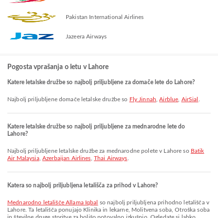
Pakistan International Airlines
Jazeera Airways
Pogosta vprašanja o letu v Lahore
Katere letalske družbe so najbolj priljubljene za domače lete do Lahore?
Najbolj priljubljene domače letalske družbe so
Fly Jinnah
,
Airblue
,
AirSial
.
Katere letalske družbe so najbolj priljubljene za mednarodne lete do
Lahore?
Najbolj priljubljene letalske družbe za mednarodne polete v Lahore so
Batik
Air Malaysia
,
Azerbaijan Airlines
,
Thai Airways
.
Katera so najbolj priljubljena letališča za prihod v Lahore?
Mednarodno letališče Allama Iqbal
so najbolj priljubljena prihodno letališča v
Lahore. Ta letališča ponujajo Klinika in lekarne, Molitvena soba, Otroška soba
in številne druge storitve za boljšo potovalno izkušnjo. Ogledate si lahko