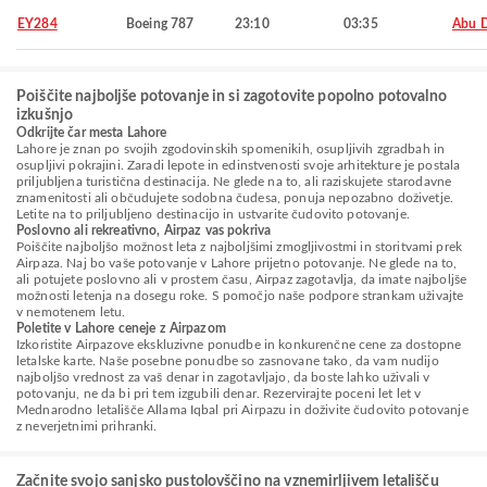
EY284
Boeing 787
23:10
03:35
Abu 
Poiščite najboljše potovanje in si zagotovite popolno potovalno
izkušnjo
Odkrijte čar mesta Lahore
Lahore je znan po svojih zgodovinskih spomenikih, osupljivih zgradbah in
osupljivi pokrajini. Zaradi lepote in edinstvenosti svoje arhitekture je postala
priljubljena turistična destinacija. Ne glede na to, ali raziskujete starodavne
znamenitosti ali občudujete sodobna čudesa, ponuja nepozabno doživetje.
Letite na to priljubljeno destinacijo in ustvarite čudovito potovanje.
Poslovno ali rekreativno, Airpaz vas pokriva
Poiščite najboljšo možnost leta z najboljšimi zmogljivostmi in storitvami prek
Airpaza. Naj bo vaše potovanje v Lahore prijetno potovanje. Ne glede na to,
ali potujete poslovno ali v prostem času, Airpaz zagotavlja, da imate najboljše
možnosti letenja na dosegu roke. S pomočjo naše podpore strankam uživajte
v nemotenem letu.
Poletite v Lahore ceneje z Airpazom
Izkoristite Airpazove ekskluzivne ponudbe in konkurenčne cene za dostopne
letalske karte. Naše posebne ponudbe so zasnovane tako, da vam nudijo
najboljšo vrednost za vaš denar in zagotavljajo, da boste lahko uživali v
potovanju, ne da bi pri tem izgubili denar. Rezervirajte poceni let let v
Mednarodno letališče Allama Iqbal pri Airpazu in doživite čudovito potovanje
z neverjetnimi prihranki.
Začnite svojo sanjsko pustolovščino na vznemirljivem letališču