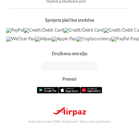
Najbolj priljubljene poti
Sprejeta plačilna sredstva
Družbena omrežja
Prenesi
Avtorske pravice 2026 Airpaz.com. Vse pravice pridržane.