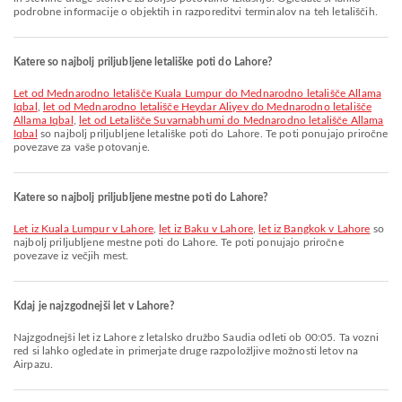
podrobne informacije o objektih in razporeditvi terminalov na teh letališčih.
Katere so najbolj priljubljene letališke poti do Lahore?
let od Mednarodno letališče Kuala Lumpur do Mednarodno letališče Allama
Iqbal
,
let od Mednarodno letališče Heydar Aliyev do Mednarodno letališče
Allama Iqbal
,
let od Letališče Suvarnabhumi do Mednarodno letališče Allama
Iqbal
so najbolj priljubljene letališke poti do Lahore. Te poti ponujajo priročne
povezave za vaše potovanje.
Katere so najbolj priljubljene mestne poti do Lahore?
let iz Kuala Lumpur v Lahore
,
let iz Baku v Lahore
,
let iz Bangkok v Lahore
so
najbolj priljubljene mestne poti do Lahore. Te poti ponujajo priročne
povezave iz večjih mest.
Kdaj je najzgodnejši let v Lahore?
Najzgodnejši let iz Lahore z letalsko družbo Saudia odleti ob 00:05. Ta vozni
red si lahko ogledate in primerjate druge razpoložljive možnosti letov na
Airpazu.