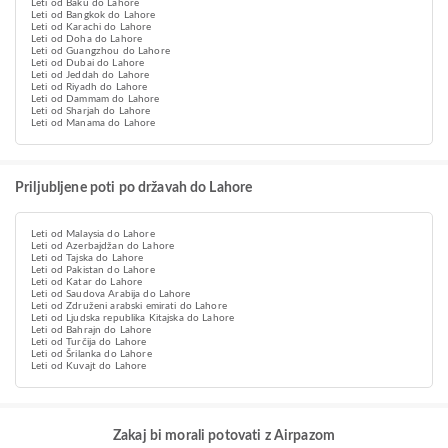
Leti od Baku do Lahore
Leti od Bangkok do Lahore
Leti od Karachi do Lahore
Leti od Doha do Lahore
Leti od Guangzhou do Lahore
Leti od Dubai do Lahore
Leti od Jeddah do Lahore
Leti od Riyadh do Lahore
Leti od Dammam do Lahore
Leti od Sharjah do Lahore
Leti od Manama do Lahore
Priljubljene poti po državah do Lahore
Leti od Malaysia do Lahore
Leti od Azerbajdžan do Lahore
Leti od Tajska do Lahore
Leti od Pakistan do Lahore
Leti od Katar do Lahore
Leti od Saudova Arabija do Lahore
Leti od Združeni arabski emirati do Lahore
Leti od Ljudska republika Kitajska do Lahore
Leti od Bahrajn do Lahore
Leti od Turčija do Lahore
Leti od Šrilanka do Lahore
Leti od Kuvajt do Lahore
Zakaj bi morali potovati z Airpazom