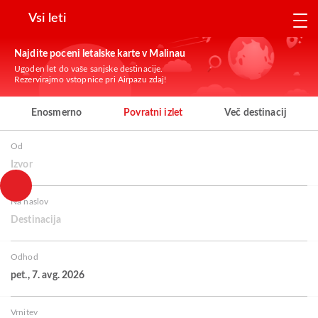
Vsi leti
Najdite poceni letalske karte v Malinau
Ugoden let do vaše sanjske destinacije.
Rezervirajmo vstopnice pri Airpazu zdaj!
Enosmerno
Povratni izlet
Več destinacij
Od
Izvor
Na naslov
Destinacija
Odhod
pet., 7. avg. 2026
Vrnitev