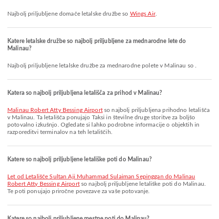
Najbolj priljubljene domače letalske družbe so
Wings Air
.
Katere letalske družbe so najbolj priljubljene za mednarodne lete do
Malinau?
Najbolj priljubljene letalske družbe za mednarodne polete v Malinau so .
Katera so najbolj priljubljena letališča za prihod v Malinau?
Malinau Robert Atty Bessing Airport
so najbolj priljubljena prihodno letališča
v Malinau. Ta letališča ponujajo Taksi in številne druge storitve za boljšo
potovalno izkušnjo. Ogledate si lahko podrobne informacije o objektih in
razporeditvi terminalov na teh letališčih.
Katere so najbolj priljubljene letališke poti do Malinau?
let od Letališče Sultan Aji Muhammad Sulaiman Sepinggan do Malinau
Robert Atty Bessing Airport
so najbolj priljubljene letališke poti do Malinau.
Te poti ponujajo priročne povezave za vaše potovanje.
Katere so najbolj priljubljene mestne poti do Malinau?