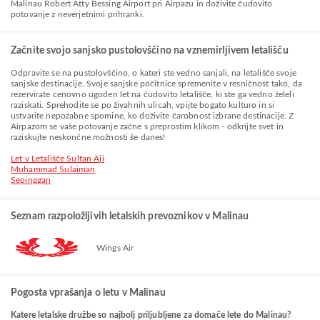
Malinau Robert Atty Bessing Airport pri Airpazu in doživite čudovito
potovanje z neverjetnimi prihranki.
Začnite svojo sanjsko pustolovščino na vznemirljivem letališču
Odpravite se na pustolovščino, o kateri ste vedno sanjali, na letališče svoje
sanjske destinacije. Svoje sanjske počitnice spremenite v resničnost tako, da
rezervirate cenovno ugoden let na čudovito letališče, ki ste ga vedno želeli
raziskati. Sprehodite se po živahnih ulicah, vpijte bogato kulturo in si
ustvarite nepozabne spomine, ko doživite čarobnost izbrane destinacije. Z
Airpazom se vaše potovanje začne s preprostim klikom - odkrijte svet in
raziskujte neskončne možnosti še danes!
Let v Letališče Sultan Aji
Muhammad Sulaiman
Sepinggan
Seznam razpoložljivih letalskih prevoznikov v Malinau
Wings Air
Pogosta vprašanja o letu v Malinau
Katere letalske družbe so najbolj priljubljene za domače lete do Malinau?