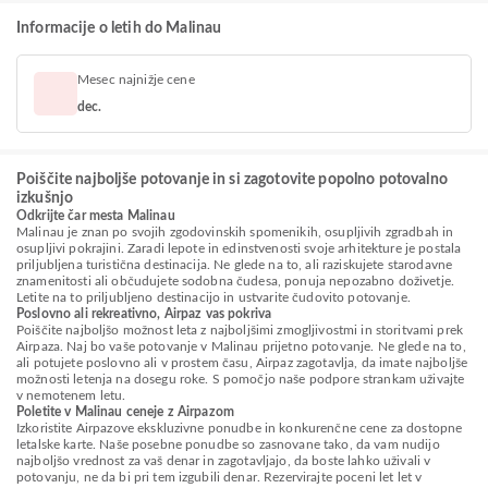
Informacije o letih do Malinau
Mesec najnižje cene
dec.
Poiščite najboljše potovanje in si zagotovite popolno potovalno
izkušnjo
Odkrijte čar mesta Malinau
Malinau je znan po svojih zgodovinskih spomenikih, osupljivih zgradbah in
osupljivi pokrajini. Zaradi lepote in edinstvenosti svoje arhitekture je postala
priljubljena turistična destinacija. Ne glede na to, ali raziskujete starodavne
znamenitosti ali občudujete sodobna čudesa, ponuja nepozabno doživetje.
Letite na to priljubljeno destinacijo in ustvarite čudovito potovanje.
Poslovno ali rekreativno, Airpaz vas pokriva
Poiščite najboljšo možnost leta z najboljšimi zmogljivostmi in storitvami prek
Airpaza. Naj bo vaše potovanje v Malinau prijetno potovanje. Ne glede na to,
ali potujete poslovno ali v prostem času, Airpaz zagotavlja, da imate najboljše
možnosti letenja na dosegu roke. S pomočjo naše podpore strankam uživajte
v nemotenem letu.
Poletite v Malinau ceneje z Airpazom
Izkoristite Airpazove ekskluzivne ponudbe in konkurenčne cene za dostopne
letalske karte. Naše posebne ponudbe so zasnovane tako, da vam nudijo
najboljšo vrednost za vaš denar in zagotavljajo, da boste lahko uživali v
potovanju, ne da bi pri tem izgubili denar. Rezervirajte poceni let let v