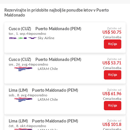
Rezervirajte in pridobite najboljše ponudbe letov v Puerto
Maldonado
Cusco (CUZ)
Puerto Maldonado (PEM)
Začnite od
US$ 50.75
tor., 1. sep.
Neposredno
Cena/oseba
Sky Airline
Knjiga
Cusco (CUZ)
Puerto Maldonado (PEM)
Začnite od
US$ 53.71
sre., 26. avg.
Neposredno
Cena/oseba
LATAM Chile
Knjiga
Lima (LIM)
Puerto Maldonado (PEM)
Začnite od
US$ 61.96
sob., 8. avg.
Neposredno
Cena/oseba
LATAM Chile
Knjiga
Lima (LIM)
Puerto Maldonado (PEM)
Začnite od
US$ 101.8
čet., 8. okt.
Neposredno
Cena/oseba