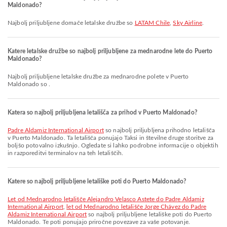
Maldonado?
Najbolj priljubljene domače letalske družbe so
LATAM Chile
,
Sky Airline
.
Katere letalske družbe so najbolj priljubljene za mednarodne lete do Puerto
Maldonado?
Najbolj priljubljene letalske družbe za mednarodne polete v Puerto
Maldonado so .
Katera so najbolj priljubljena letališča za prihod v Puerto Maldonado?
Padre Aldamiz International Airport
so najbolj priljubljena prihodno letališča
v Puerto Maldonado. Ta letališča ponujajo Taksi in številne druge storitve za
boljšo potovalno izkušnjo. Ogledate si lahko podrobne informacije o objektih
in razporeditvi terminalov na teh letališčih.
Katere so najbolj priljubljene letališke poti do Puerto Maldonado?
let od Mednarodno letališče Alejandro Velasco Astete do Padre Aldamiz
International Airport
,
let od Mednarodno letališče Jorge Chávez do Padre
Aldamiz International Airport
so najbolj priljubljene letališke poti do Puerto
Maldonado. Te poti ponujajo priročne povezave za vaše potovanje.