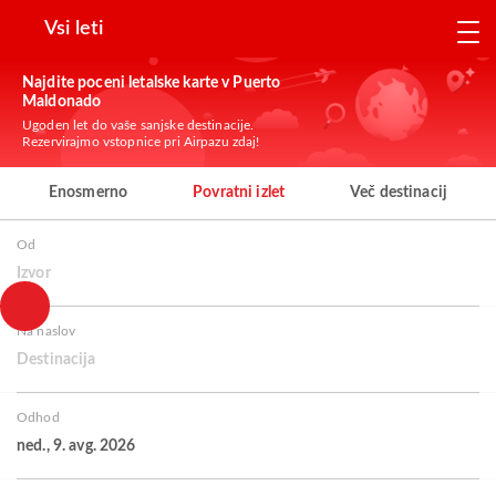
Vsi leti
Najdite poceni letalske karte v Puerto
Maldonado
Ugoden let do vaše sanjske destinacije.
Rezervirajmo vstopnice pri Airpazu zdaj!
Enosmerno
Povratni izlet
Več destinacij
Od
Izvor
Na naslov
Destinacija
Odhod
ned., 9. avg. 2026