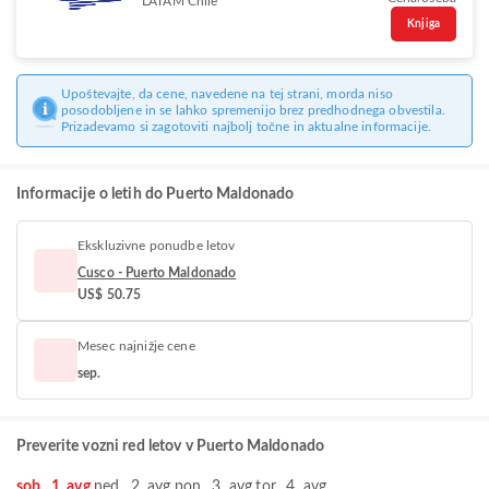
LATAM Chile
Knjiga
Upoštevajte, da cene, navedene na tej strani, morda niso
posodobljene in se lahko spremenijo brez predhodnega obvestila.
Prizadevamo si zagotoviti najbolj točne in aktualne informacije.
Informacije o letih do Puerto Maldonado
Ekskluzivne ponudbe letov
Cusco - Puerto Maldonado
US$ 50.75
Mesec najnižje cene
sep.
Preverite vozni red letov v Puerto Maldonado
sob., 1. avg.
ned., 2. avg.
pon., 3. avg.
tor., 4. avg.