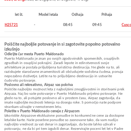
let št.
Model letala
Odhaja
Prihaja
H25721
-
08:45
09:45
Cusc
Poiščite najboljše potovanje in si zagotovite popolno potovalno
izkušnjo
Odkrijte čar mesta Puerto Maldonado
Puerto Maldonado je znan po svojih zgodovinskih spomenikih, osupljivih
zgradbah in osupljivi pokrajini. Zaradi lepote in edinstvenosti svoje
arhitekture je postala priljubljena turistična destinacija. Ne glede na to, ali
raziskujete starodavne znamenitosti ali občudujete sodobna čudesa, ponuja
nepozabno doživetje. Letite na to priljubljeno destinacijo in ustvarite
čudovito potovanje.
Poslovno ali rekreativno, Airpaz vas pokriva
Poiščite najboljšo možnost leta z najboljšimi zmogljivostmi in storitvami prek
Airpaza. Naj bo vaše potovanje v Puerto Maldonado prijetno potovanje. Ne
glede na to, ali potujete poslovno ali v prostem času, Airpaz zagotavlja, da
imate najboljše možnosti letenja na dosegu roke. S pomočjo naše podpore
strankam uživajte v nemotenem letu.
Poletite v Puerto Maldonado ceneje z Airpazom
Izkoristite Airpazove ekskluzivne ponudbe in konkurenčne cene za dostopne
letalske karte. Naše posebne ponudbe so zasnovane tako, da vam nudijo
najboljšo vrednost za vaš denar in zagotavljajo, da boste lahko uživali v
potovanju, ne da bi pri tem izgubili denar. Rezervirajte poceni let let v Padre