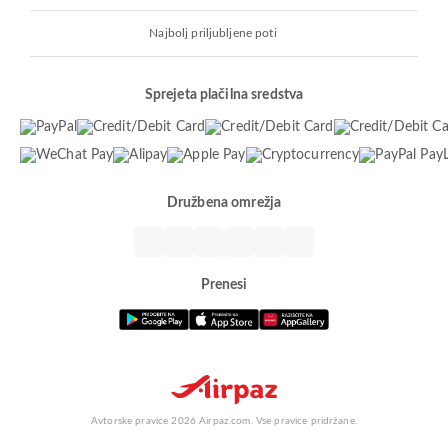
Najbolj priljubljene poti
Sprejeta plačilna sredstva
Družbena omrežja
Prenesi
Avtorske pravice 2026 Airpaz.com. Vse pravice pridržane.