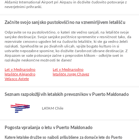
Aldamiz International Airport pri Airpazu in doživite čudovito potovanje z
neverjetnimi prihranki.
Začnite svojo sanjsko pustolovščino na vznemirljivem letališču
Odpravite se na pustolovščino, o kateri ste vedno sanjali, na letališče svoje
sanjske destinacije. Svoje sanjske počitnice spremenite v resničnost tako, da
rezervirate cenovno ugoden let na čudovito letališče, ki ste ga vedno želeli
raziskati. Sprehodite se po živahnih ulicah, vpijte bogato kulturo in si
ustvarite nepozabne spomine, ko doživite čarobnost izbrane destinacije. Z
Airpazom se vaše potovanje začne s preprostim klikom - odkrijte svet in
raziskujte neskončne možnosti še danes!
Let v Mednarodno
Let v Mednarodno
letališče Alejandro
letališče Jorge Chávez
Velasco Astete
Seznam razpoložljivih letalskih prevoznikov v Puerto Maldonado
LATAM Chile
Pogosta vprašanja o letu v Puerto Maldonado
Katere letalske družbe so najbolj priljubljene za domače lete do Puerto