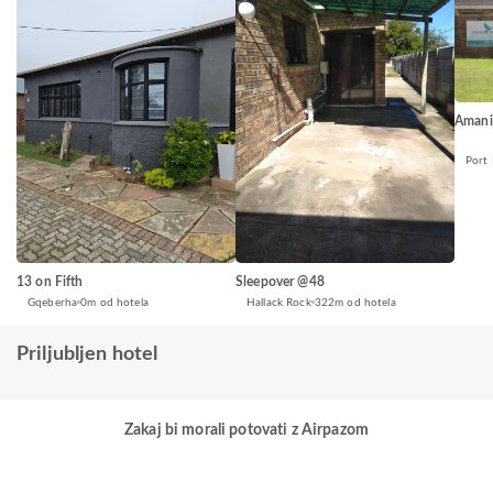
Amani
Port 
13 on Fifth
Sleepover @48
Gqeberha
0m od hotela
Hallack Rock
322m od hotela
Priljubljen hotel
Zakaj bi morali potovati z Airpazom