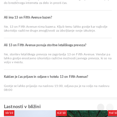
do brezžičnega interneta za delo in prosti čas.
Ali ima 13 on Fifth Avenue bazen?
Ne, 13 on Fifth Avenue nima bazena. Kljub temu lahko gostje kar najbolje
izkoristijo različne druge zmogljivosti za izboljšanje svoje izkušnje.
Ali 13 on Fifth Avenue ponuja storitve letališkega prevoza?
Ne, storitev letališkega prevoza ne zagotavlja 13 on Fifth Avenue. Vendar pa
lahko gostje enostavno izkoristijo različne možnosti javnega prevoza, ki so na
voljo v mestu.
Kakšen je čas prijave in odjave v hotelu 13 on Fifth Avenue?
Gostje se lahko prijavijo na naslovu 15:00, odjava pa je na voljo na naslovu
08:00
Lastnosti v bližini
10/10
4.3/10
9.4/1