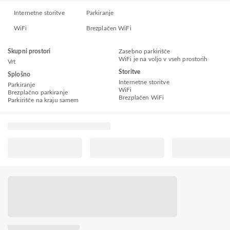
Internetne storitve
Parkiranje
WiFi
Brezplačen WiFi
Skupni prostori
Zasebno parkirišče
WiFi je na voljo v vseh prostorih
Vrt
Storitve
Splošno
Internetne storitve
Parkiranje
WiFi
Brezplačno parkiranje
Brezplačen WiFi
Parkirišče na kraju samem