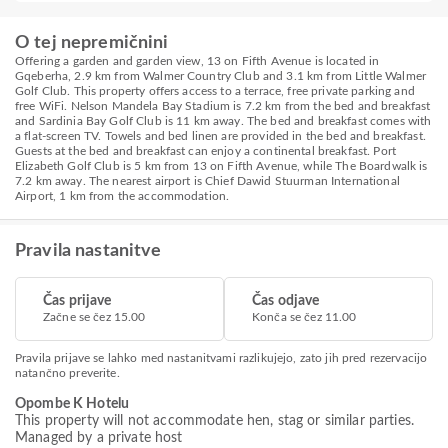
O tej nepremičnini
Offering a garden and garden view, 13 on Fifth Avenue is located in
Gqeberha, 2.9 km from Walmer Country Club and 3.1 km from Little Walmer
Golf Club. This property offers access to a terrace, free private parking and
free WiFi. Nelson Mandela Bay Stadium is 7.2 km from the bed and breakfast
and Sardinia Bay Golf Club is 11 km away. The bed and breakfast comes with
a flat-screen TV. Towels and bed linen are provided in the bed and breakfast.
Guests at the bed and breakfast can enjoy a continental breakfast. Port
Elizabeth Golf Club is 5 km from 13 on Fifth Avenue, while The Boardwalk is
7.2 km away. The nearest airport is Chief Dawid Stuurman International
Airport, 1 km from the accommodation.
Pravila nastanitve
Čas prijave
Čas odjave
Začne se čez 15.00
Konča se čez 11.00
Pravila prijave se lahko med nastanitvami razlikujejo, zato jih pred rezervacijo
natančno preverite.
Opombe K Hotelu
This property will not accommodate hen, stag or similar parties.
Managed by a private host