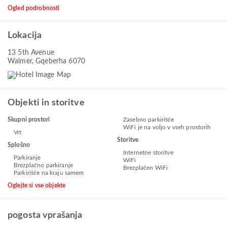
Ogled podrobnosti
Lokacija
13 5th Avenue
Walmer, Gqeberha 6070
Objekti in storitve
Skupni prostori
Zasebno parkirišče
WiFi je na voljo v vseh prostorih
Vrt
Storitve
Splošno
Internetne storitve
Parkiranje
WiFi
Brezplačno parkiranje
Brezplačen WiFi
Parkirišče na kraju samem
Oglejte si vse objekte
pogosta vprašanja