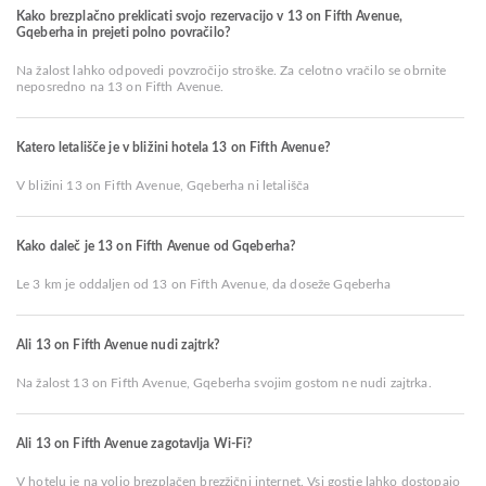
Kako brezplačno preklicati svojo rezervacijo v 13 on Fifth Avenue,
Gqeberha in prejeti polno povračilo?
Na žalost lahko odpovedi povzročijo stroške. Za celotno vračilo se obrnite
neposredno na 13 on Fifth Avenue.
Katero letališče je v bližini hotela 13 on Fifth Avenue?
V bližini 13 on Fifth Avenue, Gqeberha ni letališča
Kako daleč je 13 on Fifth Avenue od Gqeberha?
Le 3 km je oddaljen od 13 on Fifth Avenue, da doseže Gqeberha
Ali 13 on Fifth Avenue nudi zajtrk?
Na žalost 13 on Fifth Avenue, Gqeberha svojim gostom ne nudi zajtrka.
Ali 13 on Fifth Avenue zagotavlja Wi-Fi?
V hotelu je na voljo brezplačen brezžični internet. Vsi gostje lahko dostopajo