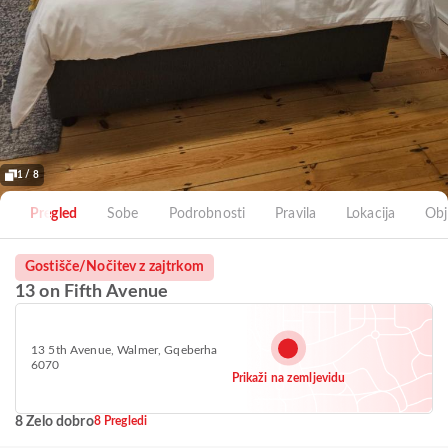
1 / 8
Pregled
Sobe
Podrobnosti
Pravila
Lokacija
Obj
Gostišče/Nočitev z zajtrkom
13 on Fifth Avenue
13 5th Avenue, Walmer, Gqeberha
6070
Prikaži na zemljevidu
8 Zelo dobro
8 Pregledi