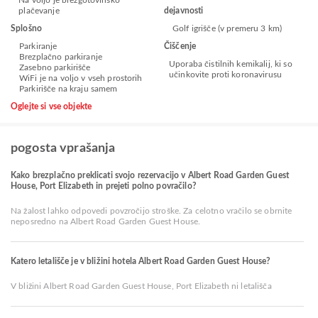
Na voljo je brezgotovinsko
plačevanje
dejavnosti
Splošno
Golf igrišče (v premeru 3 km)
Parkiranje
Čiščenje
Brezplačno parkiranje
Uporaba čistilnih kemikalij, ki so
Zasebno parkirišče
učinkovite proti koronavirusu
WiFi je na voljo v vseh prostorih
Parkirišče na kraju samem
Oglejte si vse objekte
pogosta vprašanja
Kako brezplačno preklicati svojo rezervacijo v Albert Road Garden Guest
House, Port Elizabeth in prejeti polno povračilo?
Na žalost lahko odpovedi povzročijo stroške. Za celotno vračilo se obrnite
neposredno na Albert Road Garden Guest House.
Katero letališče je v bližini hotela Albert Road Garden Guest House?
V bližini Albert Road Garden Guest House, Port Elizabeth ni letališča