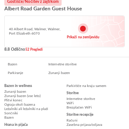
Gostišče/Nočitev z zajtrkom
Albert Road Garden Guest House
40 Albert Road, Walmer, Walmer,
Port Elizabeth 6070
Prikaži na zemljevidu
8.8 Odlično
52 Pregledi
Bazen
Internetne storitve
Parkiranje
Zunanji bazen
Bazen in wellness
Parkirišče na kraju samem
Zunanji bazen
Storitve
Zunanji bazen (vse leto)
Internetne storitve
Plitvi konec
WiFi
Ograja okoli bazena
Brezplačen WiFi
Ležalniki ali ležalniki na plaži
Sončniki
Storitve recepcije
Bazen
Računi
Hrana in pijača
Zasebna prijava/odjava