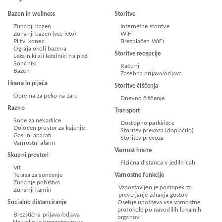
Bazen in wellness
Storitve
Zunanji bazen
Internetne storitve
Zunanji bazen (vse leto)
WiFi
Plitvi konec
Brezplačen WiFi
Ograja okoli bazena
Storitve recepcije
Ležalniki ali ležalniki na plaži
Sončniki
Računi
Bazen
Zasebna prijava/odjava
Hrana in pijača
Storitve čiščenja
Oprema za peko na žaru
Dnevno čiščenje
Razno
Transport
Sobe za nekadilce
Dostopno parkirišče
Določen prostor za kajenje
Storitev prevoza (doplačilo)
Gasilni aparati
Storitev prevoza
Varnostni alarm
Varnost hrane
Skupni prostori
Fizična distanca v jedilnicah
Vrt
Terasa za sončenje
Varnostne funkcije
Zunanje pohištvo
Vzpostavljen je postopek za
Zunanji kamin
preverjanje zdravja gostov
Socialno distanciranje
Osebje upošteva vse varnostne
protokole po navodilih lokalnih
Brezstična prijava/odjava
organov