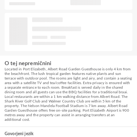
O tej nepremičnini
Located in Port Elizabeth, Albert Road Garden Guesthouse is only 4 km from
the beachfront. The lush tropical garden features native plants and sun
terrace with outdoor pool. The rooms are light and airy, and contain a seating
area with a satellite TV and tea/coffee facilities. Extra privacy is ensured with
a separate entrance to each room. Breakfast is served daily in the shared
dining room and all guests can use the BBQ facilities for a traditional braai.
Local restaurants are within a 1 km walking distance from Albert Road. The
Shark River Golf Club and Walmer Country Club are within 5 km of the
property. The Nelson Mandela Football Stadium is 7 km away. Albert Road
Garden Guesthouse offers free on-site parking. Port Elizabeth Airport is 900
metres away and the property can assist in arranging transfers at an
additional cost.
Govorjeni jezik