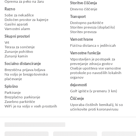
Oprema za peko na žaru
Storitve čiščenja
Razno
Dnevno čiščenje
Sobe za nekadilce
Transport
Določen prostor za kajenje
Dostopno parkirišče
Gasilni aparati
Storitev prevoza (doplačilo)
Varnostni alarm
Storitev prevoza
Skupni prostori
Varnost hrane
Vrt
Fizična distanca v jedilnicah
Terasa za sončenje
Zunanje pohištvo
Varnostne funkcije
Zunanji kamin
Vzpostavljen je postopek za
Socialno distanciranje
preverjanje zdravja gostov
Osebje upošteva vse varnostne
Brezstična prijava/odjava
protokole po navodilih lokalnih
Na voljo je brezgotovinsko
organov
plačevanje
dejavnosti
Splošno
Golf igrišče (v premeru 3 km)
Parkiranje
Brezplačno parkiranje
Čiščenje
Zasebno parkirišče
Uporaba čistilnih kemikalij, ki so
WiFi je na voljo v vseh prostorih
učinkovite proti koronavirusu