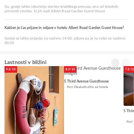
Da, gostje lahko izkoristijo storitev letališkega prevoza, eno od številnih
priročnih storitev, ki jih nudi Albert Road Garden Guest House
Kakšen je čas prijave in odjave v hotelu Albert Road Garden Guest House?
Gostje se lahko prijavijo na naslovu 14:00, odjava pa je na voljo na naslovu
00:00
Lastnosti v bližini
9.3/10
8.3/10
7.3/1
5 Third Avenue Guesthouse
Port Elizabeth
69m od hotela
5 Thi
Port 