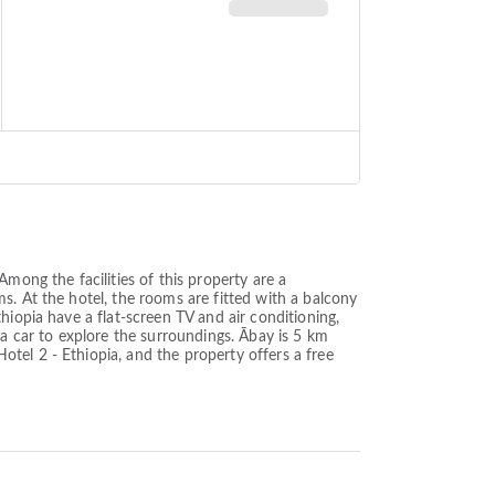
mong the facilities of this property are a
s. At the hotel, the rooms are fitted with a balcony
hiopia have a flat-screen TV and air conditioning,
 a car to explore the surroundings. Ābay is 5 km
tel 2 - Ethiopia, and the property offers a free