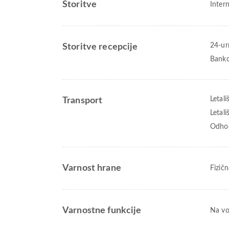
Storitve
Intern
24-ur
Storitve recepcije
Banko
Letali
Transport
Letali
Odhod
Varnost hrane
Fizičn
Varnostne funkcije
Na vo