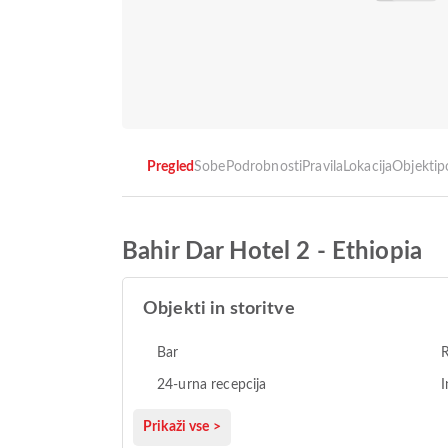
Pregled
Sobe
Podrobnosti
Pravila
Lokacija
Objekti
p
Bahir Dar Hotel 2 - Ethiopia
Objekti in storitve
Bar
R
24-urna recepcija
I
Prikaži vse >