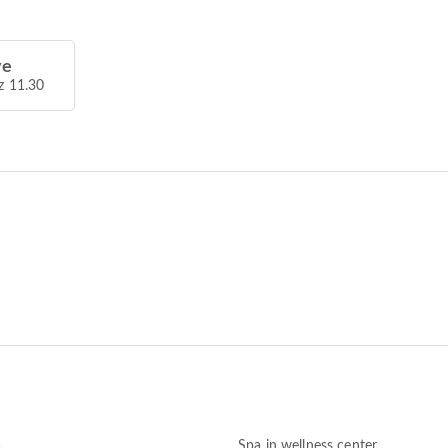
ve
z 11.30
a
Spa in wellness center