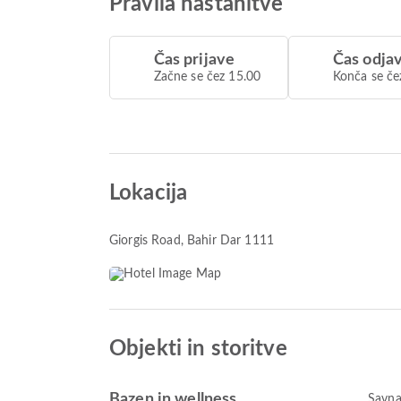
Pravila nastanitve
Čas prijave
Čas odja
Začne se čez 15.00
Konča se če
Lokacija
Giorgis Road
, Bahir Dar 1111
Objekti in storitve
Bazen in wellness
Savn