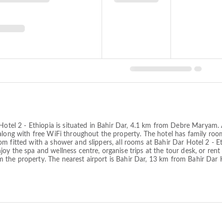
Hotel 2 - Ethiopia is situated in Bahir Dar, 4.1 km from Debre Maryam. A
along with free WiFi throughout the property. The hotel has family room
 fitted with a shower and slippers, all rooms at Bahir Dar Hotel 2 - Et
y the spa and wellness centre, organise trips at the tour desk, or rent
he property. The nearest airport is Bahir Dar, 13 km from Bahir Dar Ho