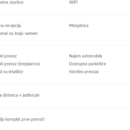
etne storitve
WiFi
na recepcija
Menjalnica
mat na kraju samem
ški prevoz
Najem avtomobila
ški prevoz (brezplačno)
Dostopno parkirišče
 na letališče
Storitev prevoza
a distanca v jedilnicah
ljo komplet prve pomoči