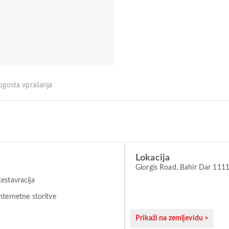
ogosta vprašanja
Lokacija
Giorgis Road, Bahir Dar 111
estavracija
nternetne storitve
Prikaži na zemljevidu >