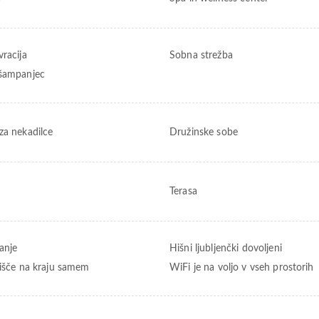
vracija
Sobna strežba
šampanjec
za nekadilce
Družinske sobe
Terasa
anje
Hišni ljubljenčki dovoljeni
rišče na kraju samem
WiFi je na voljo v vseh prostorih