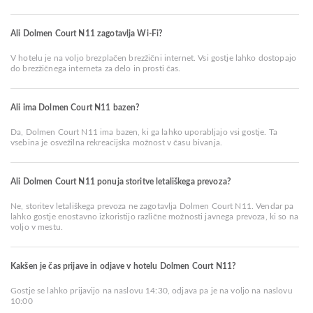
Ali Dolmen Court N11 zagotavlja Wi-Fi?
V hotelu je na voljo brezplačen brezžični internet. Vsi gostje lahko dostopajo
do brezžičnega interneta za delo in prosti čas.
Ali ima Dolmen Court N11 bazen?
Da, Dolmen Court N11 ima bazen, ki ga lahko uporabljajo vsi gostje. Ta
vsebina je osvežilna rekreacijska možnost v času bivanja.
Ali Dolmen Court N11 ponuja storitve letališkega prevoza?
Ne, storitev letališkega prevoza ne zagotavlja Dolmen Court N11. Vendar pa
lahko gostje enostavno izkoristijo različne možnosti javnega prevoza, ki so na
voljo v mestu.
Kakšen je čas prijave in odjave v hotelu Dolmen Court N11?
Gostje se lahko prijavijo na naslovu 14:30, odjava pa je na voljo na naslovu
10:00