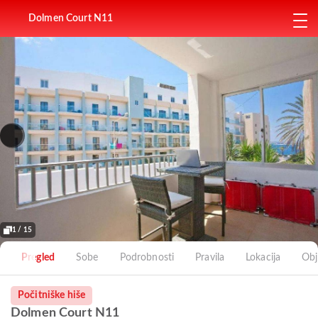
Dolmen Court N11
1 / 15
Pregled
Sobe
Podrobnosti
Pravila
Lokacija
Obj
Počitniške hiše
Dolmen Court N11