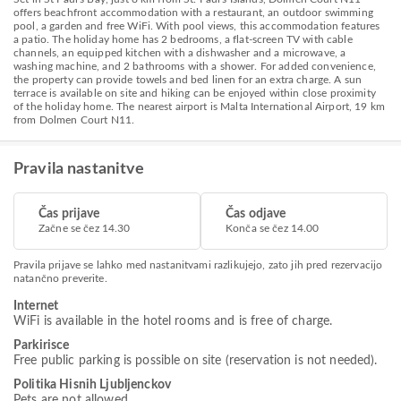
offers beachfront accommodation with a restaurant, an outdoor swimming
pool, a garden and free WiFi. With pool views, this accommodation features
a patio. The holiday home has 2 bedrooms, a flat-screen TV with cable
channels, an equipped kitchen with a dishwasher and a microwave, a
washing machine, and 2 bathrooms with a shower. For added convenience,
the property can provide towels and bed linen for an extra charge. A sun
terrace is available on site and hiking can be enjoyed within close proximity
of the holiday home. The nearest airport is Malta International Airport, 19 km
from Dolmen Court N11.
Pravila nastanitve
Čas prijave
Čas odjave
Začne se čez 14.30
Konča se čez 14.00
Pravila prijave se lahko med nastanitvami razlikujejo, zato jih pred rezervacijo
natančno preverite.
Internet
WiFi is available in the hotel rooms and is free of charge.
Parkirisce
Free public parking is possible on site (reservation is not needed).
Politika Hisnih Ljubljenckov
Pets are not allowed.