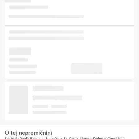
O tej nepremičnini
Set in St Paul's Bay, just 8 km from St. Paul's Islands, Dolmen Court N11