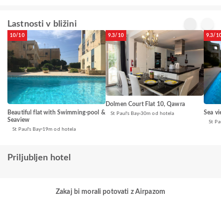
Lastnosti v bližini
10/10
9.3/10
9.3/1
Dolmen Court Flat 10, Qawra
Beautiful flat with Swimming-pool &
Sea v
St Paul's Bay
30m od hotela
Seaview
St Pa
St Paul's Bay
19m od hotela
Priljubljen hotel
Zakaj bi morali potovati z Airpazom