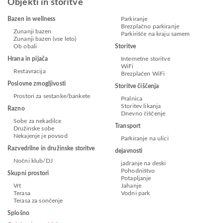
Objekti in storitve
Bazen in wellness
Parkiranje
Brezplačno parkiranje
Zunanji bazen
Parkirišče na kraju samem
Zunanji bazen (vse leto)
Ob obali
Storitve
Hrana in pijača
Internetne storitve
WiFi
Restavracija
Brezplačen WiFi
Poslovne zmogljivosti
Storitve čiščenja
Prostori za sestanke/bankete
Pralnica
Storitev likanja
Razno
Dnevno čiščenje
Sobe za nekadilce
Transport
Družinske sobe
Nekajenje je povsod
Parkiranje na ulici
Razvedrilne in družinske storitve
dejavnosti
Nočni klub/DJ
jadranje na deski
Pohodništvo
Skupni prostori
Potapljanje
Vrt
Jahanje
Terasa
Vodni park
Terasa za sončenje
Splošno