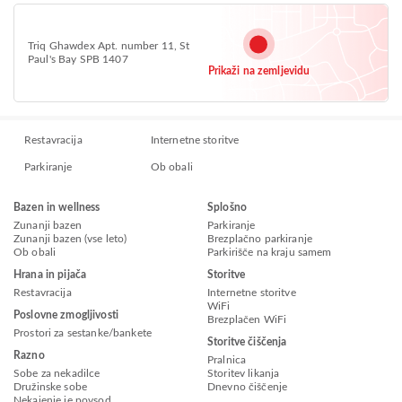
Triq Ghawdex Apt. number 11, St
Paul's Bay SPB 1407
Prikaži na zemljevidu
Restavracija
Internetne storitve
Parkiranje
Ob obali
Bazen in wellness
Splošno
Zunanji bazen
Parkiranje
Zunanji bazen (vse leto)
Brezplačno parkiranje
Ob obali
Parkirišče na kraju samem
Hrana in pijača
Storitve
Restavracija
Internetne storitve
WiFi
Poslovne zmogljivosti
Brezplačen WiFi
Prostori za sestanke/bankete
Storitve čiščenja
Razno
Pralnica
Sobe za nekadilce
Storitev likanja
Družinske sobe
Dnevno čiščenje
Nekajenje je povsod