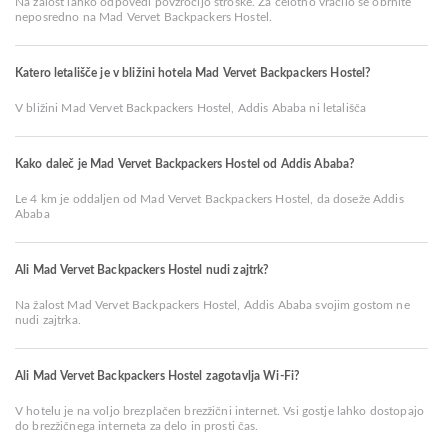
Na žalost lahko odpovedi povzročijo stroške. Za celotno vračilo se obrnite
neposredno na Mad Vervet Backpackers Hostel.
Katero letališče je v bližini hotela Mad Vervet Backpackers Hostel?
V bližini Mad Vervet Backpackers Hostel, Addis Ababa ni letališča
Kako daleč je Mad Vervet Backpackers Hostel od Addis Ababa?
Le 4 km je oddaljen od Mad Vervet Backpackers Hostel, da doseže Addis
Ababa
Ali Mad Vervet Backpackers Hostel nudi zajtrk?
Na žalost Mad Vervet Backpackers Hostel, Addis Ababa svojim gostom ne
nudi zajtrka.
Ali Mad Vervet Backpackers Hostel zagotavlja Wi-Fi?
V hotelu je na voljo brezplačen brezžični internet. Vsi gostje lahko dostopajo
do brezžičnega interneta za delo in prosti čas.