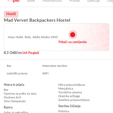
Pregled
Sobe
Podrobnosti
Pravila
Lokacija
Obj
Hostli
Mad Vervet Backpackers Hostel
Haya Hulet, Bole, Addis Ababa 1000
Prikaži na zemljevidu
8.3 Odlično
164 Pregledi
Bar
Internetne storitve
Letališki prevoz
WiFi
Hrana in pijača
Hitra prijava/odjava
Menjalnica
Bar
Turistična pisarna
Oprema za peko na žaru
Hramba prtljage
Dostava živil
Zasebna prijava/odjava
Vino/šampanjec
Storitve čiščenja
Razno
Pralnica
Sobe za nekadilce