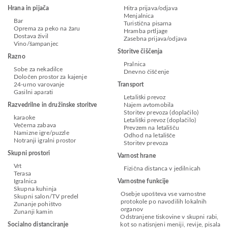
Hrana in pijača
Hitra prijava/odjava
Menjalnica
Bar
Turistična pisarna
Oprema za peko na žaru
Hramba prtljage
Dostava živil
Zasebna prijava/odjava
Vino/šampanjec
Storitve čiščenja
Razno
Pralnica
Sobe za nekadilce
Dnevno čiščenje
Določen prostor za kajenje
24-urno varovanje
Transport
Gasilni aparati
Letališki prevoz
Razvedrilne in družinske storitve
Najem avtomobila
Storitev prevoza (doplačilo)
karaoke
Letališki prevoz (doplačilo)
Večerna zabava
Prevzem na letališču
Namizne igre/puzzle
Odhod na letališče
Notranji igralni prostor
Storitev prevoza
Skupni prostori
Varnost hrane
Vrt
Fizična distanca v jedilnicah
Terasa
Igralnica
Varnostne funkcije
Skupna kuhinja
Osebje upošteva vse varnostne
Skupni salon/TV predel
protokole po navodilih lokalnih
Zunanje pohištvo
organov
Zunanji kamin
Odstranjene tiskovine v skupni rabi,
Socialno distanciranje
kot so natisnjeni meniji, revije, pisala