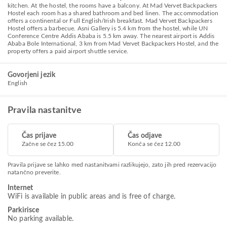
kitchen. At the hostel, the rooms have a balcony. At Mad Vervet Backpackers
Hostel each room has a shared bathroom and bed linen. The accommodation
offers a continental or Full English/Irish breakfast. Mad Vervet Backpackers
Hostel offers a barbecue. Asni Gallery is 5.4 km from the hostel, while UN
Conference Centre Addis Ababa is 5.5 km away. The nearest airport is Addis
Ababa Bole International, 3 km from Mad Vervet Backpackers Hostel, and the
property offers a paid airport shuttle service.
Govorjeni jezik
English
Pravila nastanitve
Čas prijave
Čas odjave
Začne se čez 15.00
Konča se čez 12.00
Pravila prijave se lahko med nastanitvami razlikujejo, zato jih pred rezervacijo
natančno preverite.
Internet
WiFi is available in public areas and is free of charge.
Parkirisce
No parking available.