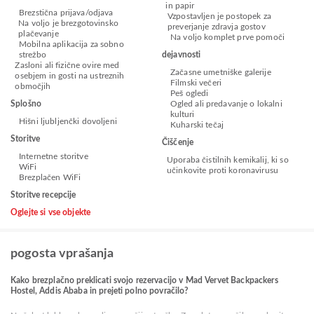
in papir
Brezstična prijava/odjava
Vzpostavljen je postopek za
Na voljo je brezgotovinsko
preverjanje zdravja gostov
plačevanje
Na voljo komplet prve pomoči
Mobilna aplikacija za sobno
strežbo
dejavnosti
Zasloni ali fizične ovire med
Začasne umetniške galerije
osebjem in gosti na ustreznih
Filmski večeri
območjih
Peš ogledi
Splošno
Ogled ali predavanje o lokalni
kulturi
Hišni ljubljenčki dovoljeni
Kuharski tečaj
Storitve
Čiščenje
Internetne storitve
Uporaba čistilnih kemikalij, ki so
WiFi
učinkovite proti koronavirusu
Brezplačen WiFi
Storitve recepcije
Oglejte si vse objekte
pogosta vprašanja
Kako brezplačno preklicati svojo rezervacijo v Mad Vervet Backpackers
Hostel, Addis Ababa in prejeti polno povračilo?