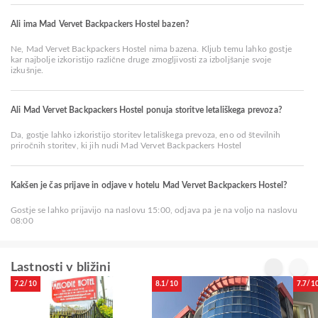
Ali ima Mad Vervet Backpackers Hostel bazen?
Ne, Mad Vervet Backpackers Hostel nima bazena. Kljub temu lahko gostje
kar najbolje izkoristijo različne druge zmogljivosti za izboljšanje svoje
izkušnje.
Ali Mad Vervet Backpackers Hostel ponuja storitve letališkega prevoza?
Da, gostje lahko izkoristijo storitev letališkega prevoza, eno od številnih
priročnih storitev, ki jih nudi Mad Vervet Backpackers Hostel
Kakšen je čas prijave in odjave v hotelu Mad Vervet Backpackers Hostel?
Gostje se lahko prijavijo na naslovu 15:00, odjava pa je na voljo na naslovu
08:00
Lastnosti v bližini
7.2/10
8.1/10
7.7/1