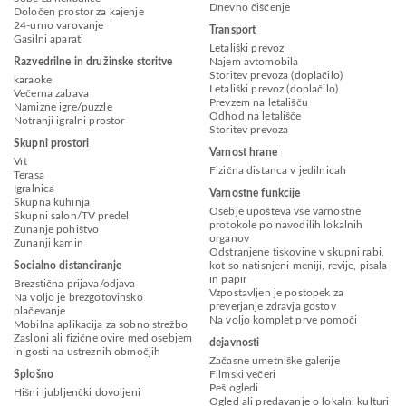
Dnevno čiščenje
Določen prostor za kajenje
24-urno varovanje
Transport
Gasilni aparati
Letališki prevoz
Razvedrilne in družinske storitve
Najem avtomobila
Storitev prevoza (doplačilo)
karaoke
Letališki prevoz (doplačilo)
Večerna zabava
Prevzem na letališču
Namizne igre/puzzle
Odhod na letališče
Notranji igralni prostor
Storitev prevoza
Skupni prostori
Varnost hrane
Vrt
Fizična distanca v jedilnicah
Terasa
Igralnica
Varnostne funkcije
Skupna kuhinja
Osebje upošteva vse varnostne
Skupni salon/TV predel
protokole po navodilih lokalnih
Zunanje pohištvo
organov
Zunanji kamin
Odstranjene tiskovine v skupni rabi,
Socialno distanciranje
kot so natisnjeni meniji, revije, pisala
in papir
Brezstična prijava/odjava
Vzpostavljen je postopek za
Na voljo je brezgotovinsko
preverjanje zdravja gostov
plačevanje
Na voljo komplet prve pomoči
Mobilna aplikacija za sobno strežbo
Zasloni ali fizične ovire med osebjem
dejavnosti
in gosti na ustreznih območjih
Začasne umetniške galerije
Splošno
Filmski večeri
Peš ogledi
Hišni ljubljenčki dovoljeni
Ogled ali predavanje o lokalni kulturi