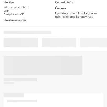
Storitve
Kuharski tečaj
Internetne storitve
Čiščenje
WiFi
Uporaba čistilnih kemikalij, ki so
Brezplačen WiFi
učinkovite proti koronavirusu
Storitve recepcije