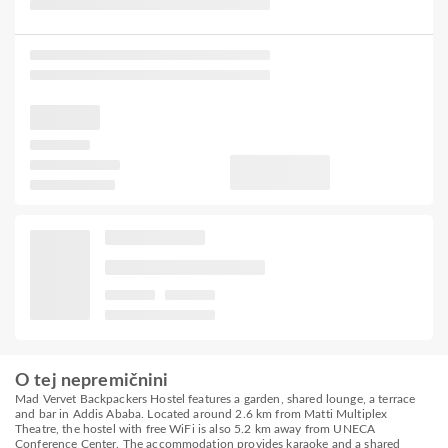
O tej nepremičnini
Mad Vervet Backpackers Hostel features a garden, shared lounge, a terrace
and bar in Addis Ababa. Located around 2.6 km from Matti Multiplex
Theatre, the hostel with free WiFi is also 5.2 km away from UNECA
Conference Center. The accommodation provides karaoke and a shared