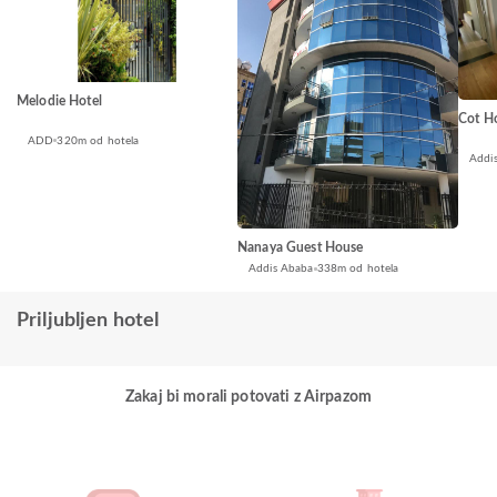
Melodie Hotel
Cot H
ADD
320m od hotela
Addi
Nanaya Guest House
Addis Ababa
338m od hotela
Priljubljen hotel
Zakaj bi morali potovati z Airpazom