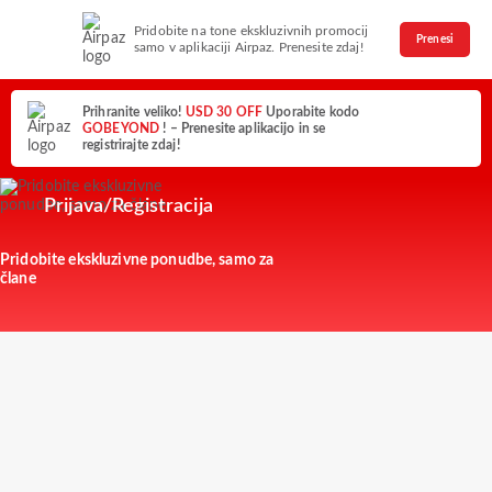
Pridobite na tone ekskluzivnih promocij
Prenesi
samo v aplikaciji Airpaz. Prenesite zdaj!
Prihranite veliko!
USD 30 OFF
Uporabite kodo
GOBEYOND
! – Prenesite aplikacijo in se
registrirajte zdaj!
Prijava/Registracija
Pridobite ekskluzivne ponudbe, samo za
člane