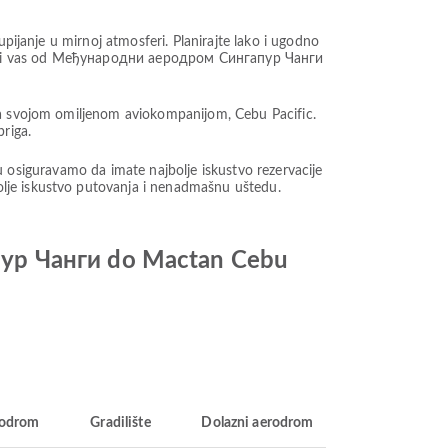
pijanje u mirnoj atmosferi. Planirajte lako i ugodno
 vodeći vas od Међународни аеродром Сингапур Чанги
 sa svojom omiljenom aviokompanijom, Cebu Pacific.
riga.
z-u osiguravamo da imate najbolje iskustvo rezervacije
lje iskustvo putovanja i nenadmašnu uštedu.
пур Чанги do Mactan Cebu
rodrom
Gradilište
Dolazni aerodrom