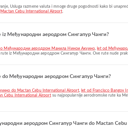
a
Mactan Cebu International Airport
.
ute iz Међународни аеродром Сингапур Чанги?
 do Међународни аеродром Манила Нинои Акуино
,
let od Међунаро
 rute iz Међународни аеродром Сингапур Чанги. Ove rute nude prakti
ute do Међународни аеродром Сингапур Чанги?
но do Mactan Cebu International Airport
,
let od Francisco Bangoy I
 Cebu International Airport
su najpopularnije aerodromske rute ka 
Међународни аеродром Сингапур Чанги do Mactan Cebu In