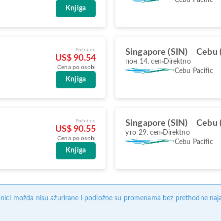
Knjiga
Počni od
Singapore (SIN)
Cebu 
US$ 90.54
пон 14. сеп
Direktno
Cena po osobi
Cebu Pacific
Knjiga
Počni od
Singapore (SIN)
Cebu 
US$ 90.55
уто 29. сеп
Direktno
Cena po osobi
Cebu Pacific
Knjiga
nici možda nisu ažurirane i podložne su promenama bez prethodne naj