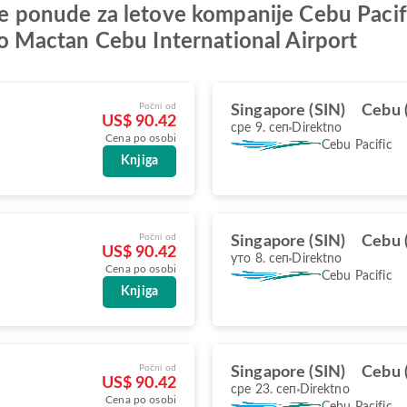
olje ponude za letove kompanije Cebu Pa
Mactan Cebu International Airport
Počni od
Singapore (SIN)
Cebu 
US$ 90.42
сре 9. сеп
Direktno
Cena po osobi
Cebu Pacific
Knjiga
Počni od
Singapore (SIN)
Cebu 
US$ 90.42
уто 8. сеп
Direktno
Cena po osobi
Cebu Pacific
Knjiga
Počni od
Singapore (SIN)
Cebu 
US$ 90.42
сре 23. сеп
Direktno
Cena po osobi
Cebu Pacific