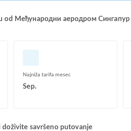
 letu od Међународни аеродром Сингапу
Najniža tarifa mesec
Sep.
i doživite savršeno putovanje