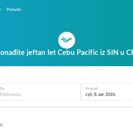
e
Ponude
onađite jeftan let Cebu Pacific iz SIN u 
Do
Polazak
суб, 8. авг 2026.
+0