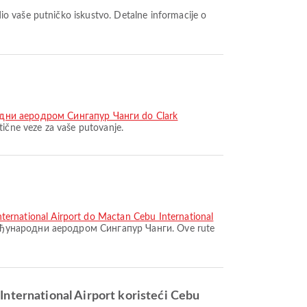
дни аеродром Сингапур Чанги do Clark
čne veze za vaše putovanje.
nternational Airport do Mactan Cebu International
Међународни аеродром Сингапур Чанги. Ove rute
ternational Airport koristeći Cebu