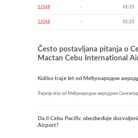
5J548
-
01:25
5J548
-
01:25
Često postavljana pitanja o
Mactan Cebu International Ai
Koliko traje let od Међународни аерод
Trajanje leta od Међународни аеродром Сингапур Ч
Da li Cebu Pacific obezbeđuje dozvolj
Airport?