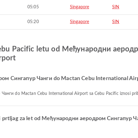
05:05
Singapore
SIN
05:20
Singapore
SIN
 Cebu Pacific letu od Међународни аеро
rport
ром Сингапур Чанги do Mactan Cebu International Airp
анги do Mactan Cebu International Airport sa Cebu Pacific iznosi pri
eni prtljag za let od Међународни аеродром Сингапур Ч