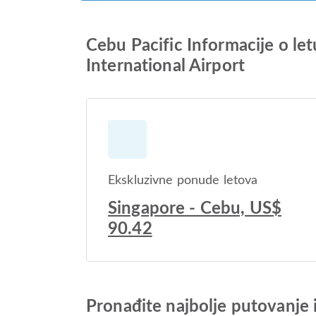
Cebu Pacific Informacije o
International Airport
Ekskluzivne ponude letova
Singapore - Cebu, US$
90.42
Pronađite najbolje putovanje 