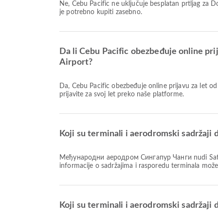
Ne, Cebu Pacific ne uključuje besplatan prtljag za Domaći & Međunarodno letove od Међународни аеродром Сингапур Чанги do Mactan Cebu International Airport. Prtljag
je potrebno kupiti zasebno.
Da li Cebu Pacific obezbeđuje online 
Airport?
Da, Cebu Pacific obezbeđuje online prijavu za let od Међународни аеродром Сингапур Чанги do Mactan Cebu International Airport, omogućavajući vam da se jednostavno
prijavite za svoj let preko naše platforme.
Koji su terminali i aerodromski sadrž
Међународни аеродром Сингапур Чанги nudi Šatl autobus, Klinika i apoteke, Parking mesta i mnoge druge pogodnosti kako bi unapredio vaše putničko iskustvo. Detalne
informacije o sadržajima i rasporedu terminala mož
Koji su terminali i aerodromski sadržaji