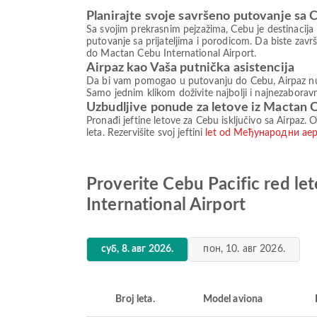
Planirajte svoje savršeno putovanje sa 
Sa svojim prekrasnim pejzažima, Cebu je destinacija i
putovanje sa prijateljima i porodicom. Da biste z
do Mactan Cebu International Airport.
Airpaz kao Vaša putnička asistencija
Da bi vam pomogao u putovanju do Cebu, Airpaz nudi
Samo jednim klikom doživite najbolji i najnezaboravn
Uzbudljive ponude za letove iz Mactan C
Pronađi jeftine letove za Cebu isključivo sa Airpaz. O
leta. Rezervišite svoj jeftini
let od Међународни аер
Proverite Cebu Pacific red 
International Airport
суб, 8. авг 2026.
пон, 10. авг 2026.
Broj leta.
Model aviona