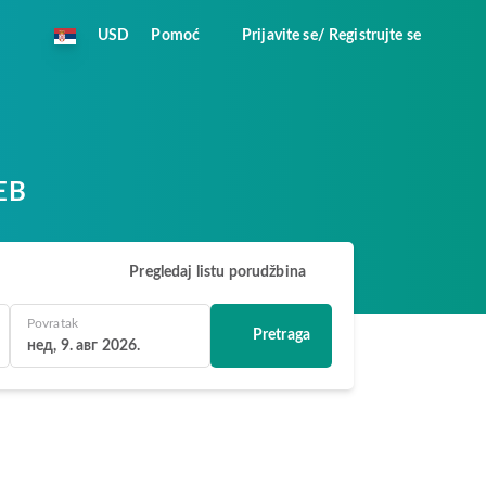
USD
Pomoć
Prijavite se/ Registrujte se
CEB
Pregledaj listu porudžbina
Povratak
Pretraga
нед, 9. авг 2026.