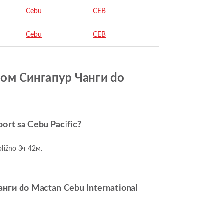
Cebu
CEB
Cebu
CEB
дром Сингапур Чанги do
ort sa Cebu Pacific?
bližno 3ч 42м.
анги do Mactan Cebu International