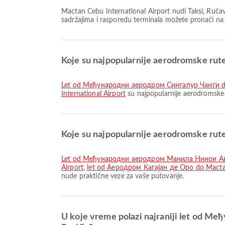
Mactan Cebu International Airport nudi Taksi, Ručavanje, Usluga razmene valuta i mnoge druge pogodnosti kako bi unapredio vaše putničko iskustvo. Detalne informacije o
sadržajima i rasporedu terminala možete pronaći n
Koje su najpopularnije aerodromske r
let od Међународни аеродром Сингапур Чанги
International Airport
su najpopularnije aerodromske
Koje su najpopularnije aerodromske r
let od Међународни аеродром Манила Нинои Акуи
Airport
,
let od Аеродром Кагајан де Оро do Mactan
nude praktične veze za vaše putovanje.
U koje vreme polazi najraniji let od 