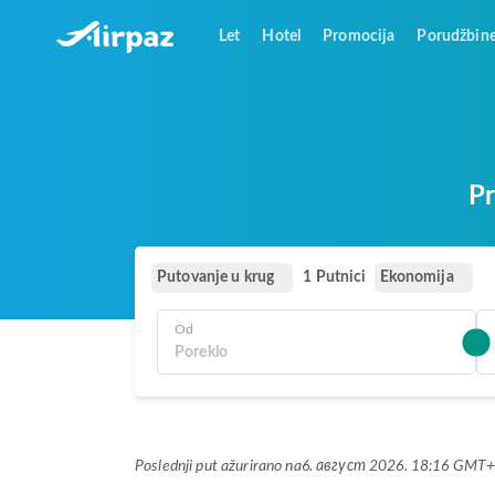
Let
Hotel
Promocija
Porudžbin
Pr
Putovanje u krug
Ekonomija
1 Putnici
Od
Poslednji put ažurirano na
6. август 2026. 18:16 GMT