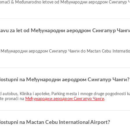
prijavu za let od Међународни аеродром Сингапур Чанг
aji dostupni na Међународни аеродром Сингапур Чанги?
ete pronaći na
Међународни аеродром Сингапур Чанги
.
 dostupni na Mactan Cebu International Airport?