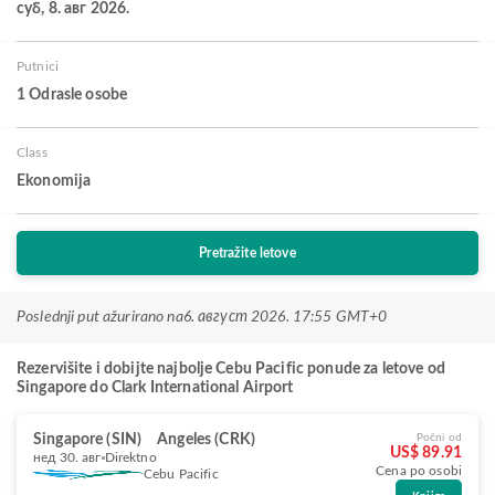
суб, 8. авг 2026.
Putnici
1 Odrasle osobe
Class
Ekonomija
Pretražite letove
Poslednji put ažurirano na
6. август 2026. 17:55 GMT+0
Rezervišite i dobijte najbolje Cebu Pacific ponude za letove od
Singapore do Clark International Airport
Singapore (SIN)
Angeles (CRK)
Počni od
US$ 89.91
нед 30. авг
Direktno
Cena po osobi
Cebu Pacific