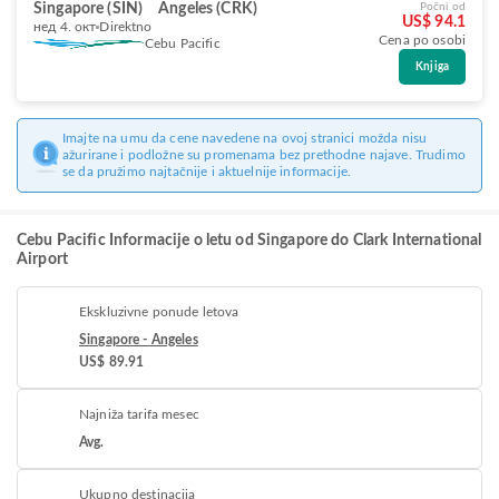
Singapore (SIN)
Angeles (CRK)
Počni od
US$ 94.1
нед 4. окт
Direktno
Cena po osobi
Cebu Pacific
Knjiga
Imajte na umu da cene navedene na ovoj stranici možda nisu
ažurirane i podložne su promenama bez prethodne najave. Trudimo
se da pružimo najtačnije i aktuelnije informacije.
Cebu Pacific Informacije o letu od Singapore do Clark International
Airport
Ekskluzivne ponude letova
Singapore - Angeles
US$ 89.91
Najniža tarifa mesec
Avg.
Ukupno destinacija