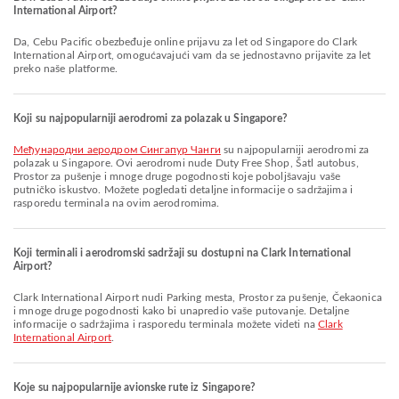
International Airport?
Da, Cebu Pacific obezbeđuje online prijavu za let od Singapore do Clark
International Airport, omogućavajući vam da se jednostavno prijavite za let
preko naše platforme.
Koji su najpopularniji aerodromi za polazak u Singapore?
Међународни аеродром Сингапур Чанги
su najpopularniji aerodromi za
polazak u Singapore. Ovi aerodromi nude Duty Free Shop, Šatl autobus,
Prostor za pušenje i mnoge druge pogodnosti koje poboljšavaju vaše
putničko iskustvo. Možete pogledati detaljne informacije o sadržajima i
rasporedu terminala na ovim aerodromima.
Koji terminali i aerodromski sadržaji su dostupni na Clark International
Airport?
Clark International Airport nudi Parking mesta, Prostor za pušenje, Čekaonica
i mnoge druge pogodnosti kako bi unapredio vaše putovanje. Detaljne
informacije o sadržajima i rasporedu terminala možete videti na
Clark
International Airport
.
Koje su najpopularnije avionske rute iz Singapore?