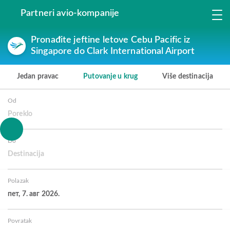
Partneri avio-kompanije
Pronađite jeftine letove Cebu Pacific iz
Singapore do Clark International Airport
Jedan pravac
Putovanje u krug
Više destinacija
Od
Poreklo
Do
Destinacija
Polazak
пет, 7. авг 2026.
Povratak