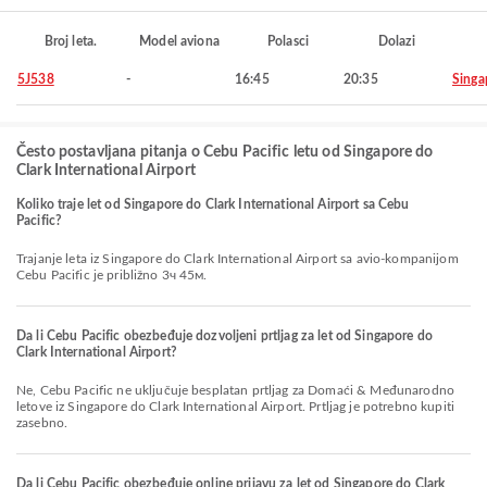
Broj leta.
Model aviona
Polasci
Dolazi
5J538
-
16:45
20:35
Singa
Često postavljana pitanja o Cebu Pacific letu od Singapore do
Clark International Airport
Koliko traje let od Singapore do Clark International Airport sa Cebu
Pacific?
Trajanje leta iz Singapore do Clark International Airport sa avio-kompanijom
Cebu Pacific je približno 3ч 45м.
Da li Cebu Pacific obezbeđuje dozvoljeni prtljag za let od Singapore do
Clark International Airport?
Ne, Cebu Pacific ne uključuje besplatan prtljag za Domaći & Međunarodno
letove iz Singapore do Clark International Airport. Prtljag je potrebno kupiti
zasebno.
Da li Cebu Pacific obezbeđuje online prijavu za let od Singapore do Clark