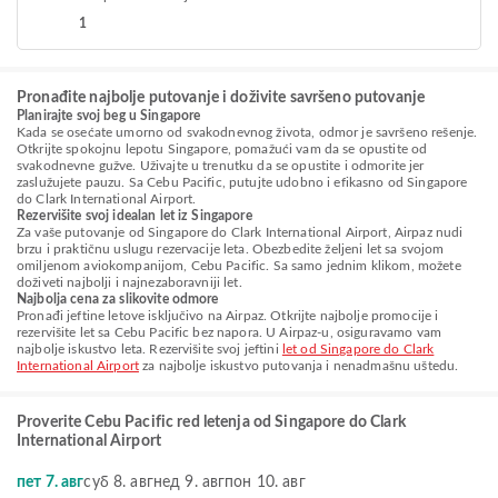
1
Pronađite najbolje putovanje i doživite savršeno putovanje
Planirajte svoj beg u Singapore
Kada se osećate umorno od svakodnevnog života, odmor je savršeno rešenje.
Otkrijte spokojnu lepotu Singapore, pomažući vam da se opustite od
svakodnevne gužve. Uživajte u trenutku da se opustite i odmorite jer
zaslužujete pauzu. Sa Cebu Pacific, putujte udobno i efikasno od Singapore
do Clark International Airport.
Rezervišite svoj idealan let iz Singapore
Za vaše putovanje od Singapore do Clark International Airport, Airpaz nudi
brzu i praktičnu uslugu rezervacije leta. Obezbedite željeni let sa svojom
omiljenom aviokompanijom, Cebu Pacific. Sa samo jednim klikom, možete
doživeti najbolji i najnezaboravniji let.
Najbolja cena za slikovite odmore
Pronađi jeftine letove isključivo na Airpaz. Otkrijte najbolje promocije i
rezervišite let sa Cebu Pacific bez napora. U Airpaz-u, osiguravamo vam
najbolje iskustvo leta. Rezervišite svoj jeftini
let od Singapore do Clark
International Airport
za najbolje iskustvo putovanja i nenadmašnu uštedu.
Proverite Cebu Pacific red letenja od Singapore do Clark
International Airport
пет 7. авг
суб 8. авг
нед 9. авг
пон 10. авг