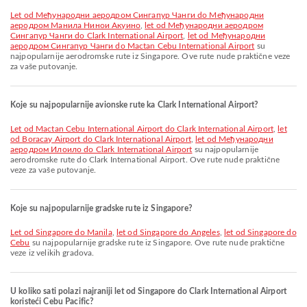
let od Међународни аеродром Сингапур Чанги do Међународни
аеродром Манила Нинои Акуино
,
let od Међународни аеродром
Сингапур Чанги do Clark International Airport
,
let od Међународни
аеродром Сингапур Чанги do Mactan Cebu International Airport
su
najpopularnije aerodromske rute iz Singapore. Ove rute nude praktične veze
za vaše putovanje.
Koje su najpopularnije avionske rute ka Clark International Airport?
let od Mactan Cebu International Airport do Clark International Airport
,
let
od Boracay Airport do Clark International Airport
,
let od Међународни
аеродром Илоило do Clark International Airport
su najpopularnije
aerodromske rute do Clark International Airport. Ove rute nude praktične
veze za vaše putovanje.
Koje su najpopularnije gradske rute iz Singapore?
let od Singapore do Manila
,
let od Singapore do Angeles
,
let od Singapore do
Cebu
su najpopularnije gradske rute iz Singapore. Ove rute nude praktične
veze iz velikih gradova.
U koliko sati polazi najraniji let od Singapore do Clark International Airport
koristeći Cebu Pacific?