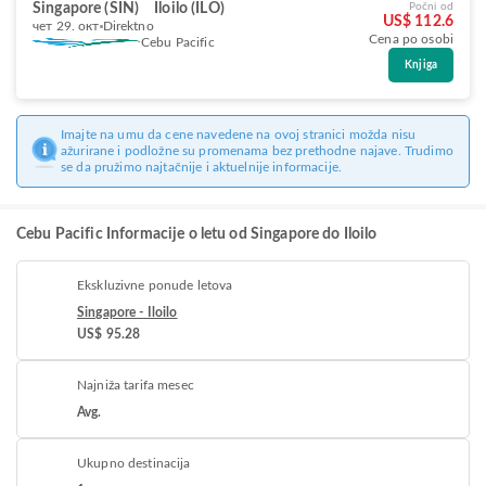
Singapore (SIN)
Iloilo (ILO)
Počni od
US$ 112.6
чет 29. окт
Direktno
Cena po osobi
Cebu Pacific
Knjiga
Imajte na umu da cene navedene na ovoj stranici možda nisu
ažurirane i podložne su promenama bez prethodne najave. Trudimo
se da pružimo najtačnije i aktuelnije informacije.
Cebu Pacific Informacije o letu od Singapore do Iloilo
Ekskluzivne ponude letova
Singapore - Iloilo
US$ 95.28
Najniža tarifa mesec
Avg.
Ukupno destinacija