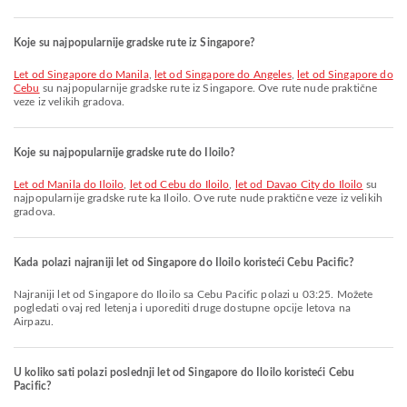
Koje su najpopularnije gradske rute iz Singapore?
let od Singapore do Manila
,
let od Singapore do Angeles
,
let od Singapore do
Cebu
su najpopularnije gradske rute iz Singapore. Ove rute nude praktične
veze iz velikih gradova.
Koje su najpopularnije gradske rute do Iloilo?
let od Manila do Iloilo
,
let od Cebu do Iloilo
,
let od Davao City do Iloilo
su
najpopularnije gradske rute ka Iloilo. Ove rute nude praktične veze iz velikih
gradova.
Kada polazi najraniji let od Singapore do Iloilo koristeći Cebu Pacific?
Najraniji let od Singapore do Iloilo sa Cebu Pacific polazi u 03:25. Možete
pogledati ovaj red letenja i uporediti druge dostupne opcije letova na
Airpazu.
U koliko sati polazi poslednji let od Singapore do Iloilo koristeći Cebu
Pacific?