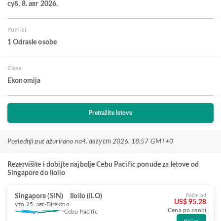
суб, 8. авг 2026.
Putnici
1 Odrasle osobe
Class
Ekonomija
Pretražite letove
Poslednji put ažurirano na
4. август 2026. 18:57 GMT+0
Rezervišite i dobijte najbolje Cebu Pacific ponude za letove od
Singapore do Iloilo
Singapore (SIN)
Iloilo (ILO)
Počni od
US$ 95.28
уто 25. авг
Direktno
Cena po osobi
Cebu Pacific