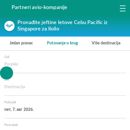
Partneri avio-kompanije
Pronađite jeftine letove Cebu Pacific iz
Singapore za Iloilo
Jedan pravac
Putovanje u krug
Više destinacija
Od
Poreklo
Do
Destinacija
Polazak
пет, 7. авг 2026.
Povratak