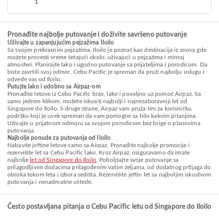
1
Pronađite najbolje putovanje i doživite savršeno putovanje
Uživajte u zapanjujućim pejzažima Iloilo
Sa svojim prekrasnim pejzažima, Iloilo je poznat kao destinacija iz snova gde
možete provesti vreme šetajući okolo, uživajući u pejzažima i mirnoj
atmosferi. Planirajte lako i ugodno putovanje sa prijateljima i porodicom. Da
biste završili svoj odmor, Cebu Pacific je spreman da pruži najbolju uslugu i
odvede vas od Iloilo.
Putujte lako i udobno sa Airpaz-om
Pronađite letove iz Cebu Pacific brzo, lako i povoljno uz pomoć Airpaz. Sa
samo jednim klikom, možete iskusiti najbolji i najnezaboravniji let od
Singapore do Iloilo. S druge strane, Airpaz vam pruža tim za korisničku
podršku koji je uvek spreman da vam pomogne sa bilo kakvim pitanjima.
Uživajte u prijatnom odmoru sa svojom porodicom bez brige o planovima
putovanja.
Najbolje ponude za putovanja od Iloilo
Nabavite jeftine letove samo sa Airpaz. Pronađite najbolje promocije i
rezervišite let sa Cebu Pacific lako. Kroz Airpaz, osiguravamo da imate
najbolje
let od Singapore do Iloilo
. Poboljšajte svoje putovanje sa
prilagodljivim dodacima prilagođenim vašim željama, od dodatnog prtljaga do
obroka tokom leta i izbora sedišta. Rezervišite jeftin let sa najboljim iskustvom
putovanja i nenadmašne uštede.
Često postavljana pitanja o Cebu Pacific letu od Singapore do Iloilo