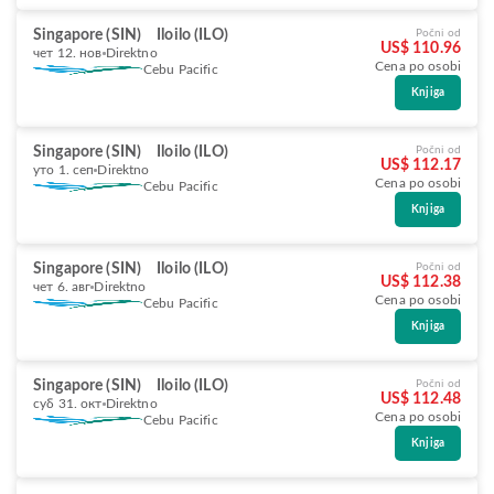
Singapore (SIN)
Iloilo (ILO)
Počni od
US$ 110.96
чет 12. нов
Direktno
Cena po osobi
Cebu Pacific
Knjiga
Singapore (SIN)
Iloilo (ILO)
Počni od
US$ 112.17
уто 1. сеп
Direktno
Cena po osobi
Cebu Pacific
Knjiga
Singapore (SIN)
Iloilo (ILO)
Počni od
US$ 112.38
чет 6. авг
Direktno
Cena po osobi
Cebu Pacific
Knjiga
Singapore (SIN)
Iloilo (ILO)
Počni od
US$ 112.48
суб 31. окт
Direktno
Cena po osobi
Cebu Pacific
Knjiga