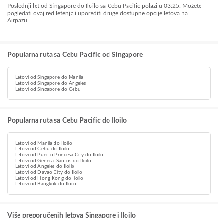
Poslednji let od Singapore do Iloilo sa Cebu Pacific polazi u 03:25. Možete
pogledati ovaj red letenja i uporediti druge dostupne opcije letova na
Airpazu.
Popularna ruta sa Cebu Pacific od Singapore
Letovi od Singapore do Manila
Letovi od Singapore do Angeles
Letovi od Singapore do Cebu
Popularna ruta sa Cebu Pacific do Iloilo
Letovi od Manila do Iloilo
Letovi od Cebu do Iloilo
Letovi od Puerto Princesa City do Iloilo
Letovi od General Santos do Iloilo
Letovi od Angeles do Iloilo
Letovi od Davao City do Iloilo
Letovi od Hong Kong do Iloilo
Letovi od Bangkok do Iloilo
Više preporučenih letova Singapore i Iloilo