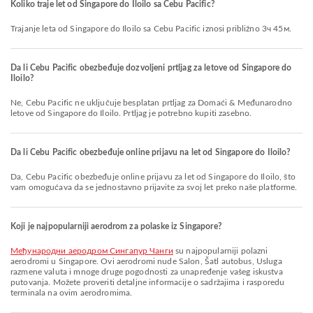
Koliko traje let od Singapore do Iloilo sa Cebu Pacific?
Trajanje leta od Singapore do Iloilo sa Cebu Pacific iznosi približno 3ч 45м.
Da li Cebu Pacific obezbeđuje dozvoljeni prtljag za letove od Singapore do
Iloilo?
Ne, Cebu Pacific ne uključuje besplatan prtljag za Domaći & Međunarodno
letove od Singapore do Iloilo. Prtljag je potrebno kupiti zasebno.
Da li Cebu Pacific obezbeđuje online prijavu na let od Singapore do Iloilo?
Da, Cebu Pacific obezbeđuje online prijavu za let od Singapore do Iloilo, što
vam omogućava da se jednostavno prijavite za svoj let preko naše platforme.
Koji je najpopularniji aerodrom za polaske iz Singapore?
Међународни аеродром Сингапур Чанги
su najpopularniji polazni
aerodromi u Singapore. Ovi aerodromi nude Salon, Šatl autobus, Usluga
razmene valuta i mnoge druge pogodnosti za unapređenje vašeg iskustva
putovanja. Možete proveriti detaljne informacije o sadržajima i rasporedu
terminala na ovim aerodromima.