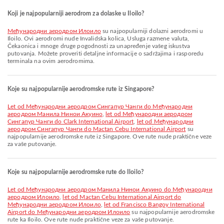
Koji je najpopularniji aerodrom za dolaske u Iloilo?
Међународни аеродром Илоило
su najpopularniji dolazni aerodromi u
Iloilo. Ovi aerodromi nude Invalidska kolica, Usluga razmene valuta,
Čekaonica i mnoge druge pogodnosti za unapređenje vašeg iskustva
putovanja. Možete proveriti detaljne informacije o sadržajima i rasporedu
terminala na ovim aerodromima.
Koje su najpopularnije aerodromske rute iz Singapore?
let od Међународни аеродром Сингапур Чанги do Међународни
аеродром Манила Нинои Акуино
,
let od Међународни аеродром
Сингапур Чанги do Clark International Airport
,
let od Међународни
аеродром Сингапур Чанги do Mactan Cebu International Airport
su
najpopularnije aerodromske rute iz Singapore. Ove rute nude praktične veze
za vaše putovanje.
Koje su najpopularnije aerodromske rute do Iloilo?
let od Међународни аеродром Манила Нинои Акуино do Међународни
аеродром Илоило
,
let od Mactan Cebu International Airport do
Међународни аеродром Илоило
,
let od Francisco Bangoy International
Airport do Међународни аеродром Илоило
su najpopularnije aerodromske
rute ka Iloilo. Ove rute nude praktične veze za vaše putovanje.