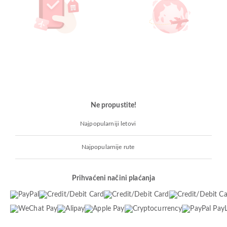
Ne propustite!
Najpopularniji letovi
Najpopularnije rute
Prihvaćeni načini plaćanja