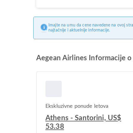
Imajte na umu da cene navedene na ovoj stra
najtačnije i aktuelnije informacije.
Aegean Airlines Informacije o 
Ekskluzivne ponude letova
Athens - Santorini, US$
53.38