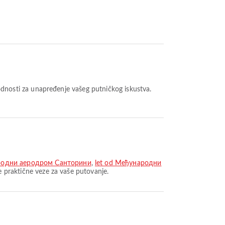
dnosti za unapređenje vašeg putničkog iskustva.
родни аеродром Санторини
,
let od Међународни
 praktične veze za vaše putovanje.