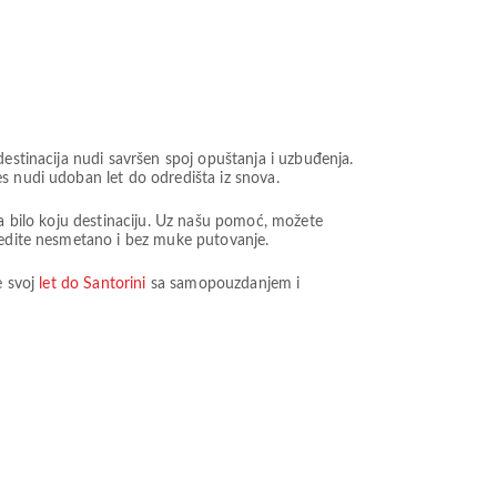
destinacija nudi savršen spoj opuštanja i uzbuđenja.
s nudi udoban let do odredišta iz snova.
na bilo koju destinaciju. Uz našu pomoć, možete
zbedite nesmetano i bez muke putovanje.
e svoj
let do Santorini
sa samopouzdanjem i