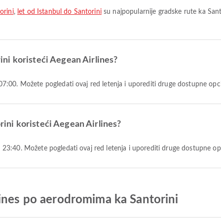
orini
,
let od Istanbul do Santorini
su najpopularnije gradske rute ka Sant
orini koristeći Aegean Airlines?
 u 07:00. Možete pogledati ovaj red letenja i uporediti druge dostupne opc
orini koristeći Aegean Airlines?
i u 23:40. Možete pogledati ovaj red letenja i uporediti druge dostupne op
lines po aerodromima ka Santorini