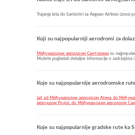
Trajanje leta do Santorini sa Aegean Airlines iznosi 
Koji su najpopularniji aerodromi za dolaz
Међународни аеродром Санторини
su najpopular
Možete pogledati detaljne informacije o sadržajima
Koje su najpopularnije aerodromske rute
let od Међународни аеродром Атина do Међун
аеродром Родос do Међународни аеродром Са
Koje su najpopularnije gradske rute ka S