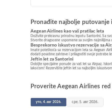
Pronađite najbolje putovanje 
Aegean Airlines kao vaš pratilac leta
Doživite prekrasnu prirodnu lepotu Santorini. Sa svo
Stvorite dragocene uspomene sa svojim najmilijima u
Besprekorno iskustvo rezervacije sa Ai
Imate poteškoća sa rezervacijom leta sa Aegean Airli
dodati posebne zahteve i prilagoditi svoje potrebe 
Jeftin let za Santorini
Dobijte specijalne ponude za vaš let sa Airpaz. Isko
lakoćom! Rezervišite jeftin let sa najboljim iskust
Proverite Aegean Airlines red 
уто, 4. авг 2026.
сре, 5. авг 2026.