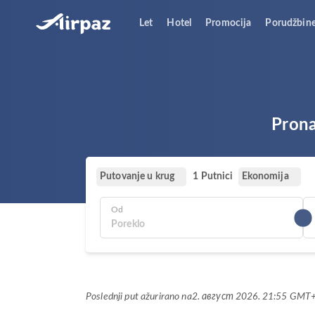
Let
Hotel
Promocija
Porudžbin
Prona
Putovanje u krug
Ekonomija
1 Putnici
Od
Poslednji put ažurirano na
2. август 2026. 21:55 GMT