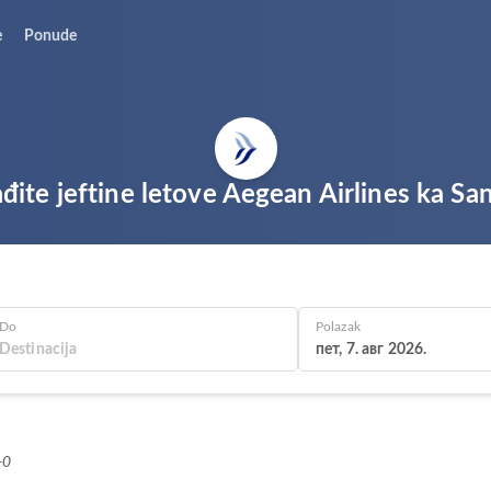
e
Ponude
đite jeftine letove Aegean Airlines ka San
Do
Polazak
пет, 7. авг 2026.
+0