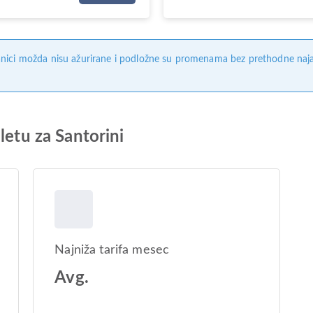
nici možda nisu ažurirane i podložne su promenama bez prethodne naj
letu za Santorini
Najniža tarifa mesec
Avg.