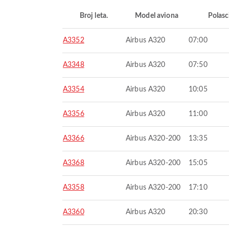
Broj leta.
Model aviona
Polasc
A3352
Airbus A320
07:00
A3348
Airbus A320
07:50
A3354
Airbus A320
10:05
A3356
Airbus A320
11:00
A3366
Airbus A320-200
13:35
A3368
Airbus A320-200
15:05
A3358
Airbus A320-200
17:10
A3360
Airbus A320
20:30