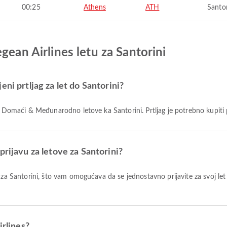
00:25
Athens
ATH
Santor
gean Airlines letu za Santorini
ni prtljag za let do Santorini?
 za Domaći & Međunarodno letove ka Santorini. Prtljag je potrebno kupiti
prijavu za letove za Santorini?
irlines?