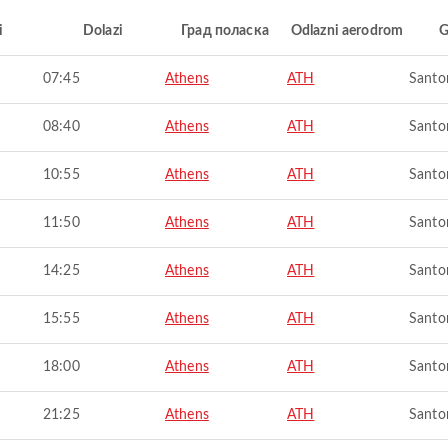
i
Dolazi
Град поласка
Odlazni aerodrom
G
07:45
Athens
ATH
Santor
08:40
Athens
ATH
Santor
10:55
Athens
ATH
Santor
11:50
Athens
ATH
Santor
14:25
Athens
ATH
Santor
15:55
Athens
ATH
Santor
18:00
Athens
ATH
Santor
21:25
Athens
ATH
Santor