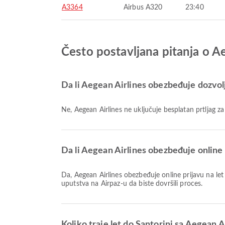
A3364
Airbus A320
23:40
Često postavljana pitanja o Ae
Da li Aegean Airlines obezbeđuje dozvolje
Ne, Aegean Airlines ne uključuje besplatan prtljag
Da li Aegean Airlines obezbeđuje online 
Da, Aegean Airlines obezbeđuje online prijavu na let za Santorini, što vam omogućava da se jednostavno prijavite za svoj let preko naše platforme. Jednostavno pratite
uputstva na Airpaz-u da biste dovršili proces.
Koliko traje let do Santorini sa Aegean A