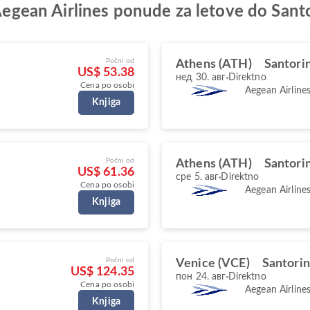
 Aegean Airlines ponude za letove do Santo
Počni od
Athens (ATH)
Santorin
US$ 53.38
нед 30. авг
Direktno
Cena po osobi
Aegean Airline
Knjiga
Počni od
Athens (ATH)
Santorin
US$ 61.36
сре 5. авг
Direktno
Cena po osobi
Aegean Airline
Knjiga
Počni od
Venice (VCE)
Santorin
US$ 124.35
пон 24. авг
Direktno
Cena po osobi
Aegean Airline
Knjiga