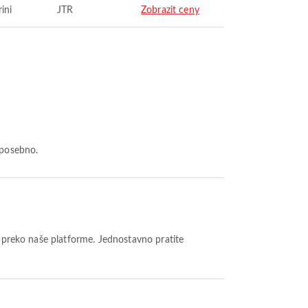
ini
JTR
Zobrazit ceny
 posebno.