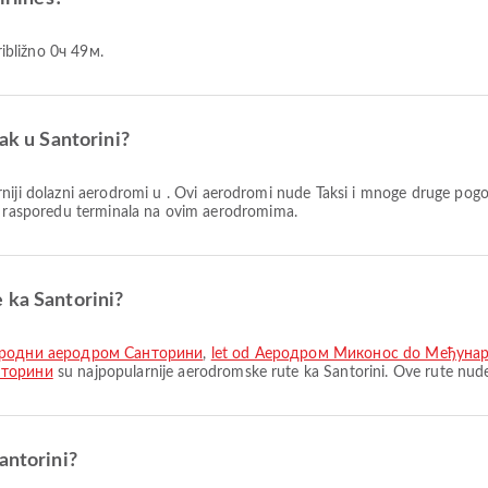
približno 0ч 49м.
ak u Santorini?
niji dolazni aerodromi u . Ovi aerodromi nude Taksi i mnoge druge pogo
 i rasporedu terminala na ovim aerodromima.
 ka Santorini?
ародни аеродром Санторини
,
let od Аеродром Миконос do Међуна
нторини
su najpopularnije aerodromske rute ka Santorini. Ove rute nude
antorini?