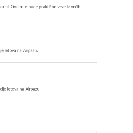
orini. Ove rute nude praktične veze iz većih
ije letova na Airpazu.
cije letova na Airpazu.