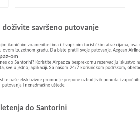
i doživite savršeno putovanje
jim ikoničnim znamenitostima i živopisnim turističkim atrakcijama, ova 
 ovom izuzetnom gradu. Da biste pratili svoje putovanje, Aegean Airline
rpaz-om
nes do Santorini? Koristite Airpaz za besprekornu rezervaciju iskustvo 
leta, sve u jednoj aplikaciji. Sa našom 24/7 korisničkom podrškom, obe
ristite naše ekskluzivne promocije prepune uzbudljivih ponuda i započnit
vom putovanja i nenadmašne uštede.
letenja do Santorini