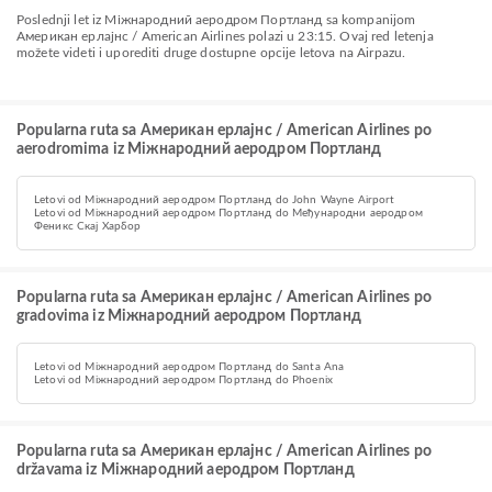
Poslednji let iz Міжнародний аеродром Портланд sa kompanijom
Американ ерлајнс / American Airlines polazi u 23:15. Ovaj red letenja
možete videti i uporediti druge dostupne opcije letova na Airpazu.
Popularna ruta sa Американ ерлајнс / American Airlines po
aerodromima iz Міжнародний аеродром Портланд
Letovi od Міжнародний аеродром Портланд do John Wayne Airport
Letovi od Міжнародний аеродром Портланд do Међународни аеродром
Феникс Скај Харбор
Popularna ruta sa Американ ерлајнс / American Airlines po
gradovima iz Міжнародний аеродром Портланд
Letovi od Міжнародний аеродром Портланд do Santa Ana
Letovi od Міжнародний аеродром Портланд do Phoenix
Popularna ruta sa Американ ерлајнс / American Airlines po
državama iz Міжнародний аеродром Портланд