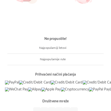
Ne propustite!
Najpopularniji letovi
Najpopularnije rute
Prihvaćeni načini plaćanja
Društvene mreže