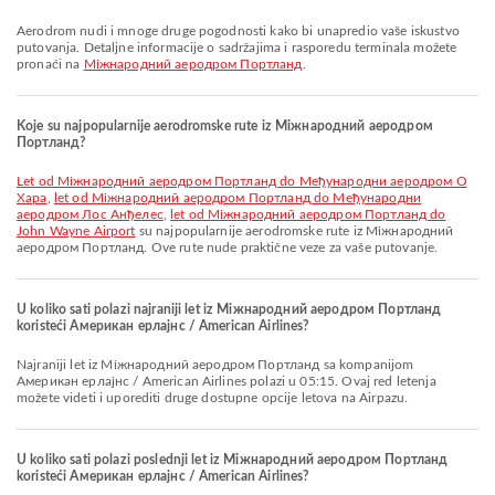
Aerodrom nudi i mnoge druge pogodnosti kako bi unapredio vaše iskustvo
putovanja. Detaljne informacije o sadržajima i rasporedu terminala možete
pronaći na
Міжнародний аеродром Портланд
.
Koje su najpopularnije aerodromske rute iz Міжнародний аеродром
Портланд?
let od Міжнародний аеродром Портланд do Међународни аеродром О
Хара
,
let od Міжнародний аеродром Портланд do Међународни
аеродром Лос Анђелес
,
let od Міжнародний аеродром Портланд do
John Wayne Airport
su najpopularnije aerodromske rute iz Міжнародний
аеродром Портланд. Ove rute nude praktične veze za vaše putovanje.
U koliko sati polazi najraniji let iz Міжнародний аеродром Портланд
koristeći Американ ерлајнс / American Airlines?
Najraniji let iz Міжнародний аеродром Портланд sa kompanijom
Американ ерлајнс / American Airlines polazi u 05:15. Ovaj red letenja
možete videti i uporediti druge dostupne opcije letova na Airpazu.
U koliko sati polazi poslednji let iz Міжнародний аеродром Портланд
koristeći Американ ерлајнс / American Airlines?