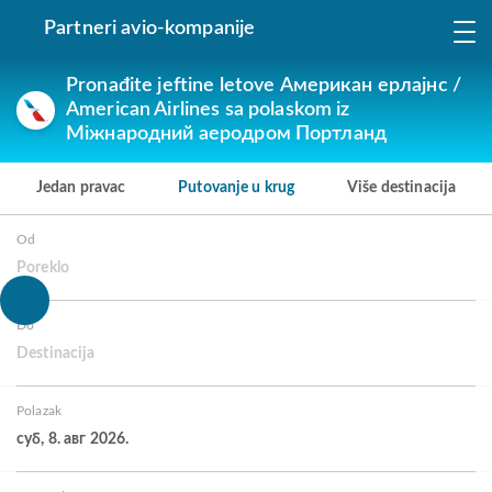
Partneri avio-kompanije
Pronađite jeftine letove Американ ерлајнс /
American Airlines sa polaskom iz
Міжнародний аеродром Портланд
Jedan pravac
Putovanje u krug
Više destinacija
Od
Poreklo
Do
Destinacija
Polazak
суб, 8. авг 2026.