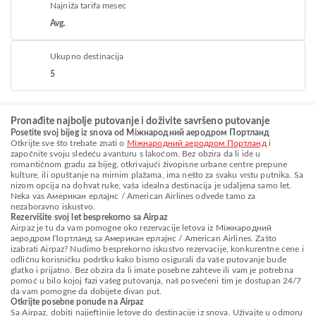
Najniža tarifa mesec
Avg.
Ukupno destinacija
5
Pronađite najbolje putovanje i doživite savršeno putovanje
Posetite svoj bijeg iz snova od Міжнародний аеродром Портланд
Otkrijte sve što trebate znati o
Міжнародний аеродром Портланд
i
započnite svoju sledeću avanturu s lakoćom. Bez obzira da li ide u
romantičnom gradu za bijeg, otkrivajući živopisne urbane centre prepune
kulture, ili opuštanje na mirnim plažama, ima nešto za svaku vrstu putnika. Sa
nizom opcija na dohvat ruke, vaša idealna destinacija je udaljena samo let.
Neka vas Американ ерлајнс / American Airlines odvede tamo za
nezaboravno iskustvo.
Rezervišite svoj let besprekorno sa Airpaz
Airpaz je tu da vam pomogne oko rezervacije letova iz Міжнародний
аеродром Портланд sa Американ ерлајнс / American Airlines. Zašto
izabrati Airpaz? Nudimo besprekorno iskustvo rezervacije, konkurentne cene i
odličnu korisničku podršku kako bismo osigurali da vaše putovanje bude
glatko i prijatno. Bez obzira da li imate posebne zahteve ili vam je potrebna
pomoć u bilo kojoj fazi vašeg putovanja, naš posvećeni tim je dostupan 24/7
da vam pomogne da dobijete divan put.
Otkrijte posebne ponude na Airpaz
Sa Airpaz, dobiti najjeftinije letove do destinacije iz snova. Uživajte u odmoru