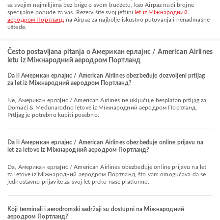
sa svojim najmilijima bez brige o svom budžetu, kao Airpaz nudi brojne
specijalne ponude za vas. Rezervišite svoj jeftini
let iz Міжнародний
аеродром Портланд
na Airpaz za najbolje iskustvo putovanja i nenadmašne
uštede.
Često postavljana pitanja o Американ ерлајнс / American Airlines
letu iz Міжнародний аеродром Портланд
Da li Американ ерлајнс / American Airlines obezbeđuje dozvoljeni prtljag
za let iz Міжнародний аеродром Портланд?
Ne, Американ ерлајнс / American Airlines ne uključuje besplatan prtljag za
Domaći & Međunarodno letove iz Міжнародний аеродром Портланд.
Prtljag je potrebno kupiti posebno.
Da li Американ ерлајнс / American Airlines obezbeđuje online prijavu na
let za letove iz Міжнародний аеродром Портланд?
Da, Американ ерлајнс / American Airlines obezbeđuje online prijavu na let
za letove iz Міжнародний аеродром Портланд, što vam omogućava da se
jednostavno prijavite za svoj let preko naše platforme.
Koji terminali i aerodromski sadržaji su dostupni na Міжнародний
аеродром Портланд?