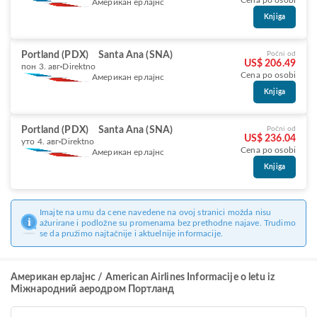
Cena po osobi
Американ ерлајнс
Knjiga
Portland (PDX)
Santa Ana (SNA)
Počni od
US$ 206.49
пон 3. авг
Direktno
Cena po osobi
Американ ерлајнс
Knjiga
Portland (PDX)
Santa Ana (SNA)
Počni od
US$ 236.04
уто 4. авг
Direktno
Cena po osobi
Американ ерлајнс
Knjiga
Imajte na umu da cene navedene na ovoj stranici možda nisu
ažurirane i podložne su promenama bez prethodne najave. Trudimo
se da pružimo najtačnije i aktuelnije informacije.
Американ ерлајнс / American Airlines Informacije o letu iz
Міжнародний аеродром Портланд