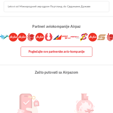
Letovi od Міжнародний аеродром Портланд do Сједињене Државе
Partneri aviokompanije Airpaz
Pogledajte sve partnerske avio-kompanije
Zašto putovati sa Airpazom