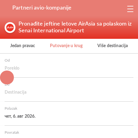
Partneri avio-kompanije
Pronađite jeftine letove AirAsia sa polaskom iz
Senai International Airport
Jedan pravac
Putovanje u krug
Više destinacija
Od
Poreklo
Do
Destinacija
Polazak
чет, 6. авг 2026.
Povratak