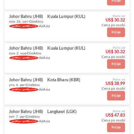
Knjiga
Johor Bahru (JHB)
Kuala Lumpur (KUL)
Počni od
US$ 30.32
пон 26. окт
Direktno
Cena po osobi
AirAsia
Knjiga
Johor Bahru (JHB)
Kuala Lumpur (KUL)
Počni od
US$ 30.32
пон 2. нов
Direktno
Cena po osobi
AirAsia
Knjiga
Johor Bahru (JHB)
Kota Bharu (KBR)
Počni od
US$ 38.99
уто 4. авг
Direktno
Cena po osobi
AirAsia
Knjiga
Johor Bahru (JHB)
Langkawi (LGK)
Počni od
US$ 47.83
пет 7. авг
Direktno
Cena po osobi
AirAsia
Knjiga