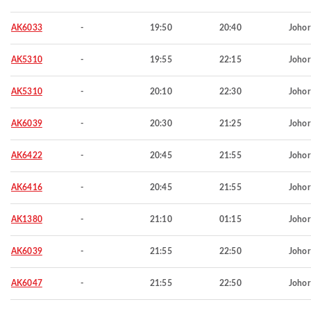
AK6033
-
19:50
20:40
Johor
AK5310
-
19:55
22:15
Johor
AK5310
-
20:10
22:30
Johor
AK6039
-
20:30
21:25
Johor
AK6422
-
20:45
21:55
Johor
AK6416
-
20:45
21:55
Johor
AK1380
-
21:10
01:15
Johor
AK6039
-
21:55
22:50
Johor
AK6047
-
21:55
22:50
Johor