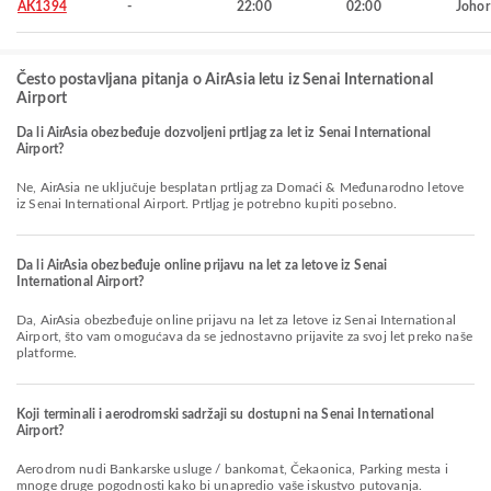
AK1394
-
22:00
02:00
Johor
Često postavljana pitanja o AirAsia letu iz Senai International
Airport
Da li AirAsia obezbeđuje dozvoljeni prtljag za let iz Senai International
Airport?
Ne, AirAsia ne uključuje besplatan prtljag za Domaći & Međunarodno letove
iz Senai International Airport. Prtljag je potrebno kupiti posebno.
Da li AirAsia obezbeđuje online prijavu na let za letove iz Senai
International Airport?
Da, AirAsia obezbeđuje online prijavu na let za letove iz Senai International
Airport, što vam omogućava da se jednostavno prijavite za svoj let preko naše
platforme.
Koji terminali i aerodromski sadržaji su dostupni na Senai International
Airport?
Aerodrom nudi Bankarske usluge / bankomat, Čekaonica, Parking mesta i
mnoge druge pogodnosti kako bi unapredio vaše iskustvo putovanja.