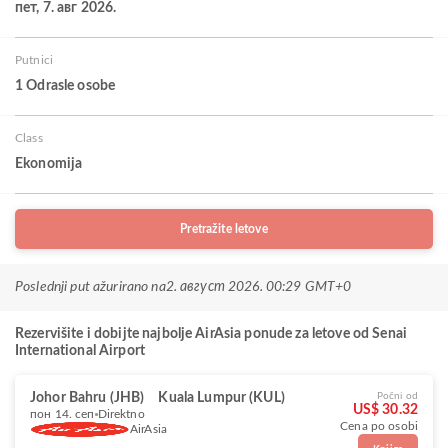
пет, 7. авг 2026.
Putnici
1 Odrasle osobe
Class
Ekonomija
Pretražite letove
Poslednji put ažurirano na
2. август 2026. 00:29 GMT+0
Rezervišite i dobijte najbolje AirAsia ponude za letove od Senai
International Airport
Johor Bahru (JHB)
Kuala Lumpur (KUL)
Počni od
US$ 30.32
пон 14. сеп
Direktno
Cena po osobi
AirAsia