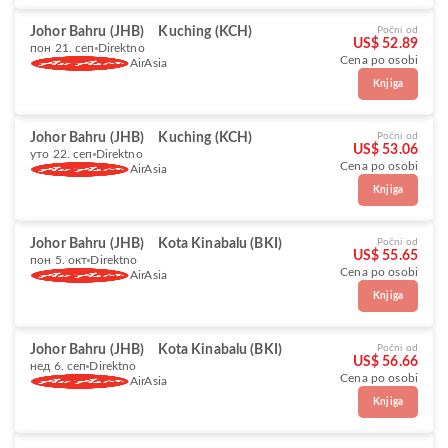
Johor Bahru (JHB)
Kuching (KCH)
Počni od
US$ 52.89
пон 21. сеп
Direktno
Cena po osobi
AirAsia
Knjiga
Johor Bahru (JHB)
Kuching (KCH)
Počni od
US$ 53.06
уто 22. сеп
Direktno
Cena po osobi
AirAsia
Knjiga
Johor Bahru (JHB)
Kota Kinabalu (BKI)
Počni od
US$ 55.65
пон 5. окт
Direktno
Cena po osobi
AirAsia
Knjiga
Johor Bahru (JHB)
Kota Kinabalu (BKI)
Počni od
US$ 56.66
нед 6. сеп
Direktno
Cena po osobi
AirAsia
Knjiga