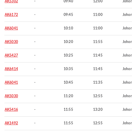
AK5302
-
09:40
12:00
Johor
AK6172
-
09:45
11:00
Johor
AK6041
-
10:10
11:00
Johor
AK5030
-
10:20
11:55
Johor
AK5427
-
10:25
11:45
Johor
AK6414
-
10:35
11:45
Johor
AK6041
-
10:45
11:35
Johor
AK5030
-
11:20
12:55
Johor
AK5416
-
11:55
13:20
Johor
AK1492
-
11:55
12:55
Johor