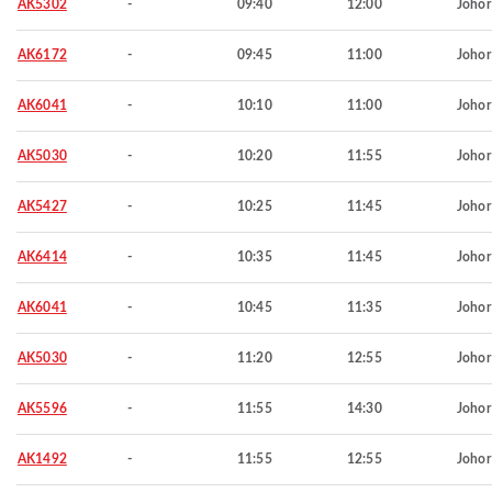
AK5302
-
09:40
12:00
Johor
AK6172
-
09:45
11:00
Johor
AK6041
-
10:10
11:00
Johor
AK5030
-
10:20
11:55
Johor
AK5427
-
10:25
11:45
Johor
AK6414
-
10:35
11:45
Johor
AK6041
-
10:45
11:35
Johor
AK5030
-
11:20
12:55
Johor
AK5596
-
11:55
14:30
Johor
AK1492
-
11:55
12:55
Johor