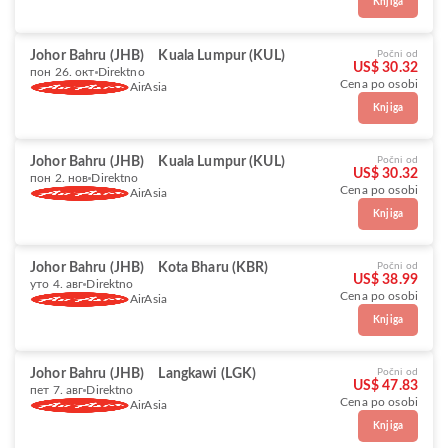
Knjiga
Johor Bahru (JHB)
Kuala Lumpur (KUL)
Počni od
US$ 30.32
пон 26. окт
Direktno
Cena po osobi
AirAsia
Knjiga
Johor Bahru (JHB)
Kuala Lumpur (KUL)
Počni od
US$ 30.32
пон 2. нов
Direktno
Cena po osobi
AirAsia
Knjiga
Johor Bahru (JHB)
Kota Bharu (KBR)
Počni od
US$ 38.99
уто 4. авг
Direktno
Cena po osobi
AirAsia
Knjiga
Johor Bahru (JHB)
Langkawi (LGK)
Počni od
US$ 47.83
пет 7. авг
Direktno
Cena po osobi
AirAsia
Knjiga