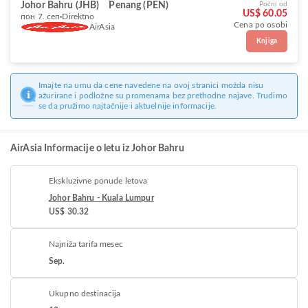
Johor Bahru (JHB)
Penang (PEN)
Počni od
US$ 60.05
пон 7. сеп
Direktno
Cena po osobi
AirAsia
Knjiga
Imajte na umu da cene navedene na ovoj stranici možda nisu
ažurirane i podložne su promenama bez prethodne najave. Trudimo
se da pružimo najtačnije i aktuelnije informacije.
AirAsia Informacije o letu iz Johor Bahru
Ekskluzivne ponude letova
Johor Bahru - Kuala Lumpur
US$ 30.32
Najniža tarifa mesec
Sep.
Ukupno destinacija