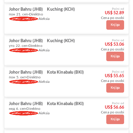
Johor Bahru (JHB)
Kuching (KCH)
Počni od
US$ 52.89
пон 21. сеп
Direktno
Cena po osobi
AirAsia
Knjiga
Johor Bahru (JHB)
Kuching (KCH)
Počni od
US$ 53.06
уто 22. сеп
Direktno
Cena po osobi
AirAsia
Knjiga
Johor Bahru (JHB)
Kota Kinabalu (BKI)
Počni od
US$ 55.65
пон 5. окт
Direktno
Cena po osobi
AirAsia
Knjiga
Johor Bahru (JHB)
Kota Kinabalu (BKI)
Počni od
US$ 56.66
нед 6. сеп
Direktno
Cena po osobi
AirAsia
Knjiga