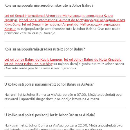
Koje su najpopularnije aerodromske rute iz Johor Bahru?
let od Senai International Airport do Међународни аеродром Куала
Лумпур
,
let od Senai International Airport do Међународни аеродром Кота
Кинабалу
,
let od Senai International Airport do Међународни аеродром
Качинг
su najpopularnije aerodromske rute iz Johor Bahru. Ove rute nude
praktične veze za vaše putovanje.
Koje su najpopularnije gradske rute iz Johor Bahru?
let od Johor Bahru do Kuala Lumpur
,
let od Johor Bahru do Kota Kinabalu
,
let od Johor Bahru do Kuching
su najpopularnije gradske rute iz Johor Bahru.
Ove rute nude praktične veze iz većih gradova.
U koliko sati polazi najraniji let iz Johor Bahru sa AirAsia?
Najraniji let iz Johor Bahru sa AirAsia poleće u 07:00. Možete pogledati ovaj
raspored i uporediti druge dostupne opcije letova na Airpazu.
U koliko sati polazi poslednji let iz Johor Bahru sa AirAsia?
Najkasniji let iz Johor Bahru sa AirAsia polazi u 22:00. Možete pogledati ovaj
red letenja i uporediti druge dostupne opcije letova na Airpazu.