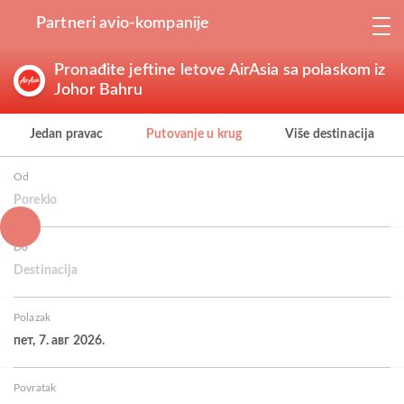
Partneri avio-kompanije
Pronađite jeftine letove AirAsia sa polaskom iz
Johor Bahru
Jedan pravac
Putovanje u krug
Više destinacija
Od
Poreklo
Do
Destinacija
Polazak
пет, 7. авг 2026.
Povratak