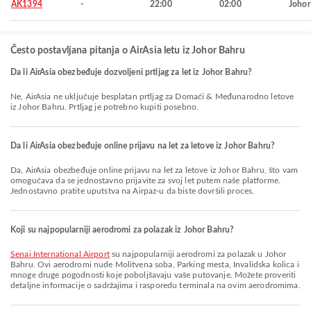
AK1394
-
22:00
02:00
Johor
Često postavljana pitanja o AirAsia letu iz Johor Bahru
Da li AirAsia obezbeđuje dozvoljeni prtljag za let iz Johor Bahru?
Ne, AirAsia ne uključuje besplatan prtljag za Domaći & Međunarodno letove
iz Johor Bahru. Prtljag je potrebno kupiti posebno.
Da li AirAsia obezbeđuje online prijavu na let za letove iz Johor Bahru?
Da, AirAsia obezbeđuje online prijavu na let za letove iz Johor Bahru, što vam
omogućava da se jednostavno prijavite za svoj let putem naše platforme.
Jednostavno pratite uputstva na Airpaz-u da biste dovršili proces.
Koji su najpopularniji aerodromi za polazak iz Johor Bahru?
Senai International Airport
su najpopularniji aerodromi za polazak u Johor
Bahru. Ovi aerodromi nude Molitvena soba, Parking mesta, Invalidska kolica i
mnoge druge pogodnosti koje poboljšavaju vaše putovanje. Možete proveriti
detaljne informacije o sadržajima i rasporedu terminala na ovim aerodromima.