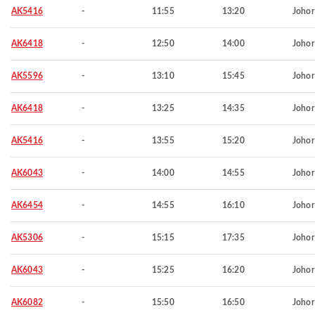
AK5416
-
11:55
13:20
Johor
AK6418
-
12:50
14:00
Johor
AK5596
-
13:10
15:45
Johor
AK6418
-
13:25
14:35
Johor
AK5416
-
13:55
15:20
Johor
AK6043
-
14:00
14:55
Johor
AK6454
-
14:55
16:10
Johor
AK5306
-
15:15
17:35
Johor
AK6043
-
15:25
16:20
Johor
AK6082
-
15:50
16:50
Johor