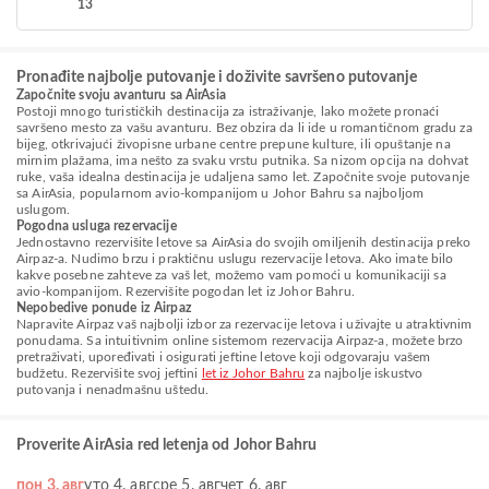
13
Pronađite najbolje putovanje i doživite savršeno putovanje
Započnite svoju avanturu sa AirAsia
Postoji mnogo turističkih destinacija za istraživanje, lako možete pronaći
savršeno mesto za vašu avanturu. Bez obzira da li ide u romantičnom gradu za
bijeg, otkrivajući živopisne urbane centre prepune kulture, ili opuštanje na
mirnim plažama, ima nešto za svaku vrstu putnika. Sa nizom opcija na dohvat
ruke, vaša idealna destinacija je udaljena samo let. Započnite svoje putovanje
sa AirAsia, popularnom avio-kompanijom u Johor Bahru sa najboljom
uslugom.
Pogodna usluga rezervacije
Jednostavno rezervišite letove sa AirAsia do svojih omiljenih destinacija preko
Airpaz-a. Nudimo brzu i praktičnu uslugu rezervacije letova. Ako imate bilo
kakve posebne zahteve za vaš let, možemo vam pomoći u komunikaciji sa
avio-kompanijom. Rezervišite pogodan let iz Johor Bahru.
Nepobedive ponude iz Airpaz
Napravite Airpaz vaš najbolji izbor za rezervacije letova i uživajte u atraktivnim
ponudama. Sa intuitivnim online sistemom rezervacija Airpaz-a, možete brzo
pretraživati, upoređivati i osigurati jeftine letove koji odgovaraju vašem
budžetu. Rezervišite svoj jeftini
let iz Johor Bahru
za najbolje iskustvo
putovanja i nenadmašnu uštedu.
Proverite AirAsia red letenja od Johor Bahru
пон 3. авг
уто 4. авг
сре 5. авг
чет 6. авг