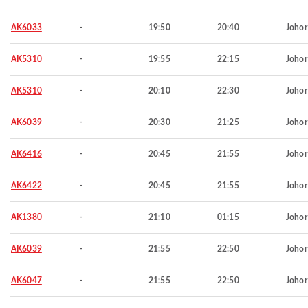
AK6033
-
19:50
20:40
Johor
AK5310
-
19:55
22:15
Johor
AK5310
-
20:10
22:30
Johor
AK6039
-
20:30
21:25
Johor
AK6416
-
20:45
21:55
Johor
AK6422
-
20:45
21:55
Johor
AK1380
-
21:10
01:15
Johor
AK6039
-
21:55
22:50
Johor
AK6047
-
21:55
22:50
Johor