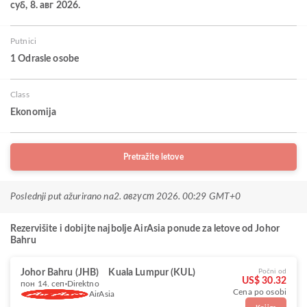
суб, 8. авг 2026.
Putnici
1 Odrasle osobe
Class
Ekonomija
Pretražite letove
Poslednji put ažurirano na
2. август 2026. 00:29 GMT+0
Rezervišite i dobijte najbolje AirAsia ponude za letove od Johor
Bahru
Johor Bahru (JHB)
Kuala Lumpur (KUL)
Počni od
US$ 30.32
пон 14. сеп
Direktno
Cena po osobi
AirAsia