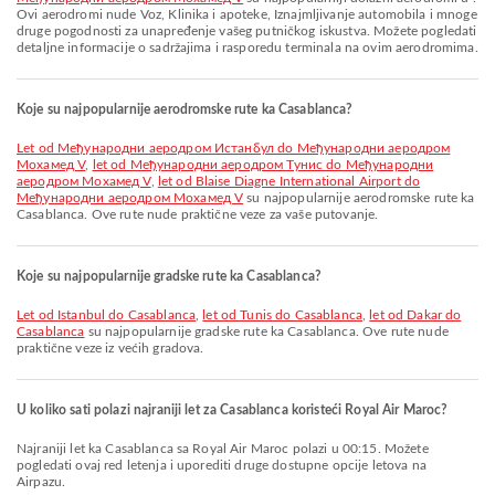
Ovi aerodromi nude Voz, Klinika i apoteke, Iznajmljivanje automobila i mnoge
druge pogodnosti za unapređenje vašeg putničkog iskustva. Možete pogledati
detaljne informacije o sadržajima i rasporedu terminala na ovim aerodromima.
Koje su najpopularnije aerodromske rute ka Casablanca?
let od Међународни аеродром Истанбул do Међународни аеродром
Мохамед V
,
let od Међународни аеродром Тунис do Међународни
аеродром Мохамед V
,
let od Blaise Diagne International Airport do
Међународни аеродром Мохамед V
su najpopularnije aerodromske rute ka
Casablanca. Ove rute nude praktične veze za vaše putovanje.
Koje su najpopularnije gradske rute ka Casablanca?
let od Istanbul do Casablanca
,
let od Tunis do Casablanca
,
let od Dakar do
Casablanca
su najpopularnije gradske rute ka Casablanca. Ove rute nude
praktične veze iz većih gradova.
U koliko sati polazi najraniji let za Casablanca koristeći Royal Air Maroc?
Najraniji let ka Casablanca sa Royal Air Maroc polazi u 00:15. Možete
pogledati ovaj red letenja i uporediti druge dostupne opcije letova na
Airpazu.