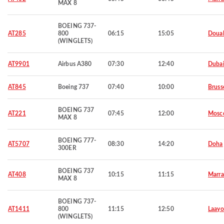
MAX 8
BOEING 737-
AT285
800
06:15
15:05
Doua
(WINGLETS)
AT9901
Airbus A380
07:30
12:40
Duba
AT845
Boeing 737
07:40
10:00
Bruss
BOEING 737
AT221
07:45
12:00
Mosc
MAX 8
BOEING 777-
AT5707
08:30
14:20
Doha
300ER
BOEING 737
AT408
10:15
11:15
Marra
MAX 8
BOEING 737-
AT1411
800
11:15
12:50
Laay
(WINGLETS)