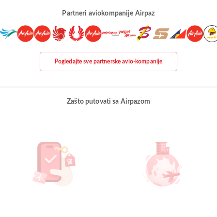
Partneri aviokompanije Airpaz
Pogledajte sve partnerske avio-kompanije
Zašto putovati sa Airpazom