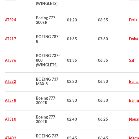
(WINGLETS)
Boeing 777-
AT594
01:20
06:55
Praia
300ER
BOEING 787-
AT217
01:35
07:30
Doha
8
BOEING 737-
AT596
800
01:35
06:55
Sal
(WINGLETS)
BOEING 737
AT522
02:20
06:30
Bama
MAX 8
Boeing 777-
AT578
02:30
06:50
Banju
300ER
Boeing 777-
AT510
02:40
06:25
Noua
300ER
BOEING 737
AT402
05:45
06:45
Marra