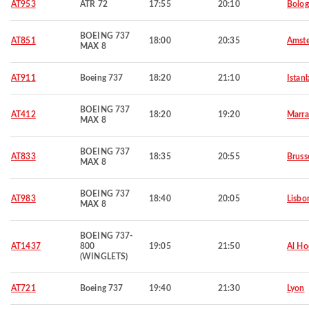
AT953
ATR 72
17:55
20:10
Bolo
BOEING 737
AT851
18:00
20:35
Amst
MAX 8
AT911
Boeing 737
18:20
21:10
Istan
BOEING 737
AT412
18:20
19:20
Marra
MAX 8
BOEING 737
AT833
18:35
20:55
Bruss
MAX 8
BOEING 737
AT983
18:40
20:05
Lisbo
MAX 8
BOEING 737-
AT1437
800
19:05
21:50
Al Ho
(WINGLETS)
AT721
Boeing 737
19:40
21:30
Lyon