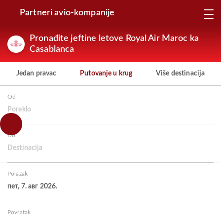
Partneri avio-kompanije
Pronađite jeftine letove Royal Air Maroc ka
Casablanca
Jedan pravac
Putovanje u krug
Više destinacija
Od
Poreklo
Do
Destinacija
Polazak
пет, 7. авг 2026.
Povratak