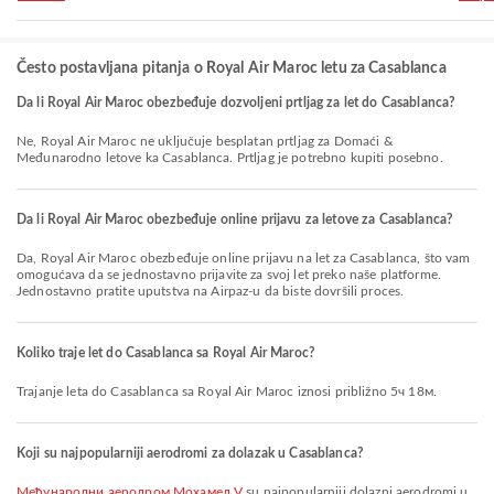
Često postavljana pitanja o Royal Air Maroc letu za Casablanca
Da li Royal Air Maroc obezbeđuje dozvoljeni prtljag za let do Casablanca?
Ne, Royal Air Maroc ne uključuje besplatan prtljag za Domaći &
Međunarodno letove ka Casablanca. Prtljag je potrebno kupiti posebno.
Da li Royal Air Maroc obezbeđuje online prijavu za letove za Casablanca?
Da, Royal Air Maroc obezbeđuje online prijavu na let za Casablanca, što vam
omogućava da se jednostavno prijavite za svoj let preko naše platforme.
Jednostavno pratite uputstva na Airpaz-u da biste dovršili proces.
Koliko traje let do Casablanca sa Royal Air Maroc?
Trajanje leta do Casablanca sa Royal Air Maroc iznosi približno 5ч 18м.
Koji su najpopularniji aerodromi za dolazak u Casablanca?
Међународни аеродром Мохамед V
su najpopularniji dolazni aerodromi u .