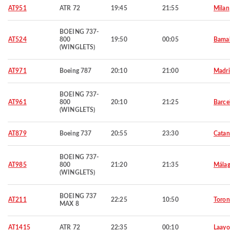
AT951
ATR 72
19:45
21:55
Milan
BOEING 737-
AT524
800
19:50
00:05
Bama
(WINGLETS)
AT971
Boeing 787
20:10
21:00
Madr
BOEING 737-
AT961
800
20:10
21:25
Barce
(WINGLETS)
AT879
Boeing 737
20:55
23:30
Catan
BOEING 737-
AT985
800
21:20
21:35
Mála
(WINGLETS)
BOEING 737
AT211
22:25
10:50
Toron
MAX 8
AT1415
ATR 72
22:35
00:10
Laay