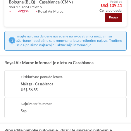
Bologna (BLQ)
Casablanca (CMN)
Počni od
US$ 139.11
пон 17. авг
Direktno
Cena po osobi
Royal Air Maroc
Knjiga
Imajte na umu da cene navedene na ovoj stranici možda nisu
ažurirane i podložne su promenama bez prethodne najave. Trudimo
se da pružimo najtačnije i aktuelnije informacije.
Royal Air Maroc Informacije o letu za Casablanca
Ekskluzivne ponude letova
Málaga - Casablanca
US$ 56.85
Najniža tarifa mesec
Sep.
Pronađite najbolje putovanje i doživite savršeno putovanje