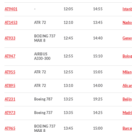
AT9401
-
12:05
14:55
Istan
AT1453
ATR 72
12:10
13:45
Nado
BOEING 737
AT933
12:45
14:40
Gene
MAX 8
AIRBUS
AT947
12:55
15:10
Bolo
A330-300
AT955
ATR 72
12:55
15:05
Milan
AT895
ATR 72
13:10
14:00
Alica
AT231
Boeing 787
13:25
19:25
Beijin
AT973
Boeing 737
13:35
14:25
Madr
BOEING 737
AT965
13:45
15:00
Barce
MAX 8