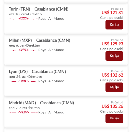
Turin (TRN)
Casablanca (CMN)
Počni od
US$ 121.81
чет 10. сеп
Direktno
Cena po osobi
Royal Air Maroc
Knjiga
Milan (MXP)
Casablanca (CMN)
Počni od
US$ 129.93
нед 6. сеп
Direktno
Cena po osobi
Royal Air Maroc
Knjiga
Lyon (LYS)
Casablanca (CMN)
Počni od
US$ 132.62
пон 24. авг
Direktno
Cena po osobi
Royal Air Maroc
Knjiga
Madrid (MAD)
Casablanca (CMN)
Počni od
US$ 135.26
сре 7. окт
Direktno
Cena po osobi
Royal Air Maroc
Knjiga