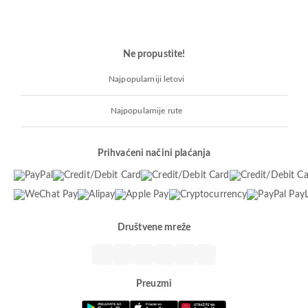
Ne propustite!
Najpopularniji letovi
Najpopularnije rute
Prihvaćeni načini plaćanja
Društvene mreže
Preuzmi