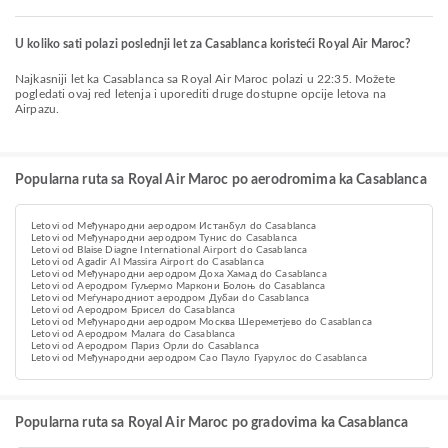
U koliko sati polazi poslednji let za Casablanca koristeći Royal Air Maroc?
Najkasniji let ka Casablanca sa Royal Air Maroc polazi u 22:35. Možete
pogledati ovaj red letenja i uporediti druge dostupne opcije letova na
Airpazu.
Popularna ruta sa Royal Air Maroc po aerodromima ka Casablanca
Letovi od Међународни аеродром Истанбул do Casablanca
Letovi od Међународни аеродром Тунис do Casablanca
Letovi od Blaise Diagne International Airport do Casablanca
Letovi od Agadir Al Massira Airport do Casablanca
Letovi od Међународни аеродром Доха Хамад do Casablanca
Letovi od Аеродром Гуљермо Маркони Болоњ do Casablanca
Letovi od Меѓународниот аеродром Дубаи do Casablanca
Letovi od Аеродром Брисел do Casablanca
Letovi od Међународни аеродром Москва Шереметјево do Casablanca
Letovi od Аеродром Малага do Casablanca
Letovi od Aеродром Париз Орли do Casablanca
Letovi od Међународни аеродром Сао Пауло Гуарулос do Casablanca
Popularna ruta sa Royal Air Maroc po gradovima ka Casablanca