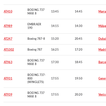
BOEING 737
AT410
13:45
14:45
Marra
MAX 8
EMBRAER
AT989
14:15
14:30
Mála
190
AT247
Boeing 787-8
15:20
20:45
Duba
AT5302
Boeing 787
16:25
17:20
Madr
BOEING 737
AT963
17:30
18:45
Barce
MAX 8
BOEING 737-
AT931
800
17:55
19:50
Gene
(WINGLETS)
BOEING 737
AT939
17:55
20:20
Venic
MAX 8