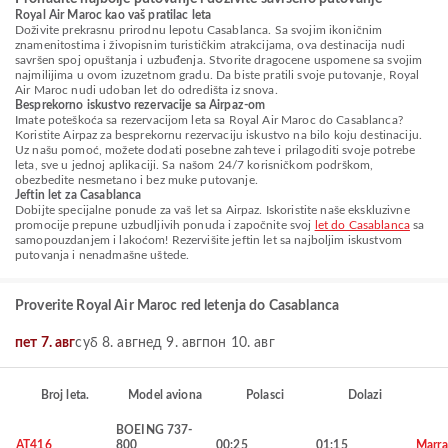
Royal Air Maroc kao vaš pratilac leta
Doživite prekrasnu prirodnu lepotu Casablanca. Sa svojim ikoničnim
znamenitostima i živopisnim turističkim atrakcijama, ova destinacija nudi
savršen spoj opuštanja i uzbuđenja. Stvorite dragocene uspomene sa svojim
najmilijima u ovom izuzetnom gradu. Da biste pratili svoje putovanje, Royal
Air Maroc nudi udoban let do odredišta iz snova.
Besprekorno iskustvo rezervacije sa Airpaz-om
Imate poteškoća sa rezervacijom leta sa Royal Air Maroc do Casablanca?
Koristite Airpaz za besprekornu rezervaciju iskustvo na bilo koju destinaciju.
Uz našu pomoć, možete dodati posebne zahteve i prilagoditi svoje potrebe
leta, sve u jednoj aplikaciji. Sa našom 24/7 korisničkom podrškom,
obezbedite nesmetano i bez muke putovanje.
Jeftin let za Casablanca
Dobijte specijalne ponude za vaš let sa Airpaz. Iskoristite naše ekskluzivne
promocije prepune uzbudljivih ponuda i započnite svoj
let do Casablanca
sa
samopouzdanjem i lakoćom! Rezervišite jeftin let sa najboljim iskustvom
putovanja i nenadmašne uštede.
Proverite Royal Air Maroc red letenja do Casablanca
пет 7. авг
суб 8. авг
нед 9. авг
пон 10. авг
Broj leta.
Model aviona
Polasci
Dolazi
BOEING 737-
AT416
800
00:25
01:15
Marra