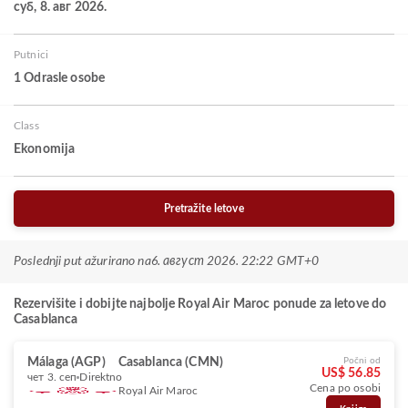
суб, 8. авг 2026.
Putnici
1 Odrasle osobe
Class
Ekonomija
Pretražite letove
Poslednji put ažurirano na
6. август 2026. 22:22 GMT+0
Rezervišite i dobijte najbolje Royal Air Maroc ponude za letove do
Casablanca
Málaga (AGP)
Casablanca (CMN)
Počni od
US$ 56.85
чет 3. сеп
Direktno
Cena po osobi
Royal Air Maroc