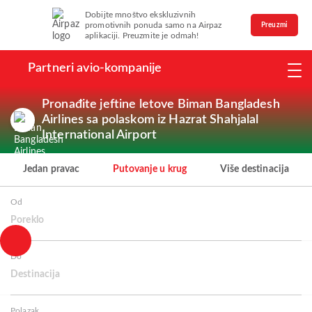
Dobijte mnoštvo ekskluzivnih
promotivnih ponuda samo na Airpaz
Preuzmi
aplikaciji. Preuzmite je odmah!
Partneri avio-kompanije
Pronađite jeftine letove Biman Bangladesh
Airlines sa polaskom iz Hazrat Shahjalal
International Airport
Jedan pravac
Putovanje u krug
Više destinacija
Od
Poreklo
Do
Destinacija
Polazak