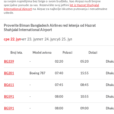
sa svojim najmilijima bez brige o svom budžetu, kao Airpaz nudi brojne
specijalne ponude za vas. Rezervišite svoj jeftini
let iz Hazrat Shahjalal
International Airport
na Airpaz za najbolje iskustvo putovanja i nenadmašne
uštede.
Proverite Biman Bangladesh Airlines red letenja od Hazrat
Shahjalal International Airport
сре 22. јул
чет 23. јул
пет 24. јул
суб 25. јул
Broj leta.
Model aviona
Polasci
Dolazi
BG339
-
02:20
05:20
Dhak
BG201
Boeing 787
07:40
15:55
Dhak
BG611
-
07:45
08:45
Dhak
BG591
-
08:00
10:55
Dhak
BG591
-
08:00
09:00
Dhak