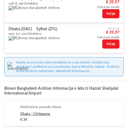
€ 39,97
суб 8. авг
Direktno
Cena po osobi
Biman Bangladesh Airlines
Knjiga
Dhaka (DAC)
Sylhet (ZYL)
Počni od
€ 39,97
пон 14. сеп
Direktno
Cena po osobi
Biman Bangladesh Airlines
Knjiga
Imajte na umu da cene navedene na ovoj stranici možda nisu
ažurirane i podložne su promenama bez prethodne najave. Trudimo
se da pružimo najtačnije i aktuelnije informacije.
Biman Bangladesh Airlines Informacije o letu iz Hazrat Shahjalal
International Airport
Ekskluzivne ponude letova
Dhaka - Chittagong
€ 34