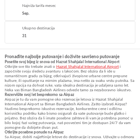
Najniža tarifa mesec
Sep.
Ukupno destinacija
31
Pronađite najbolje putovanje i doživite savršeno putovanje
Posetite svoj bijeg iz snova od Hazrat Shahjalal International Airport
Otkrijte sve što trebate znati o
Hazrat Shahjalal International Airport
i
započnite svoju sledeću avanturu s lakoćom. Bez obzira da li ide u
romantičnom gradu za bijeg, otkrivajući živopisne urbane centre prepune
kulture, ili opuštanje na mirnim plažama, ima nešto za svaku vrstu putnika. Sa
nizom opcija na dohvat ruke, vaša idealna destinacija je udaljena samo let.
Neka vas Biman Bangladesh Airlines odvede tamo za nezaboravno iskustvo.
Rezervišite svoj let besprekorno sa Airpaz
Airpaz je tu da vam pomogne oko rezervacije letova iz Hazrat Shahjalal
International Airport sa Biman Bangladesh Airlines. Zašto izabrati Airpaz?
Nudimo besprekorno iskustvo rezervacije, konkurentne cene i odličnu
korisničku podršku kako bismo osigurali da vaše putovanje bude glatko i
prijatno. Bez obzira da li imate posebne zahteve ili vam je potrebna pomoć u
bilo kojoj fazi vašeg putovanja, naš posvećeni tim je dostupan 24/7 da vam
pomogne da dobijete divan put.
Otkrijte posebne ponude na Airpaz
Sa Airpaz, dobiti najjeftinije letove do destinacije iz snova. Uživajte u odmoru