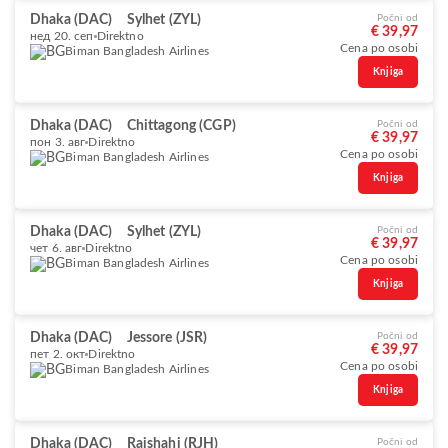
Dhaka (DAC)
Sylhet (ZYL)
Počni od
€ 39,97
нед 20. сеп
Direktno
Cena po osobi
Biman Bangladesh Airlines
Knjiga
Dhaka (DAC)
Chittagong (CGP)
Počni od
€ 39,97
пон 3. авг
Direktno
Cena po osobi
Biman Bangladesh Airlines
Knjiga
Dhaka (DAC)
Sylhet (ZYL)
Počni od
€ 39,97
чет 6. авг
Direktno
Cena po osobi
Biman Bangladesh Airlines
Knjiga
Dhaka (DAC)
Jessore (JSR)
Počni od
€ 39,97
пет 2. окт
Direktno
Cena po osobi
Biman Bangladesh Airlines
Knjiga
Dhaka (DAC)
Rajshahi (RJH)
Počni od