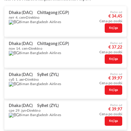
Dhaka (DAC)
Chittagong (CGP)
Počni od
€ 34,45
пет 4. сеп
Direktno
Cena po osobi
Biman Bangladesh Airlines
Knjiga
Dhaka (DAC)
Chittagong (CGP)
Počni od
€ 37,22
пон 14. сеп
Direktno
Cena po osobi
Biman Bangladesh Airlines
Knjiga
Dhaka (DAC)
Sylhet (ZYL)
Počni od
€ 39,97
суб 1. авг
Direktno
Cena po osobi
Biman Bangladesh Airlines
Knjiga
Dhaka (DAC)
Sylhet (ZYL)
Počni od
€ 39,97
сре 29. јул
Direktno
Cena po osobi
Biman Bangladesh Airlines
Knjiga