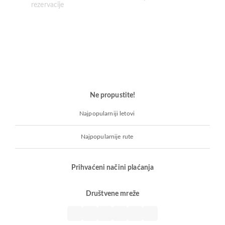
Ne propustite!
Najpopularniji letovi
Najpopularnije rute
Prihvaćeni načini plaćanja
Društvene mreže