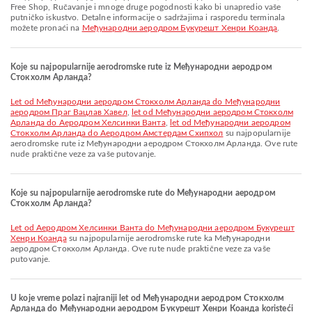
Free Shop, Ručavanje i mnoge druge pogodnosti kako bi unapredio vaše
putničko iskustvo. Detalne informacije o sadržajima i rasporedu terminala
možete pronaći na
Међународни аеродром Букурешт Хенри Коанда
.
Koje su najpopularnije aerodromske rute iz Међународни аеродром
Стокхолм Арланда?
let od Међународни аеродром Стокхолм Арланда do Међународни
аеродром Праг Вацлав Хавел
,
let od Међународни аеродром Стокхолм
Арланда do Аеродром Хелсинки Ванта
,
let od Међународни аеродром
Стокхолм Арланда do Aеродром Амстердам Схипхол
su najpopularnije
aerodromske rute iz Међународни аеродром Стокхолм Арланда. Ove rute
nude praktične veze za vaše putovanje.
Koje su najpopularnije aerodromske rute do Међународни аеродром
Стокхолм Арланда?
let od Аеродром Хелсинки Ванта do Међународни аеродром Букурешт
Хенри Коанда
su najpopularnije aerodromske rute ka Међународни
аеродром Стокхолм Арланда. Ove rute nude praktične veze za vaše
putovanje.
U koje vreme polazi najraniji let od Међународни аеродром Стокхолм
Арланда do Међународни аеродром Букурешт Хенри Коанда koristeći