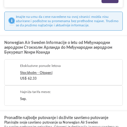
Imajte na umu da cene navedene na ovoj stranici možda nisu
ažurirane i podložne su promenama bez prethodne najave. Trudimo
se da pružimo najtačnije i aktuelnije informacije.
Norwegian Air Sweden Informacije o letu od Међународни
аеродром Стокхолм Арланда do Међународни аеродром
Букурешт Хенри Коанда
Ekskluzivne ponude letova
Stockholm - Otopeni
US$ 62.33
Najniža tarifa mesec
Sep.
Pronađite najbolje putovanje i doživite savršeno putovanje
Planirajte svoje savršeno putovanje sa Norwegian Air Sweden
Sa svojim prekrasnim pejzažima, Otopeni je destinacija iz snova savršena za