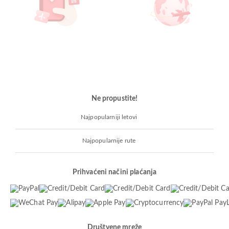
Ne propustite!
Najpopularniji letovi
Najpopularnije rute
Prihvaćeni načini plaćanja
Društvene mreže