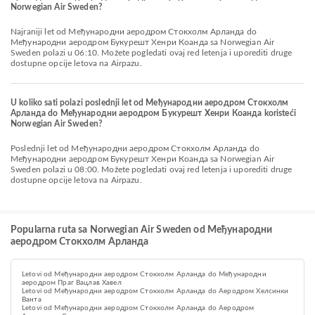
Norwegian Air Sweden?
Najraniji let od Међународни аеродром Стокхолм Арланда do
Међународни аеродром Букурешт Хенри Коанда sa Norwegian Air
Sweden polazi u 06:10. Možete pogledati ovaj red letenja i uporediti druge
dostupne opcije letova na Airpazu.
U koliko sati polazi poslednji let od Међународни аеродром Стокхолм
Арланда do Међународни аеродром Букурешт Хенри Коанда koristeći
Norwegian Air Sweden?
Poslednji let od Међународни аеродром Стокхолм Арланда do
Међународни аеродром Букурешт Хенри Коанда sa Norwegian Air
Sweden polazi u 08:00. Možete pogledati ovaj red letenja i uporediti druge
dostupne opcije letova na Airpazu.
Popularna ruta sa Norwegian Air Sweden od Међународни
аеродром Стокхолм Арланда
Letovi od Међународни аеродром Стокхолм Арланда do Међународни
аеродром Праг Вацлав Хавел
Letovi od Међународни аеродром Стокхолм Арланда do Аеродром Хелсинки
Ванта
Letovi od Међународни аеродром Стокхолм Арланда do Aеродром