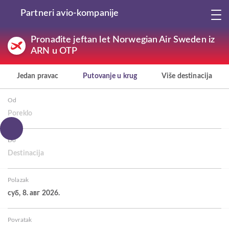
Partneri avio-kompanije
Pronađite jeftan let Norwegian Air Sweden iz
ARN u OTP
Jedan pravac
Putovanje u krug
Više destinacija
Od
Poreklo
Do
Destinacija
Polazak
суб, 8. авг 2026.
Povratak