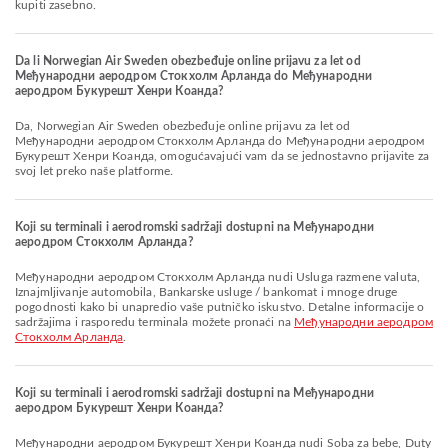
kupiti zasebno.
Da li Norwegian Air Sweden obezbeđuje online prijavu za let od
Међународни аеродром Стокхолм Арланда do Међународни
аеродром Букурешт Хенри Коанда?
Da, Norwegian Air Sweden obezbeđuje online prijavu za let od
Међународни аеродром Стокхолм Арланда do Међународни аеродром
Букурешт Хенри Коанда, omogućavajući vam da se jednostavno prijavite za
svoj let preko naše platforme.
Koji su terminali i aerodromski sadržaji dostupni na Међународни
аеродром Стокхолм Арланда?
Међународни аеродром Стокхолм Арланда nudi Usluga razmene valuta,
Iznajmljivanje automobila, Bankarske usluge / bankomat i mnoge druge
pogodnosti kako bi unapredio vaše putničko iskustvo. Detalne informacije o
sadržajima i rasporedu terminala možete pronaći na
Међународни аеродром
Стокхолм Арланда
.
Koji su terminali i aerodromski sadržaji dostupni na Међународни
аеродром Букурешт Хенри Коанда?
Међународни аеродром Букурешт Хенри Коанда nudi Soba za bebe, Duty