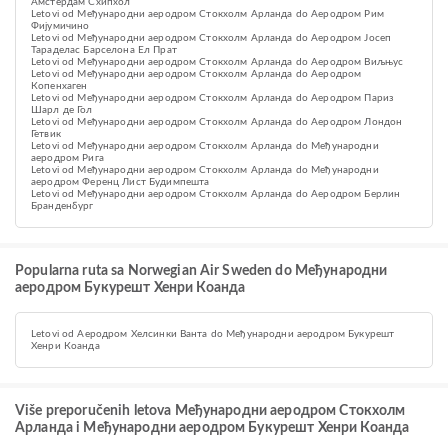
Амстердам Схипхол
Letovi od Међународни аеродром Стокхолм Арланда do Аеродром Рим
Фијумичино
Letovi od Међународни аеродром Стокхолм Арланда do Аеродром Јосеп
Тараделас Барселона Ел Прат
Letovi od Међународни аеродром Стокхолм Арланда do Аеродром Виљњус
Letovi od Међународни аеродром Стокхолм Арланда do Аеродром
Копенхаген
Letovi od Међународни аеродром Стокхолм Арланда do Aеродром Париз
Шарл де Гол
Letovi od Међународни аеродром Стокхолм Арланда do Аеродром Лондон
Гетвик
Letovi od Међународни аеродром Стокхолм Арланда do Међународни
аеродром Рига
Letovi od Међународни аеродром Стокхолм Арланда do Међународни
аеродром Ференц Лист Будимпешта
Letovi od Међународни аеродром Стокхолм Арланда do Аеродром Берлин
Бранденбург
Popularna ruta sa Norwegian Air Sweden do Међународни
аеродром Букурешт Хенри Коанда
Letovi od Аеродром Хелсинки Ванта do Међународни аеродром Букурешт
Хенри Коанда
Više preporučenih letova Међународни аеродром Стокхолм
Арланда i Међународни аеродром Букурешт Хенри Коанда