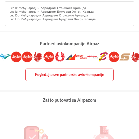
Let Iz Међународни Аеродром Стокхолм Арланда
Let Iz Међународни Аеродром Букурешт Хенри Коанда
Let Do Међународни Аеродром Стокхолм Арланда
Let Do Међународни Аеродром Букурешт Хенри Коанда
Partneri aviokompanije Airpaz
Pogledajte sve partnerske avio-kompanije
Zašto putovati sa Airpazom