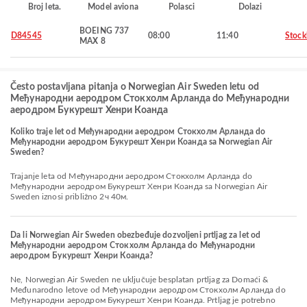
Broj leta.
Model aviona
Polasci
Dolazi
BOEING 737
D84545
08:00
11:40
Stoc
MAX 8
Često postavljana pitanja o Norwegian Air Sweden letu od
Међународни аеродром Стокхолм Арланда do Међународни
аеродром Букурешт Хенри Коанда
Koliko traje let od Међународни аеродром Стокхолм Арланда do
Међународни аеродром Букурешт Хенри Коанда sa Norwegian Air
Sweden?
Trajanje leta od Међународни аеродром Стокхолм Арланда do
Међународни аеродром Букурешт Хенри Коанда sa Norwegian Air
Sweden iznosi približno 2ч 40м.
Da li Norwegian Air Sweden obezbeđuje dozvoljeni prtljag za let od
Међународни аеродром Стокхолм Арланда do Међународни
аеродром Букурешт Хенри Коанда?
Ne, Norwegian Air Sweden ne uključuje besplatan prtljag za Domaći &
Međunarodno letove od Међународни аеродром Стокхолм Арланда do
Међународни аеродром Букурешт Хенри Коанда. Prtljag je potrebno