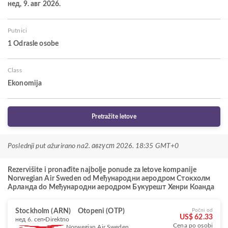
нед, 9. авг 2026.
Putnici
1 Odrasle osobe
Class
Ekonomija
Pretražite letove
Poslednji put ažurirano na
2. август 2026. 18:35 GMT+0
Rezervišite i pronađite najbolje ponude za letove kompanije
Norwegian Air Sweden od Међународни аеродром Стокхолм
Арланда do Међународни аеродром Букурешт Хенри Коанда
Stockholm (ARN)
Otopeni (OTP)
Počni od
US$ 62.33
нед 6. сеп
Direktno
Cena po osobi
Norwegian Air Sweden