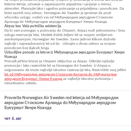
ležerne šetnje, uživanje u zapanjujućim pejzažima i upijanje u mirnoj
atmosferi. Planirajte lako i ugodno putovanje sa prijateljima i porodicom. Da
biste završili svoj odmor, Norwegian Air Sweden je spreman da pruži
vrhunsku uslugu, vodeći vas od Међународни аеродром Стокхолм
Арланда do Међународни аеродром Букурешт Хенри Коанда.
Airpaz kao Vaša putnička asistencija
Da bi vam pomogao u putovanju do Otopeni, Airpaz nudi jednostavnu i brzu
uslugu rezervacije leta. Možete dobiti željeni let sa svojom omiljenom
aviokompanijom, Norwegian Air Sweden. Samo jednim klikom doživite
najbolji i najnezaboravniji let od do . Uživajte u divan odmor sa svojom
porodicom bez ikakvih briga.
Uzbudljive ponude za letove iz Међународни аеродром Букурешт Хенри
Коанда
Pronađi jeftine letove za Otopeni isključivo sa Airpaz. Otkrijte najbolje
promocije i lako rezervišite let sa Norwegian Air Sweden. U Airpaz-u
osiguravamo da imate najbolje iskustvo rezervacije leta. Rezervišite svoj jeftini
let od Међународни аеродром Стокхолм Арланда do Међународни
аеродром Букурешт Хенри Коанда
za najbolje iskustvo putovanja i
nenadmašnu uštedu.
Proverite Norwegian Air Sweden red letenja od Међународни
аеродром Стокхолм Арланда do Међународни аеродром
Букурешт Хенри Коанда
чет 6. авг